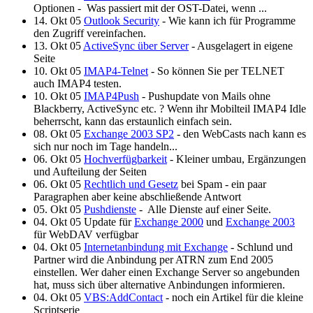
Optionen - Was passiert mit der OST-Datei, wenn ...
14. Okt 05
Outlook Security
- Wie kann ich für Programme
den Zugriff vereinfachen.
13. Okt 05
ActiveSync über Server
- Ausgelagert in eigene
Seite
10. Okt 05
IMAP4-Telnet
- So können Sie per TELNET
auch IMAP4 testen.
10. Okt 05
IMAP4Push
- Pushupdate von Mails ohne
Blackberry, ActiveSync etc. ? Wenn ihr Mobilteil IMAP4 Idle
beherrscht, kann das erstaunlich einfach sein.
08. Okt 05
Exchange 2003 SP2
- den WebCasts nach kann es
sich nur noch im Tage handeln...
06. Okt 05
Hochverfügbarkeit
- Kleiner umbau, Ergänzungen
und Aufteilung der Seiten
06. Okt 05
Rechtlich und Gesetz
bei Spam - ein paar
Paragraphen aber keine abschließende Antwort
05. Okt 05
Pushdienste
- Alle Dienste auf einer Seite.
04. Okt 05 Update für
Exchange 2000
und
Exchange 2003
für WebDAV verfügbar
04. Okt 05
Internetanbindung mit Exchange
- Schlund und
Partner wird die Anbindung per ATRN zum End 2005
einstellen. Wer daher einen Exchange Server so angebunden
hat, muss sich über alternative Anbindungen informieren.
04. Okt 05
VBS:AddContact
- noch ein Artikel für die kleine
Scriptserie