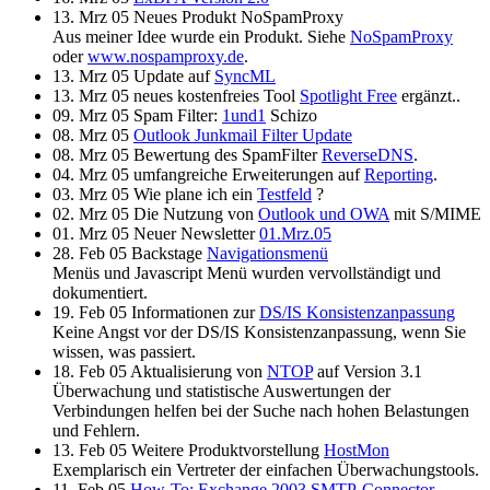
13. Mrz 05 Neues Produkt NoSpamProxy
Aus meiner Idee wurde ein Produkt. Siehe
NoSpamProxy
oder
www.nospamproxy.de
.
13. Mrz 05 Update auf
SyncML
13. Mrz 05 neues kostenfreies Tool
Spotlight Free
ergänzt..
09. Mrz 05 Spam Filter:
1und1
Schizo
08. Mrz 05
Outlook Junkmail Filter Update
08. Mrz 05 Bewertung des SpamFilter
ReverseDNS
.
04. Mrz 05 umfangreiche Erweiterungen auf
Reporting
.
03. Mrz 05 Wie
plane ich ein
Testfeld
?
02. Mrz 05 Die Nutzung von
Outlook und OWA
mit S/MIME
01. Mrz 05 Neuer Newsletter
01.Mrz.05
28. Feb 05 Backstage
Navigationsmenü
Menüs und Javascript Menü wurden vervollständigt und
dokumentiert.
19. Feb 05 Informationen zur
DS/IS Konsistenzanpassung
Keine Angst vor der DS/IS Konsistenzanpassung, wenn Sie
wissen, was passiert.
18. Feb 05 Aktualisierung von
NTOP
auf Version 3.1
Überwachung und statistische Auswertungen der
Verbindungen helfen bei der Suche nach hohen Belastungen
und Fehlern.
13. Feb 05 Weitere
Produktvorstellung
HostMon
Exemplarisch ein Vertreter der einfachen Überwachungstools.
11. Feb 05
How-To: Exchange 2003 SMTP-Connector