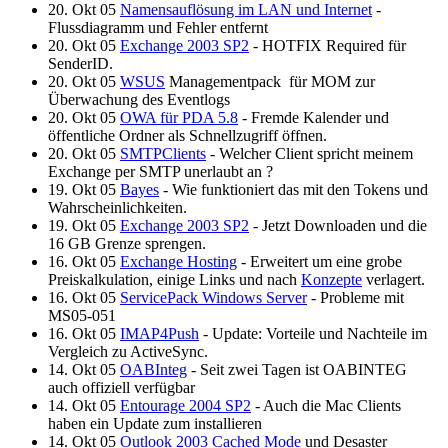
20. Okt 05
Namensauflösung im LAN und Internet
-
Flussdiagramm und Fehler entfernt
20. Okt 05
Exchange 2003 SP2
- HOTFIX Required für
SenderID.
20. Okt 05
WSUS
Managementpack für MOM zur
Überwachung des Eventlogs
20. Okt 05
OWA für PDA 5.8
- Fremde Kalender und
öffentliche Ordner als Schnellzugriff öffnen.
20. Okt 05
SMTPClients
- Welcher Client spricht meinem
Exchange per SMTP unerlaubt an ?
19. Okt 05
Bayes
- Wie funktioniert das mit den Tokens und
Wahrscheinlichkeiten.
19. Okt 05
Exchange 2003 SP2
- Jetzt Downloaden und die
16 GB Grenze sprengen.
16. Okt 05
Exchange Hosting
- Erweitert um eine grobe
Preiskalkulation, einige Links und nach
Konzepte
verlagert.
16. Okt 05
ServicePack Windows Server
- Probleme mit
MS05-051
16. Okt 05
IMAP4Push
- Update: Vorteile und Nachteile im
Vergleich zu ActiveSync.
14. Okt 05
OABInteg
- Seit zwei Tagen ist OABINTEG
auch offiziell verfügbar
14. Okt 05
Entourage 2004 SP2
- Auch die Mac Clients
haben ein Update zum installieren
14. Okt 05
Outlook 2003 Cached Mode
und Desaster