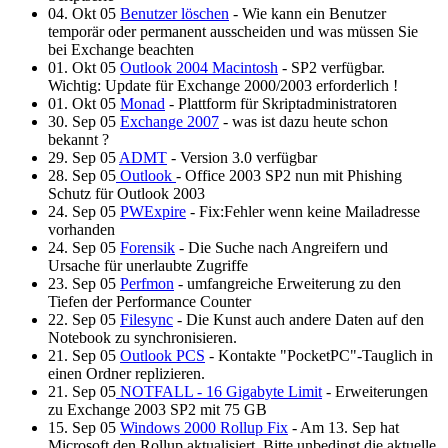
04. Okt 05
Benutzer löschen
- Wie kann ein Benutzer
temporär oder permanent ausscheiden und was müssen Sie
bei Exchange beachten
01. Okt 05
Outlook 2004 Macintosh
- SP2 verfügbar.
Wichtig: Update für Exchange 2000/2003 erforderlich !
01. Okt 05
Monad
- Plattform für Skriptadministratoren
30. Sep 05
Exchange 2007
- was ist dazu heute schon
bekannt ?
29. Sep 05
ADMT
- Version 3.0 verfügbar
28. Sep 05
Outlook
- Office 2003 SP2 nun mit Phishing
Schutz für Outlook 2003
24. Sep 05
PWExpire
- Fix:Fehler wenn keine Mailadresse
vorhanden
24. Sep 05
Forensik
- Die Suche nach Angreifern und
Ursache für unerlaubte Zugriffe
23. Sep 05
Perfmon
- umfangreiche Erweiterung zu den
Tiefen der Performance Counter
22. Sep 05
Filesync
- Die Kunst auch andere Daten auf den
Notebook zu synchronisieren.
21. Sep 05
Outlook PCS
- Kontakte "PocketPC"-Tauglich in
einen Ordner replizieren.
21. Sep 05
NOTFALL - 16 Gigabyte Limit
- Erweiterungen
zu Exchange 2003 SP2 mit 75 GB
15. Sep 05
Windows 2000 Rollup Fix
- Am 13. Sep hat
Microsoft den Rollup aktualisiert. Bitte unbedingt die aktuelle