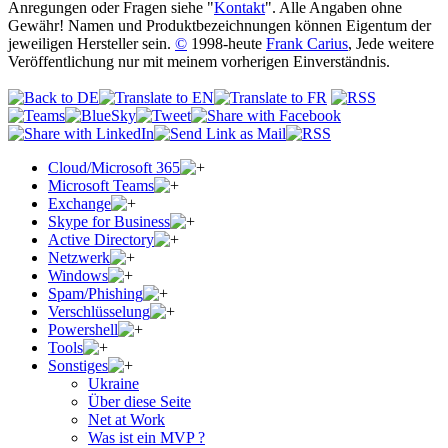
Anregungen oder Fragen siehe "
Kontakt
". Alle Angaben ohne
Gewähr! Namen und Produktbezeichnungen können Eigentum der
jeweiligen Hersteller sein.
©
1998-heute
Frank Carius
, Jede weitere
Veröffentlichung nur mit meinem vorherigen Einverständnis.
Cloud/Microsoft 365
Microsoft Teams
Exchange
Skype for Business
Active Directory
Netzwerk
Windows
Spam/Phishing
Verschlüsselung
Powershell
Tools
Sonstiges
Ukraine
Über diese Seite
Net at Work
Was ist ein MVP ?