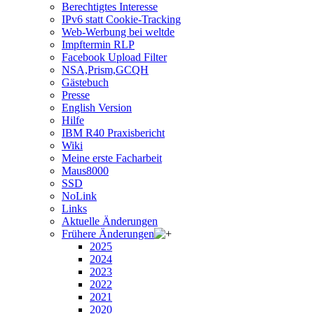
Berechtigtes Interesse
IPv6 statt Cookie-Tracking
Web-Werbung bei weltde
Impftermin RLP
Facebook Upload Filter
NSA,Prism,GCQH
Gästebuch
Presse
English Version
Hilfe
IBM R40 Praxisbericht
Wiki
Meine erste Facharbeit
Maus8000
SSD
NoLink
Links
Aktuelle Änderungen
Frühere Änderungen
2025
2024
2023
2022
2021
2020