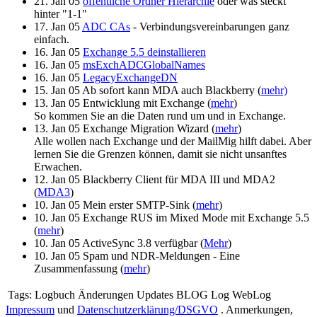
21. Jan 05
öffentliche Ordner Hierarchie
oder was steckt
hinter "1-1"
17. Jan 05
ADC CAs
- Verbindungsvereinbarungen ganz
einfach.
16. Jan 05
Exchange 5.5 deinstallieren
16. Jan 05
msExchADCGlobalNames
16. Jan 05
LegacyExchangeDN
15. Jan 05 Ab sofort kann MDA auch Blackberry (
mehr)
13. Jan 05 Entwicklung mit Exchange (
mehr
)
So kommen Sie an die Daten rund um und in Exchange.
13. Jan 05 Exchange Migration Wizard (
mehr
)
Alle wollen nach Exchange und der MailMig hilft dabei. Aber
lernen Sie die Grenzen können, damit sie nicht unsanftes
Erwachen.
12. Jan 05 Blackberry Client für MDA III und MDA2
(
MDA3
)
10. Jan 05 Mein erster SMTP-Sink (
mehr
)
10. Jan 05 Exchange RUS im Mixed Mode mit Exchange 5.5
(
mehr
)
10. Jan 05 ActiveSync 3.8 verfügbar (
Mehr
)
10. Jan 05 Spam und NDR-Meldungen - Eine
Zusammenfassung (
mehr
)
Tags:
Logbuch Änderungen Updates BLOG Log WebLog
Impressum
und
Datenschutzerklärung/DSGVO
. Anmerkungen,