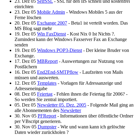
23. Dez 05
SelfSSL
- SSL für den IIS schnell und kostenfrei
einrichten
23. Dez 05
Mobile Admin
- Windows Mobiles 5 aus der
Ferne löschen
20. Dez 05
Exchange 2007
- Beta1 ist verteilt worden. Das
MS Blog sagt mehr
19. Dez 05
Win FaxDienst
- Kost Nix 0 Ist Nichts ?.
Zumindest kann der Windows Faxserver Fax an Exchange
senden
19. Dez 05
Windows POP3-Dienst
- Der kleine Bruder von
Exchange.
17. Dez 05
MBReport
- Auswertungen zur Nutzung von
Postfächern
16. Dez 05
End2End-SMTPflow
- Laufzeiten von Mails
müssen und auswerten.
12. Dez 05
Templates
- Vorlagen für Adressanzeige und
Adresseneingabe
08. Dez 05
Feiertag
- Fehlen ihnen die Feiertag für 2006? -
So werden Sie zentral importiert.
05. Dez 05
Newsletter 05. Dez. 2005
- Folgende Mail ging an
alle Abonnementen des
Newsletter
30. Nov 05
PFReport
- Informationen über öffentliche Ordner
per VBscript generieren.
30. Nov 05
Dumpster
- Wie und wann kann ich gelöschte
Daten wieder zurückholen ?