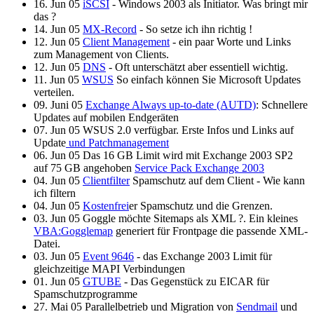
16. Jun 05
iSCSI
- Windows 2003 als Initiator. Was bringt mir
das ?
14. Jun 05
MX-Record
- So setze ich ihn richtig !
12. Jun 05
Client Management
- ein paar Worte und Links
zum Management von Clients.
12. Jun 05
DNS
- Oft unterschätzt aber essentiell wichtig.
11. Jun 05
WSUS
So einfach können Sie Microsoft Updates
verteilen.
09. Juni 05
Exchange Always up-to-date (AUTD)
: Schnellere
Updates auf mobilen Endgeräten
07. Jun 05 WSUS 2.0 verfügbar. Erste Infos und Links auf
Update
und Patchmanagement
06. Jun 05 Das 16 GB Limit wird mit Exchange 2003 SP2
auf 75 GB angehoben
Service Pack Exchange 2003
04. Jun 05
Clientfilter
Spamschutz auf dem Client - Wie kann
ich filtern
04. Jun 05
Kostenfrei
er Spamschutz und die Grenzen.
03. Jun 05 Goggle möchte Sitemaps als
XML ?. Ein kleines
VBA:Gogglemap
generiert für Frontpage die passende XML-
Datei.
03. Jun 05
Event 9646
- das Exchange 2003 Limit für
gleichzeitige MAPI Verbindungen
01. Jun 05
GTUBE
- Das Gegenstück zu EICAR für
Spamschutzprogramme
27.
Mai 05 Parallelbetrieb und Migration von
Sendmail
und