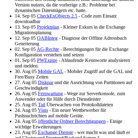
Version nutzen, da die vorherige z.B.: Probleme bei
dynamischen Datenträgern etc. hatte.
14. Sep 05
CheckExObjects 2.5
- Code zum Einsatz
downloadbar
13. Sep 05
Projektplan
- Kleiner Exkurs in die Exchange
Migrationsplanung
12. Sep 05
OABInteg
- Diagnose der Offline Adressbuch
Generierung
02. Sep 05
AG-Rechte
- Berechtigungen für die Exchange
Konfiguration verstehen und setzen
01. Sep 05
PWExpire
- Ablaufende Kennworte analysieren
und melden.
30. Aug 05
Mobile GAL
- Mobiler Zugriff auf die GAL und
Free/Busy Zeiten
27. Aug 05
Diskpar
und die Ausrichtung von Partitionen auf
Geschwindigkeit
26. Aug 05
Fernwartung
- Wege zur Serverkonsole, zum
Anwender oder für Hilfe durch Dienstleister
25. Aug 05
Tail
Überwachen von Protokolldateien
24. Aug 05
Visto
- Ein neuer Wettbewerber für
Pushnachrichten auf mobile Geräte.
24. Aug 05
öffentliche Ordner Berechtigungen
- Einige
wichtige Erweiterungen
23. Aug 05
Exchange Dienste
- wer macht was und läuft er
auf Cluster und Frontend/Backend Server ?