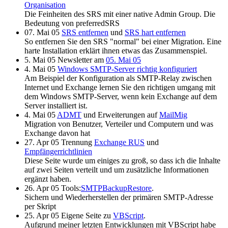
Organisation
Die Feinheiten des SRS mit einer native Admin Group. Die
Bedeutung von preferredSRS
07. Mai 05
SRS entfernen
und
SRS hart entfernen
So entfernen Sie den SRS "normal" bei einer Migration. Eine
harte Installation erklärt ihnen etwas das Zusammenspiel.
5. Mai 05 Newsletter am
05. Mai 05
4. Mai 05
Windows SMTP-Server richtig konfiguriert
Am Beispiel der Konfiguration als SMTP-Relay zwischen
Internet und Exchange lernen Sie den richtigen umgang mit
dem Windows SMTP-Server, wenn kein Exchange auf dem
Server installiert ist.
4. Mai 05
ADMT
und Erweiterungen auf
MailMig
Migration von Benutzer, Verteiler und Computern und was
Exchange davon hat
27. Apr 05 Trennung
Exchange RUS
und
Empfängerrichtlinien
Diese Seite wurde um einiges zu groß, so dass ich die Inhalte
auf zwei Seiten verteilt und um zusätzliche Informationen
ergänzt haben.
26. Apr 05 Tools:
SMTPBackupRestore
.
Sichern und Wiederherstellen der primären SMTP-Adresse
per Skript
25. Apr 05 Eigene Seite zu
VBScript
.
Aufgrund meiner letzten Entwicklungen mit VBScript habe