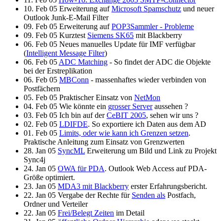
10. Feb 05 Erweiterung auf
Microsoft Spamschutz
und neuer
Outlook Junk-E-Mail Filter
09. Feb 05 Erweiterung auf
POP3Sammler - Probleme
09. Feb 05 Kurztest
Siemens SK65
mit Blackberry
06. Feb 05 Neues manuelles Update für IMF verfügbar
(
Intelligent Message Filter
)
06. Feb 05
ADC Matching
- So findet der ADC die Objekte
bei der Erstreplikation
06. Feb 05
MBConn
- massenhaftes wieder verbinden von
Postfächern
05. Feb 05 Praktischer Einsatz von
NetMon
04. Feb 05 Wie könnte
ein
grosser Server
aussehen ?
03. Feb 05 Ich bin auf der
CeBIT 2005
, sehen wir uns ?
02. Feb 05
LDIFDE
. So exportiere ich Daten aus dem AD
01. Feb 05
Limits, oder wie kann ich Grenzen setzen
.
Praktische Anleitung zum Einsatz von Grenzwerten
28. Jan 05
SyncML
Erweiterung um Bild und Link zu Projekt
Sync4j
24. Jan 05
OWA für PDA
. Outlook Web Access auf PDA-
Größe optimiert.
23. Jan 05
MDA3 mit Blackberry
erster Erfahrungsbericht.
22. Jan 05 Vergabe der Rechte für
Senden als
Postfach,
Ordner und Verteiler
22. Jan 05
Frei/Belegt Zeiten
im Detail