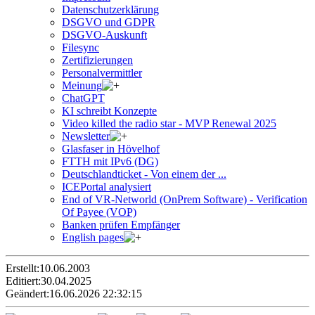
Datenschutzerklärung
DSGVO und GDPR
DSGVO-Auskunft
Filesync
Zertifizierungen
Personalvermittler
Meinung
ChatGPT
KI schreibt Konzepte
Video killed the radio star - MVP Renewal 2025
Newsletter
Glasfaser in Hövelhof
FTTH mit IPv6 (DG)
Deutschlandticket - Von einem der ...
ICEPortal analysiert
End of VR-Networld (OnPrem Software) - Verification
Of Payee (VOP)
Banken prüfen Empfänger
English pages
Erstellt:
10.06.2003
Editiert:
30.04.2025
Geändert:
16.06.2026 22:32:15