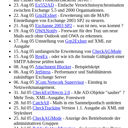
23. Aug 05
Ex552AD
- Einfache Verzeichnissynchronisation
zwischen Exchange 5.5 und 2000 Organisationen.
22. Aug 05
Grp2ExInet
- Erweiterung um die MAPI-
Einstellungen von Exchange 2003 SP2 zu steuern.
21. Aug 05
Exchange 2003 SP2
- was ist neu, was kommt ?
19. Aug 05
OWANotify
- Freeware für den Tray um neue
Mails auch ohne Outlook und OWA zu erkennen.
17. Aug 05 Umstellung von
Grp2ExInet
auf XML zur
Ausgabe
15. Aug 05 umfangreiche Erweiterung von
CheckAGMode
15. Aug 05
RegEx
- oder wie ich die formale Gültigkeit einer
SMTP Adresse prüfen kann
08. Aug 05
Attachment Blocker
- Beispielskript
06. Aug 05
JetStress
- Performance und Stabilitätstests
zukünftiger Exchange Server
06. Aug 05
3Com Network Supervisor
- Einstieg in
Netzwerkmanagement.
31. Jul 05
CheckExObjects 2.0
- Alle AD-Objekte "sauber" ?
Mehr Tests, XML-Ausgabe, Forestweit
28. Jul 05
CatchAll
- Mails in ein Sammelpostfach umleiten
25. Jul 05
CheckTracking
Version 1.1. Ausgabe als XML mit
Stylesheet
25. Jul 05
CheckAGMode
- Anzeige des Betriebsmode der
administrativen Gruppen