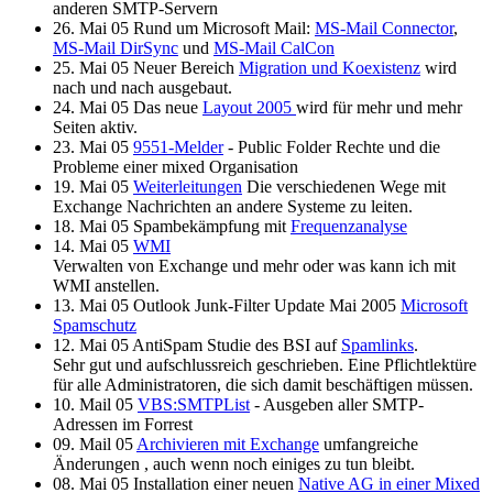
anderen SMTP-Servern
26. Mai 05 Rund um Microsoft Mail:
MS-Mail Connector
,
MS-Mail DirSync
und
MS-Mail CalCon
25. Mai 05 Neuer Bereich
Migration und Koexistenz
wird
nach und nach ausgebaut.
24. Mai 05 Das neue
Layout 2005
wird für mehr und mehr
Seiten aktiv.
23. Mai 05
9551-Melder
- Public Folder Rechte und die
Probleme einer mixed Organisation
19. Mai 05
Weiterleitungen
Die verschiedenen Wege mit
Exchange Nachrichten an andere Systeme zu leiten.
18. Mai 05 Spambekämpfung mit
Frequenzanalyse
14. Mai 05
WMI
Verwalten von Exchange und mehr oder was kann ich mit
WMI anstellen.
13. Mai 05 Outlook Junk-Filter Update Mai 2005
Microsoft
Spamschutz
12. Mai 05 AntiSpam Studie des BSI auf
Spamlinks
.
Sehr gut und aufschlussreich geschrieben. Eine Pflichtlektüre
für alle Administratoren, die sich damit beschäftigen müssen.
10. Mail 05
VBS:SMTPList
- Ausgeben aller SMTP-
Adressen im Forrest
09. Mail 05
Archivieren mit Exchange
umfangreiche
Änderungen , auch wenn noch einiges zu tun bleibt.
08. Mai 05 Installation einer neuen
Native AG in einer Mixed