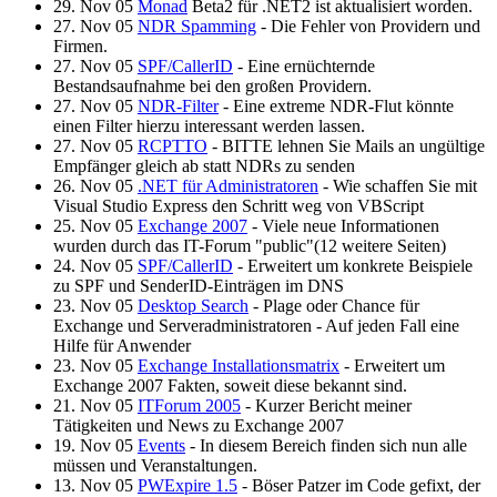
29. Nov 05
Monad
Beta2 für .NET2 ist aktualisiert worden.
27. Nov 05
NDR Spamming
- Die Fehler von Providern und
Firmen.
27. Nov 05
SPF/CallerID
- Eine ernüchternde
Bestandsaufnahme bei den großen Providern.
27. Nov 05
NDR-Filter
- Eine extreme NDR-Flut könnte
einen Filter hierzu interessant werden lassen.
27. Nov 05
RCPTTO
- BITTE lehnen Sie Mails an ungültige
Empfänger gleich ab statt NDRs zu senden
26. Nov 05
.NET für Administratoren
- Wie schaffen Sie mit
Visual Studio Express den Schritt weg von VBScript
25. Nov 05
Exchange 2007
- Viele neue Informationen
wurden durch das IT-Forum "public"(12 weitere Seiten)
24. Nov 05
SPF/CallerID
- Erweitert um konkrete Beispiele
zu SPF und SenderID-Einträgen im DNS
23. Nov 05
Desktop Search
- Plage oder Chance für
Exchange und Serveradministratoren - Auf jeden Fall eine
Hilfe für Anwender
23. Nov 05
Exchange Installationsmatrix
- Erweitert um
Exchange 2007 Fakten, soweit diese bekannt sind.
21. Nov 05
ITForum 2005
- Kurzer Bericht meiner
Tätigkeiten und News zu Exchange 2007
19. Nov 05
Events
- In diesem Bereich finden sich nun alle
müssen und Veranstaltungen.
13. Nov 05
PWExpire 1.5
- Böser Patzer im Code gefixt, der