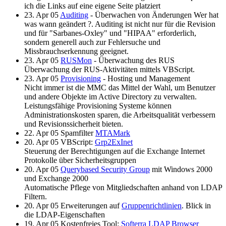
ich die Links auf eine eigene Seite platziert
23. Apr 05
Auditing
- Überwachen von Änderungen Wer hat
was wann geändert ?. Auditing ist nicht nur für die Revision
und für "Sarbanes-Oxley" und "HIPAA" erforderlich,
sondern generell auch zur Fehlersuche und
Missbrauchserkennung geeignet.
23. Apr 05
RUSMon
- Überwachung des RUS
Überwachung der RUS-Aktivitäten mittels VBScript.
23. Apr 05
Provisioning
- Hosting und Management
Nicht immer ist die MMC das Mittel der Wahl, um Benutzer
und andere Objekte im Active Directory zu verwalten.
Leistungsfähige Provisioning Systeme können
Administrationskosten sparen, die Arbeitsqualität verbessern
und Revisionssicherheit bieten.
22. Apr 05 Spamfilter
MTAMark
20. Apr 05 VBScript:
Grp2ExInet
Steuerung der Berechtigungen auf die Exchange Internet
Protokolle über Sicherheitsgruppen
20. Apr 05
Querybased Security Group
mit Windows 2000
und Exchange 2000
Automatische Pflege von Mitgliedschaften anhand von LDAP
Filtern.
20. Apr 05 Erweiterungen auf
Gruppenrichtlinien
. Blick in
die LDAP-Eigenschaften
19. Apr 05 Kostenfreies Tool:
Softerra LDAP Browser