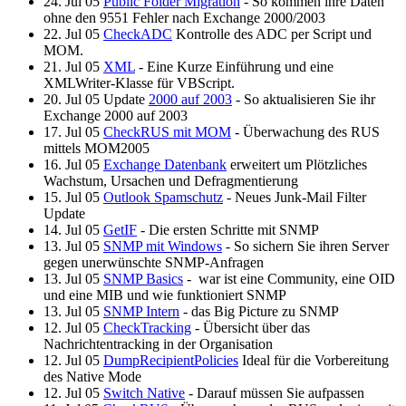
24. Jul 05
Public Folder Migration
- So kommen ihre Daten
ohne den 9551 Fehler nach Exchange 2000/2003
22. Jul 05
CheckADC
Kontrolle des ADC per Script und
MOM.
21. Jul 05
XML
- Eine Kurze Einführung und eine
XMLWriter-Klasse für VBScript.
20. Jul 05 Update
2000 auf 2003
- So aktualisieren Sie ihr
Exchange 2000 auf 2003
17. Jul 05
CheckRUS mit MOM
- Überwachung des RUS
mittels MOM2005
16. Jul 05
Exchange Datenbank
erweitert um Plötzliches
Wachstum, Ursachen und Defragmentierung
15. Jul 05
Outlook Spamschutz
- Neues Junk-Mail Filter
Update
14. Jul 05
GetIF
- Die ersten Schritte mit SNMP
13. Jul 05
SNMP mit Windows
- So sichern Sie ihren Server
gegen unerwünschte SNMP-Anfragen
13. Jul 05
SNMP Basics
- war ist eine Community, eine OID
und eine MIB und wie funktioniert SNMP
13. Jul 05
SNMP Intern
- das Big Picture zu SNMP
12. Jul 05
CheckTracking
- Übersicht über das
Nachrichtentracking in der Organisation
12. Jul 05
DumpRecipientPolicies
Ideal für die Vorbereitung
des Native Mode
12. Jul 05
Switch Native
- Darauf müssen Sie aufpassen