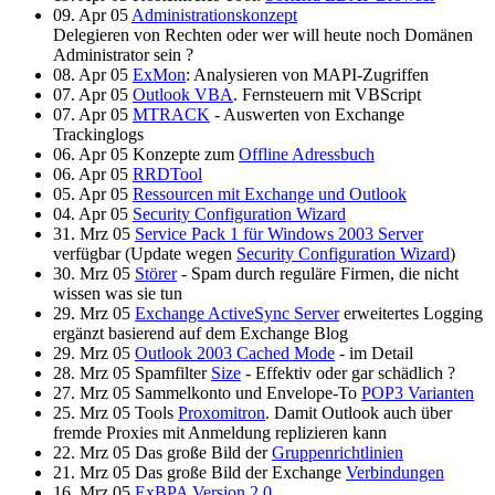
09. Apr 05
Administrationskonzept
Delegieren von Rechten oder wer will heute noch Domänen
Administrator sein ?
08. Apr 05
ExMon
: Analysieren von MAPI-Zugriffen
07. Apr 05
Outlook VBA
. Fernsteuern mit VBScript
07. Apr 05
MTRACK
- Auswerten von Exchange
Trackinglogs
06. Apr 05 Konzepte zum
Offline Adressbuch
06. Apr 05
RRDTool
05. Apr 05
Ressourcen mit Exchange und Outlook
04. Apr 05
Security Configuration Wizard
31. Mrz 05
Service Pack 1 für Windows 2003 Server
verfügbar (Update wegen
Security Configuration Wizard
)
30. Mrz 05
Störer
- Spam durch reguläre Firmen, die nicht
wissen was sie tun
29. Mrz 05
Exchange ActiveSync Server
erweitertes Logging
ergänzt basierend auf dem Exchange Blog
29. Mrz 05
Outlook 2003 Cached Mode
- im Detail
28. Mrz 05 Spamfilter
Size
- Effektiv oder gar schädlich ?
27. Mrz 05 Sammelkonto und Envelope-To
POP3 Varianten
25. Mrz 05 Tools
Proxomitron
. Damit Outlook auch über
fremde Proxies mit Anmeldung replizieren kann
22. Mrz 05 Das große Bild der
Gruppenrichtlinien
21. Mrz 05 Das große Bild der Exchange
Verbindungen
16. Mrz 05
ExBPA Version 2.0