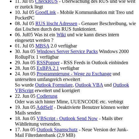
11. Jul 05
CheckRUS
- Überwachung des RUS und wie weit
er zurück liegt
10. Jul 05
GoodLink
- Mobile Kommunikation mit Treo und
PocketPC
08. Jul 05
RUS löscht Adressen
- Genauer Beschreibung, wie
das Löschen durch den RUS funktioniert.
06. Jul05 Was ist ein
Wiki
und wie kann dieses intern
eingesetzt werden ?
01. Jul 05
MBSA
2.0 verfügbar
30. Jun 05
Windows Server Service Packs
Windows 2000
RollupFix 1 verfügbar
29. Jun 05
RSSPopper
- RSS Feeds in Outlook einbinden
28. Jun 05
ExBPA 2.1
verfügbar
24. Jun 05
Programmierung - Wege zu Exchange
und
unterseiten umfangreich erweitert
So wurde
Outlook Formulare
,
Outlook VBA
und
Outlook
VBScript
erweitert und korrigiert
22.
Jun 05
Codierung
Oder was sich hinter Mime, UUENCODE etc. verbirgt
19. Jun 05
AddSelf
- Deaktivierte Benutzer können weiter
Mails senden
18. Jun 05
VBScript - Outlook Send Now
- Mails über
Wählleitung versenden.
17. Jun 05
Outlook Spamschutz
- Neue Version der Junk-
Mail Filterdatenbank (2,9 MB)