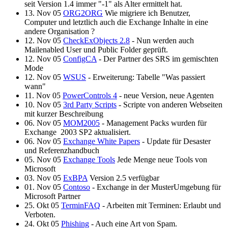
seit Version 1.4 immer "-1" als Alter ermittelt hat.
13. Nov 05
ORG2ORG
Wie migriere ich Benutzer,
Computer und letztlich auch die Exchange Inhalte in eine
andere Organisation ?
12. Nov 05
CheckExObjects 2.8
- Nun werden auch
Mailenabled User und Public Folder geprüft.
12. Nov 05
ConfigCA
- Der Partner des SRS im gemischten
Mode
12. Nov 05
WSUS
- Erweiterung: Tabelle "Was passiert
wann"
11. Nov 05
PowerControls 4
- neue Version, neue Agenten
10. Nov 05
3rd Party Scripts
- Scripte von anderen Webseiten
mit kurzer Beschreibung
06. Nov 05
MOM2005
- Management Packs wurden für
Exchange 2003 SP2 aktualisiert.
06. Nov 05
Exchange White Papers
- Update für Desaster
und Referenzhandbuch
05. Nov 05
Exchange Tools
Jede Menge neue Tools von
Microsoft
03. Nov 05
ExBPA
Version 2.5 verfügbar
01. Nov 05
Contoso
- Exchange in der MusterUmgebung für
Microsoft Partner
25. Okt 05
TerminFAQ
- Arbeiten mit Terminen: Erlaubt und
Verboten.
24. Okt 05
Phishing
- Auch eine Art von Spam.