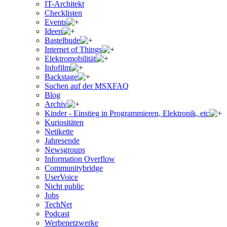
IT-Architekt
Checklisten
Events
Ideen
Bastelbude
Internet of Things
Elektromobilität
Infofilm
Backstage
Suchen auf der MSXFAQ
Blog
Archiv
Kinder - Einstieg in Programmieren, Elektronik, etc
Kuriositäten
Netikette
Jahresende
Newsgroups
Information Overflow
Communitybridge
UserVoice
Nicht public
Jobs
TechNet
Podcast
Werbenetzwerke