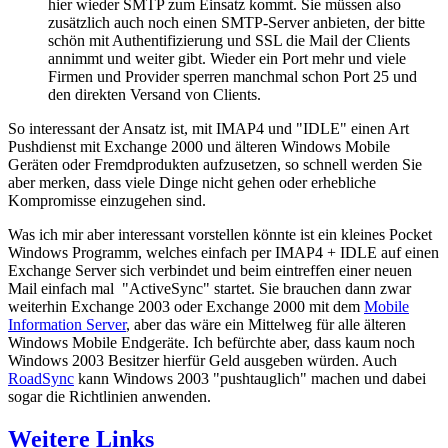
hier wieder SMTP zum Einsatz kommt. Sie müssen also
zusätzlich auch noch einen SMTP-Server anbieten, der bitte
schön mit Authentifizierung und SSL die Mail der Clients
annimmt und weiter gibt. Wieder ein Port mehr und viele
Firmen und Provider sperren manchmal schon Port 25 und
den direkten Versand von Clients.
So interessant der Ansatz ist, mit IMAP4 und "IDLE" einen Art
Pushdienst mit Exchange 2000 und älteren Windows Mobile
Geräten oder Fremdprodukten aufzusetzen, so schnell werden Sie
aber merken, dass viele Dinge nicht gehen oder erhebliche
Kompromisse einzugehen sind.
Was ich mir aber interessant vorstellen könnte ist ein kleines Pocket
Windows Programm, welches einfach per IMAP4 + IDLE auf einen
Exchange Server sich verbindet und beim eintreffen einer neuen
Mail einfach mal "ActiveSync" startet. Sie brauchen dann zwar
weiterhin Exchange 2003 oder Exchange 2000 mit dem
Mobile
Information Server
, aber das wäre ein Mittelweg für alle älteren
Windows Mobile Endgeräte. Ich befürchte aber, dass kaum noch
Windows 2003 Besitzer hierfür Geld ausgeben würden. Auch
RoadSync
kann Windows 2003 "pushtauglich" machen und dabei
sogar die Richtlinien anwenden.
Weitere Links