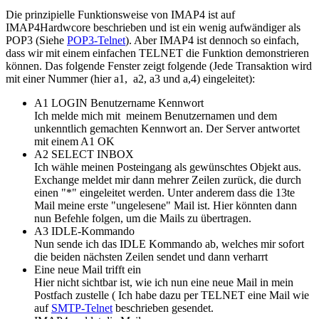
Die prinzipielle Funktionsweise von IMAP4 ist auf
IMAP4Hardwcore beschrieben und ist ein wenig aufwändiger als
POP3 (Siehe
POP3-Telnet
). Aber IMAP4 ist dennoch so einfach,
dass wir mit einem einfachen TELNET die Funktion demonstrieren
können. Das folgende Fenster zeigt folgende (Jede Transaktion wird
mit einer Nummer (hier a1, a2, a3 und a,4) eingeleitet):
A1 LOGIN Benutzername Kennwort
Ich melde mich mit meinem Benutzernamen und dem
unkenntlich gemachten Kennwort an. Der Server antwortet
mit einem A1 OK
A2 SELECT INBOX
Ich wähle meinen Posteingang als gewünschtes Objekt aus.
Exchange meldet mir dann mehrer Zeilen zurück, die durch
einen "*" eingeleitet werden. Unter anderem dass die 13te
Mail meine erste "ungelesene" Mail ist. Hier könnten dann
nun Befehle folgen, um die Mails zu übertragen.
A3 IDLE-Kommando
Nun sende ich das IDLE Kommando ab, welches mir sofort
die beiden nächsten Zeilen sendet und dann verharrt
Eine neue Mail trifft ein
Hier nicht sichtbar ist, wie ich nun eine neue Mail in mein
Postfach zustelle ( Ich habe dazu per TELNET eine Mail wie
auf
SMTP-Telnet
beschrieben gesendet.