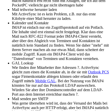
macht natürlich erst recht Sinn mit Anlagen, die ich auf dem
PocketPC vielleicht gar nicht übertragen habe
Mail teilweise herunter laden
Mit ActiveSync ist es kein Problem, z.B. nur das erste
Kilobyte einer Mail herunter zu laden.
Kalender und Kontakte
IMAP ist einfach nur ein Zugriffsprotokoll auf ein Potfach.
Die Inhalte sind erst einmal nicht festgelegt. Klar dass eine
Mail nach RFC-822 Format jeder IMAP4-Client versteht,
aber über den Abgleich von Terminen und Kontakten ist
natürlich kein Standard zu finden. Wenn Sie daher "mehr" mit
ihrem Server machen als nur etwas Mail, dann scheitert der
mobile Zugriff. Kaum ein IMAP4-Client wird das
"Datenformat" von Terminen und Kontakten verstehen.
GAL Lookup
Wie finden ihre Mitarbeiter ihre Adressen ?. ActiveSync
gleicht zum einen die Kontakte ab, in die sie mit
Outlook PCS
sogar Firmenkontakte ablegen können oder erlaubt den
Zugriff mittels
Mobile GAL
. Bei der Nutzung von IMAP4
könnten Sie nur auf das Protokoll LDAP ausweichen.
Würden Sie aber ihre Domänencontroller auf dem LDAP-
Port aus dem Internet erreichbar machen ?.
Mail senden per SMTP
Was gerne übersehen wird ist, dass der Versand der Mails bei
ActiveSync auch per HTTP erfolgt, aber bei IMAP4 natürlich