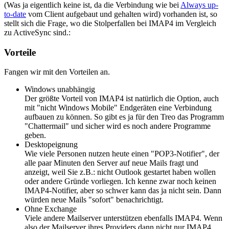
(Was ja eigentlich keine ist, da die Verbindung wie bei
Always up-
to-date
vom Client aufgebaut und gehalten wird) vorhanden ist, so
stellt sich die Frage, wo die Stolperfallen bei IMAP4 im Vergleich
zu ActiveSync sind.:
Vorteile
Fangen wir mit den Vorteilen an.
Windows unabhängig
Der größte Vorteil von IMAP4 ist natürlich die Option, auch
mit "nicht Windows Mobile" Endgeräten eine Verbindung
aufbauen zu können. So gibt es ja für den Treo das Programm
"Chattermail" und sicher wird es noch andere Programme
geben.
Desktopeignung
Wie viele Personen nutzen heute einen "POP3-Notifier", der
alle paar Minuten den Server auf neue Mails fragt und
anzeigt, weil Sie z.B.: nicht Outlook gestartet haben wollen
oder andere Gründe vorliegen. Ich kenne zwar noch keinen
IMAP4-Notifier, aber so schwer kann das ja nicht sein. Dann
würden neue Mails "sofort" benachrichtigt.
Ohne Exchange
Viele andere Mailserver unterstützen ebenfalls IMAP4. Wenn
also der Mailserver ihres Providers dann nicht nur IMAP4,