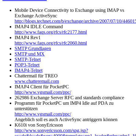
Mobile Device Connectivity to Exchange using IMAP vs
Exchange ActiveSync
http://blogs.technet.com/b/exchange/archive/2007/07/10/44601
IMAP4 IDLE Command
http://www.faqs.org/rfcs/rfc2177.html
IMAP4 Rev1
http://www.faqs.org/rfcs/rfc2060.html
SMTP Grundlagen
SMTP und MX
SMTP-Telnet
POP3-Telnet
IMAP4-Telnet
Chattermail für TREO
www.chatteremail.com
IMAP4 Client für PocketPC
http://www.vgsmail.com/ppc/
262986 Exchange Server RFC and standards compliance
Programm für PocketPC um IMP4 Idle auf PDA zu
unterstützen
http://www.vgsmail.com/ppc/
Angeblich soll es auch ActiveSync antriggern können
K610i von SonyEricsson
http://www.sonyericsson.com/spg.jsp?
cc=de&lc=de&ver=4000&template=pp1_loader&php=php1_