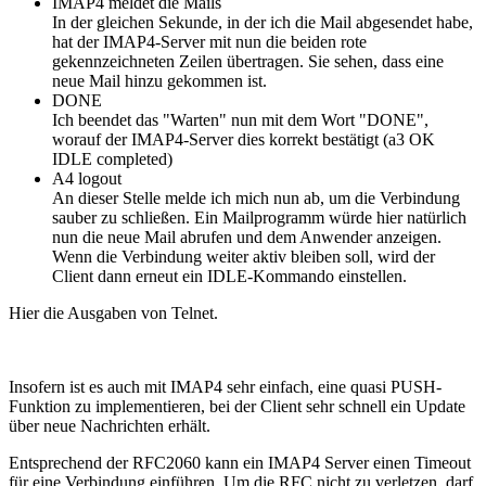
IMAP4 meldet die Mails
In der gleichen Sekunde, in der ich die Mail abgesendet habe,
hat der IMAP4-Server mit nun die beiden rote
gekennzeichneten Zeilen übertragen. Sie sehen, dass eine
neue Mail hinzu gekommen ist.
DONE
Ich beendet das "Warten" nun mit dem Wort "DONE",
worauf der IMAP4-Server dies korrekt bestätigt (a3 OK
IDLE completed)
A4 logout
An dieser Stelle melde ich mich nun ab, um die Verbindung
sauber zu schließen. Ein Mailprogramm würde hier natürlich
nun die neue Mail abrufen und dem Anwender anzeigen.
Wenn die Verbindung weiter aktiv bleiben soll, wird der
Client dann erneut ein IDLE-Kommando einstellen.
Hier die Ausgaben von Telnet.
Insofern ist es auch mit IMAP4 sehr einfach, eine quasi PUSH-
Funktion zu implementieren, bei der Client sehr schnell ein Update
über neue Nachrichten erhält.
Entsprechend der RFC2060 kann ein IMAP4 Server einen Timeout
für eine Verbindung einführen. Um die RFC nicht zu verletzen, darf