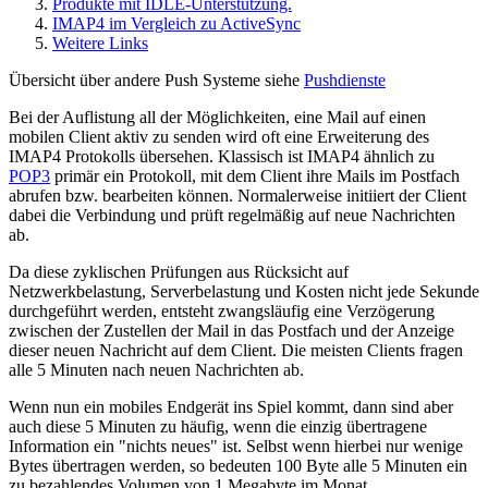
Produkte mit IDLE-Unterstützung.
IMAP4 im Vergleich zu ActiveSync
Weitere Links
Übersicht über andere Push Systeme siehe
Pushdienste
Bei der Auflistung all der Möglichkeiten, eine Mail auf einen
mobilen Client aktiv zu senden wird oft eine Erweiterung des
IMAP4 Protokolls übersehen. Klassisch ist IMAP4 ähnlich zu
POP3
primär ein Protokoll, mit dem Client ihre Mails im Postfach
abrufen bzw. bearbeiten können. Normalerweise initiiert der Client
dabei die Verbindung und prüft regelmäßig auf neue Nachrichten
ab.
Da diese zyklischen Prüfungen aus Rücksicht auf
Netzwerkbelastung, Serverbelastung und Kosten nicht jede Sekunde
durchgeführt werden, entsteht zwangsläufig eine Verzögerung
zwischen der Zustellen der Mail in das Postfach und der Anzeige
dieser neuen Nachricht auf dem Client. Die meisten Clients fragen
alle 5 Minuten nach neuen Nachrichten ab.
Wenn nun ein mobiles Endgerät ins Spiel kommt, dann sind aber
auch diese 5 Minuten zu häufig, wenn die einzig übertragene
Information ein "nichts neues" ist. Selbst wenn hierbei nur wenige
Bytes übertragen werden, so bedeuten 100 Byte alle 5 Minuten ein
zu bezahlendes Volumen von 1 Megabyte im Monat.