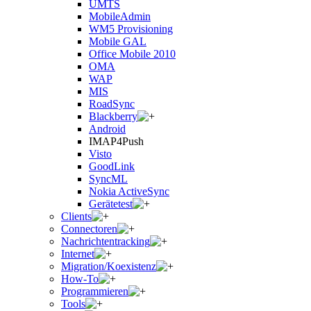
UMTS
MobileAdmin
WM5 Provisioning
Mobile GAL
Office Mobile 2010
OMA
WAP
MIS
RoadSync
Blackberry
Android
IMAP4Push
Visto
GoodLink
SyncML
Nokia ActiveSync
Gerätetest
Clients
Connectoren
Nachrichtentracking
Internet
Migration/Koexistenz
How-To
Programmieren
Tools