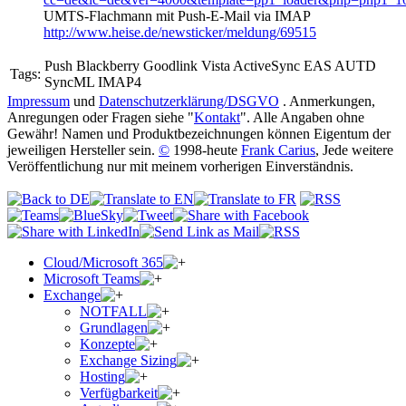
UMTS-Flachmann mit Push-E-Mail via IMAP
http://www.heise.de/newsticker/meldung/69515
Push Blackberry Goodlink Vista ActiveSync EAS AUTD
Tags:
SyncML IMAP4
Impressum
und
Datenschutzerklärung/DSGVO
. Anmerkungen,
Anregungen oder Fragen siehe "
Kontakt
". Alle Angaben ohne
Gewähr! Namen und Produktbezeichnungen können Eigentum der
jeweiligen Hersteller sein.
©
1998-heute
Frank Carius
, Jede weitere
Veröffentlichung nur mit meinem vorherigen Einverständnis.
Cloud/Microsoft 365
Microsoft Teams
Exchange
NOTFALL
Grundlagen
Konzepte
Exchange Sizing
Hosting
Verfügbarkeit