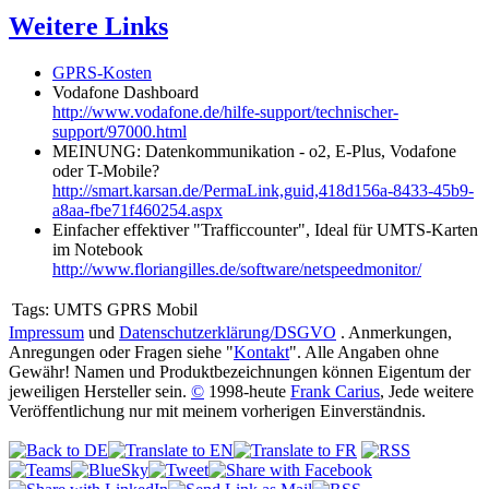
Weitere Links
GPRS-Kosten
Vodafone Dashboard
http://www.vodafone.de/hilfe-support/technischer-
support/97000.html
MEINUNG: Datenkommunikation - o2, E-Plus, Vodafone
oder T-Mobile?
http://smart.karsan.de/PermaLink,guid,418d156a-8433-45b9-
a8aa-fbe71f460254.aspx
Einfacher effektiver "Trafficcounter", Ideal für UMTS-Karten
im Notebook
http://www.floriangilles.de/software/netspeedmonitor/
Tags:
UMTS GPRS Mobil
Impressum
und
Datenschutzerklärung/DSGVO
. Anmerkungen,
Anregungen oder Fragen siehe "
Kontakt
". Alle Angaben ohne
Gewähr! Namen und Produktbezeichnungen können Eigentum der
jeweiligen Hersteller sein.
©
1998-heute
Frank Carius
, Jede weitere
Veröffentlichung nur mit meinem vorherigen Einverständnis.