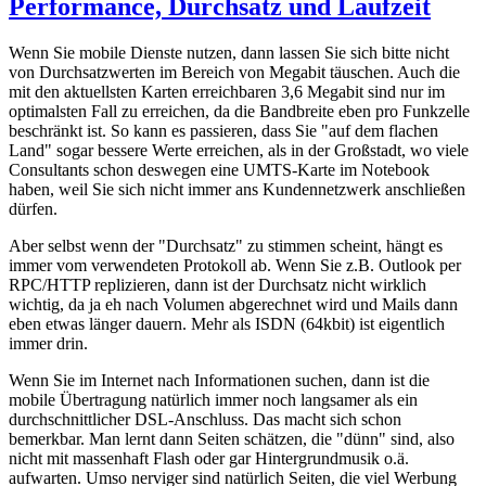
Performance, Durchsatz und Laufzeit
Wenn Sie mobile Dienste nutzen, dann lassen Sie sich bitte nicht
von Durchsatzwerten im Bereich von Megabit täuschen. Auch die
mit den aktuellsten Karten erreichbaren 3,6 Megabit sind nur im
optimalsten Fall zu erreichen, da die Bandbreite eben pro Funkzelle
beschränkt ist. So kann es passieren, dass Sie "auf dem flachen
Land" sogar bessere Werte erreichen, als in der Großstadt, wo viele
Consultants schon deswegen eine UMTS-Karte im Notebook
haben, weil Sie sich nicht immer ans Kundennetzwerk anschließen
dürfen.
Aber selbst wenn der "Durchsatz" zu stimmen scheint, hängt es
immer vom verwendeten Protokoll ab. Wenn Sie z.B. Outlook per
RPC/HTTP replizieren, dann ist der Durchsatz nicht wirklich
wichtig, da ja eh nach Volumen abgerechnet wird und Mails dann
eben etwas länger dauern. Mehr als ISDN (64kbit) ist eigentlich
immer drin.
Wenn Sie im Internet nach Informationen suchen, dann ist die
mobile Übertragung natürlich immer noch langsamer als ein
durchschnittlicher DSL-Anschluss. Das macht sich schon
bemerkbar. Man lernt dann Seiten schätzen, die "dünn" sind, also
nicht mit massenhaft Flash oder gar Hintergrundmusik o.ä.
aufwarten. Umso nerviger sind natürlich Seiten, die viel Werbung