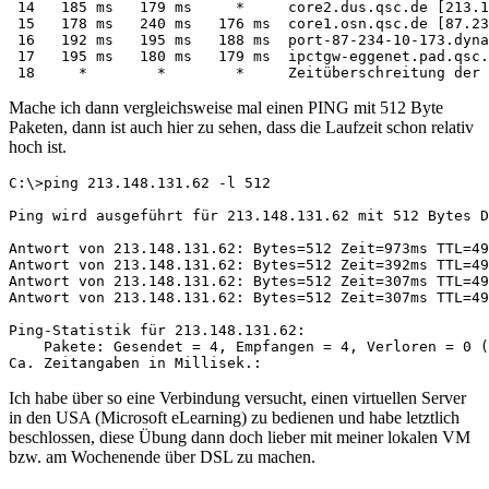
 14   185 ms   179 ms     *     core2.dus.qsc.de [213.1
 15   178 ms   240 ms   176 ms  core1.osn.qsc.de [87.23
 16   192 ms   195 ms   188 ms  port-87-234-10-173.dyna
 17   195 ms   180 ms   179 ms  ipctgw-eggenet.pad.qsc.
 18     *        *        *     Zeitüberschreitung der 
Mache ich dann vergleichsweise mal einen PING mit 512 Byte
Paketen, dann ist auch hier zu sehen, dass die Laufzeit schon relativ
hoch ist.
C:\>ping 213.148.131.62 -l 512

Ping wird ausgeführt für 213.148.131.62 mit 512 Bytes D
Antwort von 213.148.131.62: Bytes=512 Zeit=973ms TTL=49

Antwort von 213.148.131.62: Bytes=512 Zeit=392ms TTL=49

Antwort von 213.148.131.62: Bytes=512 Zeit=307ms TTL=49

Antwort von 213.148.131.62: Bytes=512 Zeit=307ms TTL=49

Ping-Statistik für 213.148.131.62:

    Pakete: Gesendet = 4, Empfangen = 4, Verloren = 0 (
Ca. Zeitangaben in Millisek.:
Ich habe über so eine Verbindung versucht, einen virtuellen Server
in den USA (Microsoft eLearning) zu bedienen und habe letztlich
beschlossen, diese Übung dann doch lieber mit meiner lokalen VM
bzw. am Wochenende über DSL zu machen.