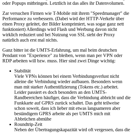
oder Popups mitbringen. Letztlich ist das alles ihr Datenvolumen.
Zar versuchen Firmen wie T-Mobile mit ihrem "Speedmanager" die
Performance zu verbessern. (Dabei wird der HTTP-Verkehr über
einen Proxy geleitet, der Bilder komprimiert, was sogar ganz nett
funktioniert) Allerdings wird Flash und Werbung davon nicht
wirklich reduziert und bei Nutzung von SSL sieht der Proxy
natürlich auch erst mal nichts.
Ganz bitter ist die UMTS-Erfahrung, um mal beim deutschen
Pendant von "Experience" zu bleiben, wenn man per VPN oder
RDP arbeiten will bzw. muss. Hier sind zwei Dinge wichtig:
Stabilität
Viele VPNs können bei einem Verbindungsverlust nicht
alleine die Verbindung wieder aufbauen. Besonders wenn
man mit starker Authentifizierung (Tokens etc.) arbeitet.
Leider passiert es doch besonders an den UMTS-
Randbereichen häufiger, dass die Verbindung abbricht und die
Funkkarte auf GPRS zurück schaltet. Das geht teilweise
schon soweit, dass ich lieber mit etwas langsameren aber
beständigem GPRS arbeite als per UMTS mich mit
Abbrüchen abmühe
Roundtrip-Zeit
Neben der Übertragungskapazität wird oft vergessen, dass die