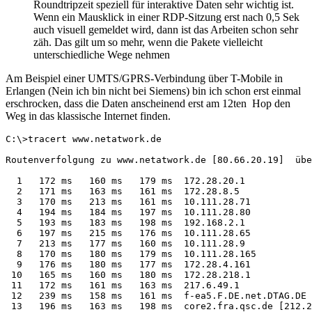
Roundtripzeit speziell für interaktive Daten sehr wichtig ist.
Wenn ein Mausklick in einer RDP-Sitzung erst nach 0,5 Sek
auch visuell gemeldet wird, dann ist das Arbeiten schon sehr
zäh. Das gilt um so mehr, wenn die Pakete vielleicht
unterschiedliche Wege nehmen
Am Beispiel einer UMTS/GPRS-Verbindung über T-Mobile in
Erlangen (Nein ich bin nicht bei Siemens) bin ich schon erst einmal
erschrocken, dass die Daten anscheinend erst am 12ten Hop den
Weg in das klassische Internet finden.
C:\>tracert www.netatwork.de

Routenverfolgung zu www.netatwork.de [80.66.20.19]  übe
  1   172 ms   160 ms   179 ms  172.28.20.1

  2   171 ms   163 ms   161 ms  172.28.8.5

  3   170 ms   213 ms   161 ms  10.111.28.71

  4   194 ms   184 ms   197 ms  10.111.28.80

  5   193 ms   183 ms   198 ms  192.168.2.1

  6   197 ms   215 ms   176 ms  10.111.28.65

  7   213 ms   177 ms   160 ms  10.111.28.9

  8   170 ms   180 ms   179 ms  10.111.28.165

  9   176 ms   180 ms   177 ms  172.28.4.161

 10   165 ms   160 ms   180 ms  172.28.218.1

 11   172 ms   161 ms   163 ms  217.6.49.1

 12   239 ms   158 ms   161 ms  f-ea5.F.DE.net.DTAG.DE 
 13   196 ms   163 ms   198 ms  core2.fra.qsc.de [212.2