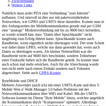
Zwischenstand
Weitere Links
Natürlich muss jeder PDA eine Verbindung "zum Internet"
aufbauen. Und sinnvoll ist dies nur mit paketvermittelnden
Netzwerken, wie GPRS und UMTS diese darstellen. Konnte man in
den Anfangszeiten der Mobilkommunikation gerade mal per GSM
eine "analoge" Modemverbindung mit bis zu 9600 bit/s herstellen,
so wurde schnell klar, dass "Daten über Sprachkanäle" nicht
langfristig zum Erfolg führen kann. Sprachkanäle kosten auch
Bandbreite, wenn eigentlich nichts übertragen wird. Der erste Schritt
war dabei dann GPRS, welche nur dann gesendet hat, wenn auch
Daten zu übertragen waren. Als kleiner Nebeneffekt war die
Bandbreite nicht auf 9600 bit/s beschränkt, sondern Teilnehmer
einer Funkzelle haben sich die Bandbreite geteilt. So konnte man
auch schon mal mehr erreichen. Auch für die Abrechnung wurde
nun nicht mehr nach einem Zeittakt sondern nach Volumen
abgerechnet. Siehe auch
GPRS-Kosten
ByteMobile und DHCP
Mehrere Anwender (auch ich) mit einer UMTS-Karte und dem T-
Mobile Wen n' Walk Manager 3.0 haben Probleme mit der
Netzwerkkommunikation über WiFi und Kabel. Mit der UMTS-
Software kommt ein Dienst "Byte Mobile" hinzu, welcher angeblich
die Kommunikation durch "Kompression" optimiert. Allerdings