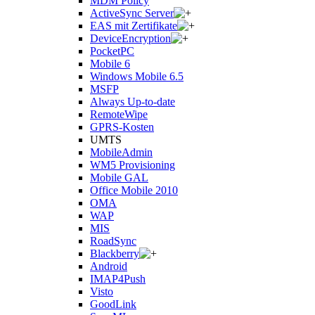
MDM Policy
ActiveSync Server
EAS mit Zertifikate
DeviceEncryption
PocketPC
Mobile 6
Windows Mobile 6.5
MSFP
Always Up-to-date
RemoteWipe
GPRS-Kosten
UMTS
MobileAdmin
WM5 Provisioning
Mobile GAL
Office Mobile 2010
OMA
WAP
MIS
RoadSync
Blackberry
Android
IMAP4Push
Visto
GoodLink