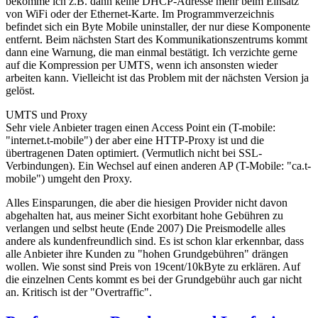
bekomme ich z.B. dann keine DHCP-Adresse mehr beim Einsatz
von WiFi oder der Ethernet-Karte. Im Programmverzeichnis
befindet sich ein Byte Mobile uninstaller, der nur diese Komponente
entfernt. Beim nächsten Start des Kommunikationszentrums kommt
dann eine Warnung, die man einmal bestätigt. Ich verzichte gerne
auf die Kompression per UMTS, wenn ich ansonsten wieder
arbeiten kann. Vielleicht ist das Problem mit der nächsten Version ja
gelöst.
UMTS und Proxy
Sehr viele Anbieter tragen einen Access Point ein (T-mobile:
"internet.t-mobile") der aber eine HTTP-Proxy ist und die
übertragenen Daten optimiert. (Vermutlich nicht bei SSL-
Verbindungen). Ein Wechsel auf einen anderen AP (T-Mobile: "ca.t-
mobile") umgeht den Proxy.
Alles Einsparungen, die aber die hiesigen Provider nicht davon
abgehalten hat, aus meiner Sicht exorbitant hohe Gebühren zu
verlangen und selbst heute (Ende 2007) Die Preismodelle alles
andere als kundenfreundlich sind. Es ist schon klar erkennbar, dass
alle Anbieter ihre Kunden zu "hohen Grundgebühren" drängen
wollen. Wie sonst sind Preis von 19cent/10kByte zu erklären. Auf
die einzelnen Cents kommt es bei der Grundgebühr auch gar nicht
an. Kritisch ist der "Overtraffic".