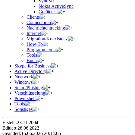
SyncML
Nokia ActiveSync
Gerätetest
Clients
Connectoren
Nachrichtentracking
Internet
Migration/Koexistenz
How-To
Programmieren
Tools
Buch
Skype for Business
Active Directory
Netzwerk
Windows
Spam/Phishing
Verschlüsselung
Powershell
Tools
Sonstiges
Erstellt:
23.11.2004
Editiert:
26.06.2022
Geändert:
16.06.2026 20:14:06