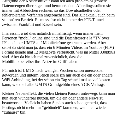
Aufgrund der Kostenstruktur kann ich auch problemlos größere
Datenmengen übertragen und herunterladen. Allerdings sollten sie
immer mit Abbrüchen rechnen, so das Downloadhelfer oder
fehlertolerante Verfahren angebracht sind. Das gilt aktuell auch beim
stationären Betrieb. Es muss also nicht immer der ICE-Tunnel
zwischen Frankfurt und Kassel sein.
Interessant wird dies natürlich mittelfristig, wenn immer mehr
Personen "mobil" online sind und die Datenfresser a la "TV over
IP" auch per UMTS auf Mobiltelefone gestreamt werden. Aber
selbst da sieht man ja, dass ein 6 Minuten Videos im Youtube (FLV)
Format gerade mal 12 Megabyte verbraucht, was im Mittel 330kbit/s
sind. Aber da bin ich mal zuversichtlich, dass die
Mobilfunkbetreiber ihre Netze im Griff haben
Für mich ist UMTS nach wenigen Wochen schon unersetzbar
geworden und unterm Strich spare ich mir auch die ein oder andere
WiFi Anbindung, bei der schon ein Tag schnell mal so viel kosten
kann, wie die halbe UMTS Grundgebühr eines 5 GB Vertrags.
Kleiner Nebeneffekt, die vielen kleinen Pausen unterwegs kann man
nun auch wunderbar nutzen, um die ein oder andere News zu
beantworten. Vielleicht haben Sie das auch schon gemerkt, dass
Postings nicht mehr nur "gebündelt" kommen, wenn ich wieder
"zuhause" bin.