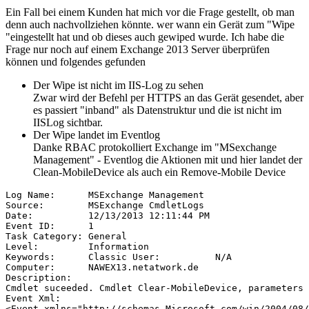
Ein Fall bei einem Kunden hat mich vor die Frage gestellt, ob man
denn auch nachvollziehen könnte. wer wann ein Gerät zum "Wipe
"eingestellt hat und ob dieses auch gewiped wurde. Ich habe die
Frage nur noch auf einem Exchange 2013 Server überprüfen
können und folgendes gefunden
Der Wipe ist nicht im IIS-Log zu sehen
Zwar wird der Befehl per HTTPS an das Gerät gesendet, aber
es passiert "inband" als Datenstruktur und die ist nicht im
IISLog sichtbar.
Der Wipe landet im Eventlog
Danke RBAC protokolliert Exchange im "MSexchange
Management" - Eventlog die Aktionen mit und hier landet der
Clean-MobileDevice als auch ein Remove-Mobile Device
Log Name:      MSExchange Management

Source:        MSExchange CmdletLogs

Date:          12/13/2013 12:11:44 PM

Event ID:      1

Task Category: General

Level:         Information

Keywords:      Classic User:          N/A

Computer:      NAWEX13.netatwork.de

Description:

Cmdlet suceeded. Cmdlet Clear-MobileDevice, parameters 
Event Xml:

<Event xmlns="http://schemas.Microsoft.com/win/2004/08/