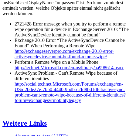
msExchUserDisplayName "unpassend" ist. So kann zumindest
ermittelt werden, welche Objekte später einmal nicht gelöscht
werden können.
2721428 Error message when you try to perform a remote
wipe operation für a device in Exchange Server 2010: "The
ActiveSyncDevice identity cannot be found"
Exchange 2010 Error “The ActiveSyncDevice Cannot be
Found” When Performing a Remote Wipe
http://exchangeserverpro.com/exchange-2010-error-
activesyncdevice-cannot-be-found-remote-wipe/
Perform a Remote Wipe on a Mobile Phone
http://technet.Microsoft.com/en-us/library/aa998614.aspx
ActiveSync Problem - Can't Remote Wipe because of
different identities
http://social.technet.Microsoft.com/Forums/exchange/en-
US/d2bde27e-7bb0-4440-9bdb-c2fd8bd1dfcf/activesync-
problem-cant-remote-wipe-because-of-different-identities?
forum=exchangesvrmobilitylegacy
Weitere Links