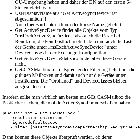
OU-Umgebung haben und daher der DN auf den ersten 64
Stellen gleich wäre
UserDisplayName aus “Get-ActiveSyncDevice” ist
abgeschnitten !!
Auch hier wird natürlich nur der kurze Name geliefert
Get-ActiveSyncDevice findet alle Objekte vom Typ
"msExchActiveSyncDevice", also auch die Reste bei
Benutzern, die kein Postfach mehr haben und auch die Liste
der Geräte unter „msExchActiveSyncDevice“ unter
DeviceClasses in der Exchange Konfiguration
Get-ActiveSyncDeviceStatistics findet aber diese Geräte
nicht.
Get-CASMailbox mit entsprechender Filterung liefert nur die
gültigen Mailboxen und damit auch nur die Geräte unter
Postfächern. Die "Orphaned" und DeviceClasses bleiben
ausgeschlossen.
Insofern sollte man wirklich am besten mit GEt-CASMailbox die
Postfächer suchen, die mobile ActiveSync-Partnerschaften haben
$EASUserList = Get-CASMailbox `

   -resultsize unlimited `

   -ignoredefaultscope `

   -Filter {hasactivesyncdevicepartnership -eq $true -a
Dann können diese Objekte überprüft werden, ob deren