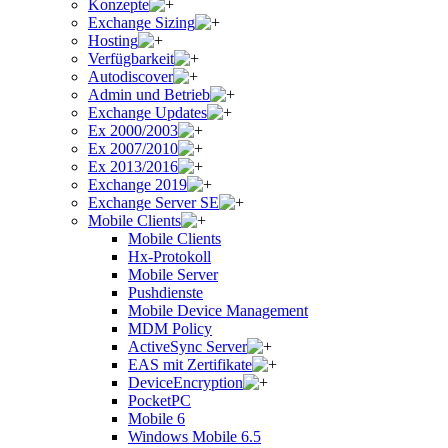
Konzepte
Exchange Sizing
Hosting
Verfügbarkeit
Autodiscover
Admin und Betrieb
Exchange Updates
Ex 2000/2003
Ex 2007/2010
Ex 2013/2016
Exchange 2019
Exchange Server SE
Mobile Clients
Mobile Clients
Hx-Protokoll
Mobile Server
Pushdienste
Mobile Device Management
MDM Policy
ActiveSync Server
EAS mit Zertifikate
DeviceEncryption
PocketPC
Mobile 6
Windows Mobile 6.5