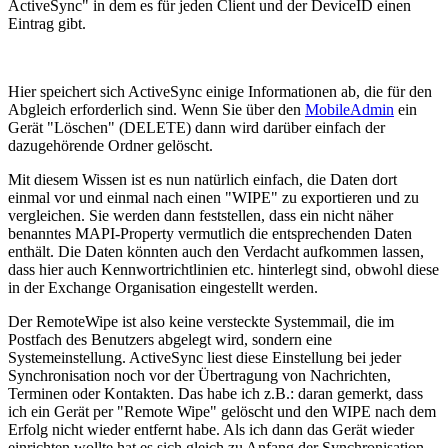
ActiveSync" in dem es für jeden Client und der DeviceID einen
Eintrag gibt.
Hier speichert sich ActiveSync einige Informationen ab, die für den
Abgleich erforderlich sind. Wenn Sie über den
MobileAdmin
ein
Gerät "Löschen" (DELETE) dann wird darüber einfach der
dazugehörende Ordner gelöscht.
Mit diesem Wissen ist es nun natürlich einfach, die Daten dort
einmal vor und einmal nach einen "WIPE" zu exportieren und zu
vergleichen. Sie werden dann feststellen, dass ein nicht näher
benanntes MAPI-Property vermutlich die entsprechenden Daten
enthält. Die Daten könnten auch den Verdacht aufkommen lassen,
dass hier auch Kennwortrichtlinien etc. hinterlegt sind, obwohl diese
in der Exchange Organisation eingestellt werden.
Der RemoteWipe ist also keine versteckte Systemmail, die im
Postfach des Benutzers abgelegt wird, sondern eine
Systemeinstellung. ActiveSync liest diese Einstellung bei jeder
Synchronisation noch vor der Übertragung von Nachrichten,
Terminen oder Kontakten. Das habe ich z.B.: daran gemerkt, dass
ich ein Gerät per "Remote Wipe" gelöscht und den WIPE nach dem
Erfolg nicht wieder entfernt habe. Als ich dann das Gerät wieder
einrichten wollte hat es sich gleich zu Anfang der Synchronisation