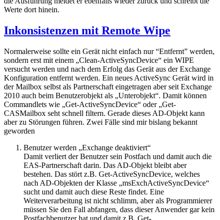
die Ausführung meldet er ebenfalls wieder zurück und schreibt die
Werte dort hinein.
Inkonsistenzen mit Remote Wipe
Normalerweise sollte ein Gerät nicht einfach nur “Entfernt” werden,
sondern erst mit einem „Clean-ActiveSyncDevice“ ein WIPE
versucht werden und nach dem Erfolg das Gerät aus der Exchange
Konfiguration entfernt werden. Ein neues ActiveSync Gerät wird in
der Mailbox selbst als Partnerschaft eingetragen aber seit Exchange
2010 auch beim Benutzerobjekt als „Unterobjekt“. Damit können
Commandlets wie „Get-ActiveSyncDevice“ oder „Get-
CASMailbox seht schnell filtern. Gerade dieses AD-Objekt kann
aber zu Störungen führen. Zwei Fälle sind mir bislang bekannt
geworden
Benutzer werden „Exchange deaktiviert“
Damit verliert der Benutzer sein Postfach und damit auch die
EAS-Partnerschaft darin. Das AD-Objekt bleibt aber
bestehen. Das stört z.B. Get-ActiveSyncDevice, welches
nach AD-Objekten der Klasse „msExchActiveSyncDevice“
sucht und damit auch diese Reste findet. Eine
Weiterverarbeitung ist nicht schlimm, aber als Programmierer
müssen Sie den Fall abfangen, dass dieser Anwender gar kein
Postfachbenutzer hat und damit z.B. Get-