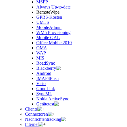
MSFP
Always Up-to-date
RemoteWipe
GPRS-Kosten
UMTS
MobileAdmin
WM5 Provisioning
Mobile GAL
Office Mobile 2010
OMA
WAP
MIS
RoadSync
Blackberry
Android
IMAP4Push
Visto
GoodLink
SyncML
Nokia ActiveSync
Gerätetest
Clients
Connectoren
Nachrichtentracking
Internet