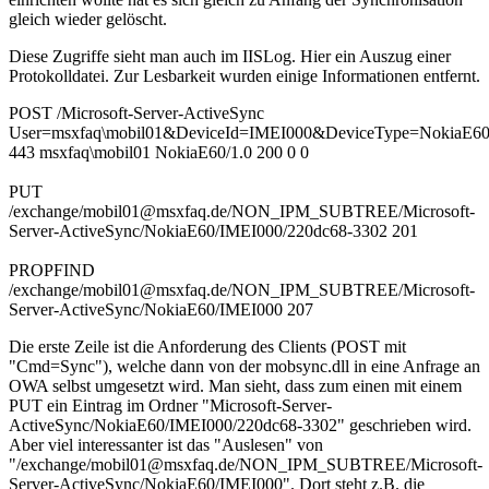
gleich wieder gelöscht.
Diese Zugriffe sieht man auch im IISLog. Hier ein Auszug einer
Protokolldatei. Zur Lesbarkeit wurden einige Informationen entfernt.
POST /Microsoft-Server-ActiveSync
User=msxfaq\mobil01&DeviceId=IMEI000&DeviceType=Nokia
443 msxfaq\mobil01 NokiaE60/1.0 200 0 0
PUT
/exchange/mobil01@msxfaq.de/NON_IPM_SUBTREE/Microsoft-
Server-ActiveSync/NokiaE60/IMEI000/220dc68-3302 201
PROPFIND
/exchange/mobil01@msxfaq.de/NON_IPM_SUBTREE/Microsoft-
Server-ActiveSync/NokiaE60/IMEI000 207
Die erste Zeile ist die Anforderung des Clients (POST mit
"Cmd=Sync"), welche dann von der mobsync.dll in eine Anfrage an
OWA selbst umgesetzt wird. Man sieht, dass zum einen mit einem
PUT ein Eintrag im Ordner "Microsoft-Server-
ActiveSync/NokiaE60/IMEI000/220dc68-3302" geschrieben wird.
Aber viel interessanter ist das "Auslesen" von
"/exchange/mobil01@msxfaq.de/NON_IPM_SUBTREE/Microsoft-
Server-ActiveSync/NokiaE60/IMEI000". Dort steht z.B. die