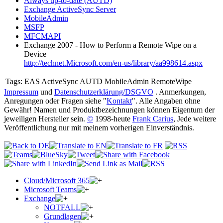
Always up-to-date (AUTD)
Exchange ActiveSync Server
MobileAdmin
MSFP
MFCMAPI
Exchange 2007 - How to Perform a Remote Wipe on a
Device
http://technet.Microsoft.com/en-us/library/aa998614.aspx
Tags:
EAS ActiveSync AUTD MobileAdmin RemoteWipe
Impressum
und
Datenschutzerklärung/DSGVO
. Anmerkungen,
Anregungen oder Fragen siehe "
Kontakt
". Alle Angaben ohne
Gewähr! Namen und Produktbezeichnungen können Eigentum der
jeweiligen Hersteller sein.
©
1998-heute
Frank Carius
, Jede weitere
Veröffentlichung nur mit meinem vorherigen Einverständnis.
Cloud/Microsoft 365
Microsoft Teams
Exchange
NOTFALL
Grundlagen