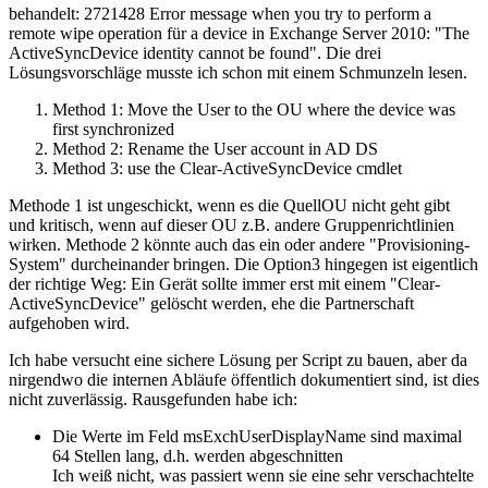
behandelt: 2721428 Error message when you try to perform a
remote wipe operation für a device in Exchange Server 2010: "The
ActiveSyncDevice identity cannot be found". Die drei
Lösungsvorschläge musste ich schon mit einem Schmunzeln lesen.
Method 1: Move the User to the OU where the device was
first synchronized
Method 2: Rename the User account in AD DS
Method 3: use the Clear-ActiveSyncDevice cmdlet
Methode 1 ist ungeschickt, wenn es die QuellOU nicht geht gibt
und kritisch, wenn auf dieser OU z.B. andere Gruppenrichtlinien
wirken. Methode 2 könnte auch das ein oder andere "Provisioning-
System" durcheinander bringen. Die Option3 hingegen ist eigentlich
der richtige Weg: Ein Gerät sollte immer erst mit einem "Clear-
ActiveSyncDevice" gelöscht werden, ehe die Partnerschaft
aufgehoben wird.
Ich habe versucht eine sichere Lösung per Script zu bauen, aber da
nirgendwo die internen Abläufe öffentlich dokumentiert sind, ist dies
nicht zuverlässig. Rausgefunden habe ich:
Die Werte im Feld msExchUserDisplayName sind maximal
64 Stellen lang, d.h. werden abgeschnitten
Ich weiß nicht, was passiert wenn sie eine sehr verschachtelte