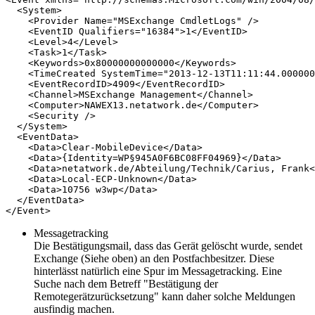
  <System>

    <Provider Name="MSExchange CmdletLogs" />

    <EventID Qualifiers="16384">1</EventID>

    <Level>4</Level>

    <Task>1</Task>

    <Keywords>0x80000000000000</Keywords>

    <TimeCreated SystemTime="2013-12-13T11:11:44.000000
    <EventRecordID>4909</EventRecordID>

    <Channel>MSExchange Management</Channel>

    <Computer>NAWEX13.netatwork.de</Computer>

    <Security />

  </System>

  <EventData>

    <Data>Clear-MobileDevice</Data>

    <Data>{Identity=WP§945A0F6BC08FF04969}</Data>

    <Data>netatwork.de/Abteilung/Technik/Carius, Frank<
    <Data>Local-ECP-Unknown</Data>

    <Data>10756 w3wp</Data>

  </EventData>

</Event>
Messagetracking
Die Bestätigungsmail, dass das Gerät gelöscht wurde, sendet
Exchange (Siehe oben) an den Postfachbesitzer. Diese
hinterlässt natürlich eine Spur im Messagetracking. Eine
Suche nach dem Betreff "Bestätigung der
Remotegerätzurücksetzung" kann daher solche Meldungen
ausfindig machen.