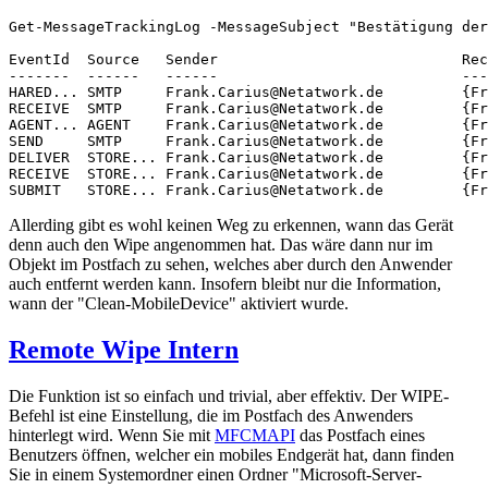
Get-MessageTrackingLog -MessageSubject "Bestätigung der
EventId  Source   Sender                            Rec
-------  ------   ------                            ---
HARED... SMTP     Frank.Carius@Netatwork.de         {Fr
RECEIVE  SMTP     Frank.Carius@Netatwork.de         {Fr
AGENT... AGENT    Frank.Carius@Netatwork.de         {Fr
SEND     SMTP     Frank.Carius@Netatwork.de         {Fr
DELIVER  STORE... Frank.Carius@Netatwork.de         {Fr
RECEIVE  STORE... Frank.Carius@Netatwork.de         {Fr
SUBMIT   STORE... Frank.Carius@Netatwork.de         {Fr
Allerding gibt es wohl keinen Weg zu erkennen, wann das Gerät
denn auch den Wipe angenommen hat. Das wäre dann nur im
Objekt im Postfach zu sehen, welches aber durch den Anwender
auch entfernt werden kann. Insofern bleibt nur die Information,
wann der "Clean-MobileDevice" aktiviert wurde.
Remote Wipe Intern
Die Funktion ist so einfach und trivial, aber effektiv. Der WIPE-
Befehl ist eine Einstellung, die im Postfach des Anwenders
hinterlegt wird. Wenn Sie mit
MFCMAPI
das Postfach eines
Benutzers öffnen, welcher ein mobiles Endgerät hat, dann finden
Sie in einem Systemordner einen Ordner "Microsoft-Server-