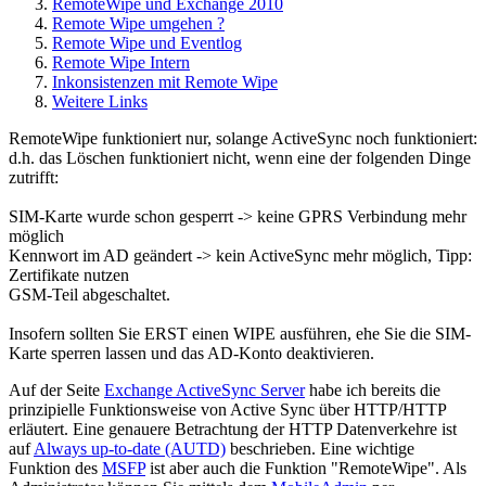
RemoteWipe und Exchange 2010
Remote Wipe umgehen ?
Remote Wipe und Eventlog
Remote Wipe Intern
Inkonsistenzen mit Remote Wipe
Weitere Links
RemoteWipe funktioniert nur, solange ActiveSync noch funktioniert:
d.h. das Löschen funktioniert nicht, wenn eine der folgenden Dinge
zutrifft:
SIM-Karte wurde schon gesperrt -> keine GPRS Verbindung mehr
möglich
Kennwort im AD geändert -> kein ActiveSync mehr möglich, Tipp:
Zertifikate nutzen
GSM-Teil abgeschaltet.
Insofern sollten Sie ERST einen WIPE ausführen, ehe Sie die SIM-
Karte sperren lassen und das AD-Konto deaktivieren.
Auf der Seite
Exchange ActiveSync Server
habe ich bereits die
prinzipielle Funktionsweise von Active Sync über HTTP/HTTP
erläutert. Eine genauere Betrachtung der HTTP Datenverkehre ist
auf
Always up-to-date (AUTD)
beschrieben. Eine wichtige
Funktion des
MSFP
ist aber auch die Funktion "RemoteWipe". Als