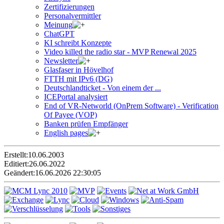
Zertifizierungen
Personalvermittler
Meinung
ChatGPT
KI schreibt Konzepte
Video killed the radio star - MVP Renewal 2025
Newsletter
Glasfaser in Hövelhof
FTTH mit IPv6 (DG)
Deutschlandticket - Von einem der ...
ICEPortal analysiert
End of VR-Networld (OnPrem Software) - Verification
Of Payee (VOP)
Banken prüfen Empfänger
English pages
Erstellt:
10.06.2003
Editiert:
26.06.2022
Geändert:
16.06.2026 22:30:05