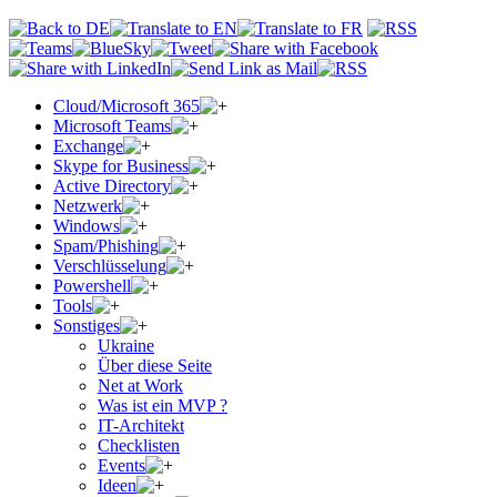
Cloud/Microsoft 365
Microsoft Teams
Exchange
Skype for Business
Active Directory
Netzwerk
Windows
Spam/Phishing
Verschlüsselung
Powershell
Tools
Sonstiges
Ukraine
Über diese Seite
Net at Work
Was ist ein MVP ?
IT-Architekt
Checklisten
Events
Ideen