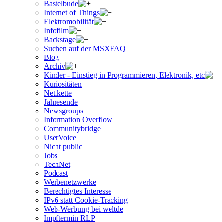
Bastelbude
Internet of Things
Elektromobilität
Infofilm
Backstage
Suchen auf der MSXFAQ
Blog
Archiv
Kinder - Einstieg in Programmieren, Elektronik, etc
Kuriositäten
Netikette
Jahresende
Newsgroups
Information Overflow
Communitybridge
UserVoice
Nicht public
Jobs
TechNet
Podcast
Werbenetzwerke
Berechtigtes Interesse
IPv6 statt Cookie-Tracking
Web-Werbung bei weltde
Impftermin RLP