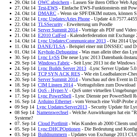
29. Okt 14
OWC absichern
- Lassen Sie ihren Office Web App 
27. Okt 14
Test-EWS
- Einfache EWS-Funktionstests mit Pow
24. Okt 14
DMARC
- Wenn sie SPF/DKIM nutzen, können Sie 
22. Okt 14
Lync Updates:Aries Phone
- Update 4.0.7577.4455 
22. Okt 14
TLSSecurity
- Erweiterung um Poodle
22. Okt 14
Server Summit 2014
- Vorträge als PDF und Video
21. Okt 14
E2010 CalFed
- Kalenderfederation mit Exchange
14. Okt 14
Lync Updates:Communicator 2013
- Okt 2014 Upd
11. Okt 14
DANE/TLSA
- Beispiel einer mit DNSSEC und 
01. Okt 14
Keyhole-Debugging
- Was man allein über das Lyn
30. Sep 14
Lync LySS
Die neue Lync 2013 Datenbank-Instan
29. Sep 14
Windows Fabric
- Seit Lync 2013 ist die Windows 
24. Sep 14
Lync Builds Server 2013
-Lync Server Update 5.0.
22. Sep 14
TCP SYN ACK RES
- Wie ein Loadbalancer-Chec
20. Sep 14
Server Summit 2014
- Vorschau auf den Event in 
18. Sep 14
CIM Lingen 2014
- Vortragsfolien zum Download 
18. Sep 14
QoS - Hyper-V
- QoS unter virtuellen Umgebunge
17. Sep 14
Lync PowerShell
- Lync Dienste per PowerShell R
16. Sep 14
Arduino Ethernet
- vom Versuch eine VoIP-Probe z
09 Sep 14
Lync Updates:Server2013
- Security Update für Ly
08 Sep 14
Namenswechsel
- Welche Auswirkungen hat ein "R
Systeme?
07. Sep 14
Cloud Portlimit
- Was Kunden ab 2000 Clients und 
05. Sep 14
Lync:DHCPOptionen
- Die Bedeutung und Konfigu
03. Sep 14
Buildnummern
- Updates von Exchange 2013 C