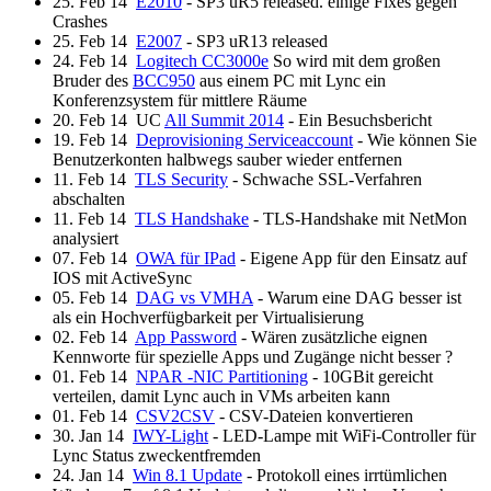
25. Feb 14
E2010
- SP3 uR5 released. einige Fixes gegen
Crashes
25. Feb 14
E2007
- SP3 uR13 released
24. Feb 14
Logitech CC3000e
So wird mit dem großen
Bruder des
BCC950
aus einem PC mit Lync ein
Konferenzsystem für mittlere Räume
20. Feb 14
UC
All Summit 2014
- Ein Besuchsbericht
19. Feb 14
Deprovisioning Serviceaccount
- Wie können Sie
Benutzerkonten halbwegs sauber wieder entfernen
11. Feb 14
TLS Security
- Schwache SSL-Verfahren
abschalten
11. Feb 14
TLS Handshake
- TLS-Handshake mit NetMon
analysiert
07. Feb 14
OWA für IPad
- Eigene App für den Einsatz auf
IOS mit ActiveSync
05. Feb 14
DAG vs VMHA
- Warum eine DAG besser ist
als ein Hochverfügbarkeit per Virtualisierung
02. Feb 14
App Password
- Wären zusätzliche eignen
Kennworte für spezielle Apps und Zugänge nicht besser ?
01. Feb 14
NPAR -NIC Partitioning
- 10GBit gereicht
verteilen, damit Lync auch in VMs arbeiten kann
01. Feb 14
CSV2CSV
- CSV-Dateien konvertieren
30. Jan 14
IWY-Light
- LED-Lampe mit WiFi-Controller für
Lync Status zweckentfremden
24. Jan 14
Win 8.1 Update
- Protokoll eines irrtümlichen