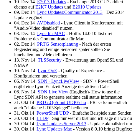
10. Dez 14
E2013 Updates
- Exchange 2013 CU7 addiert.
ebenso auf
E2K7 Updates
und
E2010 Updates
09. Dez 14
Lync Updates:Communicator 2013
- Dez 2014
Update ergänzt
04. Dez 14
AVDisabled
- Lync Client in Konferenzen mit
"Audio/Video disabled" nutzen.
03. Dez 14
Lync für MAC
- Hotfix 14.0.10 löst drei
Probleme des Communicator für Mac
02. Dez 14
PRTG Sensorplanung
- Nach der ersten
Begeisterung und einige Sensoren später sollten Sie
innehalten und Ziele definieren
13. Nov 14
TLSSecurity
- Erweiterung um OpenSSL und
NMAP
10. Nov 14
Lync QoE
- Quality of Experience -
Konfigurieren und verstehen
06. Nov 14
SDN - LyncLiveView
- SDN + PowerShell
ergibt eine Lync Echtzeit Anzeige der aktiven Calls
06. Nov 14
SDN Live View
(Englisch)- How to use the
Lync SDN API to generate realtime call status information
31. Okt 14
PRTG:QoS mit UDPEcho
- PRTG kann endlich
auch "einfache UDP-Spiegel" bedienen.
31. Okt 14
PowerShell UDP
- Einfache Beispiele zum Sende
30. Okt 14
LLDP
- Sag mir wer du bist und ich sage dir wo du
30. Okt 14
Lync Updates:Server 2013
- Update aktualisiert n
30. Okt 14
Lync Updates:Mac
- Version 8.0.10 bringt Bugfix