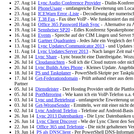
27. Aug 14
Lync Audio Conference Provider
- Dialin-Konfere
26. Aug 14
PhoneUsage
- umfangreiche Erweiterung um Locat
23. Aug 14
ICEWarn Error -Liste
- Decodierung der numeris
21. Aug 14
T.38 Fax
- Fax über VoIP - Wie funktioniert das mi
20. Aug 14
Office 365 Password Hash Sync
- Alternative zu
19. Aug 14
Sennheiser SP20
- Edles Konferenz Speakerphon
16. Aug 14
Events
- Spreche auf der CIM Lingen und Server Su
15. Aug 14
Gartner Quadranten
- Jedes Jahr ein Vergleich de
13. Aug 14
Lync Updates:Communicator 2013
- und Updates f
11. Aug 14
Lync Updates:Server 2013
- Nach langer Zeit mal
28. Jul 14
Lync Share
- Lync braucht eine Dateifreigabe. Wozu
26. Jul 14
Cloudansichten
- Soll ich die Cloud nutzen oder nic
20. Jul 14
Lync Builds Aries Phone
- Kleines Update. Angebli
18. Jul 14
PS und Taskplaner
- PowerShell-Skripte per Taskpla
17. Jul 14
Get-Federationdomain
- Prüft anhand einer aus de
Partner
05. Jul 14
Dienstleister
- Der Hosting Provider stellt die Platt
05. Jul 14
PortMirroring
- Wie kann ich ein VoIP-Telefon u.a. 
03. Jul 14
Lync und Betriebsrat
- umfangreiche Erweiterung um
03. Jul 14
Get-WrongSender
- Ermitteln, wer mit einer nicht 
02. Jul 14
Lync Android Telefon
- Telefone auf Android-Basis
26. Jun 14
Lync 2013 Datenbanken
- Die Lync Datenbanken u
26. Jun 14
Lync Client Discover
- Wie der Lync Client den Ser
22. Jun 14
Office 365 und Telefonie
- Die nicht gehaltenen Ve
19. Jun 14
PS als DNSClient
- Per PowerShell DNS-Informati