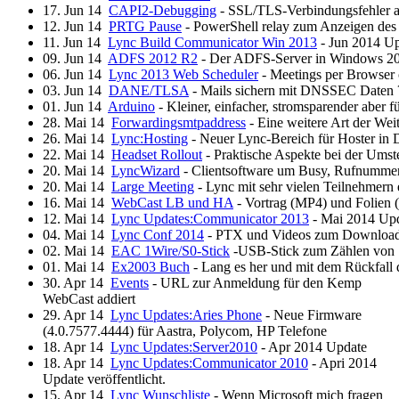
17. Jun 14
CAPI2-Debugging
- SSL/TLS-Verbindungsfehler a
12. Jun 14
PRTG Pause
- PowerShell relay zum Anzeigen des 
11. Jun 14
Lync Build Communicator Win 2013
- Jun 2014 Up
09. Jun 14
ADFS 2012 R2
- Der ADFS-Server in Windows 2
06. Jun 14
Lync 2013 Web Scheduler
- Meetings per Browser 
03. Jun 14
DANE/TLSA
- Mails sichern mit DNSSEC Daten 
01. Jun 14
Arduino
- Kleiner, einfacher, stromsparender aber f
28. Mai 14
Forwardingsmtpaddress
- Eine weitere Art der Wei
26. Mai 14
Lync:Hosting
- Neuer Lync-Bereich für Hoster in D
22. Mai 14
Headset Rollout
- Praktische Aspekte bei der Umste
20. Mai 14
LyncWizard
- Clientsoftware um Busy, Rufnummer
20. Mai 14
Large Meeting
- Lync mit sehr vielen Teilnehmern 
16. Mai 14
WebCast LB und HA
- Vortrag (MP4) und Folien
12. Mai 14
Lync Updates:Communicator 2013
- Mai 2014 Upd
04. Mai 14
Lync Conf 2014
- PTX und Videos zum Download 
02. Mai 14
EAC 1Wire/S0-Stick
-USB-Stick zum Zählen von S
01. Mai 14
Ex2003 Buch
- Lang es her und mit dem Rückfall 
30. Apr 14
Events
- URL zur Anmeldung für den Kemp
WebCast addiert
29. Apr 14
Lync Updates:Aries Phone
- Neue Firmware
(4.0.7577.4444) für Aastra, Polycom, HP Telefone
18. Apr 14
Lync Updates:Server2010
- Apr 2014 Update
18. Apr 14
Lync Updates:Communicator 2010
- Apri 2014
Update veröffentlicht.
15. Apr 14
Lync Wunschliste
- Wenn Microsoft mich fragen