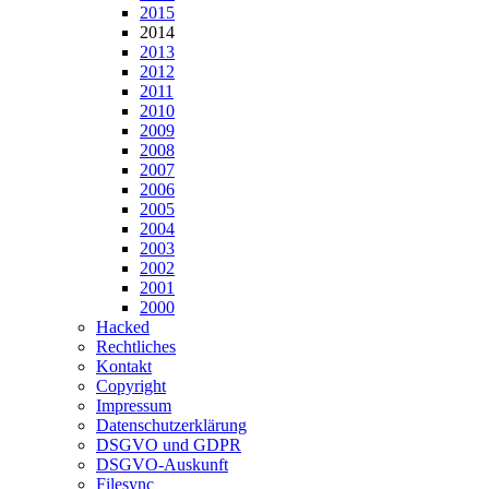
2015
2014
2013
2012
2011
2010
2009
2008
2007
2006
2005
2004
2003
2002
2001
2000
Hacked
Rechtliches
Kontakt
Copyright
Impressum
Datenschutzerklärung
DSGVO und GDPR
DSGVO-Auskunft
Filesync