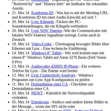
"Referred-by" und "History-Info" als Indikator für sekundäre
Anrufe.
21. Mrz 14
Konferenz-ID
- Was hat es mit der Meeting-URL
und Konferenz-ID bei einer Audio-Einwahl auf sich ?
20. Mrz 14
Lync Klingeln
-Tücken der PC-
Soundeinstellungen, die ein Klingeln verhindern
20. Mrz 14
Lync WAV Dateien
-Wie der Communicator mit
lokalen WAV-Dateien Signaltöne erzeugt. Gerne auch in
Deutsch
19. Mrz 14
Video-Codec
- Übertragung bewegter Bilder über
Ethernet mit Lync - Eine technische Einführung
14. Mrz 14
Windows 8" Tablet
- Wie weit kommt man mit
einem 8" Windows Tablet auf Atom 3270 Basis (Dell Venue
8 Pro)
13. Mrz 14
Audiocodes 420HD IP-Phone
- Ein weiteres
Telefon für Lync - Die Palette wird breiter
12. Mrz 14
Lync Connectivity Analyser
- Windows
Programm um Lync App Konfiguration zu prüfen
11. Mrz 14
Deinstallation einer CA
- Checkliste zur
Deinstallation einer CA
10. Mrz 14
NEWT
- Künstlich die Netzwerkqualität
verändern
05. Mrz 14
Emotiicons
- Smileys und andere kleine Bilder in
der Message... wenn das SP1 nicht wäre
04. Mrz 14
Eine ganze Serie zu
SDN - Software Defined