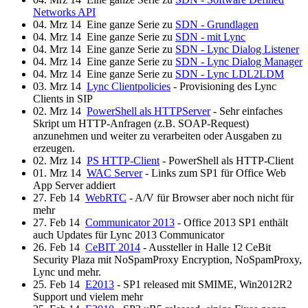
Networks API
04. Mrz 14
Eine ganze Serie zu
SDN - Grundlagen
04. Mrz 14
Eine ganze Serie zu
SDN - mit Lync
04. Mrz 14
Eine ganze Serie zu
SDN - Lync Dialog Listener
04. Mrz 14
Eine ganze Serie zu
SDN - Lync Dialog Manager
04. Mrz 14
Eine ganze Serie zu
SDN - Lync LDL2LDM
03. Mrz 14
Lync Clientpolicies
- Provisioning des Lync
Clients in SIP
02. Mrz 14
PowerShell als HTTPServer
- Sehr einfaches
Skript um HTTP-Anfragen (z.B. SOAP-Request)
anzunehmen und weiter zu verarbeiten oder Ausgaben zu
erzeugen.
02. Mrz 14
PS HTTP-Client
- PowerShell als HTTP-Client
01. Mrz 14
WAC Server
- Links zum SP1 für Office Web
App Server addiert
27. Feb 14
WebRTC
- A/V für Browser aber noch nicht für
mehr
27. Feb 14
Communicator 2013
- Office 2013 SP1 enthält
auch Updates für Lync 2013 Communicator
26. Feb 14
CeBIT 2014
- Aussteller in Halle 12 CeBit
Security Plaza mit NoSpamProxy Encryption, NoSpamProxy,
Lync und mehr.
25. Feb 14
E2013
- SP1 released mit SMIME, Win2012R2
Support und vielem mehr