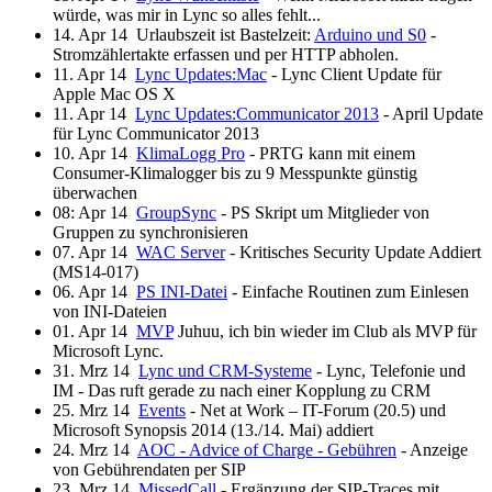
würde, was mir in Lync so alles fehlt...
14. Apr 14
Urlaubszeit ist Bastelzeit:
Arduino und S0
-
Stromzählertakte erfassen und per HTTP abholen.
11. Apr 14
Lync Updates:Mac
- Lync Client Update für
Apple Mac OS X
11. Apr 14
Lync Updates:Communicator 2013
- April Update
für Lync Communicator 2013
10. Apr 14
KlimaLogg Pro
- PRTG kann mit einem
Consumer-Klimalogger bis zu 9 Messpunkte günstig
überwachen
08: Apr 14
GroupSync
- PS Skript um Mitglieder von
Gruppen zu synchronisieren
07. Apr 14
WAC Server
- Kritisches Security Update Addiert
(MS14-017)
06. Apr 14
PS INI-Datei
- Einfache Routinen zum Einlesen
von INI-Dateien
01. Apr 14
MVP
Juhuu, ich bin wieder im Club als MVP für
Microsoft Lync.
31. Mrz 14
Lync und CRM-Systeme
- Lync, Telefonie und
IM - Das ruft gerade zu nach einer Kopplung zu CRM
25. Mrz 14
Events
- Net at Work – IT-Forum (20.5) und
Microsoft Synopsis 2014 (13./14. Mai) addiert
24. Mrz 14
AOC - Advice of Charge - Gebühren
- Anzeige
von Gebührendaten per SIP
23. Mrz 14
MissedCall
- Ergänzung der SIP-Traces mit