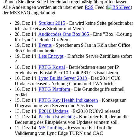
können Sie diese Seite hier einfach regelmäßig überprüfen lassen.
Alle Änderungen werden auch über einen
RSS
-Feed (
)
der MSXFAQ angekündigt.
29. Dez 14
Struktur 2015
- Es wird keine Seite gelöscht aber
ich straffe etwas Struktur und Menü
28. Dez 14
Audiocodes One Box 365
- Eine "Box"-Lösung
für Lync Telefonie On-Prem
19. Dez 14
Events
- Sprecher am 9.Jan in Köln über Office
365 Cloudbandbreite
19. Dez 14
Lets Encrypt
- Einfache Server-Zertifikate sofort
?
18. Dez 14
PRTG Kostal
- Betriebsdaten eines per IP
erreichbaren Kostal Pico 10.1 mit PRTG visualisieren
16. Dez 14
Lync Builds Server 2013
- Dez 2014 CU8
Updates released - Achtung Chrom und LWA bricht.
16. Dez 14
PRTG Plattform
- Die Grundbegriffe schnell
erklärt
15. Dez 14
PRTG Key Health Indikatoren
- Konzept zur
Überwachung von Servern und Services
13. Dez 14
E2010 Updates
-Ex2010 RU8v2 released
12. Dez 14
Patchen ist wichtig
- Konkreter Fall, der an die
Bedeutung des Einspielens von Updates erinnern soll.
12. Dez 14
MSTurnPing
- Ressource Kit Tool für
Validierung von Lync Edge TURN und CAC