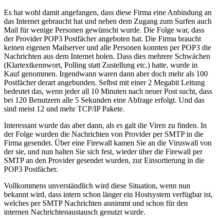
Es hat wohl damit angefangen, dass diese Firma eine Anbindung an
das Internet gebraucht hat und neben dem Zugang zum Surfen auch
Mail für wenige Personen gewünscht wurde. Die Folge war, dass
der Provider POP3 Postfächer angeboten hat. Die Firma braucht
keinen eigenen Mailserver und alle Personen konnten per POP3 die
Nachrichten aus dem Internet holen. Dass dies mehrere Schwächen
(Klartextkennwort, Polling statt Zustellung etc.) hatte, wurde in
Kauf genommen. Irgendwann waren dann aber doch mehr als 100
Postfächer derart angebunden. Selbst mit einer 2 Megabit Leitung
bedeutet das, wenn jeder all 10 Minuten nach neuer Post sucht, dass
bei 120 Benutzern alle 5 Sekunden eine Abfrage erfolgt. Und das
sind meist 12 und mehr TCP/IP Pakete.
Interessant wurde das aber dann, als es galt die Viren zu finden. In
der Folge wurden die Nachrichten von Provider per SMTP in die
Firma gesendet. Über eine Firewall kamen Sie an die Viruswall von
der sie, und nun halten Sie sich fest, wieder über die Firewall per
SMTP an den Provider gesendet wurden, zur Einsortierung in die
POP3 Postfächer.
Vollkommens unverständlich wird diese Situation, wenn nun
bekannt wird, dass intern schon länger ein Hostsystem verfügbar ist,
welches per SMTP Nachrichten annimmt und schon für den
internen Nachrichtenaustausch genutzt wurde.