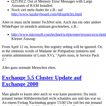
Q253912: Out of Memory Error Messages with Large
Amounts of RAM Installed
Noch viel mehr findet ihr z.B.: auf
http://www.jazzkeyboard.com/jill/qarticles.html
Aber es muss nicht immer TechNet sein. Auch das ein oder andere
WhitePaper ist ziemlich amüsant geschrieben, z.B.:
http://www.microsoft.com/technet/scriptcenter/resources/scri
Kleiner Auszug:
From April 12 on, however, this registry setting will be ignored. Or,
in the ominous words of Madame de Pompadour (mistress and
system administrator of Louis XV), "Après nous, le Service Pack
2."
Alles ganz normale Menschen eben.
Exchange 5.5 Cluster Update auf
Exchange 2000
Man glaubt es kaum aber auch so was kann passieren: Da nutzt
jemand meine Hilfsbereitschaft recht schamlos aus und das war so:
An einem Freitag Nachmittag gegen 15:00 Uhr ruft bei mir jemand