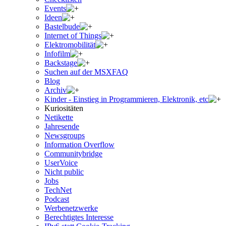
Events
Ideen
Bastelbude
Internet of Things
Elektromobilität
Infofilm
Backstage
Suchen auf der MSXFAQ
Blog
Archiv
Kinder - Einstieg in Programmieren, Elektronik, etc
Kuriositäten
Netikette
Jahresende
Newsgroups
Information Overflow
Communitybridge
UserVoice
Nicht public
Jobs
TechNet
Podcast
Werbenetzwerke
Berechtigtes Interesse