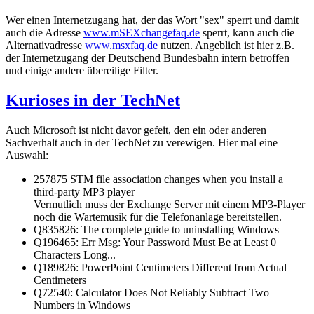
Wer einen Internetzugang hat, der das Wort "sex" sperrt und damit
auch die Adresse
www.mSEXchangefaq.de
sperrt, kann auch die
Alternativadresse
www.msxfaq.de
nutzen. Angeblich ist hier z.B.
der Internetzugang der Deutschend Bundesbahn intern betroffen
und einige andere übereilige Filter.
Kurioses in der TechNet
Auch Microsoft ist nicht davor gefeit, den ein oder anderen
Sachverhalt auch in der TechNet zu verewigen. Hier mal eine
Auswahl:
257875 STM file association changes when you install a
third-party MP3 player
Vermutlich muss der Exchange Server mit einem MP3-Player
noch die Wartemusik für die Telefonanlage bereitstellen.
Q835826: The complete guide to uninstalling Windows
Q196465: Err Msg: Your Password Must Be at Least 0
Characters Long...
Q189826: PowerPoint Centimeters Different from Actual
Centimeters
Q72540: Calculator Does Not Reliably Subtract Two
Numbers in Windows