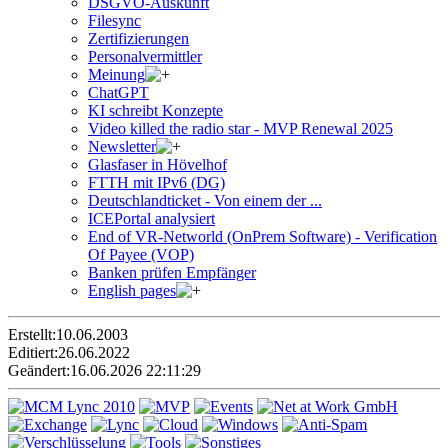
DSGVO-Auskunft
Filesync
Zertifizierungen
Personalvermittler
Meinung
ChatGPT
KI schreibt Konzepte
Video killed the radio star - MVP Renewal 2025
Newsletter
Glasfaser in Hövelhof
FTTH mit IPv6 (DG)
Deutschlandticket - Von einem der ...
ICEPortal analysiert
End of VR-Networld (OnPrem Software) - Verification
Of Payee (VOP)
Banken prüfen Empfänger
English pages
Erstellt:
10.06.2003
Editiert:
26.06.2022
Geändert:
16.06.2026 22:11:29