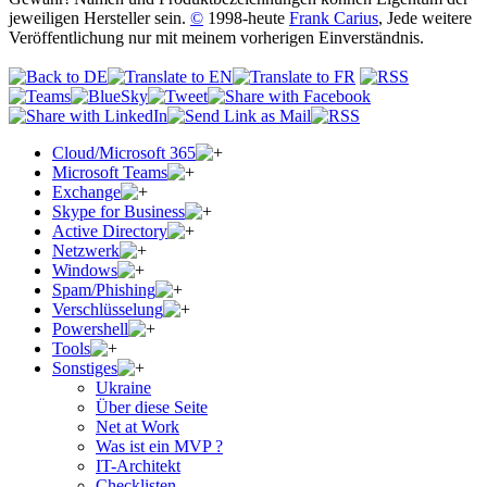
jeweiligen Hersteller sein.
©
1998-heute
Frank Carius
, Jede weitere
Veröffentlichung nur mit meinem vorherigen Einverständnis.
Cloud/Microsoft 365
Microsoft Teams
Exchange
Skype for Business
Active Directory
Netzwerk
Windows
Spam/Phishing
Verschlüsselung
Powershell
Tools
Sonstiges
Ukraine
Über diese Seite
Net at Work
Was ist ein MVP ?
IT-Architekt
Checklisten