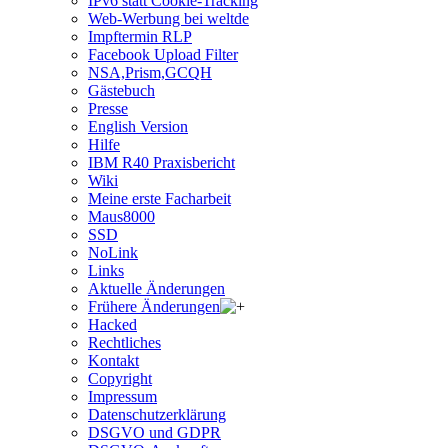
IPv6 statt Cookie-Tracking
Web-Werbung bei weltde
Impftermin RLP
Facebook Upload Filter
NSA,Prism,GCQH
Gästebuch
Presse
English Version
Hilfe
IBM R40 Praxisbericht
Wiki
Meine erste Facharbeit
Maus8000
SSD
NoLink
Links
Aktuelle Änderungen
Frühere Änderungen
Hacked
Rechtliches
Kontakt
Copyright
Impressum
Datenschutzerklärung
DSGVO und GDPR