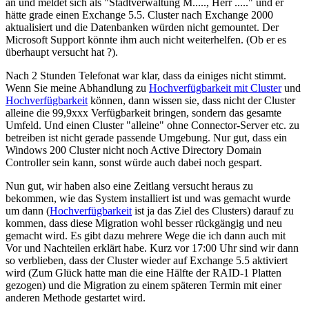
an und meldet sich als "Stadtverwaltung M....., Herr ....." und er
hätte grade einen Exchange 5.5. Cluster nach Exchange 2000
aktualisiert und die Datenbanken würden nicht gemountet. Der
Microsoft Support könnte ihm auch nicht weiterhelfen. (Ob er es
überhaupt versucht hat ?).
Nach 2 Stunden Telefonat war klar, dass da einiges nicht stimmt.
Wenn Sie meine Abhandlung zu
Hochverfügbarkeit mit Cluster
und
Hochverfügbarkeit
können, dann wissen sie, dass nicht der Cluster
alleine die 99,9xxx Verfügbarkeit bringen, sondern das gesamte
Umfeld. Und einen Cluster "alleine" ohne Connector-Server etc. zu
betreiben ist nicht gerade passende Umgebung. Nur gut, dass ein
Windows 200 Cluster nicht noch Active Directory Domain
Controller sein kann, sonst würde auch dabei noch gespart.
Nun gut, wir haben also eine Zeitlang versucht heraus zu
bekommen, wie das System installiert ist und was gemacht wurde
um dann (
Hochverfügbarkeit
ist ja das Ziel des Clusters) darauf zu
kommen, dass diese Migration wohl besser rückgängig und neu
gemacht wird. Es gibt dazu mehrere Wege die ich dann auch mit
Vor und Nachteilen erklärt habe. Kurz vor 17:00 Uhr sind wir dann
so verblieben, dass der Cluster wieder auf Exchange 5.5 aktiviert
wird (Zum Glück hatte man die eine Hälfte der RAID-1 Platten
gezogen) und die Migration zu einem späteren Termin mit einer
anderen Methode gestartet wird.