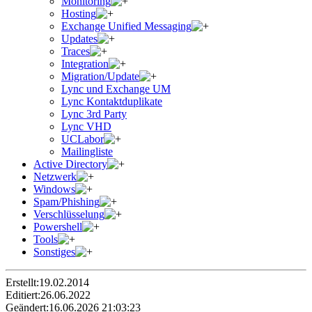
Monitoring
Hosting
Exchange Unified Messaging
Updates
Traces
Integration
Migration/Update
Lync und Exchange UM
Lync Kontaktduplikate
Lync 3rd Party
Lync VHD
UCLabor
Mailingliste
Active Directory
Netzwerk
Windows
Spam/Phishing
Verschlüsselung
Powershell
Tools
Sonstiges
Erstellt:
19.02.2014
Editiert:
26.06.2022
Geändert:
16.06.2026 21:03:23