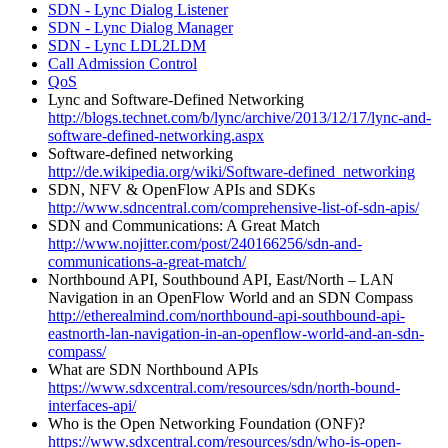
SDN - Lync Dialog Listener
SDN - Lync Dialog Manager
SDN - Lync LDL2LDM
Call Admission Control
QoS
Lync and Software-Defined Networking
http://blogs.technet.com/b/lync/archive/2013/12/17/lync-and-
software-defined-networking.aspx
Software-defined networking
http://de.wikipedia.org/wiki/Software-defined_networking
SDN, NFV & OpenFlow APIs and SDKs
http://www.sdncentral.com/comprehensive-list-of-sdn-apis/
SDN and Communications: A Great Match
http://www.nojitter.com/post/240166256/sdn-and-
communications-a-great-match/
Northbound API, Southbound API, East/North – LAN
Navigation in an OpenFlow World and an SDN Compass
http://etherealmind.com/northbound-api-southbound-api-
eastnorth-lan-navigation-in-an-openflow-world-and-an-sdn-
compass/
What are SDN Northbound APIs
https://www.sdxcentral.com/resources/sdn/north-bound-
interfaces-api/
Who is the Open Networking Foundation (ONF)?
https://www.sdxcentral.com/resources/sdn/who-is-open-