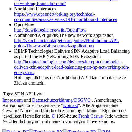
networking-foundation-onf/
Northbound Interfaces
https://www.opennetworking.org/technical-
communities/areas/services/1916-northbound-interfaces
OpenFlow
http://de.wikipedia.org/wiki/OpenFlow
Northbound API guide: The new network application
http://searchsdn.techtarget.com/guides/Northbound-API-
guide-The-rise-of-the-network-applications
KEMP Technologies Delivers SDN Adaptive Load Balancing
as part of the HP Networking SDN Ecosystem
http://kemptechnologies.com/de/news/kemp-technologies-
delivers-sdn-adaptive-load-balancing-part-hp-networking-sdn-
ecosystem/
Holt angeblich aus der Northbound API Daten um das beste
Ziel zu ermitteln.
Tags:
SDN API Lync
Impressum
und
Datenschutzerklärung/DSGVO
. Anmerkungen,
Anregungen oder Fragen siehe "
Kontakt
". Alle Angaben ohne
Gewähr! Namen und Produktbezeichnungen können Eigentum der
jeweiligen Hersteller sein.
©
1998-heute
Frank Carius
, Jede weitere
Veröffentlichung nur mit meinem vorherigen Einverständnis.