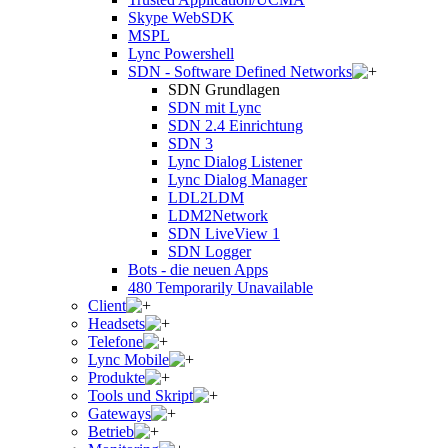
Skype WebSDK
MSPL
Lync Powershell
SDN - Software Defined Networks
SDN Grundlagen
SDN mit Lync
SDN 2.4 Einrichtung
SDN 3
Lync Dialog Listener
Lync Dialog Manager
LDL2LDM
LDM2Network
SDN LiveView 1
SDN Logger
Bots - die neuen Apps
480 Temporarily Unavailable
Client
Headsets
Telefone
Lync Mobile
Produkte
Tools und Skript
Gateways
Betrieb