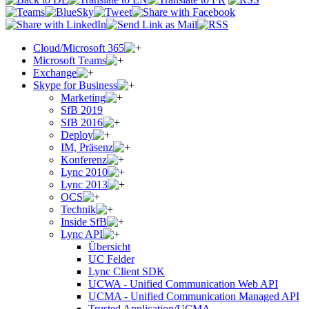
Cloud/Microsoft 365
Microsoft Teams
Exchange
Skype for Business
Marketing
SfB 2019
SfB 2016
Deploy
IM, Präsenz
Konferenz
Lync 2010
Lync 2013
OCS
Technik
Inside SfB
Lync API
Übersicht
UC Felder
Lync Client SDK
UCWA - Unified Communication Web API
UCMA - Unified Communication Managed API
Trusted Application/UCMA