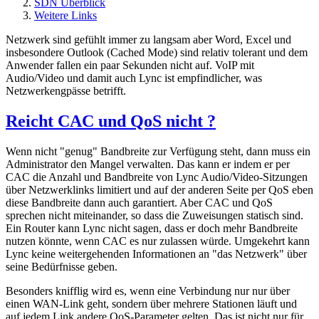
SDN Überblick
Weitere Links
Netzwerk sind gefühlt immer zu langsam aber Word, Excel und
insbesondere Outlook (Cached Mode) sind relativ tolerant und dem
Anwender fallen ein paar Sekunden nicht auf. VoIP mit
Audio/Video und damit auch Lync ist empfindlicher, was
Netzwerkengpässe betrifft.
Reicht CAC und QoS nicht ?
Wenn nicht "genug" Bandbreite zur Verfügung steht, dann muss ein
Administrator den Mangel verwalten. Das kann er indem er per
CAC die Anzahl und Bandbreite von Lync Audio/Video-Sitzungen
über Netzwerklinks limitiert und auf der anderen Seite per QoS eben
diese Bandbreite dann auch garantiert. Aber CAC und QoS
sprechen nicht miteinander, so dass die Zuweisungen statisch sind.
Ein Router kann Lync nicht sagen, dass er doch mehr Bandbreite
nutzen könnte, wenn CAC es nur zulassen würde. Umgekehrt kann
Lync keine weitergehenden Informationen an "das Netzwerk" über
seine Bedürfnisse geben.
Besonders knifflig wird es, wenn eine Verbindung nur nur über
einen WAN-Link geht, sondern über mehrere Stationen läuft und
auf jedem Link andere QoS-Parameter gelten. Das ist nicht nur für