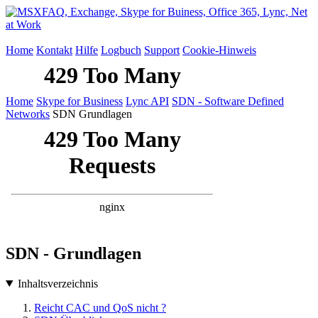
Home
Kontakt
Hilfe
Logbuch
Support
Cookie-Hinweis
Home
Skype for Business
Lync API
SDN - Software Defined
Networks
SDN Grundlagen
SDN - Grundlagen
Inhaltsverzeichnis
Reicht CAC und QoS nicht ?