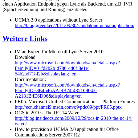
einen Application Endpoint gegen Lync als Backend, um z.B. IVR
(Spracherkennung und Routing) anzubieten.
UCMA 3.0 applications without Lync Server
http://blog.greenl.ee/2011/09/30/standalone-ucma-application/
Weitere Links
IM an Expert für Microsoft Lync Server 2010
Download:
http://www.microsoft.com/downloads/en/details.aspx?
FamilyID=01fd2b2b-d780-4d6f-8e1e-
54b2ad718f2b&displaylang=en
Documentation:
http://www.microsoft.com/downloads/en/details.aspx?
FamilyID=8E4546AA-9B24-435D-9043-
A2181B4E6D06&displaylang=en
PR05: Microsoft Unified Communications – Platform Futures
http://ecn.channel9.msdn.com/o9/pdc09/ppt/PR05.pptx
OCS in 2010 - The UC 14 Wave
http://blog.insideocs.com/2009/12/29/ocs-in-2010-the-uc-14-
wave/
How to provision a UCMA 2.0 application für Office
Communications Server 2007 R2