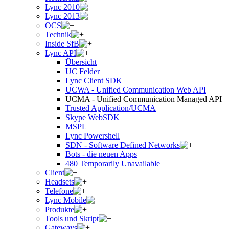
Lync 2010
Lync 2013
OCS
Technik
Inside SfB
Lync API
Übersicht
UC Felder
Lync Client SDK
UCWA - Unified Communication Web API
UCMA - Unified Communication Managed API
Trusted Application/UCMA
Skype WebSDK
MSPL
Lync Powershell
SDN - Software Defined Networks
Bots - die neuen Apps
480 Temporarily Unavailable
Client
Headsets
Telefone
Lync Mobile
Produkte
Tools und Skript
Gateways