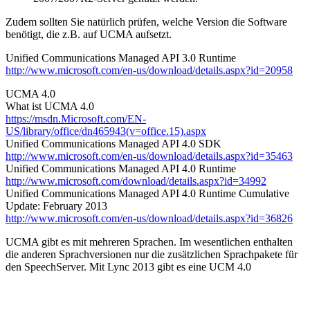
Zudem sollten Sie natürlich prüfen, welche Version die Software
benötigt, die z.B. auf UCMA aufsetzt.
Unified Communications Managed API 3.0 Runtime
http://www.microsoft.com/en-us/download/details.aspx?id=20958
UCMA 4.0
What ist UCMA 4.0
https://msdn.Microsoft.com/EN-
US/library/office/dn465943(v=office.15).aspx
Unified Communications Managed API 4.0 SDK
http://www.microsoft.com/en-us/download/details.aspx?id=35463
Unified Communications Managed API 4.0 Runtime
http://www.microsoft.com/download/details.aspx?id=34992
Unified Communications Managed API 4.0 Runtime Cumulative
Update: February 2013
http://www.microsoft.com/en-us/download/details.aspx?id=36826
UCMA gibt es mit mehreren Sprachen. Im wesentlichen enthalten
die anderen Sprachversionen nur die zusätzlichen Sprachpakete für
den SpeechServer. Mit Lync 2013 gibt es eine UCM 4.0