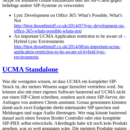
Skype for Business Online einzusetzen oder als SIP-Client gegen
beliebige andere SIP-Systeme zu verwenden
Lync Development on Office 365: What’s Possible, What’s
Not
http://blog.thoughtstuff.co.uk/2014/07/lync-development-on-
office-365-whats-possible-whats-not/
An important UCMA Application restriction to be aware of –
Hybrid Lync Environments
http://blog.thoughtstuff.co.uk/2014/08/an-important-ucma-
application-restriction-to-be-aware-of-hybrid-lync-
environments
UCMA Standalone
Was die wenigsten wissen, ist dass UCMA ein kompletter SIP-
Strack ist, der meines Wissens sogar lizenzfrei vertrieben wird. Sie
können also mit einer eigenen Software basierend auf UCMA nicht
nur einen SIP-Client schreiben, sondern auch einen SIP-Server, der
Anfragen von anderen Clients annimmt. Genau genommen könnten
damit auch zwei Endgeräte direkt miteinander SIP sprechen und
Meldungen und sogar Audio übertragen. Wer mag könnte basierend
darauf auch einen Session Border Controller oder eine komplette
SIP-PBX selbst entwickeln. Allerdingds habe ich noch kein Produkt
gesehen, was so weit gegangen wäre. Die meistern Produkte nutzen