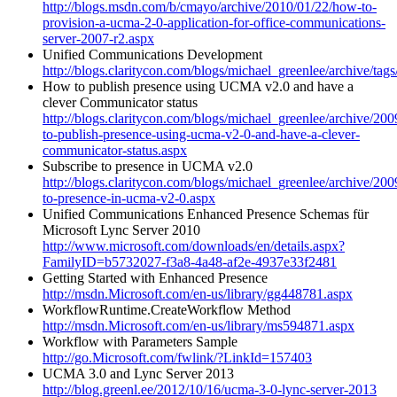
http://blogs.msdn.com/b/cmayo/archive/2010/01/22/how-to-
provision-a-ucma-2-0-application-for-office-communications-
server-2007-r2.aspx
Unified Communications Development
http://blogs.claritycon.com/blogs/michael_greenlee/archive/ta
How to publish presence using UCMA v2.0 and have a
clever Communicator status
http://blogs.claritycon.com/blogs/michael_greenlee/archive/20
to-publish-presence-using-ucma-v2-0-and-have-a-clever-
communicator-status.aspx
Subscribe to presence in UCMA v2.0
http://blogs.claritycon.com/blogs/michael_greenlee/archive/200
to-presence-in-ucma-v2-0.aspx
Unified Communications Enhanced Presence Schemas für
Microsoft Lync Server 2010
http://www.microsoft.com/downloads/en/details.aspx?
FamilyID=b5732027-f3a8-4a48-af2e-4937e33f2481
Getting Started with Enhanced Presence
http://msdn.Microsoft.com/en-us/library/gg448781.aspx
WorkflowRuntime.CreateWorkflow Method
http://msdn.Microsoft.com/en-us/library/ms594871.aspx
Workflow with Parameters Sample
http://go.Microsoft.com/fwlink/?LinkId=157403
UCMA 3.0 and Lync Server 2013
http://blog.greenl.ee/2012/10/16/ucma-3-0-lync-server-2013