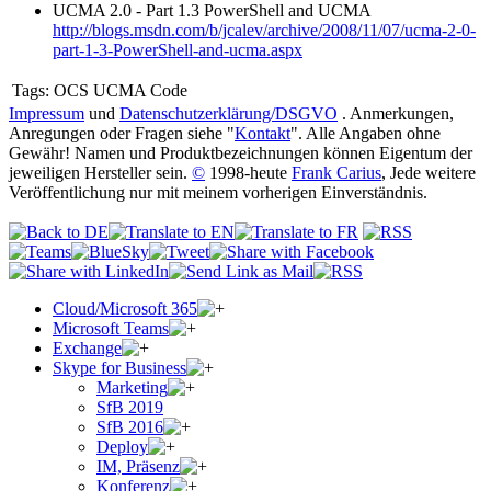
UCMA 2.0 - Part 1.3 PowerShell and UCMA
http://blogs.msdn.com/b/jcalev/archive/2008/11/07/ucma-2-0-
part-1-3-PowerShell-and-ucma.aspx
Tags:
OCS UCMA Code
Impressum
und
Datenschutzerklärung/DSGVO
. Anmerkungen,
Anregungen oder Fragen siehe "
Kontakt
". Alle Angaben ohne
Gewähr! Namen und Produktbezeichnungen können Eigentum der
jeweiligen Hersteller sein.
©
1998-heute
Frank Carius
, Jede weitere
Veröffentlichung nur mit meinem vorherigen Einverständnis.
Cloud/Microsoft 365
Microsoft Teams
Exchange
Skype for Business
Marketing
SfB 2019
SfB 2016
Deploy
IM, Präsenz
Konferenz