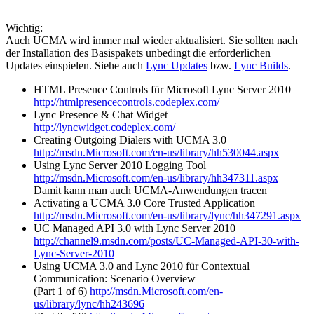
Wichtig:
Auch UCMA wird immer mal wieder aktualisiert. Sie sollten nach
der Installation des Basispakets unbedingt die erforderlichen
Updates einspielen. Siehe auch
Lync Updates
bzw.
Lync Builds
.
HTML Presence Controls für Microsoft Lync Server 2010
http://htmlpresencecontrols.codeplex.com/
Lync Presence & Chat Widget
http://lyncwidget.codeplex.com/
Creating Outgoing Dialers with UCMA 3.0
http://msdn.Microsoft.com/en-us/library/hh530044.aspx
Using Lync Server 2010 Logging Tool
http://msdn.Microsoft.com/en-us/library/hh347311.aspx
Damit kann man auch UCMA-Anwendungen tracen
Activating a UCMA 3.0 Core Trusted Application
http://msdn.Microsoft.com/en-us/library/lync/hh347291.aspx
UC Managed API 3.0 with Lync Server 2010
http://channel9.msdn.com/posts/UC-Managed-API-30-with-
Lync-Server-2010
Using UCMA 3.0 and Lync 2010 für Contextual
Communication: Scenario Overview
(Part 1 of 6)
http://msdn.Microsoft.com/en-
us/library/lync/hh243696