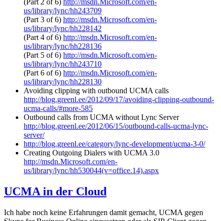
(Part 2 of 6)
http://msdn.Microsoft.com/en-
us/library/lync/hh243709
(Part 3 of 6)
http://msdn.Microsoft.com/en-
us/library/lync/hh228142
(Part 4 of 6)
http://msdn.Microsoft.com/en-
us/library/lync/hh228136
(Part 5 of 6)
http://msdn.Microsoft.com/en-
us/library/lync/hh243710
(Part 6 of 6)
http://msdn.Microsoft.com/en-
us/library/lync/hh228130
Avoiding clipping with outbound UCMA calls
http://blog.greenl.ee/2012/09/17/avoiding-clipping-outbound-
ucma-calls/#more-585
Outbound calls from UCMA without Lync Server
http://blog.greenl.ee/2012/06/15/outbound-calls-ucma-lync-
server/
http://blog.greenl.ee/category/lync-development/ucma-3-0/
Creating Outgoing Dialers with UCMA 3.0
http://msdn.Microsoft.com/en-
us/library/lync/hh530044(v=office.14).aspx
UCMA in der Cloud
Ich habe noch keine Erfahrungen damit gemacht, UCMA gegen