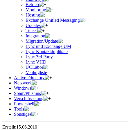
Betrieb
Monitoring
Hosting
Exchange Unified Messaging
Updates
Traces
Integration
Migration/Update
Lync und Exchange UM
Lync Kontaktduplikate
Lync 3rd Party
Lync VHD
UCLabor
Mailingliste
Active Directory
Netzwerk
Windows
Spam/Phishing
Verschlüsselung
Powershell
Tools
Sonstiges
Erstellt:
15.06.2010