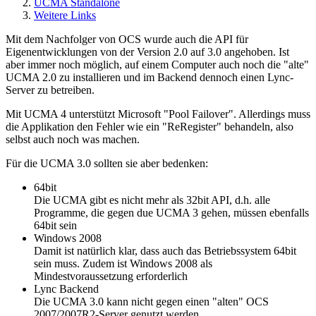
UCMA Standalone
Weitere Links
Mit dem Nachfolger von OCS wurde auch die API für
Eigenentwicklungen von der Version 2.0 auf 3.0 angehoben. Ist
aber immer noch möglich, auf einem Computer auch noch die "alte"
UCMA 2.0 zu installieren und im Backend dennoch einen Lync-
Server zu betreiben.
Mit UCMA 4 unterstützt Microsoft "Pool Failover". Allerdings muss
die Applikation den Fehler wie ein "ReRegister" behandeln, also
selbst auch noch was machen.
Für die UCMA 3.0 sollten sie aber bedenken:
64bit
Die UCMA gibt es nicht mehr als 32bit API, d.h. alle
Programme, die gegen due UCMA 3 gehen, müssen ebenfalls
64bit sein
Windows 2008
Damit ist natürlich klar, dass auch das Betriebssystem 64bit
sein muss. Zudem ist Windows 2008 als
Mindestvoraussetzung erforderlich
Lync Backend
Die UCMA 3.0 kann nicht gegen einen "alten" OCS
2007/2007R2-Server genutzt werden.