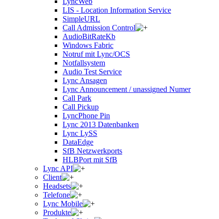
LyncWeb
LIS - Location Information Service
SimpleURL
Call Admission Control
AudioBitRateKb
Windows Fabric
Notruf mit Lync/OCS
Notfallsystem
Audio Test Service
Lync Ansagen
Lync Announcement / unassigned Numer
Call Park
Call Pickup
LyncPhone Pin
Lync 2013 Datenbanken
Lync LySS
DataEdge
SfB Netzwerkports
HLBPort mit SfB
Lync API
Client
Headsets
Telefone
Lync Mobile
Produkte