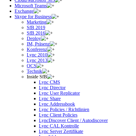
Cloud/Microsoft 365
Microsoft Teams
Exchange
Skype for Business
Marketing
SfB 2019
SfB 2016
Deploy
IM, Präsenz
Konferenz
Lync 2010
Lync 2013
OCS
Technik
Inside SfB
Lync CMS
Lync Director
Lync User Replicator
Lync Share
Lync Addressbook
Lync Policies / Richtlinien
Lync Client Policies
LyncDiscover Client / Autodiscover
Lync CAL Kontrolle
Lync Server Zertifikate