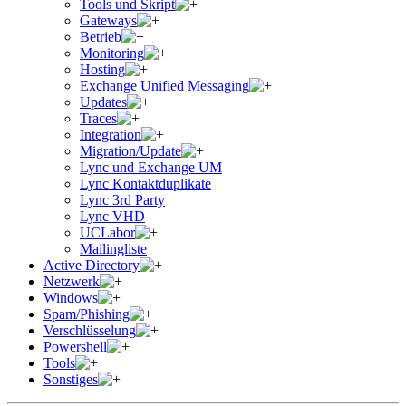
Tools und Skript
Gateways
Betrieb
Monitoring
Hosting
Exchange Unified Messaging
Updates
Traces
Integration
Migration/Update
Lync und Exchange UM
Lync Kontaktduplikate
Lync 3rd Party
Lync VHD
UCLabor
Mailingliste
Active Directory
Netzwerk
Windows
Spam/Phishing
Verschlüsselung
Powershell
Tools
Sonstiges