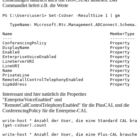
Commandlet liefert z.B. die Werte
PS C:\Users\user1> Get-CsUser -ResultSize 1 | gm

   TypeName: Microsoft.Rtc.Management.ADConnect.Schema.
Name                                        MemberType

----                                        ----------

ConferencingPolicy                          Property

DisplayName                                 Property

Enabled                                     Property

EnterpriseVoiceEnabled                      Property

LineServerURI                               Property

LineURI                                     Property

Name                                        Property

PrivateLine                                 Property

RemoteCallControlTelephonyEnabled           Property

SipAddress                                  Property
Interessant sind hier natürlich die Properties
"EnterpriseVoiceEnabled" und
"RemoteCallControlTelephonyEnabled" für die PlusCAL und die
ConferencingPolicy für die Enterprise-CAL
write-host " Anzahl der User, die eine Standard CAL bra
(get-csUser).count

write-host " Anzahl der User, die eine Plus-CAL brauche