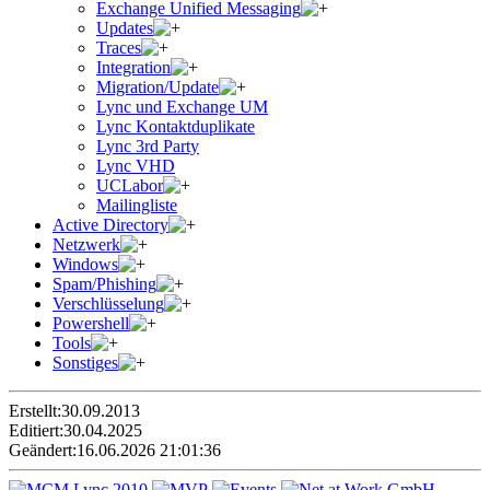
Exchange Unified Messaging
Updates
Traces
Integration
Migration/Update
Lync und Exchange UM
Lync Kontaktduplikate
Lync 3rd Party
Lync VHD
UCLabor
Mailingliste
Active Directory
Netzwerk
Windows
Spam/Phishing
Verschlüsselung
Powershell
Tools
Sonstiges
Erstellt:
30.09.2013
Editiert:
30.04.2025
Geändert:
16.06.2026 21:01:36