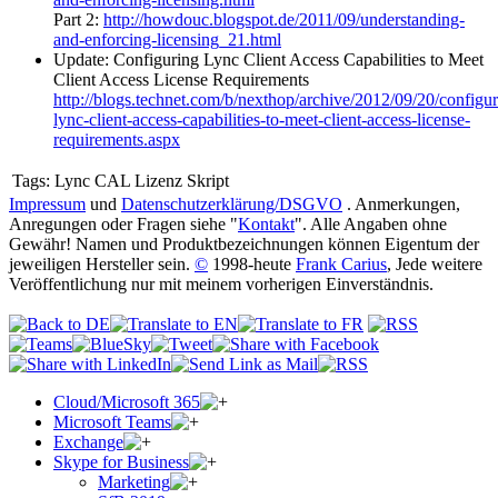
Part 2:
http://howdouc.blogspot.de/2011/09/understanding-
and-enforcing-licensing_21.html
Update: Configuring Lync Client Access Capabilities to Meet
Client Access License Requirements
http://blogs.technet.com/b/nexthop/archive/2012/09/20/configur
lync-client-access-capabilities-to-meet-client-access-license-
requirements.aspx
Tags:
Lync CAL Lizenz Skript
Impressum
und
Datenschutzerklärung/DSGVO
. Anmerkungen,
Anregungen oder Fragen siehe "
Kontakt
". Alle Angaben ohne
Gewähr! Namen und Produktbezeichnungen können Eigentum der
jeweiligen Hersteller sein.
©
1998-heute
Frank Carius
, Jede weitere
Veröffentlichung nur mit meinem vorherigen Einverständnis.
Cloud/Microsoft 365
Microsoft Teams
Exchange
Skype for Business
Marketing