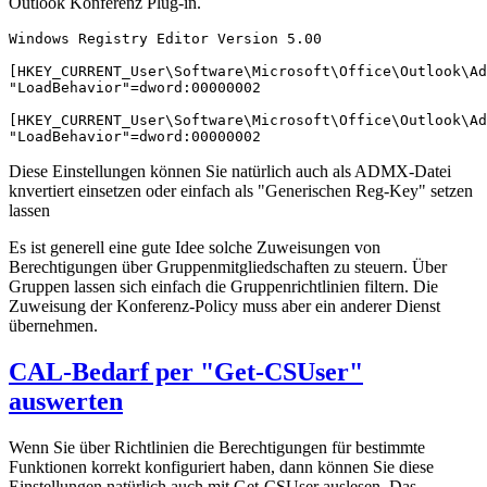
Outlook Konferenz Plug-in.
Windows Registry Editor Version 5.00

[HKEY_CURRENT_User\Software\Microsoft\Office\Outlook\Ad
"LoadBehavior"=dword:00000002

[HKEY_CURRENT_User\Software\Microsoft\Office\Outlook\Ad
"LoadBehavior"=dword:00000002
Diese Einstellungen können Sie natürlich auch als ADMX-Datei
knvertiert einsetzen oder einfach als "Generischen Reg-Key" setzen
lassen
Es ist generell eine gute Idee solche Zuweisungen von
Berechtigungen über Gruppenmitgliedschaften zu steuern. Über
Gruppen lassen sich einfach die Gruppenrichtlinien filtern. Die
Zuweisung der Konferenz-Policy muss aber ein anderer Dienst
übernehmen.
CAL-Bedarf per "Get-CSUser"
auswerten
Wenn Sie über Richtlinien die Berechtigungen für bestimmte
Funktionen korrekt konfiguriert haben, dann können Sie diese
Einstellungen natürlich auch mit Get-CSUser auslesen. Das