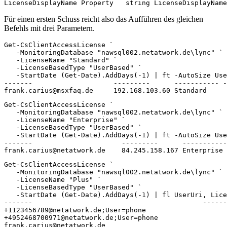
LicenseDisplayName Property   string LicenseDisplayName
Für einen ersten Schuss reicht also das Aufführen des gleichen
Befehls mit drei Parametern.
Get-CsClientAccessLicense `

   -MonitoringDatabase "nawsql002.netatwork.de\lync" `

   -LicenseName "Standard" `

   -LicenseBasedType "UserBased" `

   -StartDate (Get-Date).AddDays(-1) | ft -AutoSize Use
-------                    ---------      ----------- -
frank.carius@msxfaq.de     192.168.103.60 Standard
Get-CsClientAccessLicense `

   -MonitoringDatabase "nawsql002.netatwork.de\lync" `

   -LicenseName "Enterprise" `

   -LicenseBasedType "UserBased" `

   -StartDate (Get-Date).AddDays(-1) | ft -AutoSize Use
-------                      ---------      -----------
frank.carius@netatwork.de    84.245.158.167 Enterprise
Get-CsClientAccessLicense `

   -MonitoringDatabase "nawsql002.netatwork.de\lync" `

   -LicenseName "Plus" `

   -LicenseBasedType "UserBased" `

   -StartDate (Get-Date).AddDays(-1) | fl UserUri, Lice
-------                                          ------
+1123456789@netatwork.de;User=phone

+4952468700971@netatwork.de;User=phone

frank.carius@netatwork.de