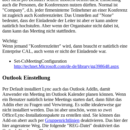
auch die Personen, die Konferenzen nutzen dürften. Normal ist
"Company", d.h. jeder firmeninterne Teilnehmer an einer Konferenz
ist zugleich auch Konferenzleiter. Das Umstellen auf "None"
bedeutet, dass der Einladende der Leiter ist aber er kann andere
natürlich hochstufen. Aber wenn der Organisator nicht dabei ist,
dann kann das Meeting nicht stattfinden.
Wichtig:
Wenn jemand "Konferenzleiter" wird, dann braucht er natürlich eine
Enterprise CAL, auch wenn er nicht der Einladende war.
Set-CsMeetingConfiguration
http://technet.Microsoft.com/de-de/library/gg398648.aspx
Outlook Einstellung
Per Default installiert Lync auch das Outlook AddIn, damit
Anwender ein Meeting im Outlook Kalender planen können. Wenn
ein Benutzer natürlich keine Meetings starten darf, dann führt das
Addin eher zu Fragen und Verwirrung. Es sollte idealerweise gar
nicht installiert werden. Das ist aber unschön, wenn so zwei
Office/Lync-Installationspakete zu erstellen sind. Sie können das
Add-on aberr auch per
Gruppenrichtlinien
deaktivieren. Das hier der
hier angeratene Weg. Die folgende "REG-Datei" deaktiviert das