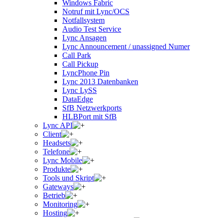
Windows Fabric
Notruf mit Lync/OCS
Notfallsystem
Audio Test Service
Lync Ansagen
Lync Announcement / unassigned Numer
Call Park
Call Pickup
LyncPhone Pin
Lync 2013 Datenbanken
Lync LySS
DataEdge
SfB Netzwerkports
HLBPort mit SfB
Lync API
Client
Headsets
Telefone
Lync Mobile
Produkte
Tools und Skript
Gateways
Betrieb
Monitoring
Hosting