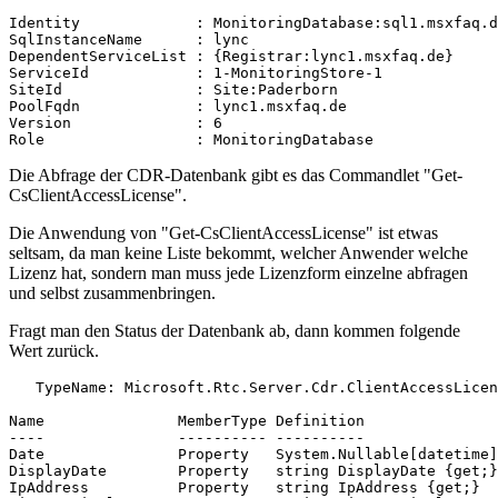
Identity             : MonitoringDatabase:sql1.msxfaq.d
SqlInstanceName      : lync

DependentServiceList : {Registrar:lync1.msxfaq.de}

ServiceId            : 1-MonitoringStore-1

SiteId               : Site:Paderborn

PoolFqdn             : lync1.msxfaq.de

Version              : 6

Role                 : MonitoringDatabase
Die Abfrage der CDR-Datenbank gibt es das Commandlet "Get-
CsClientAccessLicense".
Die Anwendung von "Get-CsClientAccessLicense" ist etwas
seltsam, da man keine Liste bekommt, welcher Anwender welche
Lizenz hat, sondern man muss jede Lizenzform einzelne abfragen
und selbst zusammenbringen.
Fragt man den Status der Datenbank ab, dann kommen folgende
Wert zurück.
   TypeName: Microsoft.Rtc.Server.Cdr.ClientAccessLicen
Name               MemberType Definition

----               ---------- ----------

Date               Property   System.Nullable[datetime]
DisplayDate        Property   string DisplayDate {get;}

IpAddress          Property   string IpAddress {get;}
