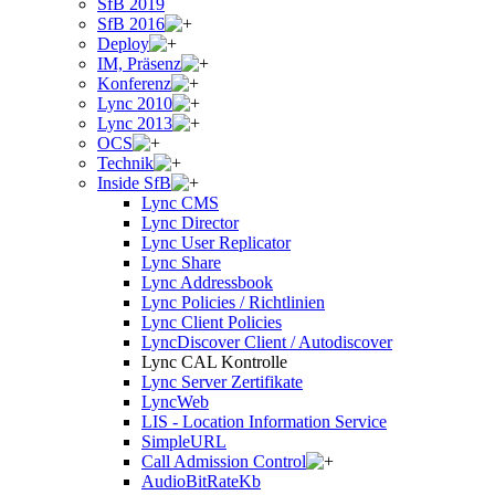
SfB 2019
SfB 2016
Deploy
IM, Präsenz
Konferenz
Lync 2010
Lync 2013
OCS
Technik
Inside SfB
Lync CMS
Lync Director
Lync User Replicator
Lync Share
Lync Addressbook
Lync Policies / Richtlinien
Lync Client Policies
LyncDiscover Client / Autodiscover
Lync CAL Kontrolle
Lync Server Zertifikate
LyncWeb
LIS - Location Information Service
SimpleURL
Call Admission Control
AudioBitRateKb