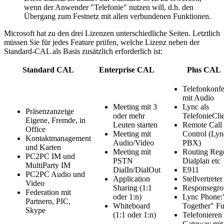
wenn der Anwender "Telefonie" nutzen will, d.h. den
Übergang zum Festnetz mit allen verbundenen Funktionen.
Microsoft hat zu den drei Lizenzen unterschiedliche Seiten. Letztlich
müssen Sie für jedes Feature prüfen, welche Lizenz neben der
Standard-CAL als Basis zusätzlich erforderlich ist:
Standard CAL
Enterprise CAL
Plus CAL
Telefonkonf
mit Audio
Meeting mit 3
Lync als
Präsenzanzeige
oder mehr
TelefonieCli
Eigene, Fremde, in
Leuten starten
Remote Call
Office
Meeting mit
Control (Lyn
Kontaktmanagement
Audio/Video
PBX)
und Karten
Meeting mit
Routing Rege
PC2PC IM und
PSTN
Dialplan etc
MultiParty IM
DialIn/DialOut
E911
PC2PC Audio und
Application
Stellvertreter
Video
Sharing (1:1
Responsegro
Federation mit
oder 1:n)
Lync Phone:
Partnern, PIC,
Whiteboard
Together" Fu
Skype
(1:1 oder 1:n)
Telefonieren
Gateway mi