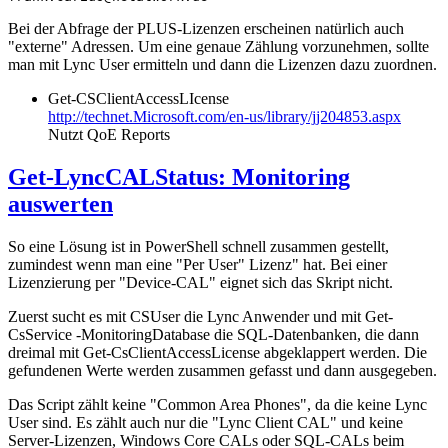
Bei der Abfrage der PLUS-Lizenzen erscheinen natürlich auch
"externe" Adressen. Um eine genaue Zählung vorzunehmen, sollte
man mit Lync User ermitteln und dann die Lizenzen dazu zuordnen.
Get-CSClientAccessLIcense
http://technet.Microsoft.com/en-us/library/jj204853.aspx
Nutzt QoE Reports
Get-LyncCALStatus: Monitoring
auswerten
So eine Lösung ist in PowerShell schnell zusammen gestellt,
zumindest wenn man eine "Per User" Lizenz" hat. Bei einer
Lizenzierung per "Device-CAL" eignet sich das Skript nicht.
Zuerst sucht es mit CSUser die Lync Anwender und mit Get-
CsService -MonitoringDatabase die SQL-Datenbanken, die dann
dreimal mit Get-CsClientAccessLicense abgeklappert werden. Die
gefundenen Werte werden zusammen gefasst und dann ausgegeben.
Das Script zählt keine "Common Area Phones", da die keine Lync
User sind. Es zählt auch nur die "Lync Client CAL" und keine
Server-Lizenzen, Windows Core CALs oder SQL-CALs beim