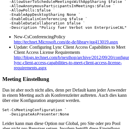
   -AllowUserToScheduleMeetingsWithAppSharing $false `

   -AllowAnonymousParticipantsInMeetings:$False `

   -AllowPolls:$false ` 

   -EnableAppDesktopSharing None `

   -EnableDialinConferencing $false `

   -EnableDataCollaboration $false `

   -Description "Policy fuer Verbot von EnterpriseCAL"
New-CsConferencingPolicy
http://technet.Microsoft.com/de-de/library/gg413019.aspx
Update: Configuring Lync Client Access Capabilities to Meet
Client Access License Requirements
http://blogs.technet.com/b/nexthop/archive/2012/09/20/configur
lync-client-access-capabilities-to-meet-client-access-license-
requirements.aspx
Meeting Einstellung
Das ist aber noch nicht alles, denn per Default kann jeder Anwender
in einem Meeting auch als Konferenzleiter auftreten. Auch dies kann
über eine Konfiguration angepasst werden.
Set-CsMeetingConfiguration `

   -DesignateAsPresenter:None
Leider kann man diese Option nur Global, pro Site oder pro Pool
aber nicht pro Benutzer setzen. Insofern betrifft diese Einstellung