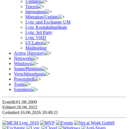
Updates
Traces
Integration
Migration/Update
Lync und Exchange UM
Lync Kontaktduplikate
Lync 3rd Party
Lync VHD
UCLabor
Mailingliste
Active Directory
Netzwerk
Windows
Spam/Phishing
Verschlüsselung
Powershell
Tools
Sonstiges
Erstellt:
01.08.2009
Editiert:
26.06.2022
Geändert:
16.06.2026 20:49:21