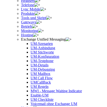
Headsets
Telefone
Lync Mobile
Produkte
Tools und Skript
Gateways
Betrieb
Monitoring
Hosting
Exchange Unified Messaging
UM-Szenarien
UM-Anbindung
UM Stichworte
UM-Konfiguration
UM-Testphone
UM-Details
UM-Debugging
UM Mailbox
UM Call Flow
UMCallBack
UM Regeln
MWI - Message Waiting Indicator
Enable-UM
UM Checkliste
Voicemail ohne Exchange UM