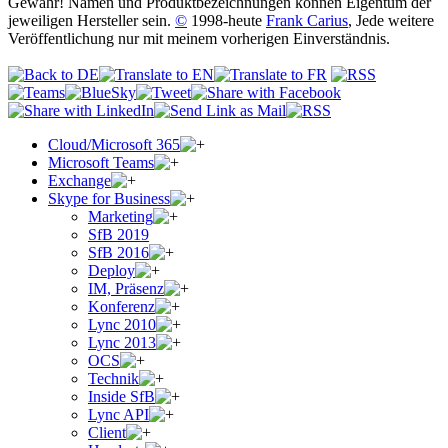
Gewähr! Namen und Produktbezeichnungen können Eigentum der
jeweiligen Hersteller sein.
©
1998-heute
Frank Carius
, Jede weitere
Veröffentlichung nur mit meinem vorherigen Einverständnis.
Cloud/Microsoft 365
Microsoft Teams
Exchange
Skype for Business
Marketing
SfB 2019
SfB 2016
Deploy
IM, Präsenz
Konferenz
Lync 2010
Lync 2013
OCS
Technik
Inside SfB
Lync API
Client