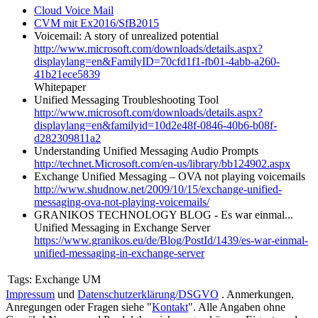
Cloud Voice Mail
CVM mit Ex2016/SfB2015
Voicemail: A story of unrealized potential
http://www.microsoft.com/downloads/details.aspx?
displaylang=en&FamilyID=70cfd1f1-fb01-4abb-a260-
41b21ece5839
Whitepaper
Unified Messaging Troubleshooting Tool
http://www.microsoft.com/downloads/details.aspx?
displaylang=en&familyid=10d2e48f-0846-40b6-b08f-
d282309811a2
Understanding Unified Messaging Audio Prompts
http://technet.Microsoft.com/en-us/library/bb124902.aspx
Exchange Unified Messaging – OVA not playing voicemails
http://www.shudnow.net/2009/10/15/exchange-unified-
messaging-ova-not-playing-voicemails/
GRANIKOS TECHNOLOGY BLOG - Es war einmal...
Unified Messaging in Exchange Server
https://www.granikos.eu/de/Blog/PostId/1439/es-war-einmal-
unified-messaging-in-exchange-server
Tags:
Exchange UM
Impressum
und
Datenschutzerklärung/DSGVO
. Anmerkungen,
Anregungen oder Fragen siehe "
Kontakt
". Alle Angaben ohne