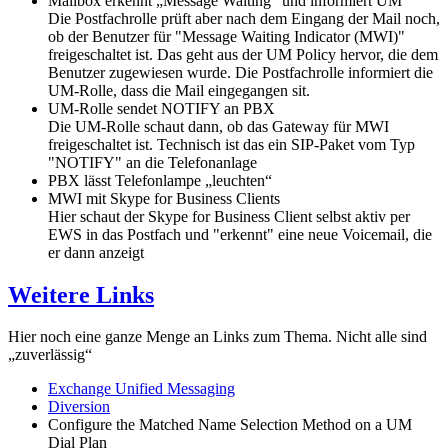
Mailbox erkennt „Message Waiting“ und informiert UM
Die Postfachrolle prüft aber nach dem Eingang der Mail noch,
ob der Benutzer für "Message Waiting Indicator (MWI)"
freigeschaltet ist. Das geht aus der UM Policy hervor, die dem
Benutzer zugewiesen wurde. Die Postfachrolle informiert die
UM-Rolle, dass die Mail eingegangen sit.
UM-Rolle sendet NOTIFY an PBX
Die UM-Rolle schaut dann, ob das Gateway für MWI
freigeschaltet ist. Technisch ist das ein SIP-Paket vom Typ
"NOTIFY" an die Telefonanlage
PBX lässt Telefonlampe „leuchten“
MWI mit Skype for Business Clients
Hier schaut der Skype for Business Client selbst aktiv per
EWS in das Postfach und "erkennt" eine neue Voicemail, die
er dann anzeigt
Weitere Links
Hier noch eine ganze Menge an Links zum Thema. Nicht alle sind
„zuverlässig“
Exchange Unified Messaging
Diversion
Configure the Matched Name Selection Method on a UM
Dial Plan