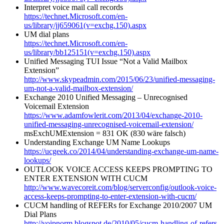
Interpret voice mail call records
https://technet.Microsoft.com/en-
us/library/jj659061(v=exchg.150).aspx
UM dial plans
https://technet.Microsoft.com/en-
us/library/bb125151(v=exchg.150).aspx
Unified Messaging TUI Issue “Not a Valid Mailbox
Extension”
http://www.skypeadmin.com/2015/06/23/unified-messaging-
um-not-a-valid-mailbox-extension/
Exchange 2010 Unified Messaging – Unrecognised
Voicemail Extension
https://www.adamfowlerit.com/2013/04/exchange-2010-
unified-messaging-unrecognised-voicemail-extension/
msExchUMExtension = 831 OK (830 wäre falsch)
Understanding Exchange UM Name Lookups
https://ucgeek.co/2014/04/understanding-exchange-um-name-
lookups/
OUTLOOK VOICE ACCESS KEEPS PROMPTING TO
ENTER EXTENSION WITH CUCM
http://www.wavecoreit.com/blog/serverconfig/outlook-voice-
access-keeps-prompting-to-enter-extension-with-cucm/
CUCM handling of REFERs for Exchange 2010/2007 UM
Dial Plans
http://voipnorm.blogspot.de/2010/05/cucm-handling-of-refers-