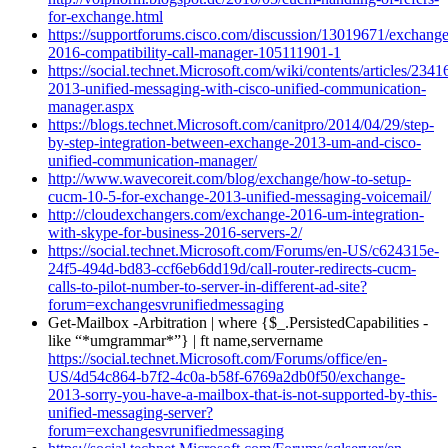
for-exchange.html
https://supportforums.cisco.com/discussion/13019671/exchange
2016-compatibility-call-manager-105111901-1
https://social.technet.Microsoft.com/wiki/contents/articles/234
2013-unified-messaging-with-cisco-unified-communication-
manager.aspx
https://blogs.technet.Microsoft.com/canitpro/2014/04/29/step-
by-step-integration-between-exchange-2013-um-and-cisco-
unified-communication-manager/
http://www.wavecoreit.com/blog/exchange/how-to-setup-
cucm-10-5-for-exchange-2013-unified-messaging-voicemail/
http://cloudexchangers.com/exchange-2016-um-integration-
with-skype-for-business-2016-servers-2/
https://social.technet.Microsoft.com/Forums/en-US/c624315e-
24f5-494d-bd83-ccf6eb6dd19d/call-router-redirects-cucm-
calls-to-pilot-number-to-server-in-different-ad-site?
forum=exchangesvrunifiedmessaging
Get-Mailbox -Arbitration | where {$_.PersistedCapabilities -
like “*umgrammar*”} | ft name,servername
https://social.technet.Microsoft.com/Forums/office/en-
US/4d54c864-b7f2-4c0a-b58f-6769a2db0f50/exchange-
2013-sorry-you-have-a-mailbox-that-is-not-supported-by-this-
unified-messaging-server?
forum=exchangesvrunifiedmessaging