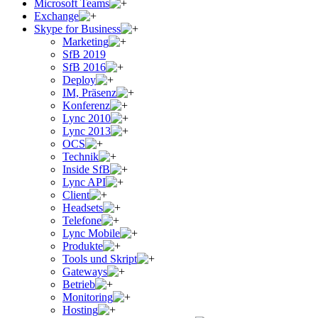
Microsoft Teams
Exchange
Skype for Business
Marketing
SfB 2019
SfB 2016
Deploy
IM, Präsenz
Konferenz
Lync 2010
Lync 2013
OCS
Technik
Inside SfB
Lync API
Client
Headsets
Telefone
Lync Mobile
Produkte
Tools und Skript
Gateways
Betrieb
Monitoring
Hosting