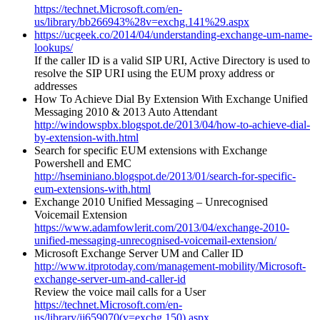
https://technet.Microsoft.com/en-
us/library/bb266943%28v=exchg.141%29.aspx
https://ucgeek.co/2014/04/understanding-exchange-um-name-
lookups/
If the caller ID is a valid SIP URI, Active Directory is used to
resolve the SIP URI using the EUM proxy address or
addresses
How To Achieve Dial By Extension With Exchange Unified
Messaging 2010 & 2013 Auto Attendant
http://windowspbx.blogspot.de/2013/04/how-to-achieve-dial-
by-extension-with.html
Search for specific EUM extensions with Exchange
Powershell and EMC
http://hseminiano.blogspot.de/2013/01/search-for-specific-
eum-extensions-with.html
Exchange 2010 Unified Messaging – Unrecognised
Voicemail Extension
https://www.adamfowlerit.com/2013/04/exchange-2010-
unified-messaging-unrecognised-voicemail-extension/
Microsoft Exchange Server UM and Caller ID
http://www.itprotoday.com/management-mobility/Microsoft-
exchange-server-um-and-caller-id
Review the voice mail calls for a User
https://technet.Microsoft.com/en-
us/library/jj659070(v=exchg.150).aspx