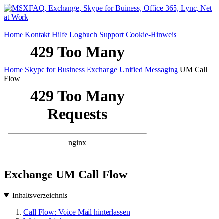
Home
Kontakt
Hilfe
Logbuch
Support
Cookie-Hinweis
Home
Skype for Business
Exchange Unified Messaging
UM Call
Flow
Exchange UM Call Flow
Inhaltsverzeichnis
Call Flow: Voice Mail hinterlassen