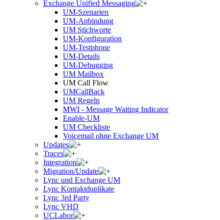
Exchange Unified Messaging
UM-Szenarien
UM-Anbindung
UM Stichworte
UM-Konfiguration
UM-Testphone
UM-Details
UM-Debugging
UM Mailbox
UM Call Flow
UMCallBack
UM Regeln
MWI - Message Waiting Indicator
Enable-UM
UM Checkliste
Voicemail ohne Exchange UM
Updates
Traces
Integration
Migration/Update
Lync und Exchange UM
Lync Kontaktduplikate
Lync 3rd Party
Lync VHD
UCLabor