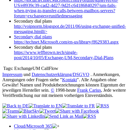
https://social.technet.Microsoft.com/Forums/sqlserver/en-
US/e8939c39-cad2-4d27-9d2f-c64186840297/um-fails-
when-trying-to-transfer-calls-between-mailbox-servers?
forum=exchangesvrunifiedmessaging
Secondary dial plans
http://voipnorm.blogspot.de/2011/06/using-exchange-unified-
messaging.htmlli>
Secondary dial plans
https://technet.Microsoft.com/en-us/library/ff629383.aspx
Secondary dial plans
https://www.jeffbrown.tech/single-
post/2014/10/05/Exchange-UM-Secondary-Dial-Plans
Tags:
ExchangeUM CallFlow
Impressum
und
Datenschutzerklärung/DSGVO
. Anmerkungen,
Anregungen oder Fragen siehe "
Kontakt
". Alle Angaben ohne
Gewähr! Namen und Produktbezeichnungen können Eigentum der
jeweiligen Hersteller sein.
©
1998-heute
Frank Carius
, Jede weitere
Veröffentlichung nur mit meinem vorherigen Einverständnis.
Cloud/Microsoft 365