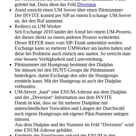
geleitet hat. Dazu dient das Feld
Diversion
Anruf erreicht einen UM Server über einen Pilotnummer
Der INVITE kommt per SIP an einem Exchange UM-Server
an, der den Ruf annimmt.
Redirect zu UM Worker
Seit Exchange 2010 landet der Anruf bei einem UM-Prozess,
der diesen direkt zu einem anderen Prozess weiterleitet.
Dieser REFER muss vom SIP-Trunk unterstützt werden.
Exchange kann so mehrere UMWorker am laufen halten und
diese bei Probleme auch einfach neu starten. So erreicht man
eine bessere Verfügbarkeit und Lastverteilung.
Pilotnummer mit Huntgroup bestimmt den Dialplan
Sie müssen bei den HUNT-Groups die Pilotnummer
hinterlegen, damit Exchange den oder die Huntgroups
ermitteln kann. Mit der Huntgroup ist auch der Dialplan
verbunden.
UM-Server „baut“ eine ENUM-Adresse aus dem Dialplan
und der „Diversion“-Information aus dem INVITE
Damit ist klar, dass sie für mehrere Dialpläne mit
unterschiedlichen Vorwahlen und Längen der Durchwahl
auch eigene Huntgroups mit eigener Pilot-Nummer anlegen
müssen.
Aus dem Dialplan und der Nummer im Feld "Diversion" wird
eine ENUM-Adresse gebildet.
Ermitteln des Empfängers anhand der ENUM in den