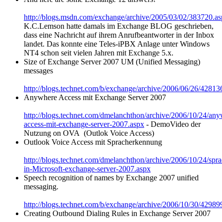
http://blogs.msdn.com/exchange/archive/2005/03/02/383720.a
K.C.Lemson hatte damals im Exchange BLOG geschrieben,
dass eine Nachricht auf ihrem Anrufbeantworter in der Inbox
landet. Das konnte eine Teles-iPBX Anlage unter Windows
NT4 schon seit vielen Jahren mit Exchange 5.x.
Size of Exchange Server 2007 UM (Unified Messaging)
messages
http://blogs.technet.com/b/exchange/archive/2006/06/26/42813
Anywhere Access mit Exchange Server 2007
http://blogs.technet.com/dmelanchthon/archive/2006/10/24/any
access-mit-exchange-server-2007.aspx
- DemoVideo der
Nutzung on OVA (Outlok Voice Access)
Outlook Voice Access mit Spracherkennung
http://blogs.technet.com/dmelanchthon/archive/2006/10/24/spr
in-Microsoft-exchange-server-2007.aspx
Speech recognition of names by Exchange 2007 unified
messaging.
http://blogs.technet.com/b/exchange/archive/2006/10/30/42989
Creating Outbound Dialing Rules in Exchange Server 2007