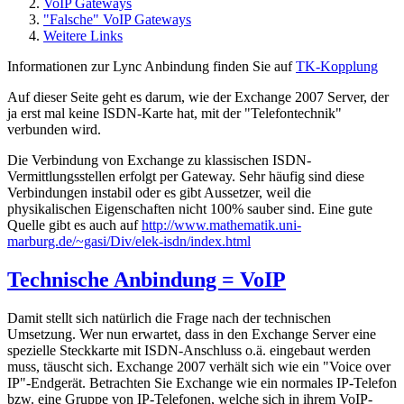
VoIP Gateways
"Falsche" VoIP Gateways
Weitere Links
Informationen zur Lync Anbindung finden Sie auf
TK-Kopplung
Auf dieser Seite geht es darum, wie der Exchange 2007 Server, der
ja erst mal keine ISDN-Karte hat, mit der "Telefontechnik"
verbunden wird.
Die Verbindung von Exchange zu klassischen ISDN-
Vermittlungsstellen erfolgt per Gateway. Sehr häufig sind diese
Verbindungen instabil oder es gibt Aussetzer, weil die
physikalischen Eigenschaften nicht 100% sauber sind. Eine gute
Quelle gibt es auch auf
http://www.mathematik.uni-
marburg.de/~gasi/Div/elek-isdn/index.html
Technische Anbindung = VoIP
Damit stellt sich natürlich die Frage nach der technischen
Umsetzung. Wer nun erwartet, dass in den Exchange Server eine
spezielle Steckkarte mit ISDN-Anschluss o.ä. eingebaut werden
muss, täuscht sich. Exchange 2007 verhält sich wie ein "Voice over
IP"-Endgerät. Betrachten Sie Exchange wie ein normales IP-Telefon
bzw. eine Gruppe von IP-Telefonen, welche sich in ihrem VoIP-