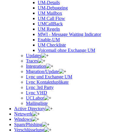
UM-Details
UM-Debugging
UM Mailbox
UM Call Flow
UMCallBack
UM Regeln
MWI - Message Waiting Indicator
Enable-UM
UM Checkliste
Voicemail ohne Exchange UM
Updates
Traces
Integration
Migration/Update
Lync und Exchange UM
Lync Kontaktduplikate
Lync 3rd Party
Lync VHD
UCLabor
Mailingliste
Active Directory
Netzwerk
Windows
Spam/Phishing
Verschlüsselung