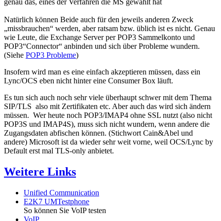
genau das, eines der Verfahren die MS gewählt hat
Natürlich können Beide auch für den jeweils anderen Zweck
„missbrauchen“ werden, aber ratsam bzw. üblich ist es nicht. Genau
wie Leute, die Exchange Server per POP3 Sammelkonto und
POP3“Connector“ anbinden und sich über Probleme wundern.
(Siehe
POP3 Probleme
)
Insofern wird man es eine einfach akzeptieren müssen, dass ein
Lync/OCS eben nicht hinter eine Consumer Box läuft.
Es tun sich auch noch sehr viele überhaupt schwer mit dem Thema
SIP/TLS also mit Zertifikaten etc. Aber auch das wird sich ändern
müssen. Wer heute noch POP3/IMAP4 ohne SSL nutzt (also nicht
POP3S und IMAP4S), muss sich nicht wundern, wenn andere die
Zugangsdaten abfischen können. (Stichwort Cain&Abel und
andere) Microsoft ist da wieder sehr weit vorne, weil OCS/Lync by
Default erst mal TLS-only anbietet.
Weitere Links
Unified Communication
E2K7 UMTestphone
So können Sie VoIP testen
VoIP