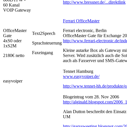
http://www.bressner.de/...direktlink
60 Kanal
VOIP Gateway
Ferrari OfficeMaster
OfficeMaster
Ferrari electronic, Berlin
Text2Speech
Gate
OfficeMaster Gate für Exchange 20
4xS0 oder
http://www.ferrari-electronic.de/i
Sprachsteuerung
1xS2M
Kleine autarke Box als Gateway m
Faxeingang
2180€ netto
Server. Wird zusätzlich auch die So
auch als Faxserver und SMS-Gatewa
Tennet Hamburg
www.easyvoiper.de/
easyvoiper
http://www.tennet-hh.de/produkte/e
Blogeintrag vom 28. Nov 2006
http://alginald.blogspot.com/2006_
Alan Dutton beschreibt den Einsat
UM
http://garysweeting.blogspot.com/2