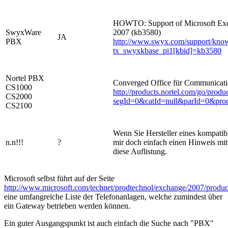
HOWTO: Support of Microsoft Exc
SwyxWare
2007 (kb3580)
JA
PBX
http://www.swyx.com/support/knowle
tx_swyxkbase_pi1[kbid]=kb3580
Nortel PBX
Converged Office für Communicati
CS1000
http://products.nortel.com/go/produ
CS2000
segId=0&catId=null&parId=0&pro
CS2100
Wenn Sie Hersteller eines kompati
n.n!!!
?
mir doch einfach einen Hinweis mit 
diese Auflistung.
Microsoft selbst führt auf der Seite
http://www.microsoft.com/technet/prodtechnol/exchange/2007/produc
eine umfangreiche Liste der Telefonanlagen, welche zumindest über
ein Gateway betrieben werden können.
Ein guter Ausgangspunkt ist auch einfach die Suche nach "PBX"