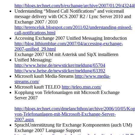
http://blogs.technet.com/b/exchange/archive/2007/01/29/43244
Understanding “Missed Call Notifications” and voicemail
message delivery with OCS 2007 R2 / Lync Server 2010 and
Exchange 2007 / 2010
http://terenceluk.blogspot.com/2011/02/understanding-missed-
call-notifications.html
Accessing Exchange 2007 Unified Messaging Introduction
http://blog.lithiumblue.com/2007/04/accessing-exchange-
2007-unified_29.html
Exchange 2007 UM mit Asterisk und SipX installieren
Unified Messaging:
http://www.heise.de/newsticker/meldung/65704
http://www.heise.de/newsticker/meldung/63392
Microsoft kauft Media-Streams
http://www.media-
streams.com/
Microsoft kauft TELEO
http://teleo.msn.com/
Kopplung von Telefonanlagen mit Microsoft Exchange
Server 2007
http://blogs.technet.com/dmelanchthon/archive/2006/10/05/Ko
von-Telefonanlagen-mit-Microsoft-Exchange-Server-
2007.aspx
SprachUnterstützung für Exchange Komponenten (auch UM)
Exchange 2007 Language Support