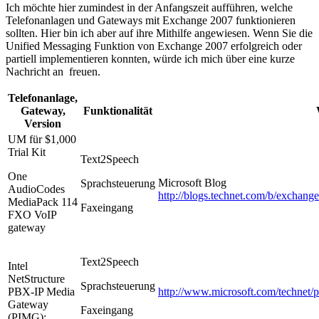
Ich möchte hier zumindest in der Anfangszeit aufführen, welche
Telefonanlagen und Gateways mit Exchange 2007 funktionieren
sollten. Hier bin ich aber auf ihre Mithilfe angewiesen. Wenn Sie die
Unified Messaging Funktion von Exchange 2007 erfolgreich oder
partiell implementieren konnten, würde ich mich über eine kurze
Nachricht an
freuen.
Telefonanlage,
Gateway,
Funktionalität
Version
UM für $1,000
Trial Kit
Text2Speech
One
Microsoft Blog
Sprachsteuerung
AudioCodes
http://blogs.technet.com/b/exchang
MediaPack 114
Faxeingang
FXO VoIP
gateway
Text2Speech
Intel
NetStructure
Sprachsteuerung
PBX-IP Media
http://www.microsoft.com/technet/
Gateway
Faxeingang
(PIMG):