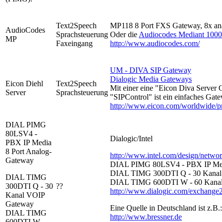
Text2Speech
MP118 8 Port FXS Gateway, 8x ana
AudioCodes
Sprachsteuerung
Oder die
Audiocodes Mediant 1000
MP
Faxeingang
http://www.audiocodes.com/
UM - DIVA SIP Gateway
Dialogic Media Gateways
Eicon Diehl
Text2Speech
Mit einer eine "Eicon Diva Server 
Server
Sprachsteuerung
"SIPControl" ist ein einfaches Gat
http://www.eicon.com/worldwide/
DIAL PIMG
80LSV4 -
Dialogic/Intel
PBX IP Media
8 Port Analog-
http://www.intel.com/design/netwo
Gateway
DIAL PIMG 80LSV4 - PBX IP Med
DIAL TIMG 300DTI Q -
30 Kana
DIAL TIMG
DIAL TIMG 600DTI W -
60 Kana
300DTI Q -
30
??
http://www.dialogic.com/exchange
Kanal VOIP
Gateway
Eine Quelle in Deutschland ist z.B.:
DIAL TIMG
http://www.bressner.de
600DTI W -