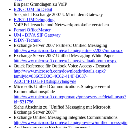
Ein paar Grundlagen zu VoIP
E2K7: UM im Detail
So spricht Exchange 2007 UM mit dem Gateway
E2K7: UMDebugging
VoIP Fehlersuche und Netzwerkprotokolle verstehen
Ferrari OfficeMaster
UM - DIVA SIP Gateway
ISDN-Technik
Exchange Server 2007 Partners: Unified Messaging
http://www.microsoft.com/exchange/partners/2007/um.mspx
Exchange Server 2007 Unified Messaging White Paper
http://www.microsoft.com/exchange/evaluation/um.mspx
Quick Reference für Outlook Voice Access - Deutsch
http://www.microsoft.com/downloads/details.aspx?
familyid=836C5D3C-4C62-414F-B637-
AEC14F1D13F1&displaylang=de
Microsofts Unified Communications-Strategie vereint
Kommunikationspfade
http://www.microsoft.com/germany/presseservice/detail.mspx?
id=531756
Siehe Abschnitt zu "Unified Messaging mit Microsoft
Exchange Server 2007"
Exchange Unified Messaging Integrates Communications
http://www.microsoft.com/exchange/preview/unified_messagi
And here are some Exchange 12 answers!