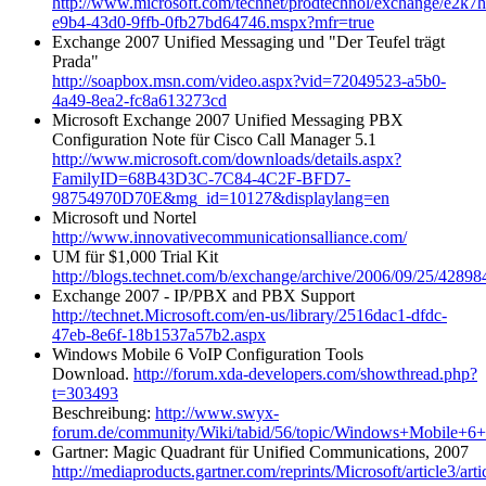
http://www.microsoft.com/technet/prodtechnol/exchange/e2k7h
e9b4-43d0-9ffb-0fb27bd64746.mspx?mfr=true
Exchange 2007 Unified Messaging und "Der Teufel trägt
Prada"
http://soapbox.msn.com/video.aspx?vid=72049523-a5b0-
4a49-8ea2-fc8a613273cd
Microsoft Exchange 2007 Unified Messaging PBX
Configuration Note für Cisco Call Manager 5.1
http://www.microsoft.com/downloads/details.aspx?
FamilyID=68B43D3C-7C84-4C2F-BFD7-
98754970D70E&mg_id=10127&displaylang=en
Microsoft und Nortel
http://www.innovativecommunicationsalliance.com/
UM für $1,000 Trial Kit
http://blogs.technet.com/b/exchange/archive/2006/09/25/42898
Exchange 2007 - IP/PBX and PBX Support
http://technet.Microsoft.com/en-us/library/2516dac1-dfdc-
47eb-8e6f-18b1537a57b2.aspx
Windows Mobile 6 VoIP Configuration Tools
Download.
http://forum.xda-developers.com/showthread.php?
t=303493
Beschreibung:
http://www.swyx-
forum.de/community/Wiki/tabid/56/topic/Windows+Mobile+6+
Gartner: Magic Quadrant für Unified Communications, 2007
http://mediaproducts.gartner.com/reprints/Microsoft/article3/arti