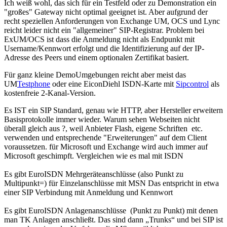
Ich weiß wohl, das sich für ein Testfeld oder zu Demonstration ein
"großes" Gateway nicht optimal geeignet ist. Aber aufgrund der
recht speziellen Anforderungen von Exchange UM, OCS und Lync
reicht leider nicht ein "allgemeiner" SIP-Registrar. Problem bei
ExUM/OCS ist dass die Anmeldung nicht als Endpunkt mit
Username/Kennwort erfolgt und die Identifizierung auf der IP-
Adresse des Peers und einem optionalen Zertifikat basiert.
Für ganz kleine DemoUmgebungen reicht aber meist das
UM
Testphone
oder eine EiconDiehl ISDN-Karte mit
Sipcontrol
als
kostenfreie 2-Kanal-Version.
Es IST ein SIP Standard, genau wie HTTP, aber Hersteller erweitern
Basisprotokolle immer wieder. Warum sehen Webseiten nicht
überall gleich aus ?, weil Anbieter Flash, eigene Schriften etc.
verwenden und entsprechende "Erweiterungen" auf dem Client
voraussetzen. für Microsoft und Exchange wird auch immer auf
Microsoft geschimpft. Vergleichen wie es mal mit ISDN
Es gibt EuroISDN Mehrgeräteanschlüsse (also Punkt zu
Multipunkt=) für Einzelanschlüsse mit MSN Das entspricht in etwa
einer SIP Verbindung mit Anmeldung und Kennwort
Es gibt EuroISDN Anlagenanschlüsse (Punkt zu Punkt) mit denen
man TK Anlagen anschließt. Das sind dann „Trunks“ und bei SIP ist