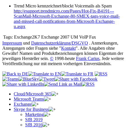
Trend Micro kennzeichnet/blockt Voicemails als Spam
http://esupport.trendmicro.com/Pages/Hot-Fix-B4191---
ScanMail-Microsoft-Exchange-80-SMEX-tags-voice-mail-
and-missed-call-notifications-from-Microsoft-Exchange-
u.aspx
Tags:
Exchange2K7 Exchange 2007 UM VoIP Fax
Impressum
und
Datenschutzerklärung/DSGVO
. Anmerkungen,
Anregungen oder Fragen siehe "
Kontakt
". Alle Angaben ohne
Gewähr! Namen und Produktbezeichnungen können Eigentum der
jeweiligen Hersteller sein.
©
1998-heute
Frank Carius
, Jede weitere
Veröffentlichung nur mit meinem vorherigen Einverständnis.
Cloud/Microsoft 365
Microsoft Teams
Exchange
Skype for Business
Marketing
SfB 2019
SfB 2016