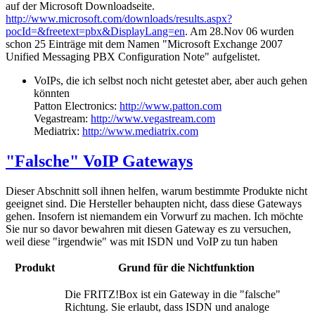
auf der Microsoft Downloadseite.
http://www.microsoft.com/downloads/results.aspx?
pocId=&freetext=pbx&DisplayLang=en
. Am 28.Nov 06 wurden
schon 25 Einträge mit dem Namen "Microsoft Exchange 2007
Unified Messaging PBX Configuration Note" aufgelistet.
VoIPs, die ich selbst noch nicht getestet aber, aber auch gehen
könnten
Patton Electronics:
http://www.patton.com
Vegastream:
http://www.vegastream.com
Mediatrix:
http://www.mediatrix.com
"Falsche" VoIP Gateways
Dieser Abschnitt soll ihnen helfen, warum bestimmte Produkte nicht
geeignet sind. Die Hersteller behaupten nicht, dass diese Gateways
gehen. Insofern ist niemandem ein Vorwurf zu machen. Ich möchte
Sie nur so davor bewahren mit diesen Gateway es zu versuchen,
weil diese "irgendwie" was mit ISDN und VoIP zu tun haben
Produkt
Grund für die Nichtfunktion
Die FRITZ!Box ist ein Gateway in die "falsche"
Richtung. Sie erlaubt, dass ISDN und analoge