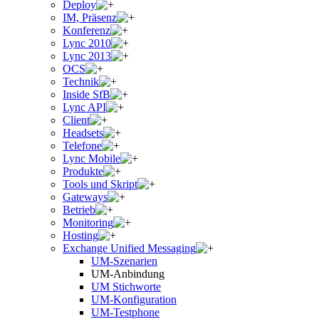
Deploy
IM, Präsenz
Konferenz
Lync 2010
Lync 2013
OCS
Technik
Inside SfB
Lync API
Client
Headsets
Telefone
Lync Mobile
Produkte
Tools und Skript
Gateways
Betrieb
Monitoring
Hosting
Exchange Unified Messaging
UM-Szenarien
UM-Anbindung
UM Stichworte
UM-Konfiguration
UM-Testphone