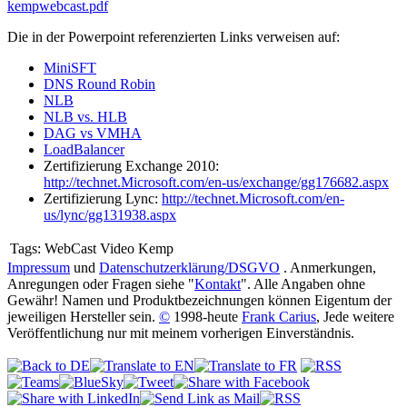
kempwebcast.pdf
Die in der Powerpoint referenzierten Links verweisen auf:
MiniSFT
DNS Round Robin
NLB
NLB vs. HLB
DAG vs VMHA
LoadBalancer
Zertifizierung Exchange 2010:
http://technet.Microsoft.com/en-us/exchange/gg176682.aspx
Zertifizierung Lync:
http://technet.Microsoft.com/en-
us/lync/gg131938.aspx
Tags:
WebCast Video Kemp
Impressum
und
Datenschutzerklärung/DSGVO
. Anmerkungen,
Anregungen oder Fragen siehe "
Kontakt
". Alle Angaben ohne
Gewähr! Namen und Produktbezeichnungen können Eigentum der
jeweiligen Hersteller sein.
©
1998-heute
Frank Carius
, Jede weitere
Veröffentlichung nur mit meinem vorherigen Einverständnis.