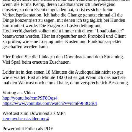
wenn die Firma Kemp, deren Loadbalancer ich überwiegend
einsetze, zu dem Event eingeladen hat, so ist es sicher keine
Verkaufspräsentation. Ich habe die Change genutzt einmal all die
Dinge konzentriert zu sagen, mit denen ich tag täglich bei Kunden
konfrontiert werde. Die Fragen zu Lastverteilung und
Hochverfügbarkeit sollten nicht immer mit einem "Loadbalancer"
beantwortet werden. Hier ist abgestufter nach Protokoll und Client
zu prüfen, wie eine Lösung unter Kosten und Funktionsaspekten
geschaffen werden kann.
Hier finden Sie die Links zu den Downloads und dem Streaming.
Viel Spaß beim erneuten Zuschauen.
Leider ist in den ersten 18 Minuten die Audioqualität nicht so gut
wie erwartet. Erst ab Minute 18:00 ist es gut.Wenn ich das nächste
mal den Webcast noch einmal halte, dann verspreche ich Besserung.
Vortrag als Video
http://youtu.be/rcmP9F8Oqs4
https://www.youtube.com/watch?v=rcmP9F8Oqs4
WebCast zum Download als MP4
kempwebcast-video.mp4
Powerpoint Folien als PDF