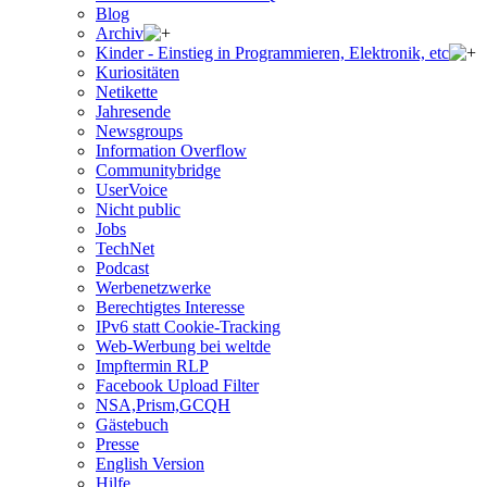
Blog
Archiv
Kinder - Einstieg in Programmieren, Elektronik, etc
Kuriositäten
Netikette
Jahresende
Newsgroups
Information Overflow
Communitybridge
UserVoice
Nicht public
Jobs
TechNet
Podcast
Werbenetzwerke
Berechtigtes Interesse
IPv6 statt Cookie-Tracking
Web-Werbung bei weltde
Impftermin RLP
Facebook Upload Filter
NSA,Prism,GCQH
Gästebuch
Presse
English Version
Hilfe