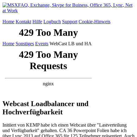
Home
Kontakt
Hilfe
Logbuch
Support
Cookie-Hinweis
Home
Sonstiges
Events
WebCast LB und HA
Webcast Loadbalancer und
Hochverfügbarkeit
Initiiert von KEMP habe ich einen Webcast über "Lastverteilung
und Verfügbarkeit" gehalten. CA 36 Powerpoint Folien habe ich
über Lync 2013 auf Office 365 für 125 Teilnehmer präsentiert. Auch