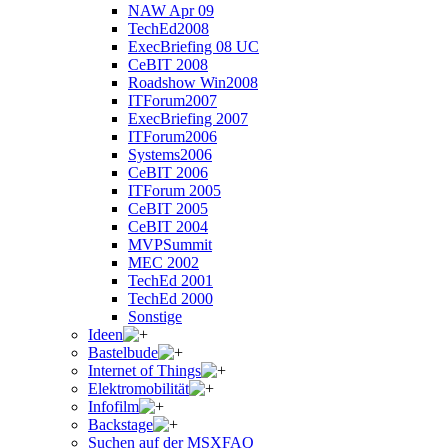
NAW Apr 09
TechEd2008
ExecBriefing 08 UC
CeBIT 2008
Roadshow Win2008
ITForum2007
ExecBriefing 2007
ITForum2006
Systems2006
CeBIT 2006
ITForum 2005
CeBIT 2005
CeBIT 2004
MVPSummit
MEC 2002
TechEd 2001
TechEd 2000
Sonstige
Ideen
Bastelbude
Internet of Things
Elektromobilität
Infofilm
Backstage
Suchen auf der MSXFAQ