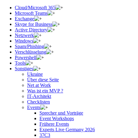
Cloud/Microsoft 365
Microsoft Teams
Exchange
Skype for Business
Active Directory
Netzwerk
Windows
Spam/Phishing
Verschlüsselung
Powershell
Tools
Sonstiges
Ukraine
Über diese Seite
Net at Work
Was ist ein MVP ?
IT-Architekt
Checklisten
Events
Sprecher und Vorträge
Event Workshops
Frühere Events
Experts Live Germany 2026
37C3