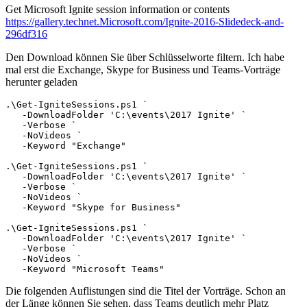
Get Microsoft Ignite session information or contents
https://gallery.technet.Microsoft.com/Ignite-2016-Slidedeck-and-
296df316
Den Download können Sie über Schlüsselworte filtern. Ich habe
mal erst die Exchange, Skype for Business und Teams-Vorträge
herunter geladen
.\Get-IgniteSessions.ps1 `

   -DownloadFolder 'C:\events\2017 Ignite' `

   -Verbose `

   -NoVideos `

   -Keyword "Exchange"

.\Get-IgniteSessions.ps1 `

   -DownloadFolder 'C:\events\2017 Ignite' `

   -Verbose `

   -NoVideos `

   -Keyword "Skype for Business"

.\Get-IgniteSessions.ps1 `

   -DownloadFolder 'C:\events\2017 Ignite' `

   -Verbose `

   -NoVideos `

   -Keyword "Microsoft Teams"
Die folgenden Auflistungen sind die Titel der Vorträge. Schon an
der Länge können Sie sehen, dass Teams deutlich mehr Platz