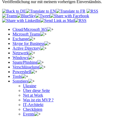
Veröffentlichung nur mit meinem vorherigen Einverständnis.
Cloud/Microsoft 365
Microsoft Teams
Exchange
Skype for Business
Active Directory
Netzwerk
Windows
Spam/Phishing
Verschlüsselung
Powershell
Tools
Sonstiges
Ukraine
Über diese Seite
Net at Work
Was ist ein MVP ?
IT-Architekt
Checklisten
Events