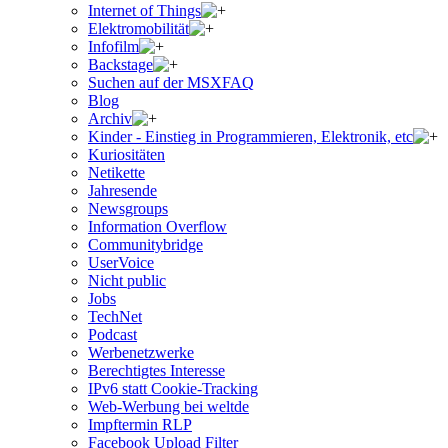
Internet of Things
Elektromobilität
Infofilm
Backstage
Suchen auf der MSXFAQ
Blog
Archiv
Kinder - Einstieg in Programmieren, Elektronik, etc
Kuriositäten
Netikette
Jahresende
Newsgroups
Information Overflow
Communitybridge
UserVoice
Nicht public
Jobs
TechNet
Podcast
Werbenetzwerke
Berechtigtes Interesse
IPv6 statt Cookie-Tracking
Web-Werbung bei weltde
Impftermin RLP
Facebook Upload Filter