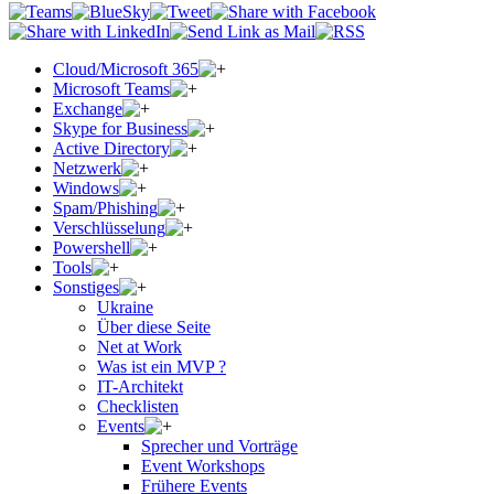
Cloud/Microsoft 365
Microsoft Teams
Exchange
Skype for Business
Active Directory
Netzwerk
Windows
Spam/Phishing
Verschlüsselung
Powershell
Tools
Sonstiges
Ukraine
Über diese Seite
Net at Work
Was ist ein MVP ?
IT-Architekt
Checklisten
Events
Sprecher und Vorträge
Event Workshops
Frühere Events