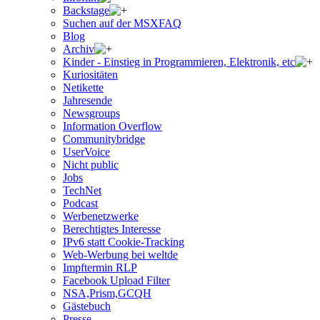
Backstage
Suchen auf der MSXFAQ
Blog
Archiv
Kinder - Einstieg in Programmieren, Elektronik, etc
Kuriositäten
Netikette
Jahresende
Newsgroups
Information Overflow
Communitybridge
UserVoice
Nicht public
Jobs
TechNet
Podcast
Werbenetzwerke
Berechtigtes Interesse
IPv6 statt Cookie-Tracking
Web-Werbung bei weltde
Impftermin RLP
Facebook Upload Filter
NSA,Prism,GCQH
Gästebuch
Presse