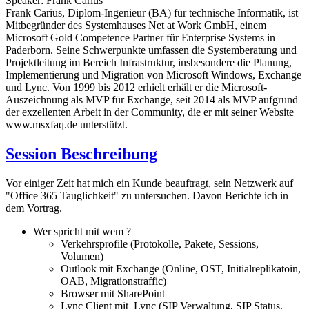
Speaker: Frank Carius
Frank Carius, Diplom-Ingenieur (BA) für technische Informatik, ist
Mitbegründer des Systemhauses Net at Work GmbH, einem
Microsoft Gold Competence Partner für Enterprise Systems in
Paderborn. Seine Schwerpunkte umfassen die Systemberatung und
Projektleitung im Bereich Infrastruktur, insbesondere die Planung,
Implementierung und Migration von Microsoft Windows, Exchange
und Lync. Von 1999 bis 2012 erhielt erhält er die Microsoft-
Auszeichnung als MVP für Exchange, seit 2014 als MVP aufgrund
der exzellenten Arbeit in der Community, die er mit seiner Website
www.msxfaq.de unterstützt.
Session Beschreibung
Vor einiger Zeit hat mich ein Kunde beauftragt, sein Netzwerk auf
"Office 365 Tauglichkeit" zu untersuchen. Davon Berichte ich in
dem Vortrag.
Wer spricht mit wem ?
Verkehrsprofile (Protokolle, Pakete, Sessions,
Volumen)
Outlook mit Exchange (Online, OST, Initialreplikatoin,
OAB, Migrationstraffic)
Browser mit SharePoint
Lync Client mit Lync (SIP Verwaltung, SIP Status,