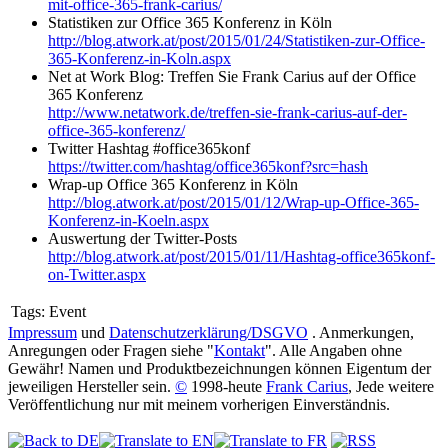
mit-office-365-frank-carius/
Statistiken zur Office 365 Konferenz in Köln
http://blog.atwork.at/post/2015/01/24/Statistiken-zur-Office-
365-Konferenz-in-Koln.aspx
Net at Work Blog: Treffen Sie Frank Carius auf der Office
365 Konferenz
http://www.netatwork.de/treffen-sie-frank-carius-auf-der-
office-365-konferenz/
Twitter Hashtag #office365konf
https://twitter.com/hashtag/office365konf?src=hash
Wrap-up Office 365 Konferenz in Köln
http://blog.atwork.at/post/2015/01/12/Wrap-up-Office-365-
Konferenz-in-Koeln.aspx
Auswertung der Twitter-Posts
http://blog.atwork.at/post/2015/01/11/Hashtag-office365konf-
on-Twitter.aspx
Tags:
Event
Impressum
und
Datenschutzerklärung/DSGVO
. Anmerkungen,
Anregungen oder Fragen siehe "
Kontakt
". Alle Angaben ohne
Gewähr! Namen und Produktbezeichnungen können Eigentum der
jeweiligen Hersteller sein.
©
1998-heute
Frank Carius
, Jede weitere
Veröffentlichung nur mit meinem vorherigen Einverständnis.