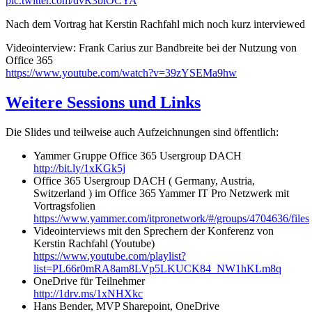
pic.twitter.com/dvR3blOCYA
Nach dem Vortrag hat Kerstin Rachfahl mich noch kurz interviewed
Videointerview: Frank Carius zur Bandbreite bei der Nutzung von
Office 365
https://www.youtube.com/watch?v=39zYSEMa9hw
Weitere Sessions und Links
Die Slides und teilweise auch Aufzeichnungen sind öffentlich:
Yammer Gruppe Office 365 Usergroup DACH
http://bit.ly/1xKGk5j
Office 365 Usergroup DACH ( Germany, Austria,
Switzerland ) im Office 365 Yammer IT Pro Netzwerk mit
Vortragsfolien
https://www.yammer.com/itpronetwork/#/groups/4704636/files
Videointerviews mit den Sprechern der Konferenz von
Kerstin Rachfahl (Youtube)
https://www.youtube.com/playlist?
list=PL66r0mRA8am8LVp5LKUCK84_NW1hKLm8q
OneDrive für Teilnehmer
http://1drv.ms/1xNHXkc
Hans Bender, MVP Sharepoint, OneDrive