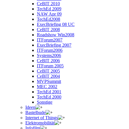
CeBIT 2010
TechEd 2009
NAW Apr 09
TechEd2008
ExecBriefing 08 UC
CeBIT 2008
Roadshow Win2008
ITForum2007
ExecBriefing 2007
ITForum2006
Systems2006
CeBIT 2006
ITForum 2005
CeBIT 2005
CeBIT 2004
MVPSummit
MEC 2002
TechEd 2001
TechEd 2000
Sonstige
Ideen
Bastelbude
Internet of Things
Elektromobilität
Infofilm