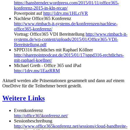
https://hansbrender.wordpress.com/2015/01/11/office365-
konferenz-2015-in-kln-recap/
Powerpoint auf
http://1drv.ms/1HLcjVR
Nachlese Office365 Konferenz
http://www.rimbach-it-systems.de/konferenzen/nachlese-
office365-konferenz/
Vortrag: Office365 VDI Bereitstellung
http://www.rimbach-it-
systems.de/wp-content/uploads/2015/01/Office365-VDI-
Bereitstellung.pdf
SPPD316 Rechtliches mit Raphael Köllner
http://sharepointpodcast.de/2015/01/17/sppd316-rechtliches-
mit-raphael-koellner/
Michael Greth - Office 365 und iPad
http://1drv.ms/1EazRRM
Aktuell werden alle Präsentationen gesammelt und dann auf einem
OneDrive für die Teilnehmer bereit gestellt.
Weitere Links
Eventkonferenz
http://office365konferenz.net/
Sessionbeschreibung
http://www.office365konferenz.net/sessions/cloud-bandbreite-