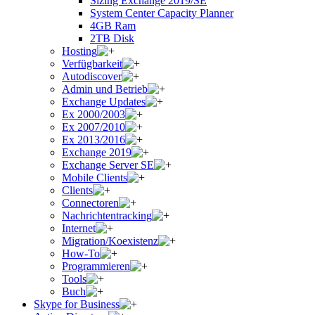
Sizing Exchange 2019/SE
System Center Capacity Planner
4GB Ram
2TB Disk
Hosting
Verfügbarkeit
Autodiscover
Admin und Betrieb
Exchange Updates
Ex 2000/2003
Ex 2007/2010
Ex 2013/2016
Exchange 2019
Exchange Server SE
Mobile Clients
Clients
Connectoren
Nachrichtentracking
Internet
Migration/Koexistenz
How-To
Programmieren
Tools
Buch
Skype for Business