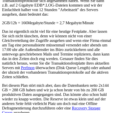
Transaktionsprotokolle sich angesammelt haben. Wenn Sie dann
z.B. auf 2 Gigabyte EDB*.LOG-Dateien kommen und wir der
Einfachheit halber von 12 Stunden "Arbeitszeit" des Servers
ausgehen, dann bedeutet das:
2GB/12h = 166Megabyte/Stunde = 2,7 Megabyte/Minute
Das ist eigentlich nicht viel für eine heutige Festplatte. Aber lassen
Sie sich nicht täuschen, denn wir können nicht von einer
Gleichverteilung der Zugriffe ausgehen und wenn eine Firma einmal
am Tag eine personalisierte müssenmail versendet oder abends um
17:00 uhr alle Außendienstler ins Büro zurückkehren und alle
unterwegs geschriebenen Mails und Termine replizieren, dann kann
das in den Zeiten doch eng werden. Genauer finden Sie dies
natürlich heraus, wenn Sie die Transaktionsfestplatte ihres aktuellen
Servers mit
Perfmon
überwachen (Disk Queue Length) oder anhand
der uhrzeit der vorhandenen Transaktionsprotokolle auf die aktiven
Zeiten schließen.
Bei diesem Plan stört mich aber, dass die Datenbanken netto 2x144
GB = 288 GB haben und wir ja schon heute von bis zu 200 GB
produktiven Daten ausgegangen sind. Das könnte also schon bald
wieder zu knapp werden. Die Reserve ist etwas klein und auf der
anderen Seite fehlt vielleicht Platz um doch mal eine Offline
Defragmentierung durchzuführen oder eine
Recovery Storage
Group
anzulegen.