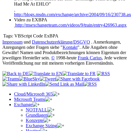
Had Me At EHLO"
http://blogs.msdn.com/exchange/archive/2004/09/16/230738.a
Video zu EXBPA
http://msexchangeteam.com/videos/9/train/entry426963.aspx
Tags:
VBScript Code ExBPA
Impressum
und
Datenschutzerklärung/DSGVO
. Anmerkungen,
Anregungen oder Fragen siehe "
Kontakt
". Alle Angaben ohne
Gewähr! Namen und Produktbezeichnungen können Eigentum der
jeweiligen Hersteller sein.
©
1998-heute
Frank Carius
, Jede weitere
Veröffentlichung nur mit meinem vorherigen Einverständnis.
Cloud/Microsoft 365
Microsoft Teams
Exchange
NOTFALL
Grundlagen
Konzepte
Exchange Sizing
Hosting