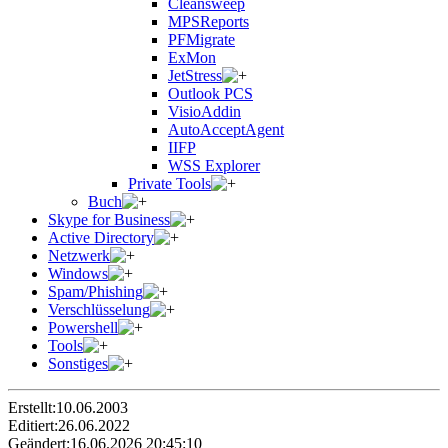
Cleansweep
MPSReports
PFMigrate
ExMon
JetStress
Outlook PCS
VisioAddin
AutoAcceptAgent
IIFP
WSS Explorer
Private Tools
Buch
Skype for Business
Active Directory
Netzwerk
Windows
Spam/Phishing
Verschlüsselung
Powershell
Tools
Sonstiges
Erstellt:
10.06.2003
Editiert:
26.06.2022
Geändert:
16.06.2026 20:45:10