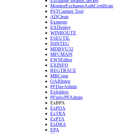
Exchange HealthChecker
MonitorExchangeAuthCertificate
PSTCapture Tool
ADClean
Exmerge
EXDeploy
WINROUTE
ESEUTIL
ISINTEG
MDBVU32
MFCMAPI
EWSEditor
EXINFO
REGTRACE
MBConn
OABInteg
PFDavAdmin
Exfolders
PFinfo/PFAdmin
ExBPA
ExPDA
ExTRA
ExPTA
ExDRA
EPA