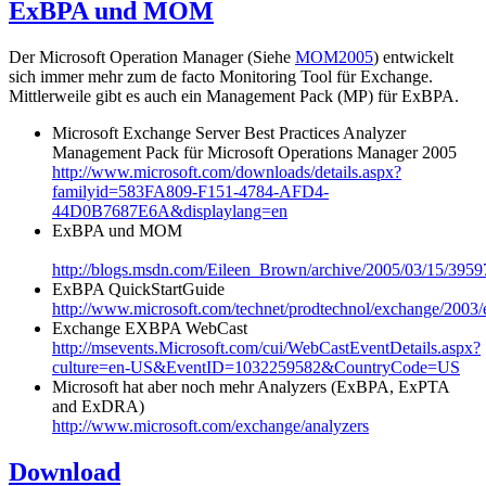
ExBPA und MOM
Der Microsoft Operation Manager (Siehe
MOM2005
) entwickelt
sich immer mehr zum de facto Monitoring Tool für Exchange.
Mittlerweile gibt es auch ein Management Pack (MP) für ExBPA.
Microsoft Exchange Server Best Practices Analyzer
Management Pack für Microsoft Operations Manager 2005
http://www.microsoft.com/downloads/details.aspx?
familyid=583FA809-F151-4784-AFD4-
44D0B7687E6A&displaylang=en
ExBPA und MOM
http://blogs.msdn.com/Eileen_Brown/archive/2005/03/15/3959
ExBPA QuickStartGuide
http://www.microsoft.com/technet/prodtechnol/exchange/2003
Exchange EXBPA WebCast
http://msevents.Microsoft.com/cui/WebCastEventDetails.aspx?
culture=en-US&EventID=1032259582&CountryCode=US
Microsoft hat aber noch mehr Analyzers (ExBPA, ExPTA
and ExDRA)
http://www.microsoft.com/exchange/analyzers
Download