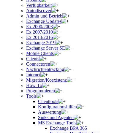
Verfügbarkeit
Autodiscover
Admin und Betrieb
Exchange Updates
Ex 2000/2003
Ex 2007/2010
Ex 2013/2016
Exchange 2019
Exchange Server SE
Mobile Clients
Clients
Connectoren
Nachrichtentracking
Internet
Migration/Koexistenz
How-To
Programmieren
Tools
Clienttools
Konfigurationshilfen
Auswertung
Sinks und Agenten
MS Exchange Tools
Exchange BPA 365