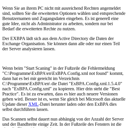
Wenn Sie an ihrem PC nicht mit ausreichend Rechten angemeldet
sind, sollten Sie die erweiterten Optionen wählen und entsprechende
Benutzernamen und Zugangsdaten eingeben. Es ist generell eine
gute Idee, nicht als Administrator zu arbeiten, sondern nur bei
Bedarf die erweiterten Rechte zu nutzen.
Der EXBPA lädt sich aus dem Active Directory die Daten der
Exchange Organisation. Sie können dann alle oder nur einen Teil
der Server analysieren lassen.
Wenn beim "Start Scaning" in der Fußzeile die Fehlermeldung
"C:\Programme\ExBPA\en\ExBPA.Config.xml not found" kommt,
dann hat es bei mir gereicht im Verzeichnis
C:\Programme\ExBPA\en\ die Datei "ExBPA.Config.xml.1.5.4.0"
nach "ExBPA.Config.xml" zu kopieren. Hier drin steht die "Best
Practice". Es ist zu erwarten, dass es hier auch neuere Versionen
geben wird. Besser ist es, wenn Sie gleich bei Microsoft das aktuelle
Update dieser
XML
-Datei herunter laden oder den ExBPA dies
selbst durchführen lassen.
Das Scannen selbst dauert nun abhängig von der Anzahl der Server
und der Bandbreite einige Zeit. In der Fußzeile des Fensters ist die