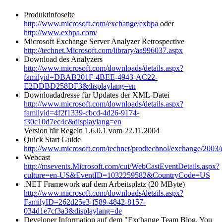
Produktinfoseite
http://www.microsoft.com/exchange/exbpa
oder
http://www.exbpa.com/
Microsoft Exchange Server Analyzer Retrospective
http://technet.Microsoft.com/library/aa996037.aspx
Download des Analyzers
http://www.microsoft.com/downloads/details.aspx?
familyid=DBAB201F-4BEE-4943-AC22-
E2DDBD258DF3&displaylang=en
Downloadadresse für Updates der XML-Datei
http://www.microsoft.com/downloads/details.aspx?
familyid=4f2f1339-cbcd-4d26-9174-
f30c10d7ec4c&displaylang=en
Version für Regeln 1.6.0.1 vom 22.11.2004
Quick Start Guide
http://www.microsoft.com/technet/prodtechnol/exchange/2003
Webcast
http://msevents.Microsoft.com/cui/WebCastEventDetails.aspx?
culture=en-US&EventID=1032259582&CountryCode=US
.NET Framework auf dem Arbeitsplatz (20 MByte)
http://www.microsoft.com/downloads/details.aspx?
FamilyID=262d25e3-f589-4842-8157-
034d1e7cf3a3&displaylang=de
Developer Information auf dem "Exchange Team Blog, You