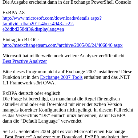
Die Ausgabe erscheint dann in der Exchange PowerShell Console
ExBPA 2.8
http://www.microsoft.com/downloads/details.aspx?
familyid=dbab201f-4bee-4943-ac22-
e2ddbd258df3&displaylang=en
Eintrag im BLOG:
http://msexchangeteam.com//archive/2005/06/24/406846.aspx
Microsoft hat mittlerweile noch weitere Analyzer veröffentlicht
Best Practive Analyzer
Bitte dieses Programm nicht auf Exchange 2007 installieren! Diese
Funktion ist in den
Exchange 2007 Tools
enthalten und das .NET
1.1 Framework stört OWA.
ExBPA deutsch oder englisch
Die Frage ist berechtigt, da manchmal die Regel für englisch
aktueller sind oder ein Download mit einer deutschen Version
mangels korrekter Konfiguration nicht gelingt. In diesem Fall reicht
es das Verzeichnis "DE" einfach umzubenennen, damit ExBPA
dann die "Default Language" verwendet.
Seit 21. September 2004 gibt es von Microsoft einen Exchange
"Best Practice" Analyzer zum Download. ExBPA analysiert ihre