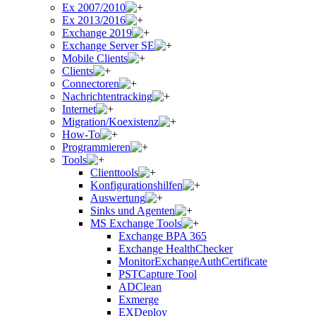
Ex 2007/2010
Ex 2013/2016
Exchange 2019
Exchange Server SE
Mobile Clients
Clients
Connectoren
Nachrichtentracking
Internet
Migration/Koexistenz
How-To
Programmieren
Tools
Clienttools
Konfigurationshilfen
Auswertung
Sinks und Agenten
MS Exchange Tools
Exchange BPA 365
Exchange HealthChecker
MonitorExchangeAuthCertificate
PSTCapture Tool
ADClean
Exmerge
EXDeploy