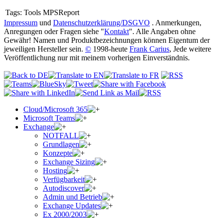
Tags:
Tools MPSReport
Impressum
und
Datenschutzerklärung/DSGVO
. Anmerkungen,
Anregungen oder Fragen siehe "
Kontakt
". Alle Angaben ohne
Gewähr! Namen und Produktbezeichnungen können Eigentum der
jeweiligen Hersteller sein.
©
1998-heute
Frank Carius
, Jede weitere
Veröffentlichung nur mit meinem vorherigen Einverständnis.
Cloud/Microsoft 365
Microsoft Teams
Exchange
NOTFALL
Grundlagen
Konzepte
Exchange Sizing
Hosting
Verfügbarkeit
Autodiscover
Admin und Betrieb
Exchange Updates
Ex 2000/2003