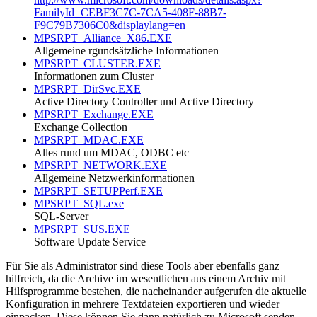
FamilyId=CEBF3C7C-7CA5-408F-88B7-
F9C79B7306C0&displaylang=en
MPSRPT_Alliance_X86.EXE
Allgemeine rgundsätzliche Informationen
MPSRPT_CLUSTER.EXE
Informationen zum Cluster
MPSRPT_DirSvc.EXE
Active Directory Controller und Active Directory
MPSRPT_Exchange.EXE
Exchange Collection
MPSRPT_MDAC.EXE
Alles rund um MDAC, ODBC etc
MPSRPT_NETWORK.EXE
Allgemeine Netzwerkinformationen
MPSRPT_SETUPPerf.EXE
MPSRPT_SQL.exe
SQL-Server
MPSRPT_SUS.EXE
Software Update Service
Für Sie als Administrator sind diese Tools aber ebenfalls ganz
hilfreich, da die Archive im wesentlichen aus einem Archiv mit
Hilfsprogramme bestehen, die nacheinander aufgerufen die aktuelle
Konfiguration in mehrere Textdateien exportieren und wieder
einpacken. Diese können Sie dann natürlich zu Microsoft senden,