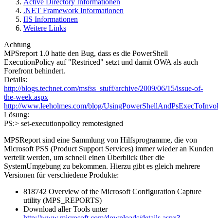
Active Directory Informationen
.NET Framework Informationen
IIS Informationen
Weitere Links
Achtung
MPSreport 1.0 hatte den Bug, dass es die PowerShell
ExecutionPolicy auf "Restriced" setzt und damit OWA als auch
Forefront behindert.
Details:
http://blogs.technet.com/msfss_stuff/archive/2009/06/15/issue-of-
the-week.aspx
http://www.leeholmes.com/blog/UsingPowerShellAndPsExecToInv
Lösung:
PS:> set-executionpolicy remotesigned
MPSReport sind eine Sammlung von Hilfsprogramme, die von
Microsoft PSS (Product Support Services) immer wieder an Kunden
verteilt werden, um schnell einen Überblick über die
SystemUmgebung zu bekommen. Hierzu gibt es gleich mehrere
Versionen für verschiedene Produkte:
818742 Overview of the Microsoft Configuration Capture
utility (MPS_REPORTS)
Download aller Tools unter
http://www.microsoft.com/downloads/details.aspx?