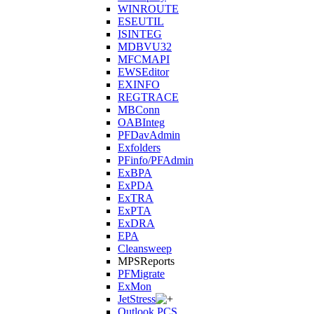
WINROUTE
ESEUTIL
ISINTEG
MDBVU32
MFCMAPI
EWSEditor
EXINFO
REGTRACE
MBConn
OABInteg
PFDavAdmin
Exfolders
PFinfo/PFAdmin
ExBPA
ExPDA
ExTRA
ExPTA
ExDRA
EPA
Cleansweep
MPSReports
PFMigrate
ExMon
JetStress
Outlook PCS