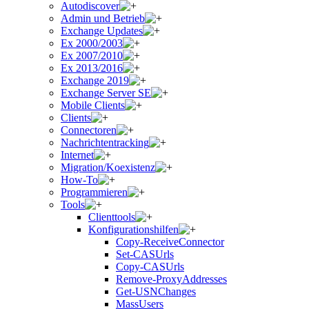
Autodiscover
Admin und Betrieb
Exchange Updates
Ex 2000/2003
Ex 2007/2010
Ex 2013/2016
Exchange 2019
Exchange Server SE
Mobile Clients
Clients
Connectoren
Nachrichtentracking
Internet
Migration/Koexistenz
How-To
Programmieren
Tools
Clienttools
Konfigurationshilfen
Copy-ReceiveConnector
Set-CASUrls
Copy-CASUrls
Remove-ProxyAddresses
Get-USNChanges
MassUsers