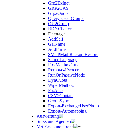
Grp2ExInet
GRP2CAS
Grp2Quota
Querybased Groups
OU2Group
RDNChance
Feiertage
AddSelf
GalName
AddFirma
SMTPMail Backup Restore
StampLanguage
Fix-MailboxGuid
Remove-Usercert
RunOnPassiveNode
DynQuota
Wipe-Mailbox
FixAlias
CSV2Contact
GroupSync
Export-ExchangeUserPhoto
Export-Automapping
Auswertung
Sinks und Agenten
MS Exchange Tools