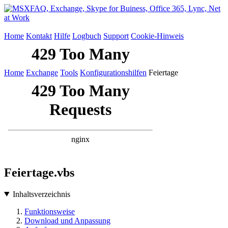
Home
Kontakt
Hilfe
Logbuch
Support
Cookie-Hinweis
Home
Exchange
Tools
Konfigurationshilfen
Feiertage
Feiertage.vbs
Inhaltsverzeichnis
Funktionsweise
Download und Anpassung