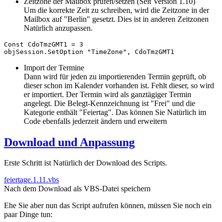
Zeitzone der Mailbox prüfen/setzen (Seit Version 1.10)
Um die korrekte Zeit zu schreiben, wird die Zeitzone in der
Mailbox auf "Berlin" gesetzt. Dies ist in anderen Zeitzonen
Natürlich anzupassen.
Const CdoTmzGMT1 = 3

objSession.SetOption "TimeZone", CdoTmzGMT1
Import der Termine
Dann wird für jeden zu importierenden Termin geprüft, ob
dieser schon im Kalender vorhanden ist. Fehlt dieser, so wird
er importiert. Der Termin wird als ganztägiger Termin
angelegt. Die Belegt-Kennzeichnung ist "Frei" und die
Kategorie enthält "Feiertag". Das können Sie Natürlich im
Code ebenfalls jederzeit ändern und erweitern
Download und Anpassung
Erste Schritt ist Natürlich der Download des Scripts.
feiertage.1.11.vbs
Nach dem Download als VBS-Datei speichern
Ehe Sie aber nun das Script aufrufen können, müssen Sie noch ein
paar Dinge tun: