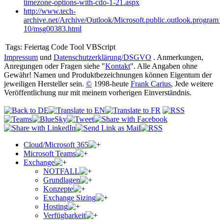
timezone-options-with-cdo-1-21.aspx
http://www.tech-
archive.net/Archive/Outlook/Microsoft.public.outlook.progra
10/msg00383.html
Tags:
Feiertag Code Tool VBScript
Impressum
und
Datenschutzerklärung/DSGVO
. Anmerkungen,
Anregungen oder Fragen siehe "
Kontakt
". Alle Angaben ohne
Gewähr! Namen und Produktbezeichnungen können Eigentum der
jeweiligen Hersteller sein.
©
1998-heute
Frank Carius
, Jede weitere
Veröffentlichung nur mit meinem vorherigen Einverständnis.
Cloud/Microsoft 365
Microsoft Teams
Exchange
NOTFALL
Grundlagen
Konzepte
Exchange Sizing
Hosting
Verfügbarkeit