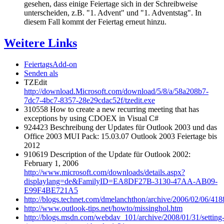
gesehen, dass einige Feiertage sich in der Schreibweise
unterscheiden, z.B. "1. Advent" und "1. Adventstag". In
diesem Fall kommt der Feiertag erneut hinzu.
Weitere Links
FeiertagsAdd-on
Senden als
TZEdit
http://download.Microsoft.com/download/5/8/a/58a208b7-
7dc7-4bc7-8357-28e29cdac52f/tzedit.exe
310558 How to create a new recurring meeting that has
exceptions by using CDOEX in Visual C#
924423 Beschreibung der Updates für Outlook 2003 und das
Office 2003 MUI Pack: 15.03.07 Outlook 2003 Feiertage bis
2012
910619 Description of the Update für Outlook 2002:
February 1, 2006
http://www.microsoft.com/downloads/details.aspx?
displaylang=de&FamilyID=EA8DF27B-3130-47AA-AB09-
E99F4BE721A5
http://blogs.technet.com/dmelanchthon/archive/2006/02/06/41
http://www.outlook-tips.net/howto/missinghol.htm
http://blogs.msdn.com/webdav_101/archive/2008/01/31/setting