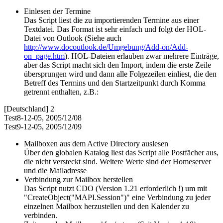
Einlesen der Termine
Das Script liest die zu importierenden Termine aus einer
Textdatei. Das Format ist sehr einfach und folgt der HOL-
Datei von Outlook (Siehe auch
http://www.docoutlook.de/Umgebung/Add-on/Add-
on_page.htm
). HOL-Dateien erlauben zwar mehrere Einträge,
aber das Script macht sich den Import, indem die erste Zeile
übersprungen wird und dann alle Folgezeilen einliest, die den
Betreff des Termins und den Startzeitpunkt durch Komma
getrennt enthalten, z.B.:
[Deutschland] 2
Test8-12-05, 2005/12/08
Test9-12-05, 2005/12/09
Mailboxen aus dem Active Directory auslesen
Über den globalen Katalog liest das Script alle Postfächer aus,
die nicht versteckt sind. Weitere Werte sind der Homeserver
und die Mailadresse
Verbindung zur Mailbox herstellen
Das Script nutzt CDO (Version 1.21 erforderlich !) um mit
"CreateObject("MAPI.Session")" eine Verbindung zu jeder
einzelnen Mailbox herzustellen und den Kalender zu
verbinden.