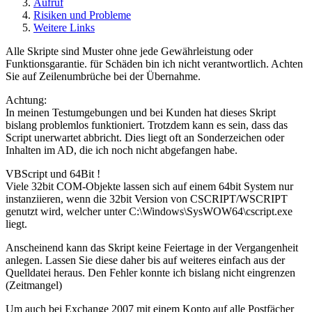
Aufruf
Risiken und Probleme
Weitere Links
Alle Skripte sind Muster ohne jede Gewährleistung oder
Funktionsgarantie. für Schäden bin ich nicht verantwortlich. Achten
Sie auf Zeilenumbrüche bei der Übernahme.
Achtung:
In meinen Testumgebungen und bei Kunden hat dieses Skript
bislang problemlos funktioniert. Trotzdem kann es sein, dass das
Script unerwartet abbricht. Dies liegt oft an Sonderzeichen oder
Inhalten im AD, die ich noch nicht abgefangen habe.
VBScript und 64Bit !
Viele 32bit COM-Objekte lassen sich auf einem 64bit System nur
instanziieren, wenn die 32bit Version von CSCRIPT/WSCRIPT
genutzt wird, welcher unter C:\Windows\SysWOW64\cscript.exe
liegt.
Anscheinend kann das Skript keine Feiertage in der Vergangenheit
anlegen. Lassen Sie diese daher bis auf weiteres einfach aus der
Quelldatei heraus. Den Fehler konnte ich bislang nicht eingrenzen
(Zeitmangel)
Um auch bei Exchange 2007 mit einem Konto auf alle Postfächer