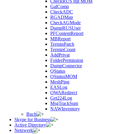
CheckRUS mit MOM
GalComp
CheckADC
RGADMap
CheckAGMode
DumpRUSUser
PFContentReport
MBReport
TerminPatch
TerminCount
AddPrivat
FolderPermission
DumpConnector
QStatus
QStatusMOM
MeshPing
EASLog
OWARedirect
Get224Log
MsgTrackSum
NAWInventory
Buch
Skype for Business
Active Directory
Netzwerk