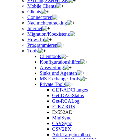
Exchange Server SE
Mobile Clients
Clients
Connectoren
Nachrichtentracking
Internet
Migration/Koexistenz
How-To
Programmieren
Tools
Clienttools
Konfigurationshilfen
Auswertung
Sinks und Agenten
MS Exchange Tools
Private Tools
GET-ADChanges
Get-DAGStatus
Get-RCALog
E2K7 RUS
Ex552AD
MiniSync
CSVSync
CSV2EX
Add-Targetmailbox