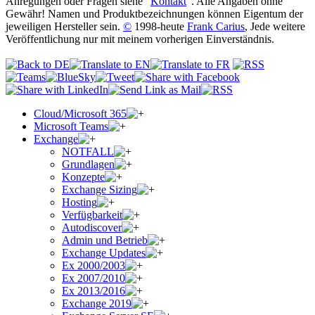
Anregungen oder Fragen siehe "
Kontakt
". Alle Angaben ohne
Gewähr! Namen und Produktbezeichnungen können Eigentum der
jeweiligen Hersteller sein.
©
1998-heute
Frank Carius
, Jede weitere
Veröffentlichung nur mit meinem vorherigen Einverständnis.
Cloud/Microsoft 365
Microsoft Teams
Exchange
NOTFALL
Grundlagen
Konzepte
Exchange Sizing
Hosting
Verfügbarkeit
Autodiscover
Admin und Betrieb
Exchange Updates
Ex 2000/2003
Ex 2007/2010
Ex 2013/2016
Exchange 2019