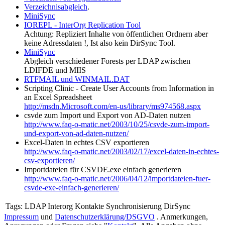
Verzeichnisabgleich
.
MiniSync
IOREPL - InterOrg Replication Tool
Achtung: Repliziert Inhalte von öffentlichen Ordnern aber
keine Adressdaten !, Ist also kein DirSync Tool.
MiniSync
Abgleich verschiedener Forests per LDAP zwischen
LDIFDE und MIIS
RTFMAIL und WINMAIL.DAT
Scripting Clinic - Create User Accounts from Information in
an Excel Spreadsheet
http://msdn.Microsoft.com/en-us/library/ms974568.aspx
csvde zum Import und Export von AD-Daten nutzen
http://www.faq-o-matic.net/2003/10/25/csvde-zum-import-
und-export-von-ad-daten-nutzen/
Excel-Daten in echtes CSV exportieren
http://www.faq-o-matic.net/2003/02/17/excel-daten-in-echtes-
csv-exportieren/
Importdateien für CSVDE.exe einfach generieren
http://www.faq-o-matic.net/2006/04/12/importdateien-fuer-
csvde-exe-einfach-generieren/
Tags:
LDAP Interorg Kontakte Synchronisierung DirSync
Impressum
und
Datenschutzerklärung/DSGVO
. Anmerkungen,