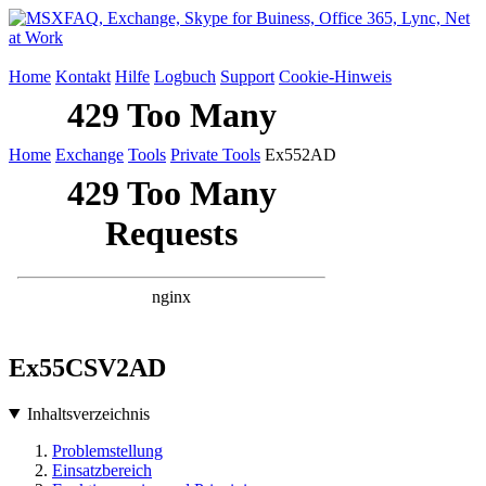
Home
Kontakt
Hilfe
Logbuch
Support
Cookie-Hinweis
Home
Exchange
Tools
Private Tools
Ex552AD
Ex55CSV2AD
Inhaltsverzeichnis
Problemstellung
Einsatzbereich