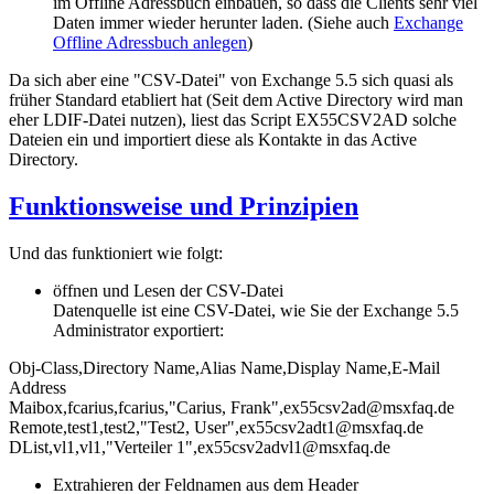
im Offline Adressbuch einbauen, so dass die Clients sehr viel
Daten immer wieder herunter laden. (Siehe auch
Exchange
Offline Adressbuch anlegen
)
Da sich aber eine "CSV-Datei" von Exchange 5.5 sich quasi als
früher Standard etabliert hat (Seit dem Active Directory wird man
eher LDIF-Datei nutzen), liest das Script EX55CSV2AD solche
Dateien ein und importiert diese als Kontakte in das Active
Directory.
Funktionsweise und Prinzipien
Und das funktioniert wie folgt:
öffnen und Lesen der CSV-Datei
Datenquelle ist eine CSV-Datei, wie Sie der Exchange 5.5
Administrator exportiert:
Obj-Class,Directory Name,Alias Name,Display Name,E-Mail
Address
Maibox,fcarius,fcarius,"Carius, Frank",ex55csv2ad@msxfaq.de
Remote,test1,test2,"Test2, User",ex55csv2adt1@msxfaq.de
DList,vl1,vl1,"Verteiler 1",ex55csv2advl1@msxfaq.de
Extrahieren der Feldnamen aus dem Header