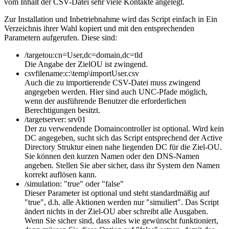
vom Inhalt der CSV-Datei sehr viele Kontakte angelegt.
Zur Installation und Inbetriebnahme wird das Script einfach in Ein
Verzeichnis ihrer Wahl kopiert und mit den entsprechenden
Parametern aufgerufen. Diese sind:
/targetou:cn=User,dc=domain,dc=tld
Die Angabe der ZielOU ist zwingend.
csvfilename:c:\temp\importUser.csv
Auch die zu importierende CSV-Datei muss zwingend
angegeben werden. Hier sind auch UNC-Pfade möglich,
wenn der ausführende Benutzer die erforderlichen
Berechtigungen besitzt.
/targetserver: srv01
Der zu verwendende Domaincontroller ist optional. Wird kein
DC angegeben, sucht sich das Script entsprechend der Active
Directory Struktur einen nahe liegenden DC für die Ziel-OU.
Sie können den kurzen Namen oder den DNS-Namen
angeben. Stellen Sie aber sicher, dass ihr System den Namen
korrekt auflösen kann.
/simulation: "true" oder "false"
Dieser Parameter ist optional und steht standardmäßig auf
"true", d.h. alle Aktionen werden nur "simuliert". Das Script
ändert nichts in der Ziel-OU aber schreibt alle Ausgaben.
Wenn Sie sicher sind, dass alles wie gewünscht funktioniert,