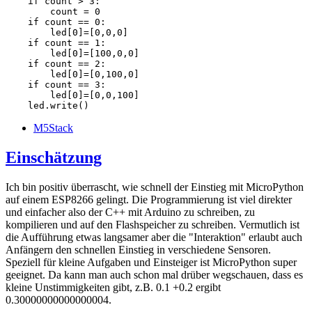
    if count > 3:

        count = 0

    if count == 0:

        led[0]=[0,0,0]

    if count == 1:

        led[0]=[100,0,0]

    if count == 2:

        led[0]=[0,100,0]

    if count == 3:

        led[0]=[0,0,100]

    led.write()
M5Stack
Einschätzung
Ich bin positiv überrascht, wie schnell der Einstieg mit MicroPython
auf einem ESP8266 gelingt. Die Programmierung ist viel direkter
und einfacher also der C++ mit Arduino zu schreiben, zu
kompilieren und auf den Flashspeicher zu schreiben. Vermutlich ist
die Aufführung etwas langsamer aber die "Interaktion" erlaubt auch
Anfängern den schnellen Einstieg in verschiedene Sensoren.
Speziell für kleine Aufgaben und Einsteiger ist MicroPython super
geeignet. Da kann man auch schon mal drüber wegschauen, dass es
kleine Unstimmigkeiten gibt, z.B. 0.1 +0.2 ergibt
0.30000000000000004.