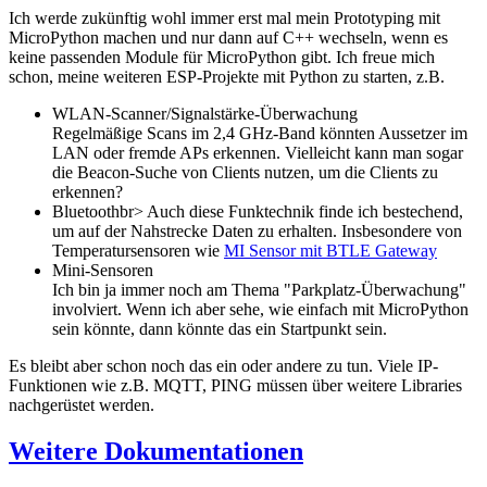
Ich werde zukünftig wohl immer erst mal mein Prototyping mit
MicroPython machen und nur dann auf C++ wechseln, wenn es
keine passenden Module für MicroPython gibt. Ich freue mich
schon, meine weiteren ESP-Projekte mit Python zu starten, z.B.
WLAN-Scanner/Signalstärke-Überwachung
Regelmäßige Scans im 2,4 GHz-Band könnten Aussetzer im
LAN oder fremde APs erkennen. Vielleicht kann man sogar
die Beacon-Suche von Clients nutzen, um die Clients zu
erkennen?
Bluetoothbr> Auch diese Funktechnik finde ich bestechend,
um auf der Nahstrecke Daten zu erhalten. Insbesondere von
Temperatursensoren wie
MI Sensor mit BTLE Gateway
Mini-Sensoren
Ich bin ja immer noch am Thema "Parkplatz-Überwachung"
involviert. Wenn ich aber sehe, wie einfach mit MicroPython
sein könnte, dann könnte das ein Startpunkt sein.
Es bleibt aber schon noch das ein oder andere zu tun. Viele IP-
Funktionen wie z.B. MQTT, PING müssen über weitere Libraries
nachgerüstet werden.
Weitere Dokumentationen