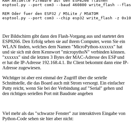
RAM Aktuelle Firmware auf den ESP8266 flashen

esptool.py --port com3 --baud 460800 write_flash --flas
REM Oder fuer den ESP32 / M5Lite / M5ATOM

esptool.py --port com3 --chip esp32 write_flash -z 0x10
Der Bildschirm gibt dann den Flash-Vorgang aus und startetet den
ESP8266. Den Erfolg sehen sie auf ihrem Computer, wenn Sie ein
WLAN finden, welches dem Namen "MicroPython-xxxxxx" hat
und sie sich mit dem Kennwort "micropythoN" verbinden können.
"xxxxxx" sind die letzten 3 Bytes der MAC-Adresse des ESP und
er hat die IP-Adresse 192.168.4.1. Ihr Client bekommt dann eine IP-
Adresse zugewiesen.
Wichtiger ist aber erst einmal der Zugriff über die serielle
Schnittstelle, die das Board auch mit Strom versorgt. Ein einfacher
Putty reicht, wenn Sie bei der Verbindung auf "Serial" gehen und
den richtigen seriellen Port mit Baudrate angeben
Viel mehr als das "schwarze Fenster" zur interaktiven Eingabe von
Python-Code sehen sie hier aber nicht: