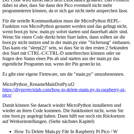
dabei ist aber, dass Sie dann den Pico eventuell nicht mehr
programmieren können, da er sich gar nicht mehr ansprechen lässt.
Für die serielle Kommunikation muss die MicroPython REPL-
Funktion von MicroPython gestartet werden und das gelingt nicht,
wenn boot.py bzw. main.py sofort starten und dauerhaft aktiv sind.
Wenn Sie einen Code direkt beim Start laden, dann sollten sie die
boot.py nicht nutzen und in der main.py eine "Sicherung" einbauen.
Das kann ein "sleep(2)" sein, so dass Sie in den ersten 2 Sekunden
den Start mit CTRL-C/CTRL-D unterbrechen können oder sie
fragen den Status eines Pin ab und starten aus der main.py das
eigentliche Programm nur, wenn der Pin gesteckt ist.
Es gibt eine eigene Firmware, um die "main.py" umzubenennen.
MicroPython_RenameMainDotPy.uf2
https://diyprojectslab.com/how-to-delete-main-py-in-raspberry-pi-
pico/
Damit können Sie danach wieder MicroPython installieren und
wieder an ihren Code kommen. Die funktioniert nicht, wenn Sie
eine boot.py angelegt haben. Dann hilft nur noch ein Rücksetzen
auf Werkseinstellungen. (Siehe nächstes Kapitel)
How To Delete Main.py File In Raspberry Pi Pico / W