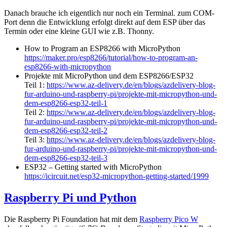
Danach brauche ich eigentlich nur noch ein Terminal. zum COM-
Port denn die Entwicklung erfolgt direkt auf dem ESP über das
Termin oder eine kleine GUI wie z.B. Thonny.
How to Program an ESP8266 with MicroPython
https://maker.pro/esp8266/tutorial/how-to-program-an-
esp8266-with-micropython
Projekte mit MicroPython und dem ESP8266/ESP32
Teil 1:
https://www.az-delivery.de/en/blogs/azdelivery-blog-
fur-arduino-und-raspberry-pi/projekte-mit-micropython-und-
dem-esp8266-esp32-teil-1
Teil 2:
https://www.az-delivery.de/en/blogs/azdelivery-blog-
fur-arduino-und-raspberry-pi/projekte-mit-micropython-und-
dem-esp8266-esp32-teil-2
Teil 3:
https://www.az-delivery.de/en/blogs/azdelivery-blog-
fur-arduino-und-raspberry-pi/projekte-mit-micropython-und-
dem-esp8266-esp32-teil-3
ESP32 – Getting started with MicroPython
https://icircuit.net/esp32-micropython-getting-started/1999
Raspberry Pi und Python
Die Raspberry Pi Foundation hat mit dem
Raspberry Pico W