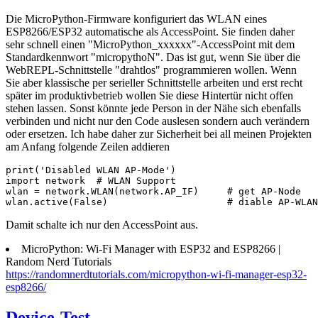
Die MicroPython-Firmware konfiguriert das WLAN eines
ESP8266/ESP32 automatische als AccessPoint. Sie finden daher
sehr schnell einen "MicroPython_xxxxxx"-AccessPoint mit dem
Standardkennwort "micropythoN". Das ist gut, wenn Sie über die
WebREPL-Schnittstelle "drahtlos" programmieren wollen. Wenn
Sie aber klassische per serieller Schnittstelle arbeiten und erst recht
später im produktivbetrieb wollen Sie diese Hintertür nicht offen
stehen lassen. Sonst könnte jede Person in der Nähe sich ebenfalls
verbinden und nicht nur den Code auslesen sondern auch verändern
oder ersetzen. Ich habe daher zur Sicherheit bei all meinen Projekten
am Anfang folgende Zeilen addieren
print('Disabled WLAN AP-Mode')

import network  # WLAN Support

wlan = network.WLAN(network.AP_IF)     # get AP-Node

wlan.active(False)                     # diable AP-WLAN
Damit schalte ich nur den AccessPoint aus.
MicroPython: Wi-Fi Manager with ESP32 and ESP8266 |
Random Nerd Tutorials
https://randomnerdtutorials.com/micropython-wi-fi-manager-esp32-
esp8266/
Device-Test