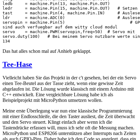
ledb     = machine.Pin(13, machine.Pin.OUT)

ledr     = machine.Pin(15, machine.Pin.OUT)   # Setzen 
tast     = machine.Pin(4, machine.Pin.IN)     # Auslese
ldr      = machine.ADC(0)                     # Auslese
servopin = machine.Pin(5)                          # GP
sind auch verfuegbar auf dem witty cloud modul

servo    = machine.PWM(servopin,freq=50)  # Servo mit

servo.duty(100)   # Bei meinem Servo nutzbare werte sin
134
Das hat alles schon mal auf Anhieb geklappt.
Tee-Hase
Vielleicht haben Sie das Projekt in der c't gesehen, bei der ein Servo
einen Tee-Beutel aus der Tasse zieht, wenn eine gewisse Zeit
abgelaufen ist. Die Lösung wurde klassisch mit einem Arduino mit
C++ entwickelt. Eine vergleichbare Lösung habe ich als
Beispielprojekt mit MicroPython umsetzen wollen.
Meine erste Überlegung war nun eine klassische Programmierung
mit einer Endlosschleife, die den Taster ausliest, die Zeit überwacht
und den Servo steuert. Klingt einfach aber wenn ich die
Tastendrücke erfassen will, muss ich sehr oft die Messung machen.
MicroPython und ESP8266 unterstützen aber Interrupts nach Zeiten
als auch GPIO-Pins. Daher habe ich den Code so angelegt, dass ein