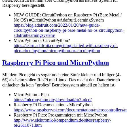
bietet. Adafruit hat nun aber Circuitpython als natives System für
Raspberry bereitgestellt.
NEW GUIDE: CircuitPython on Raspberry Pi (Bare Metal /
No OS) #CircuitPython #AdafruitLearningSystem
https://blog.adafruit.com/2022/01/20/new-guide-
circuitpython-on-raspberry-pi-bare-metal-no-os-circuitpython-
adafruitlearningsystem/
MicroPython or CircuitPython?
https://learn.adafruit.com/getting-started-with-raspberry-pi-
pico-circuitpython/micropython-or-circuitpython
Raspberry Pi Pico und MicroPython
Mit dem Pico geht es sogar noch eine Stufe kleiner und billiger (4-
6€) als beim vollen RasPi mit Linux. Das macht den Dauerbetrieb
einfacher, da kein "großes" Betriebssystem aktuell zu halten ist.
MicroPython - Pico
https://micropython.org/download/rp2-pico/
Raspberry Pi Documentation - MicroPython
https://www.raspberrypi.com/documentation/microcontrollers/
Raspberry Pi Pico: Programmieren mit MicroPython
http://www.elektronik-kompendium.de/sites/raspberry-
pi/2611071.htm