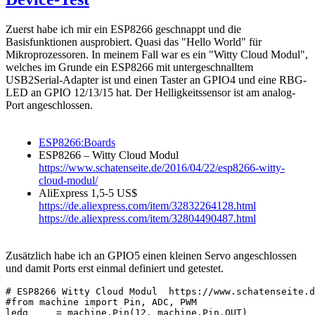
Zuerst habe ich mir ein ESP8266 geschnappt und die
Basisfunktionen ausprobiert. Quasi das "Hello World" für
Mikroprozessoren. In meinem Fall war es ein "Witty Cloud Modul",
welches im Grunde ein ESP8266 mit untergeschnalltem
USB2Serial-Adapter ist und einen Taster an GPIO4 und eine RBG-
LED an GPIO 12/13/15 hat. Der Helligkeitssensor ist am analog-
Port angeschlossen.
ESP8266:Boards
ESP8266 – Witty Cloud Modul
https://www.schatenseite.de/2016/04/22/esp8266-witty-
cloud-modul/
AliExpress 1,5-5 US$
https://de.aliexpress.com/item/32832264128.html
https://de.aliexpress.com/item/32804490487.html
Zusätzlich habe ich an GPIO5 einen kleinen Servo angeschlossen
und damit Ports erst einmal definiert und getestet.
# ESP8266 Witty Cloud Modul  https://www.schatenseite.d
#from machine import Pin, ADC, PWM

ledg     = machine.Pin(12, machine.Pin.OUT)
