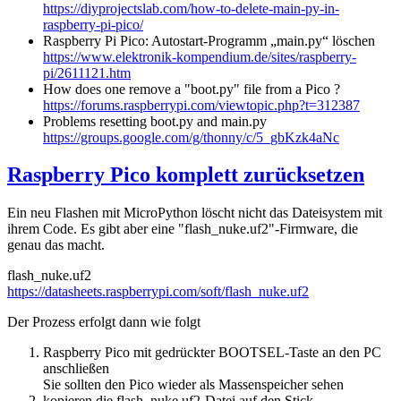
https://diyprojectslab.com/how-to-delete-main-py-in-
raspberry-pi-pico/
Raspberry Pi Pico: Autostart-Programm „main.py“ löschen
https://www.elektronik-kompendium.de/sites/raspberry-
pi/2611121.htm
How does one remove a "boot.py" file from a Pico ?
https://forums.raspberrypi.com/viewtopic.php?t=312387
Problems resetting boot.py and main.py
https://groups.google.com/g/thonny/c/5_gbKzk4aNc
Raspberry Pico komplett zurücksetzen
Ein neu Flashen mit MicroPython löscht nicht das Dateisystem mit
ihrem Code. Es gibt aber eine "flash_nuke.uf2"-Firmware, die
genau das macht.
flash_nuke.uf2
https://datasheets.raspberrypi.com/soft/flash_nuke.uf2
Der Prozess erfolgt dann wie folgt
Raspberry Pico mit gedrückter BOOTSEL-Taste an den PC
anschließen
Sie sollten den Pico wieder als Massenspeicher sehen
kopieren die flash_nuke.uf2-Datei auf den Stick.