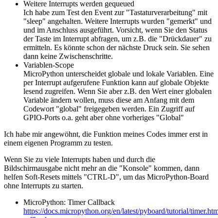
Weitere Interrupts werden gequeued
Ich habe zum Test den Event zur "Tastaturverarbeitung" mit
"sleep" angehalten. Weitere Interrupts wurden "gemerkt" und
und im Anschluss ausgeführt. Vorsicht, wenn Sie den Status
der Taste im Interrupt abfragen, um z.B. die "Drückdauer" zu
ermitteln. Es könnte schon der nächste Druck sein. Sie sehen
dann keine Zwischenschritte.
Variablen-Scope
MicroPython unterscheidet globale und lokale Variablen. Eine
per Interrupt aufgerufene Funktion kann auf globale Objekte
lesend zugreifen. Wenn Sie aber z.B. den Wert einer globalen
Variable ändern wollen, muss diese am Anfang mit dem
Codewort "global" freigegeben werden. Ein Zugriff auf
GPIO-Ports o.a. geht aber ohne vorheriges "Global"
Ich habe mir angewöhnt, die Funktion meines Codes immer erst in
einem eigenen Programm zu testen.
Wenn Sie zu viele Interrupts haben und durch die
Bildschirmausgabe nicht mehr an die "Konsole" kommen, dann
helfen Soft-Resets mittels "CTRL-D", um das MicroPython-Board
ohne Interrupts zu starten.
MicroPython: Timer Callback
https://docs.micropython.org/en/latest/pyboard/tutorial/timer.ht