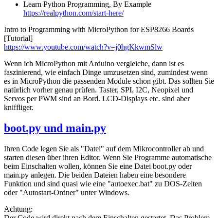
Learn Python Programming, By Example
https://realpython.com/start-here/
Intro to Programming with MicroPython for ESP8266 Boards
[Tutorial]
https://www.youtube.com/watch?v=j0hgKkwmSlw
Wenn ich MicroPython mit Arduino vergleiche, dann ist es
faszinierend, wie einfach Dinge umzusetzen sind, zumindest wenn
es in MicroPython die passenden Module schon gibt. Das sollten Sie
natürlich vorher genau prüfen. Taster, SPI, I2C, Neopixel und
Servos per PWM sind an Bord. LCD-Displays etc. sind aber
kniffliger.
boot.py und main.py
Ihren Code legen Sie als "Datei" auf dem Mikrocontroller ab und
starten diesen über ihren Editor. Wenn Sie Programme automatische
beim Einschalten wollen, können Sie eine Datei boot.py oder
main.py anlegen. Die beiden Dateien haben eine besondere
Funktion und sind quasi wie eine "autoexec.bat" zu DOS-Zeiten
oder "Autostart-Ordner" unter Windows.
Achtung:
Der Code wird direkt nach dem Einschalten gestartet. Das Problem