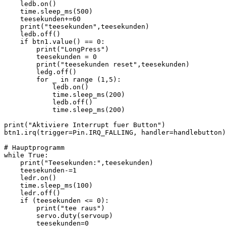
    ledb.on()

    time.sleep_ms(500)

    teesekunden+=60

    print("teesekunden",teesekunden)

    ledb.off()

    if btn1.value() == 0:

        print("LongPress")

        teesekunden = 0

        print("teesekunden reset",teesekunden)

        ledg.off()

        for _ in range (1,5):

            ledb.on()

            time.sleep_ms(200)

            ledb.off()

            time.sleep_ms(200)

print("Aktiviere Interrupt fuer Button")

btn1.irq(trigger=Pin.IRQ_FALLING, handler=handlebutton)

# Hauptprogramm

while True:

    print("Teesekunden:",teesekunden)

    teesekunden-=1

    ledr.on()

    time.sleep_ms(100) 

    ledr.off()

    if (teesekunden <= 0):

        print("tee raus")

        servo.duty(servoup)

        teesekunden=0
