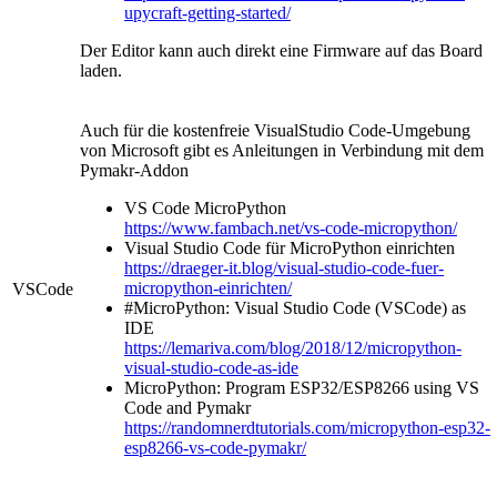
upycraft-getting-started/
Der Editor kann auch direkt eine Firmware auf das Board
laden.
Auch für die kostenfreie VisualStudio Code-Umgebung
von Microsoft gibt es Anleitungen in Verbindung mit dem
Pymakr-Addon
VS Code MicroPython
https://www.fambach.net/vs-code-micropython/
Visual Studio Code für MicroPython einrichten
https://draeger-it.blog/visual-studio-code-fuer-
micropython-einrichten/
VSCode
#MicroPython: Visual Studio Code (VSCode) as
IDE
https://lemariva.com/blog/2018/12/micropython-
visual-studio-code-as-ide
MicroPython: Program ESP32/ESP8266 using VS
Code and Pymakr
https://randomnerdtutorials.com/micropython-esp32-
esp8266-vs-code-pymakr/