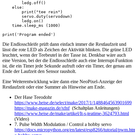
        ledg.off()

    else: 

        print("tee rein")

        servo.duty(servodown)

        ledg.on()

    time.sleep_ms (1000)    

print('Program ended')
Die Endlosschleife prüft dann einfach immer die Restlaufzeit und
lässt die rote LED als Zeichen der Aktivität blinken. Die grüne LED
leuchtet, wenn der Teebeutel in der Tasse ist. Denkbar wäre auch
eine Version, bei der die Endlosschleife auch eine Interrupt-Funktion
ist, die ein Timer jede Sekunde aufruft oder ein Timer, der genau am
Ende der Laufzeit den Sensor rausholt.
Eine Weiterentwicklung wäre dann eine NeoPixel-Anzeige der
Restlaufzeit oder eine Summer als Hinweise am Ende.
Der Hase Teeodohr
https://www.heise.de/select/make/2017/1/1488464563901699
https://make-magazin.de/xfnf
(Schaltplan Anleitungen)
https://www.heise.de/make/artikel/It-s-teatime-3624793.html
(Video)
7. Pulse Width Modulation / Control a hobby servo
https://docs.micropython.org/en/latest/esp8266/tutorial/pwm.ht