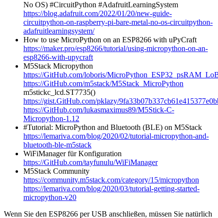
No OS) #CircuitPython #AdafruitLearningSystem
https://blog.adafruit.com/2022/01/20/new-guide-
circuitpython-on-raspberry-pi-bare-metal-no-os-circuitpython-
adafruitlearningsystem/
How to use MicroPython on an ESP8266 with uPyCraft
https://maker.pro/esp8266/tutorial/using-micropython-on-an-
esp8266-with-upycraft
M5Stack Micropython
https://GitHub.com/loboris/MicroPython_ESP32_psRAM_LoB
https://GitHub.com/m5stack/M5Stack_MicroPython
m5stickc_lcd.ST7735()
https://gist.GitHub.com/pklazy/9fa33b07b337cb61e415377e0
https://GitHub.com/lukasmaximus89/M5Stick-C-
Micropython-1.12
#Tutorial: MicroPython and Bluetooth (BLE) on M5Stack
https://lemariva.com/blog/2020/02/tutorial-micropython-and-
bluetooth-ble-m5stack
WiFiManager für Konfiguration
https://GitHub.com/tayfunulu/WiFiManager
M5Stack Community
https://community.m5stack.com/category/15/micropython
https://lemariva.com/blog/2020/03/tutorial-getting-started-
micropython-v20
Wenn Sie den ESP8266 per USB anschließen, müssen Sie natürlich