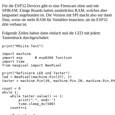
Für die ESP32-Devices gibt es eine Firmware ohne und mit
SPIRAM. Einige Boards haben zusätzliches RAM, welches aber
langsamer angebunden ist. Die Version mit SPI macht also nur dann
Sinn, wenn sie mehr RAM für Variablen brauchen, als im ESP32
drin verbaut ist.
Folgende Zeilen haben dann einfach mal die LED mit jedem
Tastendruck durchgeschaltet:
print("M5Lite Test")

import machine

import esp      # esp8266 function

import time

from neopixel import NeoPixel

print("Definiere LED und Taster")

led = NeoPixel(machine.Pin(27), 1)

taster = machine.Pin(39, machine.Pin.IN, machine.Pin.PU
count = 0

while 1:

    while taster.value() == 1:

        print(".", end='')

        time.sleep_ms(500)

    count+=1
