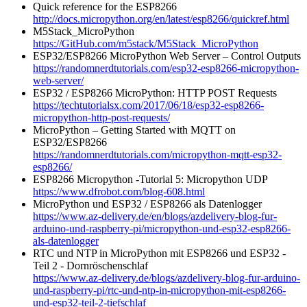
Quick reference for the ESP8266
http://docs.micropython.org/en/latest/esp8266/quickref.html
M5Stack_MicroPython
https://GitHub.com/m5stack/M5Stack_MicroPython
ESP32/ESP8266 MicroPython Web Server – Control Outputs
https://randomnerdtutorials.com/esp32-esp8266-micropython-
web-server/
ESP32 / ESP8266 MicroPython: HTTP POST Requests
https://techtutorialsx.com/2017/06/18/esp32-esp8266-
micropython-http-post-requests/
MicroPython – Getting Started with MQTT on
ESP32/ESP8266
https://randomnerdtutorials.com/micropython-mqtt-esp32-
esp8266/
ESP8266 Micropython -Tutorial 5: Micropython UDP
https://www.dfrobot.com/blog-608.html
MicroPython und ESP32 / ESP8266 als Datenlogger
https://www.az-delivery.de/en/blogs/azdelivery-blog-fur-
arduino-und-raspberry-pi/micropython-und-esp32-esp8266-
als-datenlogger
RTC und NTP in MicroPython mit ESP8266 und ESP32 -
Teil 2 - Dornröschenschlaf
https://www.az-delivery.de/blogs/azdelivery-blog-fur-arduino-
und-raspberry-pi/rtc-und-ntp-in-micropython-mit-esp8266-
und-esp32-teil-2-tiefschlaf