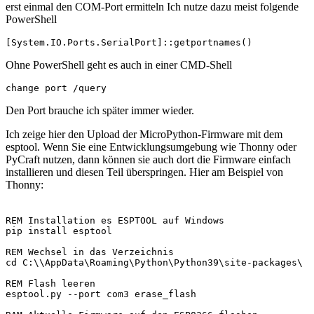
erst einmal den COM-Port ermitteln Ich nutze dazu meist folgende
PowerShell
[System.IO.Ports.SerialPort]::getportnames()
Ohne PowerShell geht es auch in einer CMD-Shell
change port /query
Den Port brauche ich später immer wieder.
Ich zeige hier den Upload der MicroPython-Firmware mit dem
esptool. Wenn Sie eine Entwicklungsumgebung wie Thonny oder
PyCraft nutzen, dann können sie auch dort die Firmware einfach
installieren und diesen Teil überspringen. Hier am Beispiel von
Thonny:
REM Installation es ESPTOOL auf Windows 

pip install esptool 

REM Wechsel in das Verzeichnis

cd C:\\AppData\Roaming\Python\Python39\site-packages\

REM Flash leeren

esptool.py --port com3 erase_flash
