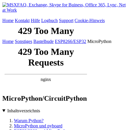
Home
Kontakt
Hilfe
Logbuch
Support
Cookie-Hinweis
Home
Sonstiges
Bastelbude
ESP8266/ESP32
MicroPython
MicroPython/CircuitPython
Inhaltsverzeichnis
Warum Python?
MicroPython und pyboard