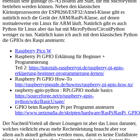
ebenfalls sehr günstige (6-7€) Boards am Start, die mit MicroPython
betrieben werden können. Neben den klassischen
Kleinstprozessoren der ESP8266/ESP32/Atmel-Klasse gibt es
natürlich noch die Gerät der ARM/RasPi-Klasse, auf denen
normalerweise ein Linux für ARM läuft. Natürlich gibt es auch
Python für Linux aber das hat mit MicroPython/CircuitPython
weniger zu tun. Natürlich kann ich auch mit dem klassischen Python
die GPIOs des Raspi ansteuern:
Raspberry Pico W
Raspberry Pi GPIO Erklärung für Beginner +
Programmierung
Teil 2:
https://tutorials-raspberrypi.de/raspberry-pi-gpio-
erklaerung-beginner-programmierung-lernen/
Raspberry Pi GPIO How-To
http://raspberrypiguide.de/howtos/raspberry-pi-gpio-how-to/
raspberry-gpio-python : RPi.GPIO module basics
https://sourceforge.net/p/raspberry-gpio-
python/wiki/BasicUsage/
GPIO beim Raspberry Pi per Programm ansteuern
http://www.netzmafia.de/skripten/hardware/RasPi/RasPi_GPI
Der Nachteil/Vorteil all dieser Lösungen ist aber das Linux darunter,
welches vielleicht etwas mehr Rechenleistung braucht aber vor
allem auch aktuell gehalten werden muss, damit es keine Einfallstore