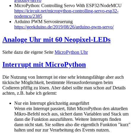
a-hobby-servo
MicroPython: Controlling Servo With ESP32/NodeMCU
https://icircuit.net/micropython-controlling-servo-esp32-
nodemcu/2385
Arduino PWM Servosteuerung
https://geekduino.de/2019/08/26/arduino-pwm-servo/
Analoge Uhr mit 60 Neopixel-LEDs
Siehe dazu die eigene Seite
MicroPython Uhr
Interrupt mit MicroPython
Die Nutzung von Interrupt ist eine sehr leistungsfähige aber auch
tückische Möglichkeit, bestimmte Herausforderungen beim
Codieren pfiffig zu lösen. Aber dabei sollte man schon auf Details
achten, z.B. habe ich gelernt:
Nur ein Interrupt gleichzeitig ausgeführt
Wenn ein Interrupt passiert, führt MicroPython den aktuellen
Mikro-Befehl noch aus, sichert dann Variablen und Stack um
dann die Funktion auszuführen. Weitere Interrupts finden
dann nicht statt. Sie sollten also die eigentlich Funktion "kurz"
halten und nur zur Verarbeitung des Events nutzen.