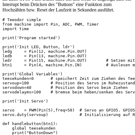
Interrupt beim Drücken des "Buttons" eine Funktion zum
Hochzählen bzw. Reset der Laufzeit in Sekunden ausführt.
# Teeodor simple

from machine import Pin, ADC, PWM, Timer

import time

print('Program started')

print('Init LED, Button, ldr')

ledg     = Pin(12, machine.Pin.OUT)

ledb     = Pin(13, machine.Pin.OUT)

ledr     = Pin(15, machine.Pin.OUT)        # Setzen mit
btn1     = Pin(4, machine.Pin.IN)          # Auslesen m
print('Global Variables')

teesekunden=0       # speichert Zeit zum Ziehen des Tee
servoup=100         # Position des Servo im Ruhezustand

servodown=40        # Position des Servo beim Ziehen

servodelayms=100    # bremse beim heben/senken des Serv
print('Init Servo')

servo    = PWM(Pin(5),freq=50)  # Servo an GPIO5. GPIO5
servo.duty(servoup)             # Initialisierung auf R
def handlebutton(btn1):

    global teesekunden

    print("ButtonDown")
