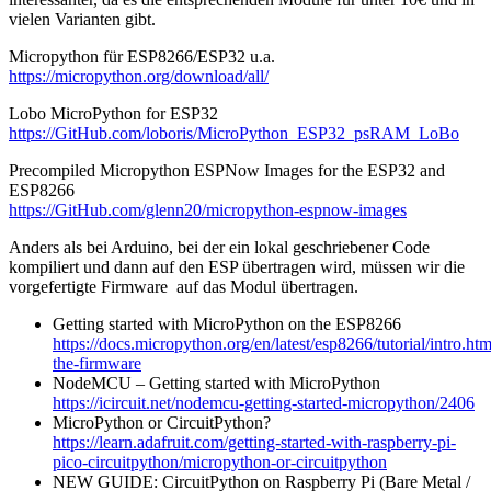
vielen Varianten gibt.
Micropython für ESP8266/ESP32 u.a.
https://micropython.org/download/all/
Lobo MicroPython for ESP32
https://GitHub.com/loboris/MicroPython_ESP32_psRAM_LoBo
Precompiled Micropython ESPNow Images for the ESP32 and
ESP8266
https://GitHub.com/glenn20/micropython-espnow-images
Anders als bei Arduino, bei der ein lokal geschriebener Code
kompiliert und dann auf den ESP übertragen wird, müssen wir die
vorgefertigte Firmware auf das Modul übertragen.
Getting started with MicroPython on the ESP8266
https://docs.micropython.org/en/latest/esp8266/tutorial/intro.ht
the-firmware
NodeMCU – Getting started with MicroPython
https://icircuit.net/nodemcu-getting-started-micropython/2406
MicroPython or CircuitPython?
https://learn.adafruit.com/getting-started-with-raspberry-pi-
pico-circuitpython/micropython-or-circuitpython
NEW GUIDE: CircuitPython on Raspberry Pi (Bare Metal /