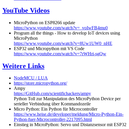
YouTube Videos
MicroPython on ESP8266 update
https://www.youtube.com/watch?v=_voIwFB4mu0
Program all the things - How to develop IoT devices using
MicroPython
https://www.youtube.com/watch?v=8Uw1UW0_nHE
ESP32 und Micropython mit VS Code
https://www.youtube.com/watch?v=7rWHri-sgQw
Weitere Links
NodeMCU / LUA
https://store.micropython.org/
Ampy
https://GitHub.com/scientifichackers/ampy
Python Toll zur Manipulation des MicroPython Device per
serieller Verbindung über Kommandozeile
Micro Python: Ein Python für Microcontroller
https://www.heise.de/developer/meldung/Micro-Python-Ein-
Python-fuer-Microcontroller-2217095.html
Einstieg in MicroPython: Servo und Distanzsensor mit ESP32