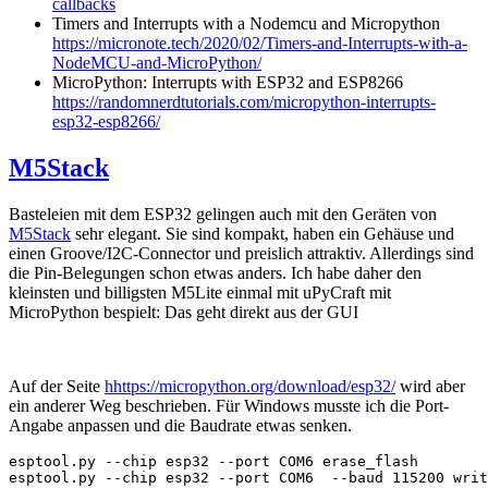
callbacks
Timers and Interrupts with a Nodemcu and Micropython
https://micronote.tech/2020/02/Timers-and-Interrupts-with-a-
NodeMCU-and-MicroPython/
MicroPython: Interrupts with ESP32 and ESP8266
https://randomnerdtutorials.com/micropython-interrupts-
esp32-esp8266/
M5Stack
Basteleien mit dem ESP32 gelingen auch mit den Geräten von
M5Stack
sehr elegant. Sie sind kompakt, haben ein Gehäuse und
einen Groove/I2C-Connector und preislich attraktiv. Allerdings sind
die Pin-Belegungen schon etwas anders. Ich habe daher den
kleinsten und billigsten M5Lite einmal mit uPyCraft mit
MicroPython bespielt: Das geht direkt aus der GUI
Auf der Seite
hhttps://micropython.org/download/esp32/
wird aber
ein anderer Weg beschrieben. Für Windows musste ich die Port-
Angabe anpassen und die Baudrate etwas senken.
esptool.py --chip esp32 --port COM6 erase_flash

esptool.py --chip esp32 --port COM6  --baud 115200 wri