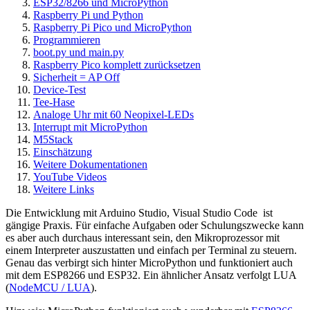
ESP32/8266 und MicroPython
Raspberry Pi und Python
Raspberry Pi Pico und MicroPython
Programmieren
boot.py und main.py
Raspberry Pico komplett zurücksetzen
Sicherheit = AP Off
Device-Test
Tee-Hase
Analoge Uhr mit 60 Neopixel-LEDs
Interrupt mit MicroPython
M5Stack
Einschätzung
Weitere Dokumentationen
YouTube Videos
Weitere Links
Die Entwicklung mit Arduino Studio, Visual Studio Code ist
gängige Praxis. Für einfache Aufgaben oder Schulungszwecke kann
es aber auch durchaus interessant sein, den Mikroprozessor mit
einem Interpreter auszustatten und einfach per Terminal zu steuern.
Genau das verbirgt sich hinter MicroPython und funktioniert auch
mit dem ESP8266 und ESP32. Ein ähnlicher Ansatz verfolgt LUA
(
NodeMCU / LUA
).