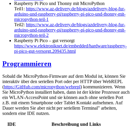
Raspberry Pi Pico und Thonny mit MicroPython
Teil1:
https://www.az-delivery.de/blogs/azdelivery-blog-fur-
arduino-und-raspberry-pi/raspberry-pi-pico-und-thonny-mit-
micropython-teil-1
Teil2:
https://www.az-delivery.de/blogs/azdelivery-blog-fur-
arduino-und-raspberry-pi/raspberry-pi-pico-und-thonny-mit-
micropython-teil-2
Raspberry Pi Pico – gut versorgt
https://www.elektroniknet.de/embedded/hardware/raspberry-
pi-pico-gut-versorgt.209435.html
Programmieren
Sobald die MicroPython-Firmware auf dem Modul ist, können Sie
interaktiv über den seriellen Port oder per HTTP über WebREPL
(
https://GitHub.com/micropython/webrepl
) kommunizieren. Wenn
Sie MicroPython installiert haben, dann ist der kleine Prozessor auch
ein WLAN-AccessPoint und sie können auch ohne seriellen Port
z.B. mit einem Smartphone oder Tablet Kontakt aufnehmen. Auf
Dauer werden Sie aber nicht per seriellem Terminal" arbeiten,
sondern eine IDE nutzen.
IDE
Beschreibung und Links