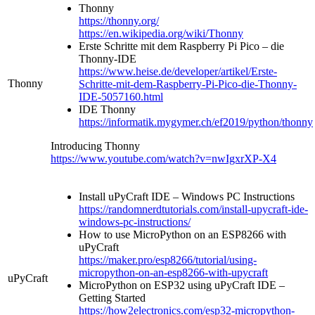
Thonny
https://thonny.org/
https://en.wikipedia.org/wiki/Thonny
Erste Schritte mit dem Raspberry Pi Pico – die
Thonny-IDE
https://www.heise.de/developer/artikel/Erste-
Thonny
Schritte-mit-dem-Raspberry-Pi-Pico-die-Thonny-
IDE-5057160.html
IDE Thonny
https://informatik.mygymer.ch/ef2019/python/thonny
Introducing Thonny
https://www.youtube.com/watch?v=nwIgxrXP-X4
Install uPyCraft IDE – Windows PC Instructions
https://randomnerdtutorials.com/install-upycraft-ide-
windows-pc-instructions/
How to use MicroPython on an ESP8266 with
uPyCraft
https://maker.pro/esp8266/tutorial/using-
micropython-on-an-esp8266-with-upycraft
uPyCraft
MicroPython on ESP32 using uPyCraft IDE –
Getting Started
https://how2electronics.com/esp32-micropython-