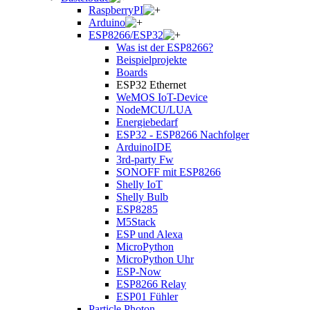
RaspberryPI
Arduino
ESP8266/ESP32
Was ist der ESP8266?
Beispielprojekte
Boards
ESP32 Ethernet
WeMOS IoT-Device
NodeMCU/LUA
Energiebedarf
ESP32 - ESP8266 Nachfolger
ArduinoIDE
3rd-party Fw
SONOFF mit ESP8266
Shelly IoT
Shelly Bulb
ESP8285
M5Stack
ESP und Alexa
MicroPython
MicroPython Uhr
ESP-Now
ESP8266 Relay
ESP01 Fühler
Particle Photon