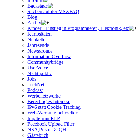
Infofilm
Backstage
Suchen auf der MSXFAQ
Blog
Archiv
Kinder - Einstieg in Programmieren, Elektronik, etc
Kuriositäten
Netikette
Jahresende
Newsgroups
Information Overflow
Communitybridge
UserVoice
Nicht public
Jobs
TechNet
Podcast
Werbenetzwerke
Berechtigtes Interesse
IPv6 statt Cookie-Tracking
Web-Werbung bei weltde
Impftermin RLP
Facebook Upload Filter
NSA,Prism,GCQH
Gästebuch