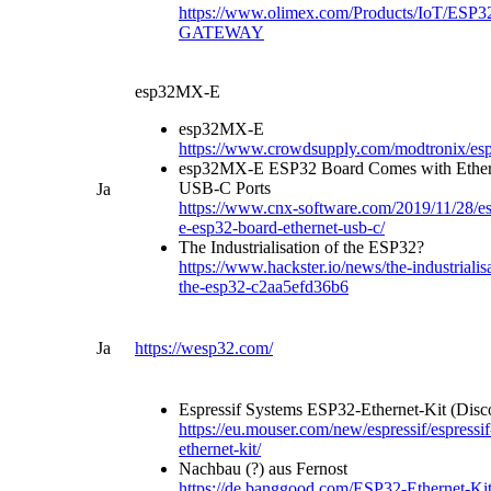
https://www.olimex.com/Products/IoT/ESP3
GATEWAY
esp32MX-E
esp32MX-E
https://www.crowdsupply.com/modtronix/e
esp32MX-E ESP32 Board Comes with Ether
USB-C Ports
Ja
https://www.cnx-software.com/2019/11/28/
e-esp32-board-ethernet-usb-c/
The Industrialisation of the ESP32?
https://www.hackster.io/news/the-industrialis
the-esp32-c2aa5efd36b6
Ja
https://wesp32.com/
Espressif Systems ESP32-Ethernet-Kit (Disc
https://eu.mouser.com/new/espressif/espressi
ethernet-kit/
Nachbau (?) aus Fernost
https://de.banggood.com/ESP32-Ethernet-Kit