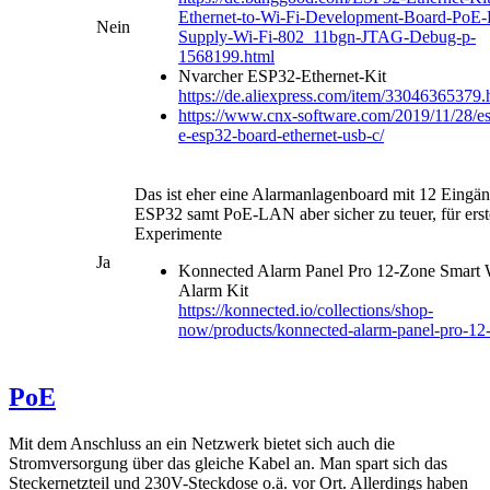
Ethernet-to-Wi-Fi-Development-Board-PoE
Nein
Supply-Wi-Fi-802_11bgn-JTAG-Debug-p-
1568199.html
Nvarcher ESP32-Ethernet-Kit
https://de.aliexpress.com/item/33046365379.
https://www.cnx-software.com/2019/11/28/
e-esp32-board-ethernet-usb-c/
Das ist eher eine Alarmanlagenboard mit 12 Eingä
ESP32 samt PoE-LAN aber sicher zu teuer, für erst
Experimente
Ja
Konnected Alarm Panel Pro 12-Zone Smart 
Alarm Kit
https://konnected.io/collections/shop-
now/products/konnected-alarm-panel-pro-12-
PoE
Mit dem Anschluss an ein Netzwerk bietet sich auch die
Stromversorgung über das gleiche Kabel an. Man spart sich das
Steckernetzteil und 230V-Steckdose o.ä. vor Ort. Allerdings haben