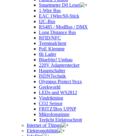
Smartmeter D0 Leser
1-Wire Bus
EAC 1Wire/S0-Stick
I2C-Bus
RS485 / ModBus / DMX
Long Distance Bus
RFID/NFC
Terminalclient
PoE Klemme
6h Lader
Bluefritz! Umbau
220V Adapterstecker
Hauptschalter
ISDNTechnik
Olympus Protect 9xxx
Geekworld
LEDs und WS2812
Vindriktning
CO2 Sensor
FRITZ!Box UPNP
Mikrofonspinne
Teelicht Elektroschrott
Internet of Things
Elektromobilität