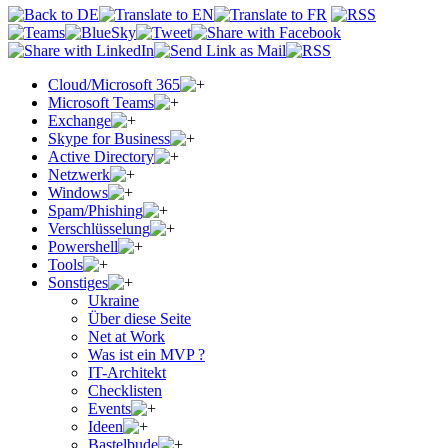
Cloud/Microsoft 365
Microsoft Teams
Exchange
Skype for Business
Active Directory
Netzwerk
Windows
Spam/Phishing
Verschlüsselung
Powershell
Tools
Sonstiges
Ukraine
Über diese Seite
Net at Work
Was ist ein MVP ?
IT-Architekt
Checklisten
Events
Ideen
Bastelbude