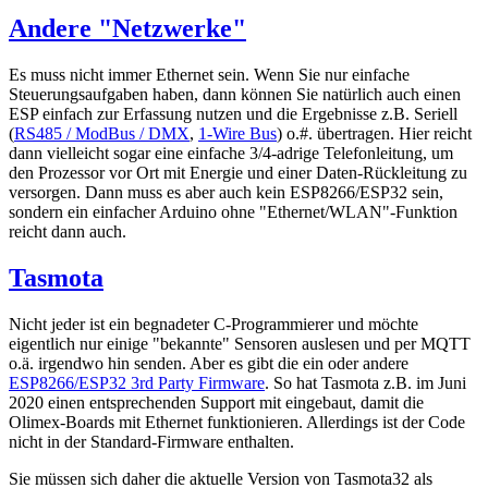
Andere "Netzwerke"
Es muss nicht immer Ethernet sein. Wenn Sie nur einfache
Steuerungsaufgaben haben, dann können Sie natürlich auch einen
ESP einfach zur Erfassung nutzen und die Ergebnisse z.B. Seriell
(
RS485 / ModBus / DMX
,
1-Wire Bus
) o.#. übertragen. Hier reicht
dann vielleicht sogar eine einfache 3/4-adrige Telefonleitung, um
den Prozessor vor Ort mit Energie und einer Daten-Rückleitung zu
versorgen. Dann muss es aber auch kein ESP8266/ESP32 sein,
sondern ein einfacher Arduino ohne "Ethernet/WLAN"-Funktion
reicht dann auch.
Tasmota
Nicht jeder ist ein begnadeter C-Programmierer und möchte
eigentlich nur einige "bekannte" Sensoren auslesen und per MQTT
o.ä. irgendwo hin senden. Aber es gibt die ein oder andere
ESP8266/ESP32 3rd Party Firmware
. So hat Tasmota z.B. im Juni
2020 einen entsprechenden Support mit eingebaut, damit die
Olimex-Boards mit Ethernet funktionieren. Allerdings ist der Code
nicht in der Standard-Firmware enthalten.
Sie müssen sich daher die aktuelle Version von Tasmota32 als