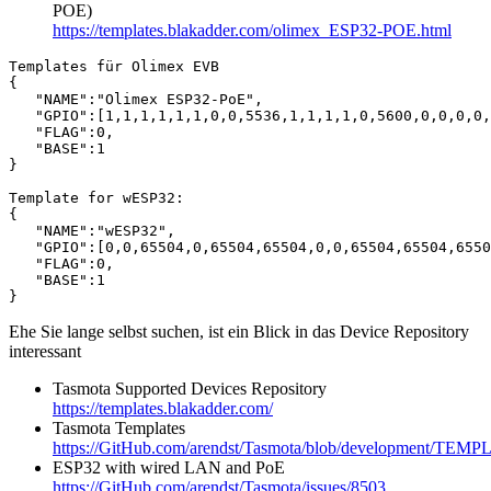
POE)
https://templates.blakadder.com/olimex_ESP32-POE.html
Templates für Olimex EVB

{

   "NAME":"Olimex ESP32-PoE",

   "GPIO":[1,1,1,1,1,1,0,0,5536,1,1,1,1,0,5600,0,0,0,0,
   "FLAG":0,

   "BASE":1

}

Template for wESP32:

{

   "NAME":"wESP32",

   "GPIO":[0,0,65504,0,65504,65504,0,0,65504,65504,6550
   "FLAG":0,

   "BASE":1

}
Ehe Sie lange selbst suchen, ist ein Blick in das Device Repository
interessant
Tasmota Supported Devices Repository
https://templates.blakadder.com/
Tasmota Templates
https://GitHub.com/arendst/Tasmota/blob/development/TEM
ESP32 with wired LAN and PoE
https://GitHub.com/arendst/Tasmota/issues/8503