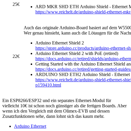
25€
ARD MKR SHD ETH Arduino Shield - Ethernet
https://www.reichelt.de/arduino-shield-ethernet-m
Auch das originale Arduino-Board basiert auf dem W5500
Wer genau hinsieht, kann auch die Lötaugen für die Nac
Arduino Ethernet Shield 2
https://store.arduino.cc/products/arduino-ethernet-sh
Arduino Ethernet Shield 2 with PoE (retired)
22€
https://docs.arduino.cc/retired/shields/arduino-ether
Getting Started with the Arduino Ethernet Shield an
https://docs.arduino.cc/retired/getting-started-guid
ARDUINO SHD ETH2 Arduino Shield - Ethernet S
https://www.reichelt.de/arduino-shield-ethernet-sh
p159410.html
Ein ESP8266/ESP32 und ein separates Ethernet-Modul für
vielleicht 10€ ist schon noch günstiger als die fertigen Boards. Aber
wenn ich den Vergleich mit dem Olimex-EVB und dessen
Zusatzfunktionen sehe, dann lohnt sich das kaum mehr.
Arduino Ethernet