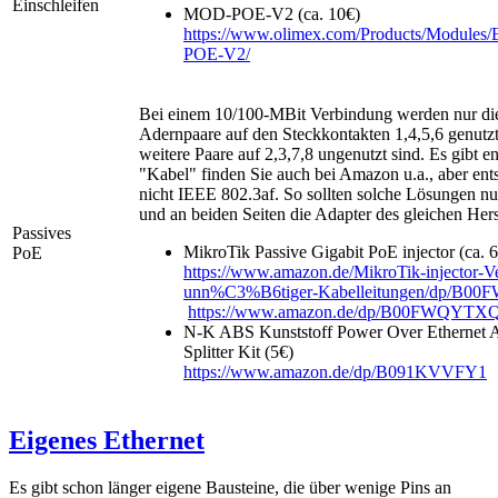
Einschleifen
MOD-POE-V2 (ca. 10€)
https://www.olimex.com/Products/Modules
POE-V2/
Bei einem 10/100-MBit Verbindung werden nur die
Adernpaare auf den Steckkontakten 1,4,5,6 genutz
weitere Paare auf 2,3,7,8 ungenutzt sind. Es gibt e
"Kabel" finden Sie auch bei Amazon u.a., aber ent
nicht IEEE 802.3af. So sollten solche Lösungen nur
und an beiden Seiten die Adapter des gleichen Hers
Passives
MikroTik Passive Gigabit PoE injector (ca. 
PoE
https://www.amazon.de/MikroTik-injector-V
unn%C3%B6tiger-Kabelleitungen/dp/B
https://www.amazon.de/dp/B00FWQYTX
N-K ABS Kunststoff Power Over Ethernet Ad
Splitter Kit (5€)
https://www.amazon.de/dp/B091KVVFY1
Eigenes Ethernet
Es gibt schon länger eigene Bausteine, die über wenige Pins an