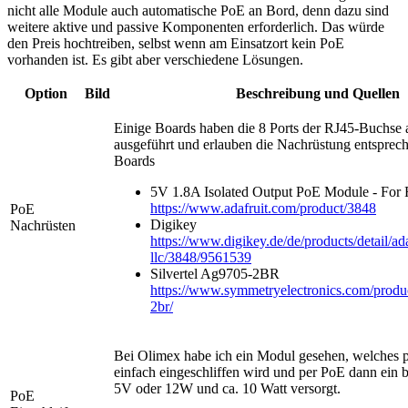
nicht alle Module auch automatische PoE an Bord, denn dazu sind
weitere aktive und passive Komponenten erforderlich. Das würde
den Preis hochtreiben, selbst wenn am Einsatzort kein PoE
vorhanden ist. Es gibt aber verschiedene Lösungen.
Option
Bild
Beschreibung und Quellen
Einige Boards haben die 8 Ports der RJ45-Buchse 
ausgeführt und erlauben die Nachrüstung entsprec
Boards
5V 1.8A Isolated Output PoE Module - For R
https://www.adafruit.com/product/3848
PoE
Digikey
Nachrüsten
https://www.digikey.de/de/products/detail/ada
llc/3848/9561539
Silvertel Ag9705-2BR
https://www.symmetryelectronics.com/product
2br/
Bei Olimex habe ich ein Modul gesehen, welches 
einfach eingeschliffen wird und per PoE dann ein 
5V oder 12W und ca. 10 Watt versorgt.
PoE