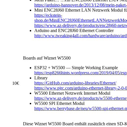
https://arduino-hannover.de/2013/12/08/mein-paket
Mini ENC28J60 Ethernet LAN Netzwerk Modul fü
https://eckstein-
shop.de/MiniENC28J60EthernetLANNetzwerkMo
https://www.az-delivery.de/products/enc28j60-net
Arduino and ENC28J60 Ethernet Controller
http://www.tweaking4all.com/hardware/arduino/ard
Boards auf Wiznet W5500
ESP32 + W5500 — Simple Working Example
https://esp8266hints.wordpress.com/2019/04/05/e
Library
https://GitHub.com/arduino-libraries/Ethernet/
10€
https://www.pjrc.com/arduino-ethernet-library-2-0-0
W5500 Ethernet Netzwerk Internet Modul
https://www.az-delivery.de/products/w5500-etherne
W5500 SPI Ethernet Modul
https://www.berrybase.de/neu/w5500-spi-ethernet-
Diese Wiznet W5500 Board enthält zusätzlich einen SD-K