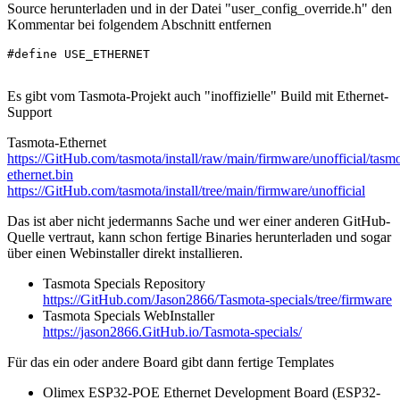
Source herunterladen und in der Datei "user_config_override.h" den
Kommentar bei folgendem Abschnitt entfernen
#define USE_ETHERNET

Es gibt vom Tasmota-Projekt auch "inoffizielle" Build mit Ethernet-
Support
Tasmota-Ethernet
https://GitHub.com/tasmota/install/raw/main/firmware/unofficial/tasm
ethernet.bin
https://GitHub.com/tasmota/install/tree/main/firmware/unofficial
Das ist aber nicht jedermanns Sache und wer einer anderen GitHub-
Quelle vertraut, kann schon fertige Binaries herunterladen und sogar
über einen Webinstaller direkt installieren.
Tasmota Specials Repository
https://GitHub.com/Jason2866/Tasmota-specials/tree/firmware
Tasmota Specials WebInstaller
https://jason2866.GitHub.io/Tasmota-specials/
Für das ein oder andere Board gibt dann fertige Templates
Olimex ESP32-POE Ethernet Development Board (ESP32-