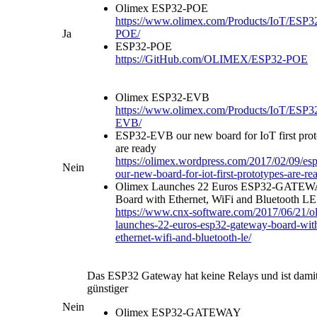
Olimex ESP32-POE
https://www.olimex.com/Products/IoT/ESP3
Ja
POE/
ESP32-POE
https://GitHub.com/OLIMEX/ESP32-POE
Olimex ESP32-EVB
https://www.olimex.com/Products/IoT/ESP3
EVB/
ESP32-EVB our new board for IoT first prot
are ready
https://olimex.wordpress.com/2017/02/09/es
Nein
our-new-board-for-iot-first-prototypes-are-re
Olimex Launches 22 Euros ESP32-GATE
Board with Ethernet, WiFi and Bluetooth LE
https://www.cnx-software.com/2017/06/21/o
launches-22-euros-esp32-gateway-board-wit
ethernet-wifi-and-bluetooth-le/
Das ESP32 Gateway hat keine Relays und ist dami
günstiger
Nein
Olimex ESP32-GATEWAY