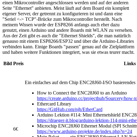
einen Mikrocontroller angeschlossen werden und auf der anderen
Seite "Ethernet" anbieten. Meist läuft auf dem Board ein komplett
eigener Server, der getrennt zu konfigurieren ist und dann eine
"Seriel <-> TCP"-Brücke zum Mikrocontroller herstellt. Nach
meinem Wissen wurde der ESP8266 anfangs auch eher dazu
genutzt, einen Arduino und andere Boards mit WLAN zu versehen.
Aus der Zeit gibt es auch die "Ethernet Shields", die man natürlich
genauso mit einem ESP8266/ESP32 und über die Arduino-Libraries
verbinden kann. Einige Boards "passen" genau auf die Zielplattform
und haben weitere Funktionen integriert, was sie etwas teurer macht.
Bild
Preis
Links
Ein einfaches auf dem Chip ENC28J60-I/SO basierendes M
How to Connect the ENC28J60 to an Arduino
https://create.arduino.cc/projecthub/Sourcery/how-
Ethercard Library
https://GitHub.com/njh/EtherCard
Arduino Lektion #114: Mini Ethernetshield ENC2
https://draeger-it.blog/arduino-lektion-114-mini-eth
Microchip ENC28J60 Ethernet Modul (SPI Schnittst
6€
https://www.arduino-projekte.de/index.php?n=24
Mein Paket… …ein ENC28J60 Ethernet LAN Net