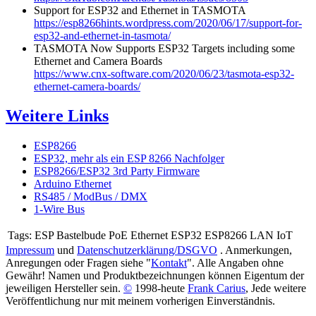
Support for ESP32 and Ethernet in TASMOTA
https://esp8266hints.wordpress.com/2020/06/17/support-for-
esp32-and-ethernet-in-tasmota/
TASMOTA Now Supports ESP32 Targets including some
Ethernet and Camera Boards
https://www.cnx-software.com/2020/06/23/tasmota-esp32-
ethernet-camera-boards/
Weitere Links
ESP8266
ESP32, mehr als ein ESP 8266 Nachfolger
ESP8266/ESP32 3rd Party Firmware
Arduino Ethernet
RS485 / ModBus / DMX
1-Wire Bus
Tags:
ESP Bastelbude PoE Ethernet ESP32 ESP8266 LAN IoT
Impressum
und
Datenschutzerklärung/DSGVO
. Anmerkungen,
Anregungen oder Fragen siehe "
Kontakt
". Alle Angaben ohne
Gewähr! Namen und Produktbezeichnungen können Eigentum der
jeweiligen Hersteller sein.
©
1998-heute
Frank Carius
, Jede weitere
Veröffentlichung nur mit meinem vorherigen Einverständnis.