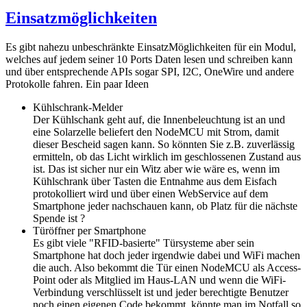
Einsatzmöglichkeiten
Es gibt nahezu unbeschränkte EinsatzMöglichkeiten für ein Modul,
welches auf jedem seiner 10 Ports Daten lesen und schreiben kann
und über entsprechende APIs sogar SPI, I2C, OneWire und andere
Protokolle fahren. Ein paar Ideen
Kühlschrank-Melder
Der Kühlschank geht auf, die Innenbeleuchtung ist an und
eine Solarzelle beliefert den NodeMCU mit Strom, damit
dieser Bescheid sagen kann. So könnten Sie z.B. zuverlässig
ermitteln, ob das Licht wirklich im geschlossenen Zustand aus
ist. Das ist sicher nur ein Witz aber wie wäre es, wenn im
Kühlschrank über Tasten die Entnahme aus dem Eisfach
protokolliert wird und über einen WebService auf dem
Smartphone jeder nachschauen kann, ob Platz für die nächste
Spende ist ?
Türöffner per Smartphone
Es gibt viele "RFID-basierte" Türsysteme aber sein
Smartphone hat doch jeder irgendwie dabei und WiFi machen
die auch. Also bekommt die Tür einen NodeMCU als Access-
Point oder als Mitglied im Haus-LAN und wenn die WiFi-
Verbindung verschlüsselt ist und jeder berechtigte Benutzer
noch einen eigenen Code bekommt, könnte man im Notfall so