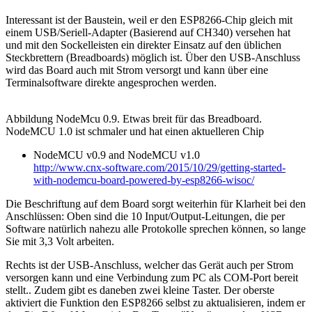
Interessant ist der Baustein, weil er den ESP8266-Chip gleich mit
einem USB/Seriell-Adapter (Basierend auf CH340) versehen hat
und mit den Sockelleisten ein direkter Einsatz auf den üblichen
Steckbrettern (Breadboards) möglich ist. Über den USB-Anschluss
wird das Board auch mit Strom versorgt und kann über eine
Terminalsoftware direkte angesprochen werden.
Abbildung NodeMcu 0.9. Etwas breit für das Breadboard.
NodeMCU 1.0 ist schmaler und hat einen aktuelleren Chip
NodeMCU v0.9 and NodeMCU v1.0
http://www.cnx-software.com/2015/10/29/getting-started-
with-nodemcu-board-powered-by-esp8266-wisoc/
Die Beschriftung auf dem Board sorgt weiterhin für Klarheit bei den
Anschlüssen: Oben sind die 10 Input/Output-Leitungen, die per
Software natürlich nahezu alle Protokolle sprechen können, so lange
Sie mit 3,3 Volt arbeiten.
Rechts ist der USB-Anschluss, welcher das Gerät auch per Strom
versorgen kann und eine Verbindung zum PC als COM-Port bereit
stellt.. Zudem gibt es daneben zwei kleine Taster. Der oberste
aktiviert die Funktion den ESP8266 selbst zu aktualisieren, indem er