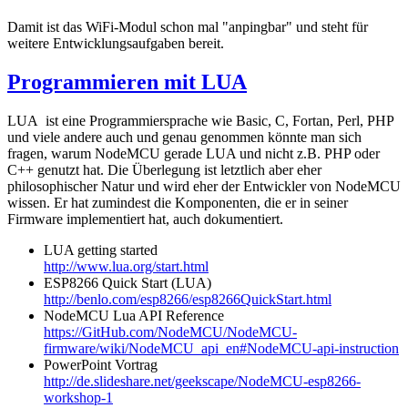
Damit ist das WiFi-Modul schon mal "anpingbar" und steht für
weitere Entwicklungsaufgaben bereit.
Programmieren mit LUA
LUA ist eine Programmiersprache wie Basic, C, Fortan, Perl, PHP
und viele andere auch und genau genommen könnte man sich
fragen, warum NodeMCU gerade LUA und nicht z.B. PHP oder
C++ genutzt hat. Die Überlegung ist letztlich aber eher
philosophischer Natur und wird eher der Entwickler von NodeMCU
wissen. Er hat zumindest die Komponenten, die er in seiner
Firmware implementiert hat, auch dokumentiert.
LUA getting started
http://www.lua.org/start.html
ESP8266 Quick Start (LUA)
http://benlo.com/esp8266/esp8266QuickStart.html
NodeMCU Lua API Reference
https://GitHub.com/NodeMCU/NodeMCU-
firmware/wiki/NodeMCU_api_en#NodeMCU-api-instruction
PowerPoint Vortrag
http://de.slideshare.net/geekscape/NodeMCU-esp8266-
workshop-1