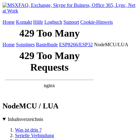
Home
Kontakt
Hilfe
Logbuch
Support
Cookie-Hinweis
Home
Sonstiges
Bastelbude
ESP8266/ESP32
NodeMCU/LUA
NodeMCU / LUA
Inhaltsverzeichnis
Was ist drin ?
Serielle Verbindung