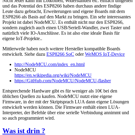
Nicht Jeder kann mit Lötkolben, Widerständen etc. einfach umgehen
und das Potential des ESP8266 haben durchaus andere findige
Leute dazu gebracht, Erweiterungen und eigene Boards mit dem
ESP8266 als Basis auf den Markt zu bringen. Ein sehr interessantes
Projekt ist dabei NodeMCU. Es enthält nicht nur den ESP8266,
sondern zugleich auch einen USB/Seriell-Wandler, zwei Taster und
natürlich viele IO-Anschlüsse. Es ist also eine ideale Basis für
eigene IoT-Projekte..
Mittlerweile haben noch weitere Hersteller kompatible Boards
entwickelt. Siehe dazu
ESP8266 SoC
oder
WeMOS IoT-Device
http://NodeMCU.com/index_en.html
NodeMCU
https://en.wikipedia.org/wiki/NodeMCU
https://GitHub.com/NodeMCU/NodeMCU-flasher
Entsprechende Hardware gibt es für weniger als 10€ bei den
üblichen Quellen zu kaufen. NodeMCU nutzt eine eigene
Firmware, in der mit der Skriptsprach LUA dann eigene Lösungen
entwickelt werden können. Die Firmware enthält einen LUA-
Interpreter, der Befehle über eine serielle Verbindung annimmt und
so auch programmiert wird.
Was ist drin ?