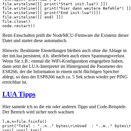
file.writeline([[ print("Start init.lua") ]])

file.writeline([[ print("hier dann weitere Befehle") ]]
file.writeline([[ print("End init-lua")]])

file.writeline([[ end) ]])

file.close()

node.restart()
Beim Einschalten prüft die NodeMCU-Firmware die Existenz dieser
Datei und startet diese automatisch.
Hinweis: Bestimmte Einstellungen bleiben auch ohne die Ablage in
der init.lua persistent, d.h. überleben auch einen Spannungsverlust.
Wenn Sie z.B.: einmal die WiFi-Konfiguration eingegeben haben,
dann setzt der LUA-Interpreter im Hintergrund die Parameter des
ES8266, der die Information in einem nicht flüchtigen Speicher
ablegt, so dass der ESP8266 nach ca. 5 Sek schon wieder per PING
erreichbar ist.
LUA Tipps
Hier sammle ich so die ein oder anderen Tipps und Code-Beispiele.
Der Bereich wird sicher noch wachsen
l,m,n=file.fsinfo()

print("Total : "..n.." bytes\r\nUsed  : "..m.." bytes\r
r=nil u=nil t=nil
