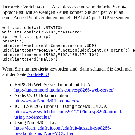
Der große Vorteil von LUA ist, dass es eine sehr einfache Skript-
Sprache ist. Mit so wenigen Zeilen können Sie sich per WiFi an
einen AccessPoint verbinden und ein HALLO per UDP versenden.
wifi.setmode(wifi.STATION)

wifi.sta.config("SSID","password")

ip = wifi.sta.getip()

print(ip)

udpclient=net.createConnection(net.UDP)

udpclient:on("receive",function(udpclient,c) print(c) e
udpclient:connect(5683,"192.168.178.10")

udpclient:send("Hallo")
Wenn Sie nun neugierig geworden sind, dann schauen Sie doch mal
auf der Seite
NodeMCU
ESP8266 Web Server Tutorial mit LUA
http://randomnerdtutorials.com/esp8266-web-server/
Node.MCU Dokumentation
http://www.NodeMCU.com/docs/
IOT ESP8266 Tutorial – Using nodeMCU/LUA
http://www.switchdoc.com/2015/10/iot-esp8266-tutorial-
using-nodemculua/
Using NodeMCU Lua
https://learn.adafruit.com/adafruit-huzzah-esp8266-
breakout/using-NodeMCU-lua