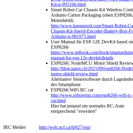
Kit-p-995166.html
Smart Robot Car Chassis Kit Wireless Contr
Arduino Carton Packaging (ohen ESP8266
Motoshield)
http://www.banggood.com/Smart-Robot-Ca
Chassis-Kit-Speed-Encoder-Battery-Box-Fo
Arduino-p-981975.html
User Manual für ESP-12E DevKit based o
ESP8266
https://www.gitbook.com/book/smartarduin
manual-for-esp-12e-devkit/details
ESP8266: NodeMCU Motor Shield Revie
http://blog.squix.ch/2015/09/esp8266-No
motor-shield-review.html
Alternative Steuersoftware durch Lageände
des Smartphone
ESP8266 WiFi RC car
http://www.roboremo.com/esp8266-wifi-rc-
car.html
Hier hat jemand ein normales RC-Auto
entsprechend "erweitert"
IRC Melder
http://web.ncf.ca/fp927/esp/