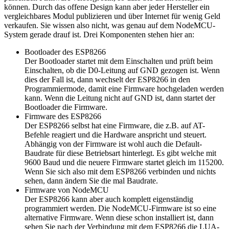
können. Durch das offene Design kann aber jeder Hersteller ein
vergleichbares Modul publizieren und über Internet für wenig Geld
verkaufen. Sie wissen also nicht, was genau auf dem NodeMCU-
System gerade drauf ist. Drei Komponenten stehen hier an:
Bootloader des ESP8266
Der Bootloader startet mit dem Einschalten und prüft beim
Einschalten, ob die D0-Leitung auf GND gezogen ist. Wenn
dies der Fall ist, dann wechselt der ESP8266 in den
Programmiermode, damit eine Firmware hochgeladen werden
kann. Wenn die Leitung nicht auf GND ist, dann startet der
Bootloader die Firmware.
Firmware des ESP8266
Der ESP8266 selbst hat eine Firmware, die z.B. auf AT-
Befehle reagiert und die Hardware anspricht und steuert.
Abhängig von der Firmware ist wohl auch die Default-
Baudrate für diese Betriebsart hinterlegt. Es gibt welche mit
9600 Baud und die neuere Firmware startet gleich im 115200.
Wenn Sie sich also mit dem ESP8266 verbinden und nichts
sehen, dann ändern Sie die mal Baudrate.
Firmware von NodeMCU
Der ESP8266 kann aber auch komplett eigenständig
programmiert werden. Die NodeMCU-Firmware ist so eine
alternative Firmware. Wenn diese schon installiert ist, dann
sehen Sie nach der Verbindung mit dem ESP8266 die LUA-