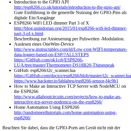
Introduction to the GPIO API
http://esp8266.co.uk/tutorials/introduction-to-the-gpio-api/
Gute Einführung in die generelle Nutzung der GPIO-Pins als
digitale Ein/Ausgänge
ESP8266 WiFi LED dimmer Part 3 of X
http://blog.quindorian.org/2015/01/esp8266-wifi-led-dimmer-
part-3-of-x.html
Beschreibung zur Ansteuerung per Pulsweiten -Modulation.
Auslesen eines OneWire-Device
http://www.instructables.com/id/Low-cost-WIFI-temperature-
data-logger-based-on-ESP/?ALLSTEPS
https://GitHub.com/ok1cdj/ESP8266-
LUA/tree/master/Thermometer-DS18B20-Thingspeak
GitHub: esp8266/i2c_scanner.lua
https://GitHub.com/docice/esp8266/blob/master/i2c_scanner.lu
https://www.hackster.io/fablabeu/esp8266-sensor-f4c9b1
How to Make an Interactive TCP Server with NodeMCU on
the ESP8266
http://www.allaboutcircuits.com/projects/how-to-make-an-
interactive-tcp-server-nodemcu-on-the-esp8266/
Home Automation Using ESP8266
http://randomnerdtutorials.com/home-automation-using-
esp8266/
Beachten Sie dabei, dass die GPIO-Ports am Gerät nicht mit der