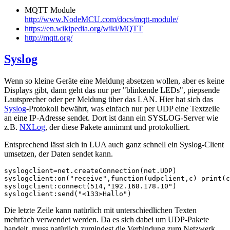
MQTT Module
http://www.NodeMCU.com/docs/mqtt-module/
https://en.wikipedia.org/wiki/MQTT
http://mqtt.org/
Syslog
Wenn so kleine Geräte eine Meldung absetzen wollen, aber es keine
Displays gibt, dann geht das nur per "blinkende LEDs", piepsende
Lautsprecher oder per Meldung über das LAN. Hier hat sich das
Syslog
-Protokoll bewährt, was einfach nur per UDP eine Textzeile
an eine IP-Adresse sendet. Dort ist dann ein SYSLOG-Server wie
z.B.
NXLog
, der diese Pakete annimmt und protokolliert.
Entsprechend lässt sich in LUA auch ganz schnell ein Syslog-Client
umsetzen, der Daten sendet kann.
syslogclient=net.createConnection(net.UDP)

syslogclient:on("receive",function(udpclient,c) print(c
syslogclient:connect(514,"192.168.178.10")

syslogclient:send("<133>Hallo")
Die letzte Zeile kann natürlich mit unterschiedlichen Texten
mehrfach verwendet werden. Da es sich dabei um UDP-Pakete
handelt, muss natürlich zumindest die Verbindung zum Netzwerk