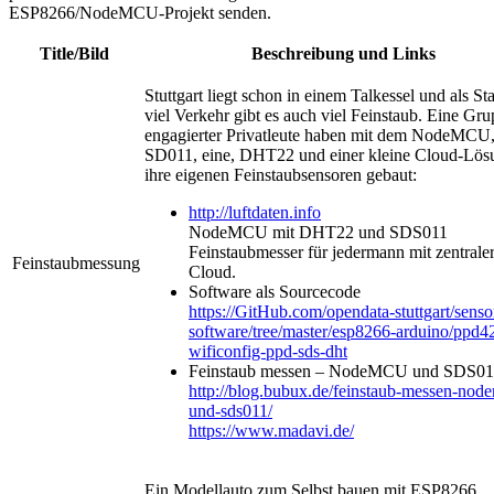
ESP8266/NodeMCU-Projekt senden.
Title/Bild
Beschreibung und Links
Stuttgart liegt schon in einem Talkessel und als St
viel Verkehr gibt es auch viel Feinstaub. Eine Gr
engagierter Privatleute haben mit dem NodeMCU
SD011, eine, DHT22 und einer kleine Cloud-Lös
ihre eigenen Feinstaubsensoren gebaut:
http://luftdaten.info
NodeMCU mit DHT22 und SDS011
Feinstaubmesser für jedermann mit zentrale
Feinstaubmessung
Cloud.
Software als Sourcecode
https://GitHub.com/opendata-stuttgart/senso
software/tree/master/esp8266-arduino/ppd4
wificonfig-ppd-sds-dht
Feinstaub messen – NodeMCU und SDS01
http://blog.bubux.de/feinstaub-messen-nod
und-sds011/
https://www.madavi.de/
Ein Modellauto zum Selbst bauen mit ESP8266,