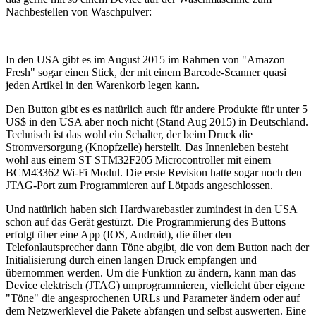
Nachbestellen von Waschpulver:
In den USA gibt es im August 2015 im Rahmen von "Amazon
Fresh" sogar einen Stick, der mit einem Barcode-Scanner quasi
jeden Artikel in den Warenkorb legen kann.
Den Button gibt es es natürlich auch für andere Produkte für unter 5
US$ in den USA aber noch nicht (Stand Aug 2015) in Deutschland.
Technisch ist das wohl ein Schalter, der beim Druck die
Stromversorgung (Knopfzelle) herstellt. Das Innenleben besteht
wohl aus einem ST STM32F205 Microcontroller mit einem
BCM43362 Wi-Fi Modul. Die erste Revision hatte sogar noch den
JTAG-Port zum Programmieren auf Lötpads angeschlossen.
Und natürlich haben sich Hardwarebastler zumindest in den USA
schon auf das Gerät gestürzt. Die Programmierung des Buttons
erfolgt über eine App (IOS, Android), die über den
Telefonlautsprecher dann Töne abgibt, die von dem Button nach der
Initialisierung durch einen langen Druck empfangen und
übernommen werden. Um die Funktion zu ändern, kann man das
Device elektrisch (JTAG) umprogrammieren, vielleicht über eigene
"Töne" die angesprochenen URLs und Parameter ändern oder auf
dem Netzwerklevel die Pakete abfangen und selbst auswerten. Eine