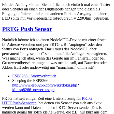
Für den Anfang können Sie natürlich auch einfach mal einen Taster
oder Schalter an einen der Digitalports hängen und diesen als
Eingang definieren und einen anderen Port als Ausgang mit einer
LED (bitte mit Vorwiederstand rot/rot/braun = 220Ohm) betreiben.
PRTG Push Sensor
Natürlich könnte ich so einen NodeMCU-Device mit einer festen
IP-Adresse versehen und per PRTG z.B. "anpingen" oder den
Status von Ports abfragen. Dazu muss das NodeMCU aber
permanent "eingeschaltet" sein um auf die Anfragen zu reagieren.
Was mache ich aber, wenn das Geräte nur im Fehlerfall oder bei
Grenzwertüberschreitungen etwas melden soll, auf Batterien oder
Akkus läuft oder anderweitig nur "manchmal" online ist?
ESP8266 : Stromverbrauch
Sleeping the ESP8266
http://www.esp8266.com/wiki/doku.php?
id=esp8266_power_usage
PRTG hat seit einiger Zeit eine Unterstützung für
PRTG -
HTTPPush-Sensoren
, bei denen ein Sensor von sich aus aktiv
werden kann und Daten an einen PRTG-Server sendet. Das ist
natürlich genial für solch kleine Geräte, die z.B. nur kurz aus dem