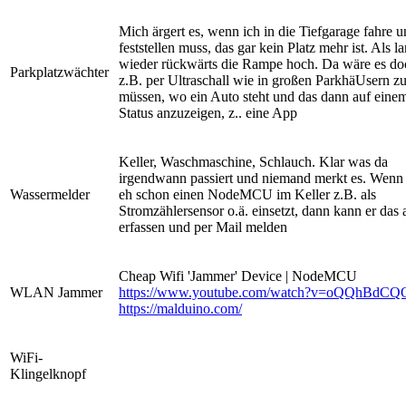
Mich ärgert es, wenn ich in die Tiefgarage fahre 
feststellen muss, das gar kein Platz mehr ist. Als 
wieder rückwärts die Rampe hoch. Da wäre es doc
Parkplatzwächter
z.B. per Ultraschall wie in großen ParkhäUsern z
müssen, wo ein Auto steht und das dann auf eine
Status anzuzeigen, z.. eine App
Keller, Waschmaschine, Schlauch. Klar was da
irgendwann passiert und niemand merkt es. Wen
Wassermelder
eh schon einen NodeMCU im Keller z.B. als
Stromzählersensor o.ä. einsetzt, dann kann er das
erfassen und per Mail melden
Cheap Wifi 'Jammer' Device | NodeMCU
WLAN Jammer
https://www.youtube.com/watch?v=oQQhBdC
https://malduino.com/
WiFi-
Klingelknopf