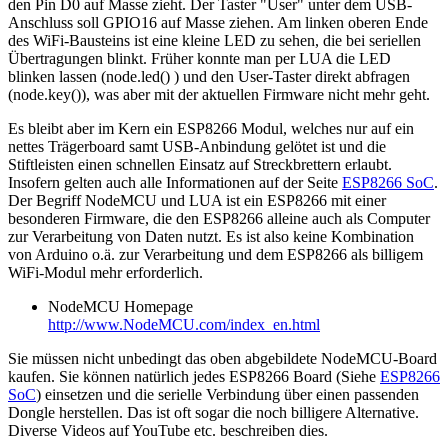
den Pin D0 auf Masse zieht. Der Taster "User" unter dem USB-
Anschluss soll GPIO16 auf Masse ziehen. Am linken oberen Ende
des WiFi-Bausteins ist eine kleine LED zu sehen, die bei seriellen
Übertragungen blinkt. Früher konnte man per LUA die LED
blinken lassen (node.led() ) und den User-Taster direkt abfragen
(node.key()), was aber mit der aktuellen Firmware nicht mehr geht.
Es bleibt aber im Kern ein ESP8266 Modul, welches nur auf ein
nettes Trägerboard samt USB-Anbindung gelötet ist und die
Stiftleisten einen schnellen Einsatz auf Streckbrettern erlaubt.
Insofern gelten auch alle Informationen auf der Seite
ESP8266 SoC
.
Der Begriff NodeMCU und LUA ist ein ESP8266 mit einer
besonderen Firmware, die den ESP8266 alleine auch als Computer
zur Verarbeitung von Daten nutzt. Es ist also keine Kombination
von Arduino o.ä. zur Verarbeitung und dem ESP8266 als billigem
WiFi-Modul mehr erforderlich.
NodeMCU Homepage
http://www.NodeMCU.com/index_en.html
Sie müssen nicht unbedingt das oben abgebildete NodeMCU-Board
kaufen. Sie können natürlich jedes ESP8266 Board (Siehe
ESP8266
SoC
) einsetzen und die serielle Verbindung über einen passenden
Dongle herstellen. Das ist oft sogar die noch billigere Alternative.
Diverse Videos auf YouTube etc. beschreiben dies.