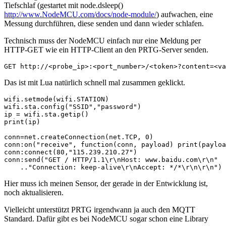
Tiefschlaf (gestartet mit node.dsleep()
http://www.NodeMCU.com/docs/node-module/
) aufwachen, eine
Messung durchführen, diese senden und dann wieder schlafen.
Technisch muss der NodeMCU einfach nur eine Meldung per
HTTP-GET wie ein HTTP-Client an den PRTG-Server senden.
GET http://<probe_ip>:<port_number>/<token>?content=<va
Das ist mit Lua natürlich schnell mal zusammen geklickt.
wifi.setmode(wifi.STATION)

wifi.sta.config("SSID","password")

ip = wifi.sta.getip()

print(ip)

conn=net.createConnection(net.TCP, 0)

conn:on("receive", function(conn, payload) print(payloa
conn:connect(80,"115.239.210.27")

conn:send("GET / HTTP/1.1\r\nHost: www.baidu.com\r\n"

    .."Connection: keep-alive\r\nAccept: */*\r\n\r\n")
Hier muss ich meinen Sensor, der gerade in der Entwicklung ist,
noch aktualisieren.
Vielleicht unterstützt PRTG irgendwann ja auch den MQTT
Standard. Dafür gibt es bei NodeMCU sogar schon eine Library