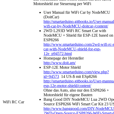
Motorshield zur Steuerung per WiFi
User Manual für WiFi Car by NodeMCU
(DoitCar)
http://smartarduino.gitbooks.io/User-manual
wifi-car-by-NodeMCU-doitcar-/content/
2WD L293D WiFi RC Smart Car with
NodeMCU + Shield für ESP-12E based on
ESP8266
http://www.smartarduino.com/2wd-wifi-rc-
car-with-NodeMCU-shield-for-esp-
12e_p94572.html
Homepage der Hersteller
http://www.doit.am/
ESP-12E Motor Shield
http://www.smartarduino.com/view.php?
id=94573
14 US-$ mit ESp8266
http://smartarduino.gitbooks.io/User-mannua
esp-12e-motor-shield/content/
Ohne das Auto, also nur den ESP8266 +
Motorshield für eigene Bauten
Bang Good DIY NodeMCU Lua 2WD Op
WiFi RC Car
Source ESP8266 WiFi Smart Car Kit 23 U
http://www.banggood.com/DIY-NodeMCU
2WD-Open-Source-ESP8266-WiFi-Smart-C