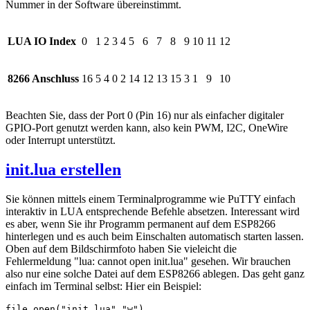
Nummer in der Software übereinstimmt.
LUA IO Index
0
1
2
3
4
5
6
7
8
9
10
11
12
8266 Anschluss
16
5
4
0
2
14
12
13
15
3
1
9
10
Beachten Sie, dass der Port 0 (Pin 16) nur als einfacher digitaler
GPIO-Port genutzt werden kann, also kein PWM, I2C, OneWire
oder Interrupt unterstützt.
init.lua erstellen
Sie können mittels einem Terminalprogramme wie PuTTY einfach
interaktiv in LUA entsprechende Befehle absetzen. Interessant wird
es aber, wenn Sie ihr Programm permanent auf dem ESP8266
hinterlegen und es auch beim Einschalten automatisch starten lassen.
Oben auf dem Bildschirmfoto haben Sie vieleicht die
Fehlermeldung "lua: cannot open init.lua" gesehen. Wir brauchen
also nur eine solche Datei auf dem ESP8266 ablegen. Das geht ganz
einfach im Terminal selbst: Hier ein Beispiel:
file.open("init.lua","w")
