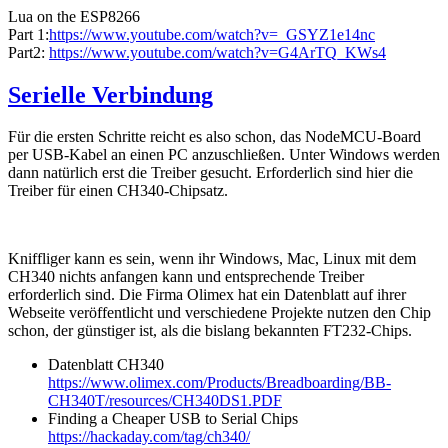
Lua on the ESP8266
Part 1:
https://www.youtube.com/watch?v=_GSYZ1e14nc
Part2:
https://www.youtube.com/watch?v=G4ArTQ_KWs4
Serielle Verbindung
Für die ersten Schritte reicht es also schon, das NodeMCU-Board
per USB-Kabel an einen PC anzuschließen. Unter Windows werden
dann natürlich erst die Treiber gesucht. Erforderlich sind hier die
Treiber für einen CH340-Chipsatz.
Kniffliger kann es sein, wenn ihr Windows, Mac, Linux mit dem
CH340 nichts anfangen kann und entsprechende Treiber
erforderlich sind. Die Firma Olimex hat ein Datenblatt auf ihrer
Webseite veröffentlicht und verschiedene Projekte nutzen den Chip
schon, der günstiger ist, als die bislang bekannten FT232-Chips.
Datenblatt CH340
https://www.olimex.com/Products/Breadboarding/BB-
CH340T/resources/CH340DS1.PDF
Finding a Cheaper USB to Serial Chips
https://hackaday.com/tag/ch340/