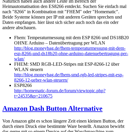
Natürlich haben auch andere Leute im Bereich der
Heimautomatisation den ES8266 entdeckt. Suchen Sie einfach mal
nach "8266" in Kombination mit "FHEM" oder "Homematic".
Beide Systeme können per IP mit anderen Geräten sprechen und
Daten empfangen. hier lässt sich sicher auch noch das ein oder
andere abschauen.
Fhem: Temperaturmessung mit dem ESP 8266 und DS18B20
OHNE Arduino – Datenübertragung per WLAN
http://blog.moneybag.de/fhem-temperaturmessung-mit-dem-
esp-8266-und-ds18b20-ohne-arduino-datenuebertragung-per-
wlan/
FHEM: SMD RGB-LED-Stripes mit ESP-8266-12 über
WLAN steuern
http://blog.moneybag.de/fhem-smd-rgb-led-stripes-mit-esp-
8266-12-ueber-wlan-steuern/
ESP8266
http://homematic-forum.de/forum/viewtopic.php?
t=24535&p=210675
Amazon Dash Button Alternative
Von Amazon gibt es schon längere Zeit einen kleinen Button, der
durch einen Druck eine bestimmte Ware bestellt. Amazon bewirbt
das gerne mit so einem Device auf der Waschmaschine zum