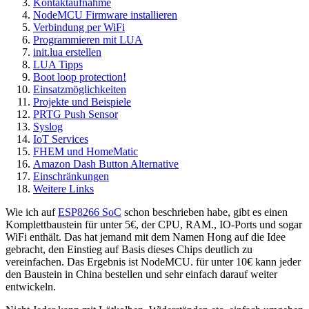
Kontaktaufnahme
NodeMCU Firmware installieren
Verbindung per WiFi
Programmieren mit LUA
init.lua erstellen
LUA Tipps
Boot loop protection!
Einsatzmöglichkeiten
Projekte und Beispiele
PRTG Push Sensor
Syslog
IoT Services
FHEM und HomeMatic
Amazon Dash Button Alternative
Einschränkungen
Weitere Links
Wie ich auf
ESP8266 SoC
schon beschrieben habe, gibt es einen
Komplettbaustein für unter 5€, der CPU, RAM., IO-Ports und sogar
WiFi enthält. Das hat jemand mit dem Namen Hong auf die Idee
gebracht, den Einstieg auf Basis dieses Chips deutlich zu
vereinfachen. Das Ergebnis ist NodeMCU. für unter 10€ kann jeder
den Baustein in China bestellen und sehr einfach darauf weiter
entwickeln.