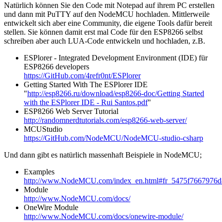
Natürlich können Sie den Code mit Notepad auf ihrem PC erstellen
und dann mit PuTTY auf den NodeMCU hochladen. Mittlerweile
entwickelt sich aber eine Community, die eigene Tools dafür bereit
stellen. Sie können damit erst mal Code für den ESP8266 selbst
schreiben aber auch LUA-Code entwickeln und hochladen, z.B.
ESPlorer - Integrated Development Environment (IDE) für
ESP8266 developers
https://GitHub.com/4refr0nt/ESPlorer
Getting Started With The ESPlorer IDE
"
http://esp8266.ru/download/esp8266-doc/Getting Started
with the ESPlorer IDE - Rui Santos.pdf
"
ESP8266 Web Server Tutorial
http://randomnerdtutorials.com/esp8266-web-server/
MCUStudio
https://GitHub.com/NodeMCU/NodeMCU-studio-csharp
Und dann gibt es natürlich massenhaft Beispiele in NodeMCU;
Examples
http://www.NodeMCU.com/index_en.html#fr_5475f7667976d
Module
http://www.NodeMCU.com/docs/
OneWire Module
http://www.NodeMCU.com/docs/onewire-module/