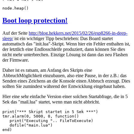
node.heap()
Boot loop protection!
Auf der Seite
http://blog.hekkers.net/2015/02/26/esp8266-in-deep-
sleep/
ist ein wichtiger Tipp beschrieben: Das Board startet
automatisch das "init.lua"-Skript. Wenn hier ein Fehler enthalten ist,
der letztlich eine Endlosschleife produziert, dann können Sie dies
nicht mehr unterbrechen. Einzige Lösung ist dann das neu Flashen
der Firmware.
Daher ist es ratsam, am Anfang des Skripts eine
AbbruchMöglichkeit einzubauen, also eine Pause, in der z.B.: das
Senden eines Zeichens an die Konsole einen Abbruch erzeugt. Dies
sollten Sie zumindest während der Entwicklung eingebaut haben.
Hier eine sehr einfache Version einer solchen Startabfrage, die in 5
Sek das "mail.lua" startet, wenn man nicht abbricht.
print("*** Skript startet in 5 Sek ***")

tmr.alarm(0, 5000, 0, function()

   print("Executing ".. FileToExecute)

   dofile("main.lua")

end)