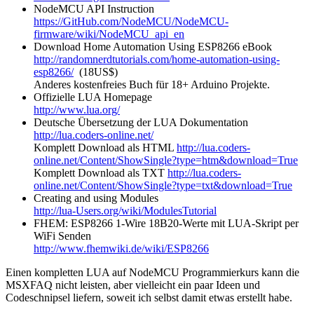
NodeMCU API Instruction
https://GitHub.com/NodeMCU/NodeMCU-
firmware/wiki/NodeMCU_api_en
Download Home Automation Using ESP8266 eBook
http://randomnerdtutorials.com/home-automation-using-
esp8266/
(18US$)
Anderes kostenfreies Buch für 18+ Arduino Projekte.
Offizielle LUA Homepage
http://www.lua.org/
Deutsche Übersetzung der LUA Dokumentation
http://lua.coders-online.net/
Komplett Download als HTML
http://lua.coders-
online.net/Content/ShowSingle?type=htm&download=True
Komplett Download als TXT
http://lua.coders-
online.net/Content/ShowSingle?type=txt&download=True
Creating and using Modules
http://lua-Users.org/wiki/ModulesTutorial
FHEM: ESP8266 1-Wire 18B20-Werte mit LUA-Skript per
WiFi Senden
http://www.fhemwiki.de/wiki/ESP8266
Einen kompletten LUA auf NodeMCU Programmierkurs kann die
MSXFAQ nicht leisten, aber vielleicht ein paar Ideen und
Codeschnipsel liefern, soweit ich selbst damit etwas erstellt habe.