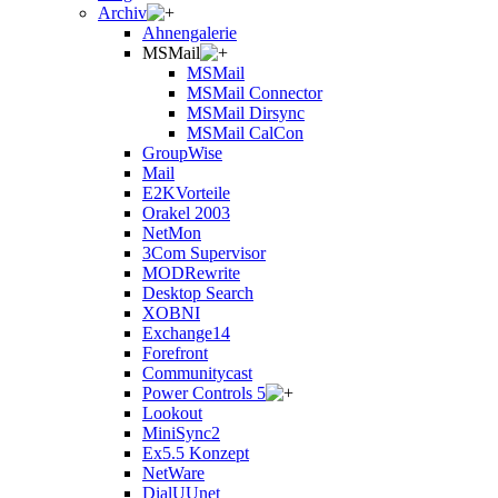
Archiv
Ahnengalerie
MSMail
MSMail
MSMail Connector
MSMail Dirsync
MSMail CalCon
GroupWise
Mail
E2KVorteile
Orakel 2003
NetMon
3Com Supervisor
MODRewrite
Desktop Search
XOBNI
Exchange14
Forefront
Communitycast
Power Controls 5
Lookout
MiniSync2
Ex5.5 Konzept
NetWare
DialUUnet