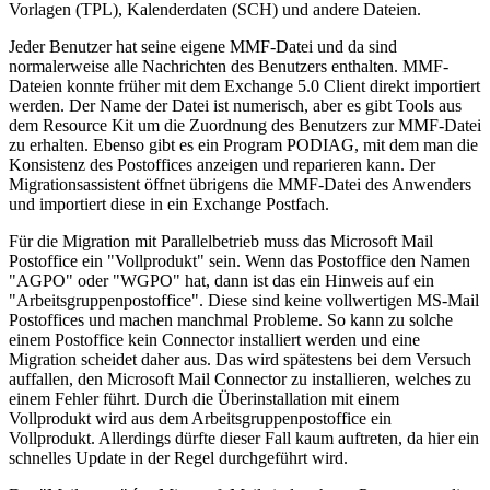
Vorlagen (TPL), Kalenderdaten (SCH) und andere Dateien.
Jeder Benutzer hat seine eigene MMF-Datei und da sind
normalerweise alle Nachrichten des Benutzers enthalten. MMF-
Dateien konnte früher mit dem Exchange 5.0 Client direkt importiert
werden. Der Name der Datei ist numerisch, aber es gibt Tools aus
dem Resource Kit um die Zuordnung des Benutzers zur MMF-Datei
zu erhalten. Ebenso gibt es ein Program PODIAG, mit dem man die
Konsistenz des Postoffices anzeigen und reparieren kann. Der
Migrationsassistent öffnet übrigens die MMF-Datei des Anwenders
und importiert diese in ein Exchange Postfach.
Für die Migration mit Parallelbetrieb muss das Microsoft Mail
Postoffice ein "Vollprodukt" sein. Wenn das Postoffice den Namen
"AGPO" oder "WGPO" hat, dann ist das ein Hinweis auf ein
"Arbeitsgruppenpostoffice". Diese sind keine vollwertigen MS-Mail
Postoffices und machen manchmal Probleme. So kann zu solche
einem Postoffice kein Connector installiert werden und eine
Migration scheidet daher aus. Das wird spätestens bei dem Versuch
auffallen, den Microsoft Mail Connector zu installieren, welches zu
einem Fehler führt. Durch die Überinstallation mit einem
Vollprodukt wird aus dem Arbeitsgruppenpostoffice ein
Vollprodukt. Allerdings dürfte dieser Fall kaum auftreten, da hier ein
schnelles Update in der Regel durchgeführt wird.