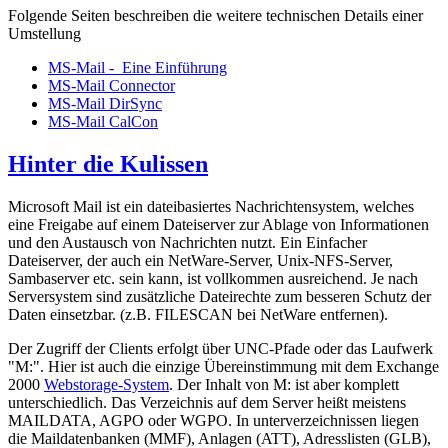
Folgende Seiten beschreiben die weitere technischen Details einer
Umstellung
MS-Mail - Eine Einführung
MS-Mail Connector
MS-Mail DirSync
MS-Mail CalCon
Hinter die Kulissen
Microsoft Mail ist ein dateibasiertes Nachrichtensystem, welches
eine Freigabe auf einem Dateiserver zur Ablage von Informationen
und den Austausch von Nachrichten nutzt. Ein Einfacher
Dateiserver, der auch ein NetWare-Server, Unix-NFS-Server,
Sambaserver etc. sein kann, ist vollkommen ausreichend. Je nach
Serversystem sind zusätzliche Dateirechte zum besseren Schutz der
Daten einsetzbar. (z.B. FILESCAN bei NetWare entfernen).
Der Zugriff der Clients erfolgt über UNC-Pfade oder das Laufwerk
"M:". Hier ist auch die einzige Übereinstimmung mit dem Exchange
2000
Webstorage-System
. Der Inhalt von M: ist aber komplett
unterschiedlich. Das Verzeichnis auf dem Server heißt meistens
MAILDATA, AGPO oder WGPO. In unterverzeichnissen liegen
die Maildatenbanken (MMF), Anlagen (ATT), Adresslisten (GLB),