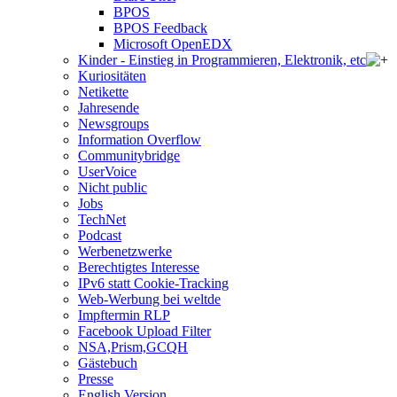
BPOS
BPOS Feedback
Microsoft OpenEDX
Kinder - Einstieg in Programmieren, Elektronik, etc
Kuriositäten
Netikette
Jahresende
Newsgroups
Information Overflow
Communitybridge
UserVoice
Nicht public
Jobs
TechNet
Podcast
Werbenetzwerke
Berechtigtes Interesse
IPv6 statt Cookie-Tracking
Web-Werbung bei weltde
Impftermin RLP
Facebook Upload Filter
NSA,Prism,GCQH
Gästebuch
Presse
English Version