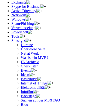
Exchange
Skype for Business
Active Directory
Netzwerk
Windows
Spam/Phishing
Verschlüsselung
Powershell
Tools
Sonstiges
Ukraine
Über diese Seite
Net at Work
Was ist ein MVP ?
IT-Architekt
Checklisten
Events
Ideen
Bastelbude
Internet of Things
Elektromobilität
Infofilm
Backstage
Suchen auf der MSXFAQ
Blog