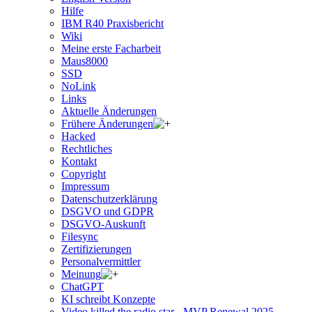
Hilfe
IBM R40 Praxisbericht
Wiki
Meine erste Facharbeit
Maus8000
SSD
NoLink
Links
Aktuelle Änderungen
Frühere Änderungen
Hacked
Rechtliches
Kontakt
Copyright
Impressum
Datenschutzerklärung
DSGVO und GDPR
DSGVO-Auskunft
Filesync
Zertifizierungen
Personalvermittler
Meinung
ChatGPT
KI schreibt Konzepte
Video killed the radio star - MVP Renewal 2025