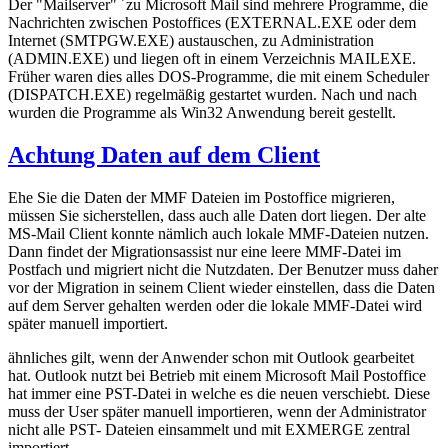
Der "Mailserver" ´zu Microsoft Mail sind mehrere Programme, die
Nachrichten zwischen Postoffices (EXTERNAL.EXE oder dem
Internet (SMTPGW.EXE) austauschen, zu Administration
(ADMIN.EXE) und liegen oft in einem Verzeichnis MAILEXE.
Früher waren dies alles DOS-Programme, die mit einem Scheduler
(DISPATCH.EXE) regelmäßig gestartet wurden. Nach und nach
wurden die Programme als Win32 Anwendung bereit gestellt.
Achtung Daten auf dem Client
Ehe Sie die Daten der MMF Dateien im Postoffice migrieren,
müssen Sie sicherstellen, dass auch alle Daten dort liegen. Der alte
MS-Mail Client konnte nämlich auch lokale MMF-Dateien nutzen.
Dann findet der Migrationsassist nur eine leere MMF-Datei im
Postfach und migriert nicht die Nutzdaten. Der Benutzer muss daher
vor der Migration in seinem Client wieder einstellen, dass die Daten
auf dem Server gehalten werden oder die lokale MMF-Datei wird
später manuell importiert.
ähnliches gilt, wenn der Anwender schon mit Outlook gearbeitet
hat. Outlook nutzt bei Betrieb mit einem Microsoft Mail Postoffice
hat immer eine PST-Datei in welche es die neuen verschiebt. Diese
muss der User später manuell importieren, wenn der Administrator
nicht alle PST- Dateien einsammelt und mit EXMERGE zentral
importiert.