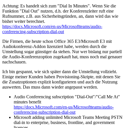
Achtung: Es handelt sich zum "Dial In Minutes". Wenn Sie die
Funktion "Dial Out" nutzen, d.h. der Konferenzleiter ruft eine
Rufnummer, z.B. aus Sicherheitsgründen, an, dann wird das wie
bisher weiter berechnet.
https://docs.Microsoft.com/en-us/Microsoftteams/audio-
conferencing-subscription-dial-out
Die Firmen, die heute schon Office 365 E3/Microsoft E3 mit
Audiokonferenz-Addon lizenziert habe, werden durch die
Umstellung sogar günstiger da stehen. Nur wer bislang nur partiell
die Audio-Konferenzoption zugekauft hat, muss noch mal genauer
nachschauen.
Ich bin gespannt, wie sich später dann die Umstellung vollzieht.
Einige meiner Kunden haben Provisioning-Skripte, mit denen Sie
die Zusatzoptionen explizit konfigurieren und auch die Nutzung
auswerten. Das muss dann wieder angepasst werden.
Audio Conferencing subscription "Dial-Out"/"Call Me At"
minutes benefit
https://docs.Microsoft.com/en-us/Microsoftteams/audio-
conferencing-subscription-dial-out
Microsoft adding unlimited Microsoft Teams Meeting PSTN
dial-in to enterprise, business, frontline, and government
licences