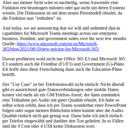
Aber aus meiner Sicht wäre es nachteilig, wenn Anwender eine
Funktion erst beantragen müssten oder gar nicht um deren Existenz
wissen. Die Diskussion ist mit dem neuen Preismodell obsolet, da
die Funktion nun "enthalten" ist.
And today, we are announcing that we will add unlimited dial-in
capabilities for Microsoft Teams meetings across our enterprise,
business, frontline, and government suites over the next few months
Quelle:
https://www.microsoft.com/en-us/Microsoft-
365/blog/2021/08/19/new-pricing-for-Microsoft-365/
Davon profitieren wohl nicht nur Office 365 E3 und Microsoft 365
E3 sondern auch die Frontline (F1/F3) und Government (G)-Pläne.
Ich hoffe dass diese Freischaltung dann auch die Education-Pläne
betrifft.
Der "Use Case" ist bei Telefoneinwahl recht einfach: Nicht überall
gibt es ausreichend gute Datenverbindungen oder mobile Daten
kosten viel mehr als ein GM/Telefon-Anruf, der dann zumindest
eine Teilnahme per Audio mit guter Qualität erlaubt. Ich habe es
selbst schon erlebt, dass ich per Teams wunderbar einer PowerPoint
folgen oder sogar meinen Bildschirm teilen konnte aber die Audio-
Qualität einfach nicht gut genug war. Dann habe ich mich einfach
per Telefon eingewählt und darüber den Ton geliefert. In so Fällen
sind die 9 Cent oder 4 US$ keine Diskussion wert.