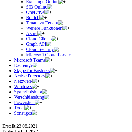
Exchange Online
SfB Online
OneDrive
Betrieb
Tenant zu Tenant
Weitere Funktionen
Azure
Cloud Clients
Graph API
Cloud Security
Microsoft Cloud Portale
Microsoft Teams
Exchange
Skype for Business
Active Directory
Netzwerk
Windows
Spam/Phishing
Verschlüsselung
Powershell
Tools
Sonstiges
Erstellt:
23.08.2021
Editiert:
20.11.2022