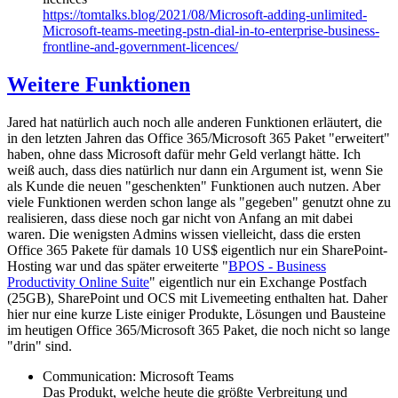
https://tomtalks.blog/2021/08/Microsoft-adding-unlimited-
Microsoft-teams-meeting-pstn-dial-in-to-enterprise-business-
frontline-and-government-licences/
Weitere Funktionen
Jared hat natürlich auch noch alle anderen Funktionen erläutert, die
in den letzten Jahren das Office 365/Microsoft 365 Paket "erweitert"
haben, ohne dass Microsoft dafür mehr Geld verlangt hätte. Ich
weiß auch, dass dies natürlich nur dann ein Argument ist, wenn Sie
als Kunde die neuen "geschenkten" Funktionen auch nutzen. Aber
viele Funktionen werden schon lange als "gegeben" genutzt ohne zu
realisieren, dass diese noch gar nicht von Anfang an mit dabei
waren. Die wenigsten Admins wissen vielleicht, dass die ersten
Office 365 Pakete für damals 10 US$ eigentlich nur ein SharePoint-
Hosting war und das später erweiterte "
BPOS - Business
Productivity Online Suite
" eigentlich nur ein Exchange Postfach
(25GB), SharePoint und OCS mit Livemeeting enthalten hat. Daher
hier nur eine kurze Liste einiger Produkte, Lösungen und Bausteine
im heutigen Office 365/Microsoft 365 Paket, die noch nicht so lange
"drin" sind.
Communication: Microsoft Teams
Das Produkt, welche heute die größte Verbreitung und