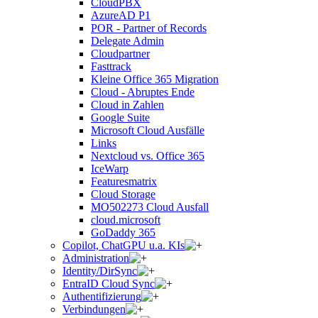
CloudPBX
AzureAD P1
POR - Partner of Records
Delegate Admin
Cloudpartner
Fasttrack
Kleine Office 365 Migration
Cloud - Abruptes Ende
Cloud in Zahlen
Google Suite
Microsoft Cloud Ausfälle
Links
Nextcloud vs. Office 365
IceWarp
Featuresmatrix
Cloud Storage
MO502273 Cloud Ausfall
cloud.microsoft
GoDaddy 365
Copilot, ChatGPU u.a. KIs
Administration
Identity/DirSync
EntraID Cloud Sync
Authentifizierung
Verbindungen