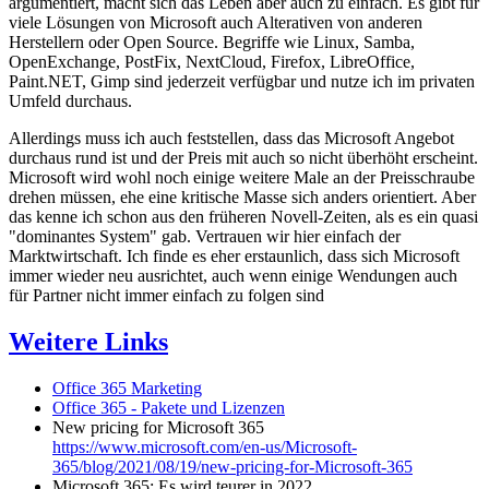
argumentiert, macht sich das Leben aber auch zu einfach. Es gibt für
viele Lösungen von Microsoft auch Alterativen von anderen
Herstellern oder Open Source. Begriffe wie Linux, Samba,
OpenExchange, PostFix, NextCloud, Firefox, LibreOffice,
Paint.NET, Gimp sind jederzeit verfügbar und nutze ich im privaten
Umfeld durchaus.
Allerdings muss ich auch feststellen, dass das Microsoft Angebot
durchaus rund ist und der Preis mit auch so nicht überhöht erscheint.
Microsoft wird wohl noch einige weitere Male an der Preisschraube
drehen müssen, ehe eine kritische Masse sich anders orientiert. Aber
das kenne ich schon aus den früheren Novell-Zeiten, als es ein quasi
"dominantes System" gab. Vertrauen wir hier einfach der
Marktwirtschaft. Ich finde es eher erstaunlich, dass sich Microsoft
immer wieder neu ausrichtet, auch wenn einige Wendungen auch
für Partner nicht immer einfach zu folgen sind
Weitere Links
Office 365 Marketing
Office 365 - Pakete und Lizenzen
New pricing for Microsoft 365
https://www.microsoft.com/en-us/Microsoft-
365/blog/2021/08/19/new-pricing-for-Microsoft-365
Microsoft 365: Es wird teurer in 2022