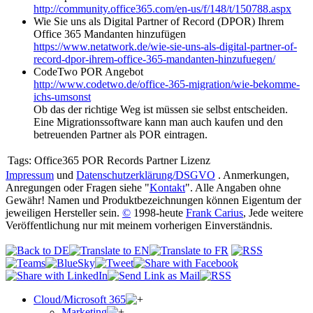
http://community.office365.com/en-us/f/148/t/150788.aspx
Wie Sie uns als Digital Partner of Record (DPOR) Ihrem
Office 365 Mandanten hinzufügen
https://www.netatwork.de/wie-sie-uns-als-digital-partner-of-
record-dpor-ihrem-office-365-mandanten-hinzufuegen/
CodeTwo POR Angebot
http://www.codetwo.de/office-365-migration/wie-bekomme-
ichs-umsonst
Ob das der richtige Weg ist müssen sie selbst entscheiden.
Eine Migrationssoftware kann man auch kaufen und den
betreuenden Partner als POR eintragen.
Tags:
Office365 POR Records Partner Lizenz
Impressum
und
Datenschutzerklärung/DSGVO
. Anmerkungen,
Anregungen oder Fragen siehe "
Kontakt
". Alle Angaben ohne
Gewähr! Namen und Produktbezeichnungen können Eigentum der
jeweiligen Hersteller sein.
©
1998-heute
Frank Carius
, Jede weitere
Veröffentlichung nur mit meinem vorherigen Einverständnis.
Cloud/Microsoft 365
Marketing