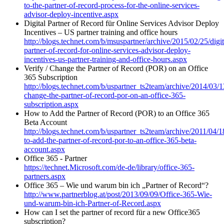
to-the-partner-of-record-process-for-the-online-services-
advisor-deploy-incentive.aspx
Digital Partner of Record für Online Services Advisor Deploy
Incentives – US partner training and office hours
http://blogs.technet.com/b/msuspartner/archive/2015/02/25/digit
partner-of-record-for-online-services-advisor-deploy-
incentives-us-partner-training-and-office-hours.aspx
Verify / Change the Partner of Record (POR) on an Office
365 Subscription
http://blogs.technet.com/b/uspartner_ts2team/archive/2014/03/1
change-the-partner-of-record-por-on-an-office-365-
subscription.aspx
How to Add the Partner of Record (POR) to an Office 365
Beta Account
http://blogs.technet.com/b/uspartner_ts2team/archive/2011/04/
to-add-the-partner-of-record-por-to-an-office-365-beta-
account.aspx
Office 365 - Partner
https://technet.Microsoft.com/de-de/library/office-365-
partners.aspx
Office 365 – Wie und warum bin ich „Partner of Record“?
http://www.partnerblog.at/post/2013/09/09/Office-365-Wie-
und-warum-bin-ich-Partner-of-Record.aspx
How can I set the partner of record für a new Office365
subscription?