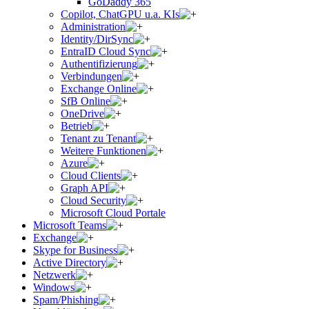
GoDaddy 365
Copilot, ChatGPU u.a. KIs
Administration
Identity/DirSync
EntraID Cloud Sync
Authentifizierung
Verbindungen
Exchange Online
SfB Online
OneDrive
Betrieb
Tenant zu Tenant
Weitere Funktionen
Azure
Cloud Clients
Graph API
Cloud Security
Microsoft Cloud Portale
Microsoft Teams
Exchange
Skype for Business
Active Directory
Netzwerk
Windows
Spam/Phishing