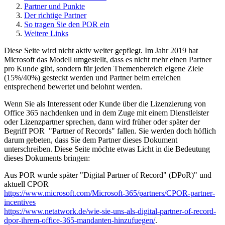
Partner und Punkte
Der richtige Partner
So tragen Sie den POR ein
Weitere Links
Diese Seite wird nicht aktiv weiter gepflegt. Im Jahr 2019 hat
Microsoft das Modell umgestellt, dass es nicht mehr einen Partner
pro Kunde gibt, sondern für jeden Themenbereich eigene Ziele
(15%/40%) gesteckt werden und Partner beim erreichen
entsprechend bewertet und belohnt werden.
Wenn Sie als Interessent oder Kunde über die Lizenzierung von
Office 365 nachdenken und in dem Zuge mit einem Dienstleister
oder Lizenzpartner sprechen, dann wird früher oder später der
Begriff POR "Partner of Records" fallen. Sie werden doch höflich
darum gebeten, dass Sie dem Partner dieses Dokument
unterschreiben. Diese Seite möchte etwas Licht in die Bedeutung
dieses Dokuments bringen:
Aus POR wurde später "Digital Partner of Record" (DPoR)" und
aktuell CPOR
https://www.microsoft.com/Microsoft-365/partners/CPOR-partner-
incentives
https://www.netatwork.de/wie-sie-uns-als-digital-partner-of-record-
dpor-ihrem-office-365-mandanten-hinzufuegen/
.