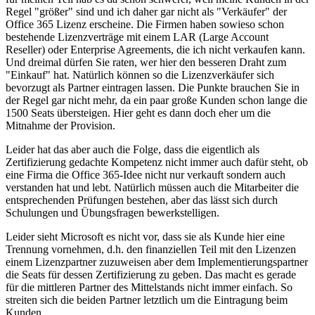
Regel "größer" sind und ich daher gar nicht als "Verkäufer" der
Office 365 Lizenz erscheine. Die Firmen haben sowieso schon
bestehende Lizenzverträge mit einem LAR (Large Account
Reseller) oder Enterprise Agreements, die ich nicht verkaufen kann.
Und dreimal dürfen Sie raten, wer hier den besseren Draht zum
"Einkauf" hat. Natürlich können so die Lizenzverkäufer sich
bevorzugt als Partner eintragen lassen. Die Punkte brauchen Sie in
der Regel gar nicht mehr, da ein paar große Kunden schon lange die
1500 Seats übersteigen. Hier geht es dann doch eher um die
Mitnahme der Provision.
Leider hat das aber auch die Folge, dass die eigentlich als
Zertifizierung gedachte Kompetenz nicht immer auch dafür steht, ob
eine Firma die Office 365-Idee nicht nur verkauft sondern auch
verstanden hat und lebt. Natürlich müssen auch die Mitarbeiter die
entsprechenden Prüfungen bestehen, aber das lässt sich durch
Schulungen und Übungsfragen bewerkstelligen.
Leider sieht Microsoft es nicht vor, dass sie als Kunde hier eine
Trennung vornehmen, d.h. den finanziellen Teil mit den Lizenzen
einem Lizenzpartner zuzuweisen aber dem Implementierungspartner
die Seats für dessen Zertifizierung zu geben. Das macht es gerade
für die mittleren Partner des Mittelstands nicht immer einfach. So
streiten sich die beiden Partner letztlich um die Eintragung beim
Kunden.