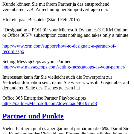
Kunde können Sie mit ihrem Partner ja das entsprechend
vereinbaren, z.B. Anrechnung bei Supportverträgen o.ä.
Hier ein paar Beispiele (Stand Feb 2015)
"Designating a POR für your Microsoft Dynamics® CRM Online
or Office 365™ subscription costs nothing and takes only a minute.
"
http://www.xrm.com/support/how-to-designate-a-partner-of-
record.aspx
Setting MessageOps as your Partner
http://www.messageops.com/setting-messageops-as-your-partner/
Interessant kann für Sie vielleicht auch die Powerpoint zur
Vertriebsinformation sein, damit Sie wissen, was ihr Gegenüber auf
der anderen Seite des Tisches gelesen hat
Office 365 Enterprise Partner Playbook.pptx
https://partner.Microsoft.com/download/40197543
Partner und Punkte
Vielen Partnern geht es aber gar nicht primär um die 6%. Damit Sie
als Kunde unter der Vielzahl von Firmen die herausfinden können,