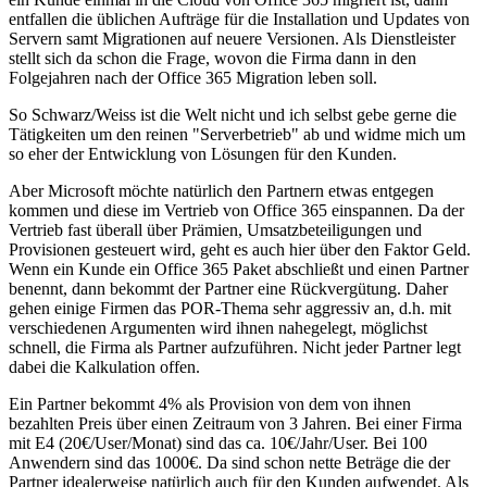
entfallen die üblichen Aufträge für die Installation und Updates von
Servern samt Migrationen auf neuere Versionen. Als Dienstleister
stellt sich da schon die Frage, wovon die Firma dann in den
Folgejahren nach der Office 365 Migration leben soll.
So Schwarz/Weiss ist die Welt nicht und ich selbst gebe gerne die
Tätigkeiten um den reinen "Serverbetrieb" ab und widme mich um
so eher der Entwicklung von Lösungen für den Kunden.
Aber Microsoft möchte natürlich den Partnern etwas entgegen
kommen und diese im Vertrieb von Office 365 einspannen. Da der
Vertrieb fast überall über Prämien, Umsatzbeteiligungen und
Provisionen gesteuert wird, geht es auch hier über den Faktor Geld.
Wenn ein Kunde ein Office 365 Paket abschließt und einen Partner
benennt, dann bekommt der Partner eine Rückvergütung. Daher
gehen einige Firmen das POR-Thema sehr aggressiv an, d.h. mit
verschiedenen Argumenten wird ihnen nahegelegt, möglichst
schnell, die Firma als Partner aufzuführen. Nicht jeder Partner legt
dabei die Kalkulation offen.
Ein Partner bekommt 4% als Provision von dem von ihnen
bezahlten Preis über einen Zeitraum von 3 Jahren. Bei einer Firma
mit E4 (20€/User/Monat) sind das ca. 10€/Jahr/User. Bei 100
Anwendern sind das 1000€. Da sind schon nette Beträge die der
Partner idealerweise natürlich auch für den Kunden aufwendet. Als