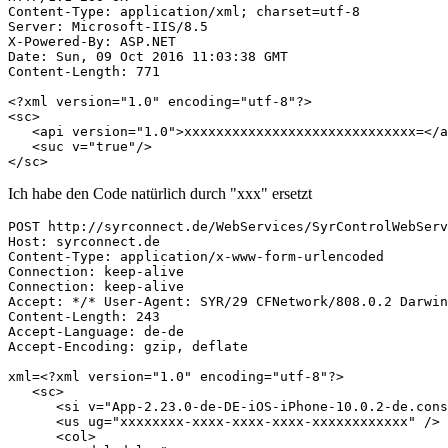
Content-Type: application/xml; charset=utf-8

Server: Microsoft-IIS/8.5

X-Powered-By: ASP.NET

Date: Sun, 09 Oct 2016 11:03:38 GMT

Content-Length: 771

<?xml version="1.0" encoding="utf-8"?>

<sc>

   <api version="1.0">xxxxxxxxxxxxxxxxxxxxxxxxxxxxx=</a
   <suc v="true"/>

</sc>
Ich habe den Code natürlich durch "xxx" ersetzt
POST http://syrconnect.de/WebServices/SyrControlWebServ
Host: syrconnect.de

Content-Type: application/x-www-form-urlencoded

Connection: keep-alive

Connection: keep-alive

Accept: */* User-Agent: SYR/29 CFNetwork/808.0.2 Darwin
Content-Length: 243

Accept-Language: de-de

Accept-Encoding: gzip, deflate

xml=<?xml version="1.0" encoding="utf-8"?>

   <sc>

      <si v="App-2.23.0-de-DE-iOS-iPhone-10.0.2-de.cons
      <us ug="xxxxxxxx-xxxx-xxxx-xxxx-xxxxxxxxxxxx" />

      <col>
