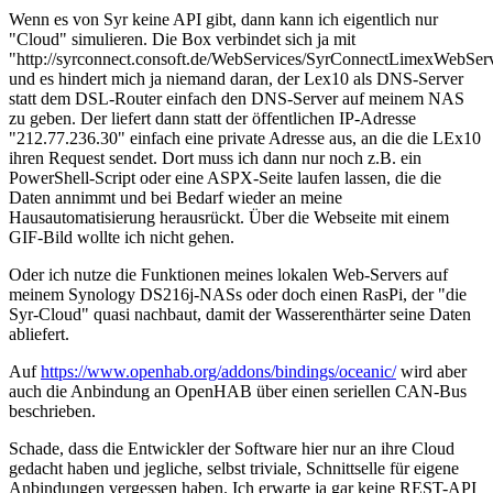
Wenn es von Syr keine API gibt, dann kann ich eigentlich nur
"Cloud" simulieren. Die Box verbindet sich ja mit
"http://syrconnect.consoft.de/WebServices/SyrConnectLimexWebS
und es hindert mich ja niemand daran, der Lex10 als DNS-Server
statt dem DSL-Router einfach den DNS-Server auf meinem NAS
zu geben. Der liefert dann statt der öffentlichen IP-Adresse
"212.77.236.30" einfach eine private Adresse aus, an die die LEx10
ihren Request sendet. Dort muss ich dann nur noch z.B. ein
PowerShell-Script oder eine ASPX-Seite laufen lassen, die die
Daten annimmt und bei Bedarf wieder an meine
Hausautomatisierung herausrückt. Über die Webseite mit einem
GIF-Bild wollte ich nicht gehen.
Oder ich nutze die Funktionen meines lokalen Web-Servers auf
meinem Synology DS216j-NASs oder doch einen RasPi, der "die
Syr-Cloud" quasi nachbaut, damit der Wasserenthärter seine Daten
abliefert.
Auf
https://www.openhab.org/addons/bindings/oceanic/
wird aber
auch die Anbindung an OpenHAB über einen seriellen CAN-Bus
beschrieben.
Schade, dass die Entwickler der Software hier nur an ihre Cloud
gedacht haben und jegliche, selbst triviale, Schnittselle für eigene
Anbindungen vergessen haben. Ich erwarte ja gar keine REST-API