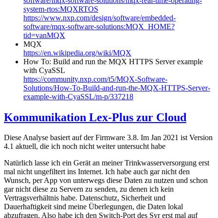
software/mqx-software-solutions/mqx-real-time-operating-
system-rtos:MQXRTOS
https://www.nxp.com/design/software/embedded-
software/mqx-software-solutions:MQX_HOME?
tid=vanMQX
MQX
https://en.wikipedia.org/wiki/MQX
How To: Build and run the MQX HTTPS Server example
with CyaSSL
https://community.nxp.com/t5/MQX-Software-
Solutions/How-To-Build-and-run-the-MQX-HTTPS-Server-
example-with-CyaSSL/m-p/337218
Kommunikation Lex-Plus zur Cloud
Diese Analyse basiert auf der Firmware 3.8. Im Jan 2021 ist Version
4.1 aktuell, die ich noch nicht weiter untersucht habe
Natürlich lasse ich ein Gerät an meiner Trinkwasserversorgung erst
mal nicht ungefiltert ins Internet. Ich habe auch gar nicht den
Wunsch, per App von unterwegs diese Daten zu nutzen und schon
gar nicht diese zu Servern zu senden, zu denen ich kein
Vertragsverhältnis habe. Datenschutz, Sicherheit und
Dauerhaftigkeit sind meine Überlegungen, die Daten lokal
abzufragen. Also habe ich den Switch-Port des Syr erst mal auf