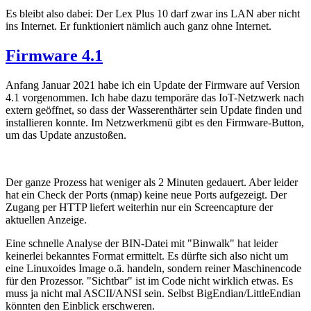
Es bleibt also dabei: Der Lex Plus 10 darf zwar ins LAN aber nicht
ins Internet. Er funktioniert nämlich auch ganz ohne Internet.
Firmware 4.1
Anfang Januar 2021 habe ich ein Update der Firmware auf Version
4.1 vorgenommen. Ich habe dazu temporäre das IoT-Netzwerk nach
extern geöffnet, so dass der Wasserenthärter sein Update finden und
installieren konnte. Im Netzwerkmenü gibt es den Firmware-Button,
um das Update anzustoßen.
Der ganze Prozess hat weniger als 2 Minuten gedauert. Aber leider
hat ein Check der Ports (nmap) keine neue Ports aufgezeigt. Der
Zugang per HTTP liefert weiterhin nur ein Screencapture der
aktuellen Anzeige.
Eine schnelle Analyse der BIN-Datei mit "Binwalk" hat leider
keinerlei bekanntes Format ermittelt. Es dürfte sich also nicht um
eine Linuxoides Image o.ä. handeln, sondern reiner Maschinencode
für den Prozessor. "Sichtbar" ist im Code nicht wirklich etwas. Es
muss ja nicht mal ASCII/ANSI sein. Selbst BigEndian/LittleEndian
könnten den Einblick erschweren.