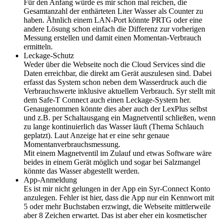
Für den Anfang würde es mir schon mal reichen, die
Gesamtanzahl der enthärteten Liter Wasser als Counter zu
haben. Ähnlich einem LAN-Port könnte PRTG oder eine
andere Lösung schon einfach die Differenz zur vorherigen
Messung erstellen und damit einen Momentan-Verbrauch
ermitteln.
Leckage-Schutz
Weder über die Webseite noch die Cloud Services sind die
Daten erreichbar, die direkt am Gerät auszulesen sind. Dabei
erfasst das System schon neben dem Wasserdruck auch die
Verbrauchswerte inklusive aktuellem Verbrauch. Syr stellt mit
dem Safe-T Connect auch einen Leckage-System her.
Genaugenommen könnte dies aber auch der LexPlus selbst
und z.B. per Schaltausgang ein Magnetventil schließen, wenn
zu lange kontinuierlich das Wasser läuft (Thema Schlauch
geplatzt). Laut Anzeige hat er eine sehr genaue
Momentanverbrauchsmessung.
Mit einem Magnetventil im Zulauf und etwas Software wäre
beides in einem Gerät möglich und sogar bei Salzmangel
könnte das Wasser abgestellt werden.
App-Anmeldung
Es ist mir nicht gelungen in der App ein Syr-Connect Konto
anzulegen. Fehler ist hier, dass die App nur ein Kennwort mit
5 oder mehr Buchstaben erzwingt, die Webseite mittlerweile
aber 8 Zeichen erwartet. Das ist aber eher ein kosmetischer