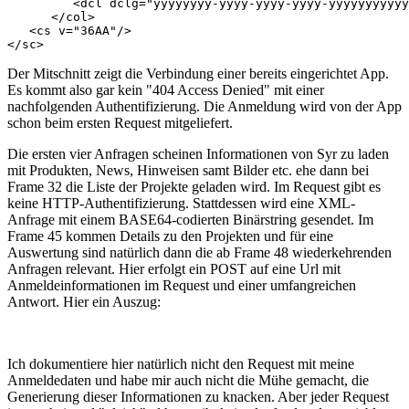
         <dcl dclg="yyyyyyyy-yyyy-yyyy-yyyy-yyyyyyyyyyy
      </col>

   <cs v="36AA"/>

</sc>
Der Mitschnitt zeigt die Verbindung einer bereits eingerichtet App.
Es kommt also gar kein "404 Access Denied" mit einer
nachfolgenden Authentifizierung. Die Anmeldung wird von der App
schon beim ersten Request mitgeliefert.
Die ersten vier Anfragen scheinen Informationen von Syr zu laden
mit Produkten, News, Hinweisen samt Bilder etc. ehe dann bei
Frame 32 die Liste der Projekte geladen wird. Im Request gibt es
keine HTTP-Authentifizierung. Stattdessen wird eine XML-
Anfrage mit einem BASE64-codierten Binärstring gesendet. Im
Frame 45 kommen Details zu den Projekten und für eine
Auswertung sind natürlich dann die ab Frame 48 wiederkehrenden
Anfragen relevant. Hier erfolgt ein POST auf eine Url mit
Anmeldeinformationen im Request und einer umfangreichen
Antwort. Hier ein Auszug:
Ich dokumentiere hier natürlich nicht den Request mit meine
Anmeldedaten und habe mir auch nicht die Mühe gemacht, die
Generierung dieser Informationen zu knacken. Aber jeder Request