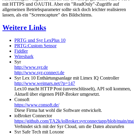
mit HTTPS und OAUTH. Aber ein "ReadOnly"-Zugriffe auf
allgemeinen Betriebsparameter sollte sich doch leichter realisieren
lassen, als ein "Screencapture" des Bildschirms.
Weitere Links
PRTG und Syr LexPlus 10
PRTG:Custom Sensor
Fiddler
Wireshark
Syr
http://www.syr.de
http://www.syr-connect.de
Syr Lex 10 Enthärtungsanlage mit Limex IQ Controller
http://www.weimars.net/?p=147
Lex10 macht HTTP Post (unverschlüsselt), API soll kommen,
Aktuell über eigenen PHP-Broker umgesetzt.
Consoft
https://www.consoft.de/
Diese Firma hat wohl die Software entwickelt.
ioBroker Connector
https://github.com/TA2k/ioBroker.syrconnectapp/blob/main/mai
Verbindet sich mit der Syr Cloud, um die Daten abzurufen
Syr Safe Tech mit Loxone