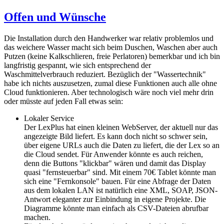
Offen und Wünsche
Die Installation durch den Handwerker war relativ problemlos und
das weichere Wasser macht sich beim Duschen, Waschen aber auch
Putzen (keine Kalkschlieren, freie Perlatoren) bemerkbar und ich bin
langfristig gespannt, wie sich entsprechend der
Waschmittelverbrauch reduziert. Bezüglich der "Wassertechnik"
habe ich nichts auszusetzen, zumal diese Funktionen auch alle ohne
Cloud funktionieren. Aber technologisch wäre noch viel mehr drin
oder müsste auf jeden Fall etwas sein:
Lokaler Service
Der LexPlus hat einen kleinen WebServer, der aktuell nur das
angezeigte Bild liefert. Es kann doch nicht so schwer sein,
über eigene URLs auch die Daten zu liefert, die der Lex so an
die Cloud sendet. Für Anwender könnte es auch reichen,
denn die Buttons "klickbar" wären und damit das Display
quasi "fernsteuerbar" sind. Mit einem 70€ Tablet könnte man
sich eine "Fernkonsole" bauen. Für eine Abfrage der Daten
aus dem lokalen LAN ist natürlich eine XML, SOAP, JSON-
Antwort eleganter zur Einbindung in eigene Projekte. Die
Diagramme könnte man einfach als CSV-Dateien abrufbar
machen.