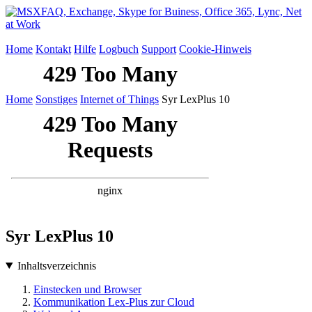
Home
Kontakt
Hilfe
Logbuch
Support
Cookie-Hinweis
Home
Sonstiges
Internet of Things
Syr LexPlus 10
Syr LexPlus 10
Inhaltsverzeichnis
Einstecken und Browser
Kommunikation Lex-Plus zur Cloud