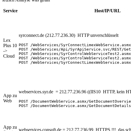
Service
Host/IP/URL
syrconnect.de (212.77.236.30) HTTP unverschlüsselt
Lex
POST /WebServices/SyrConnectLimexWebService.asmx
Plus 10
POST /WebServices/Api/SyrApiService.svc/REST/Get
->
POST /WebServices/SyrControlWebServiceTest2.asmx
Cloud
POST /WebServices/SyrControlWebServiceTest2.asmx
POST /WebServices/SyrConnectLimexWebService.asmx
webservices.syr.de = 212.77.236.96 ((IIS10 HTTP, kein 
App zu
Web
POST /DocumentWebService.asmx/GetDocumentOvervie
POST /DocumentWebService.asmx/GetDocumentDetails
App zu
webservices.consoft.de = 212.77.236.99 HTTPS !!! das schei