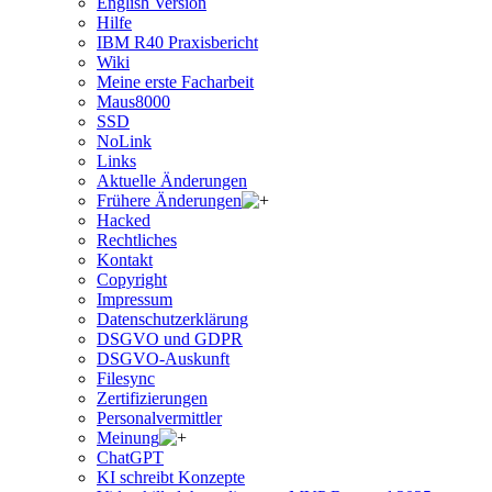
English Version
Hilfe
IBM R40 Praxisbericht
Wiki
Meine erste Facharbeit
Maus8000
SSD
NoLink
Links
Aktuelle Änderungen
Frühere Änderungen
Hacked
Rechtliches
Kontakt
Copyright
Impressum
Datenschutzerklärung
DSGVO und GDPR
DSGVO-Auskunft
Filesync
Zertifizierungen
Personalvermittler
Meinung
ChatGPT
KI schreibt Konzepte