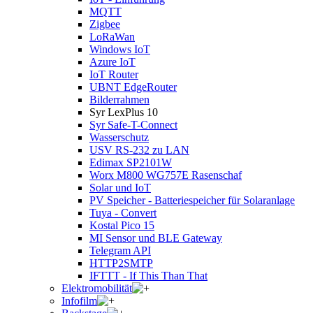
MQTT
Zigbee
LoRaWan
Windows IoT
Azure IoT
IoT Router
UBNT EdgeRouter
Bilderrahmen
Syr LexPlus 10
Syr Safe-T-Connect
Wasserschutz
USV RS-232 zu LAN
Edimax SP2101W
Worx M800 WG757E Rasenschaf
Solar und IoT
PV Speicher - Batteriespeicher für Solaranlage
Tuya - Convert
Kostal Pico 15
MI Sensor und BLE Gateway
Telegram API
HTTP2SMTP
IFTTT - If This Than That
Elektromobilität
Infofilm