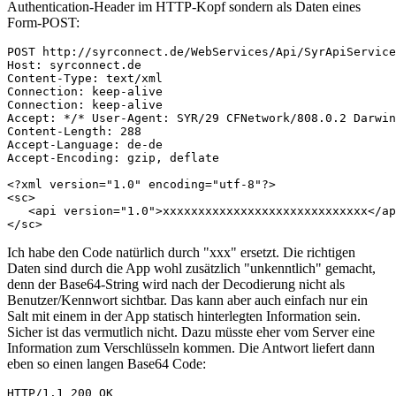
Authentication-Header im HTTP-Kopf sondern als Daten eines
Form-POST:
POST http://syrconnect.de/WebServices/Api/SyrApiService
Host: syrconnect.de

Content-Type: text/xml

Connection: keep-alive

Connection: keep-alive

Accept: */* User-Agent: SYR/29 CFNetwork/808.0.2 Darwin
Content-Length: 288

Accept-Language: de-de

Accept-Encoding: gzip, deflate

<?xml version="1.0" encoding="utf-8"?>

<sc>

   <api version="1.0">xxxxxxxxxxxxxxxxxxxxxxxxxxxxx</ap
</sc>
Ich habe den Code natürlich durch "xxx" ersetzt. Die richtigen
Daten sind durch die App wohl zusätzlich "unkenntlich" gemacht,
denn der Base64-String wird nach der Decodierung nicht als
Benutzer/Kennwort sichtbar. Das kann aber auch einfach nur ein
Salt mit einem in der App statisch hinterlegten Information sein.
Sicher ist das vermutlich nicht. Dazu müsste eher vom Server eine
Information zum Verschlüsseln kommen. Die Antwort liefert dann
eben so einen langen Base64 Code:
HTTP/1.1 200 OK
