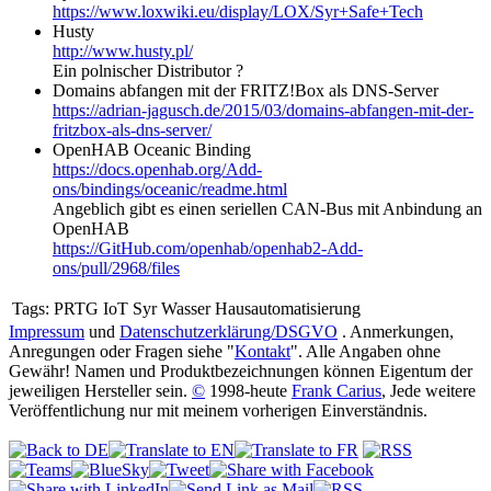
https://www.loxwiki.eu/display/LOX/Syr+Safe+Tech
Husty
http://www.husty.pl/
Ein polnischer Distributor ?
Domains abfangen mit der FRITZ!Box als DNS-Server
https://adrian-jagusch.de/2015/03/domains-abfangen-mit-der-
fritzbox-als-dns-server/
OpenHAB Oceanic Binding
https://docs.openhab.org/Add-
ons/bindings/oceanic/readme.html
Angeblich gibt es einen seriellen CAN-Bus mit Anbindung an
OpenHAB
https://GitHub.com/openhab/openhab2-Add-
ons/pull/2968/files
Tags:
PRTG IoT Syr Wasser Hausautomatisierung
Impressum
und
Datenschutzerklärung/DSGVO
. Anmerkungen,
Anregungen oder Fragen siehe "
Kontakt
". Alle Angaben ohne
Gewähr! Namen und Produktbezeichnungen können Eigentum der
jeweiligen Hersteller sein.
©
1998-heute
Frank Carius
, Jede weitere
Veröffentlichung nur mit meinem vorherigen Einverständnis.