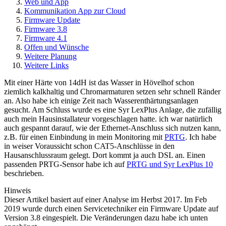
Web und App
Kommunikation App zur Cloud
Firmware Update
Firmware 3.8
Firmware 4.1
Offen und Wünsche
Weitere Planung
Weitere Links
Mit einer Härte von 14dH ist das Wasser in Hövelhof schon
ziemlich kalkhaltig und Chromarmaturen setzen sehr schnell Ränder
an. Also habe ich einige Zeit nach Wasserenthärtungsanlagen
gesucht. Am Schluss wurde es eine Syr LexPlus Anlage, die zufällig
auch mein Hausinstallateur vorgeschlagen hatte. ich war natürlich
auch gespannt darauf, wie der Ethernet-Anschluss sich nutzen kann,
z.B. für einen Einbindung in mein Monitoring mit
PRTG
. Ich habe
in weiser Voraussicht schon CAT5-Anschlüsse in den
Hausanschlussraum gelegt. Dort kommt ja auch DSL an. Einen
passenden PRTG-Sensor habe ich auf
PRTG und Syr LexPlus 10
beschrieben.
Hinweis
Dieser Artikel basiert auf einer Analyse im Herbst 2017. Im Feb
2019 wurde durch einen Servicetechniker ein Firmware Update auf
Version 3.8 eingespielt. Die Veränderungen dazu habe ich unten