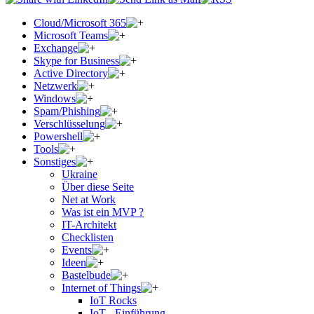
Cloud/Microsoft 365
Microsoft Teams
Exchange
Skype for Business
Active Directory
Netzwerk
Windows
Spam/Phishing
Verschlüsselung
Powershell
Tools
Sonstiges
Ukraine
Über diese Seite
Net at Work
Was ist ein MVP ?
IT-Architekt
Checklisten
Events
Ideen
Bastelbude
Internet of Things
IoT Rocks
IoT - Einführung