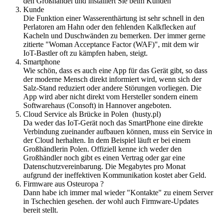
den Großhandel und installiert Sie beim Kunden
Kunde
Die Funktion einer Wasserenthärtung ist sehr schnell in den
Perlatoren am Hahn oder den fehlenden Kalkflecken auf
Kacheln und Duschwänden zu bemerken. Der immer gerne
zitierte "Woman Acceptance Factor (WAF)", mit dem wir
IoT-Bastler oft zu kämpfen haben, steigt.
Smartphone
Wie schön, dass es auch eine App für das Gerät gibt, so dass
der moderne Mensch direkt informiert wird, wenn sich der
Salz-Stand reduziert oder andere Störungen vorliegen. Die
App wird aber nicht direkt vom Hersteller sondern einem
Softwarehaus (Consoft) in Hannover angeboten.
Cloud Service als Brücke in Polen (husty.pl)
Da weder das IoT-Gerät noch das SmartPhone eine direkte
Verbindung zueinander aufbauen können, muss ein Service in
der Cloud herhalten. In dem Beispiel läuft er bei einem
Großhändlerin Polen. Offiziell kenne ich weder den
Großhändler noch gibt es einen Vertrag oder gar eine
Datenschutzvereinbarung. Die Megabytes pro Monat
aufgrund der ineffektiven Kommunikation kostet aber Geld.
Firmware aus Osteuropa ?
Dann habe ich immer mal wieder "Kontakte" zu einem Server
in Tschechien gesehen. der wohl auch Firmware-Updates
bereit stellt.