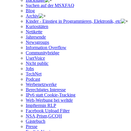
Backstage
Suchen auf der MSXFAQ
Blog
Archiv
Kinder - Einstieg in Programmieren, Elektronik, etc
Kuriositäten
Netikette
Jahresende
Newsgroups
Information Overflow
Communitybridge
UserVoice
Nicht public
Jobs
TechNet
Podcast
Werbenetzwerke
Berechtigtes Interesse
IPv6 statt Cookie-Tracking
Web-Werbung bei weltde
Impftermin RLP
Facebook Upload Filter
NSA,Prism,GCQH
Gästebuch
Presse