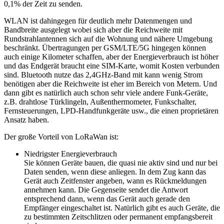
0,1% der Zeit zu senden.
WLAN ist dahingegen für deutlich mehr Datenmengen und
Bandbreite ausgelegt wobei sich aber die Reichweite mit
Rundstrahlantennen sich auf die Wohnung und nähere Umgebung
beschränkt. Übertragungen per GSM/LTE/5G hingegen können
auch einige Kilometer schaffen, aber der Energieverbrauch ist höher
und das Endgerät braucht eine SIM-Karte, womit Kosten verbunden
sind. Bluetooth nutze das 2,4GHz-Band mit kann wenig Strom
benötigen aber die Reichweite ist eher im Bereich von Metern. Und
dann gibt es natürlich auch schon sehr viele andere Funk-Geräte,
z.B. drahtlose Türklingeln, Außenthermometer, Funkschalter,
Fernsteuerungen, LPD-Handfunkgeräte usw., die einen proprietären
Ansatz haben.
Der große Vorteil von LoRaWan ist:
Niedrigster Energieverbrauch
Sie können Geräte bauen, die quasi nie aktiv sind und nur bei
Daten senden, wenn diese anliegen. In dem Zug kann das
Gerät auch Zeitfenster angeben, wann es Rückmeldungen
annehmen kann. Die Gegenseite sendet die Antwort
entsprechend dann, wenn das Gerät auch gerade den
Empfänger eingeschaltet ist. Natürlich gibt es auch Geräte, die
zu bestimmten Zeitschlitzen oder permanent empfangsbereit