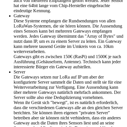
auch von mehreren Empfängern gehört werden. Jeder Sensor
hat eine 64bit lange vom Chip-Hersteller eingebrachte
eindeutige Kennung.
Gateway
Diese Systeme empfangen die Rundsendungen von allen
LoRaWan-Systemen, die sie hören können. Die Aussendung
eines Sensors kann bei mehreren Gateways empfangen
werden. Jedes Gateway übernimmt das "Array of Bytes" und
nutzt dann IP, um es zu einem Server zu leiten. Ein Gateway
kann mehrere tausend Geräte im Umkreis von ca. 10km
weiterverarbeiten.
Gateways gibt es zwischen 150€ (RasPi) und 1500€ je nach
Ausführung (Gehäuseform, Antenne). Technisch kann jeder
interessierte Bürger ein Gateway aufstellen.
Server
Die Gateways setzen nur LoRa auf IP um aber der
konfigurierte Server sammelt die Daten und stellt sie für eine
Weiterverarbeitung zur Verfügung. Eine Aussendung kann
über mehrere Gateways natürlich mehrfach ankommen. Der
Server sollte also eine Deduplizierung vornehmen.
Wenn ihr Gerät sich "bewegt", ist es natürlich erforderlich,
dass die verschiedenen Gateways alle an den gleichen Server
berichten. Sie können ihren eigenen "privaten Server"
betreiben aber sie können nicht verhindern, dass ein anderes
Gateway auch die Daten ihres Sensors liest und an seine