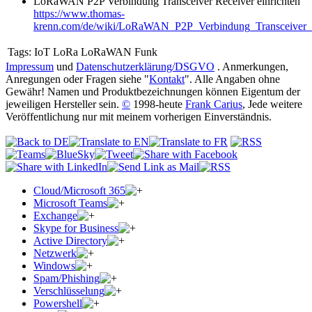
LoRaWAN P2P Verbindung Transceiver Receiver einrichten
https://www.thomas-
krenn.com/de/wiki/LoRaWAN_P2P_Verbindung_Transceiver_R
Tags:
IoT LoRa LoRaWAN Funk
Impressum
und
Datenschutzerklärung/DSGVO
. Anmerkungen,
Anregungen oder Fragen siehe "
Kontakt
". Alle Angaben ohne
Gewähr! Namen und Produktbezeichnungen können Eigentum der
jeweiligen Hersteller sein.
©
1998-heute
Frank Carius
, Jede weitere
Veröffentlichung nur mit meinem vorherigen Einverständnis.
Cloud/Microsoft 365
Microsoft Teams
Exchange
Skype for Business
Active Directory
Netzwerk
Windows
Spam/Phishing
Verschlüsselung
Powershell