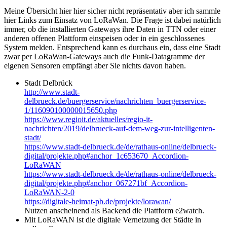
Meine Übersicht hier hier sicher nicht repräsentativ aber ich sammle
hier Links zum Einsatz von LoRaWan. Die Frage ist dabei natürlich
immer, ob die installierten Gateways ihre Daten in TTN oder einer
anderen offenen Plattform einspeisen oder in ein geschlossenes
System melden. Entsprechend kann es durchaus ein, dass eine Stadt
zwar per LoRaWan-Gateways auch die Funk-Datagramme der
eigenen Sensoren empfängt aber Sie nichts davon haben.
Stadt Delbrück
http://www.stadt-
delbrueck.de/buergerservice/nachrichten_buergerservice-
1/116090100000015650.php
https://www.regioit.de/aktuelles/regio-it-
nachrichten/2019/delbrueck-auf-dem-weg-zur-intelligenten-
stadt/
https://www.stadt-delbrueck.de/de/rathaus-online/delbrueck-
digital/projekte.php#anchor_1c653670_Accordion-
LoRaWAN
https://www.stadt-delbrueck.de/de/rathaus-online/delbrueck-
digital/projekte.php#anchor_067271bf_Accordion-
LoRaWAN-2-0
https://digitale-heimat-pb.de/projekte/lorawan/
Nutzen anscheinend als Backend die Plattform e2watch.
Mit LoRaWAN ist die digitale Vernetzung der Städte in