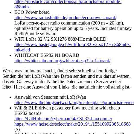
https://m5stack.com/collections/all/products/lora-module-
868mhz
ECO Power board
https://www.radioshuttle.de/product/eco-power-board/
LoRa peer-to-peer radio communication (200 m – 20 km),
optimized for battery operation up to 5 years. Includes turnkey
RadioShuttle software.
WIFI LoRa 32 V2 SX1276 868MHz mit OLED
https://www.bastelgarage.ch/wifi-lora-32-v2-sx1276-868mhz-
mit-oled
WHITECAT ESP32 N1 BOARD
https://whitecatboard.org/whitecat-esp32-n1-board/
Wer etwas im Internet sucht, findet sehr schnell schon fertige
Sender, die mit LoRaWan ihre Daten senden und nur darauf warten,
das ein Gateway in der Nähe die Daten zu einem Server weiter
leitet. Hier eine Auswahl von Links, die natürlich nie vollständig ist.
Auswahl von Sensoren mit LoRaWan
https://www.thethingsnetwork.org/marketplace/products/device
Wifi & BLE driven passenger flow metering with cheap
ESP32 boards
https://GitHub.com/cyberman54/ESP32-Paxcounter
https://www.heise.de/select/make/2019/1/1551099236518668
($)