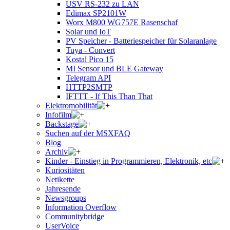
USV RS-232 zu LAN
Edimax SP2101W
Worx M800 WG757E Rasenschaf
Solar und IoT
PV Speicher - Batteriespeicher für Solaranlage
Tuya - Convert
Kostal Pico 15
MI Sensor und BLE Gateway
Telegram API
HTTP2SMTP
IFTTT - If This Than That
Elektromobilität
Infofilm
Backstage
Suchen auf der MSXFAQ
Blog
Archiv
Kinder - Einstieg in Programmieren, Elektronik, etc
Kuriositäten
Netikette
Jahresende
Newsgroups
Information Overflow
Communitybridge
UserVoice