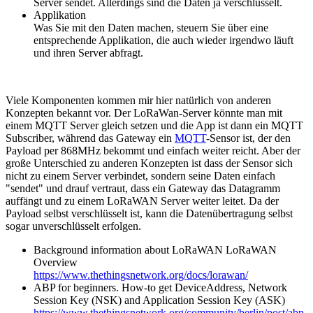
Server sendet. Allerdings sind die Daten ja verschlüsselt.
Applikation
Was Sie mit den Daten machen, steuern Sie über eine
entsprechende Applikation, die auch wieder irgendwo läuft
und ihren Server abfragt.
Viele Komponenten kommen mir hier natürlich von anderen
Konzepten bekannt vor. Der LoRaWan-Server könnte man mit
einem MQTT Server gleich setzen und die App ist dann ein MQTT
Subscriber, während das Gateway ein
MQTT
-Sensor ist, der den
Payload per 868MHz bekommt und einfach weiter reicht. Aber der
große Unterschied zu anderen Konzepten ist dass der Sensor sich
nicht zu einem Server verbindet, sondern seine Daten einfach
"sendet" und drauf vertraut, dass ein Gateway das Datagramm
auffängt und zu einem LoRaWAN Server weiter leitet. Da der
Payload selbst verschlüsselt ist, kann die Datenübertragung selbst
sogar unverschlüsselt erfolgen.
Background information about LoRaWAN LoRaWAN
Overview
https://www.thethingsnetwork.org/docs/lorawan/
ABP for beginners. How-to get DeviceAddress, Network
Session Key (NSK) and Application Session Key (ASK)
https://www.thethingsnetwork.org/community/berlin/post/abp-