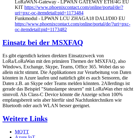
LoRaWAN-Gateway - LPWAN GATEWAY ETH/4G EU
KIT
https://www.phoenixcontact.com/online/portal/de/?
uri=pxc-oc-itemdetail:pid=1173484
Funkmodul - LPWAN LCU ZHAGA18 DALI/DIO EU
https://www.phoenixcontact.com/online/portal/de/?uri=pxc-
oc-itemdetail:pid=1173482
Einsatz bei der MSXFAQ
Es gibt eigentlich keinen direkten Einsatzzweck von
LoRa/LoRaWan mit den primären Themen der MSXFAQ, also
Windows, Exchange, Skype, Teams, Office 365. Wobei das so
allein nicht stimmt. Die Applikationen zur Verarbeitung von Daten
könnten in Azure laufen und natürlich gibt es auch Sensoren, die
Daten z.B. an Skype oder Teams melden könnten. 2Allerdings ist
gerade das Beispiel "Statuslampe steuern" mit LoRaWan eher nicht
sinnvoll. Als Class-C Device könnte die Anzeige schon 100%
empfangsbereit sein aber hierfür sind Nachfunktechniken wie
Bluetooth oder auch WLAN besser geeignet.
Weitere Links
MQTT
Azure IoT