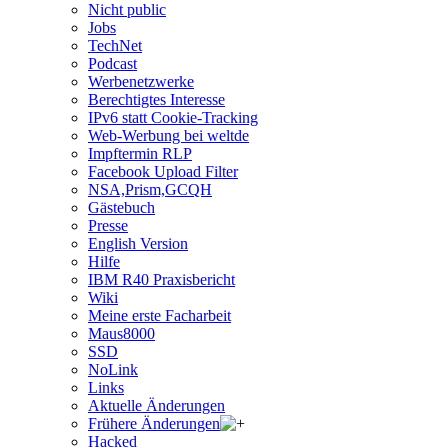
Nicht public
Jobs
TechNet
Podcast
Werbenetzwerke
Berechtigtes Interesse
IPv6 statt Cookie-Tracking
Web-Werbung bei weltde
Impftermin RLP
Facebook Upload Filter
NSA,Prism,GCQH
Gästebuch
Presse
English Version
Hilfe
IBM R40 Praxisbericht
Wiki
Meine erste Facharbeit
Maus8000
SSD
NoLink
Links
Aktuelle Änderungen
Frühere Änderungen
Hacked