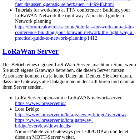
fuer-draussen-guenstig-selberbauen-4449948.html
Tutorials for workshop at TTN conference : Building your
LoRaWAN Network the right way. A practical guide to
Network planning
https://forum.rakwireless.com/t/tutorials-for-workshop-at-ttn-
conference-building-your-lorawan-network-the-right-way-a-
practical-guide-to-network-planning/1412
LoRaWan Server
Der Betrieb eines eigenen LoRaWan-Servers macht nur Sinn, wenn
Sie auch eigene Gateways betreiben, die diesen Server nutzen.
Ansonsten kommen da ja keine Daten an. Denken Sie aber daran,
dass ihre Gateways alle Datagramme in der Luft hören und dann an
ihren Server senden.
LoRa Server, open-source LoRaWAN network-server
https://www.loraserver.io/
Lora Bridge
https://www.loraserver.io/lora-gateway-bridge/overview/
https://www.loraserver.io/lora-gateway-
bridge/overview/downloads/
Nimmt Pakete von Gateways per 1700/UDP an und leitet
diese an MQTT-Server weiter.