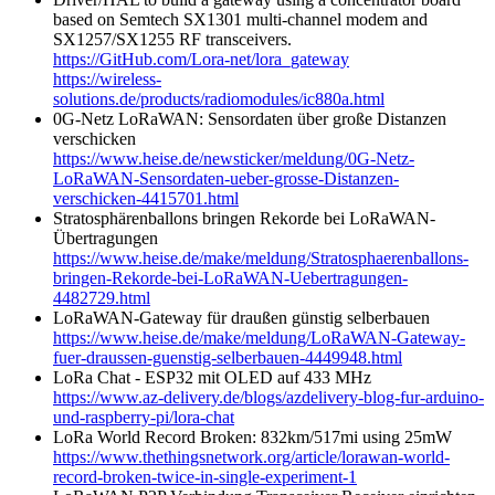
based on Semtech SX1301 multi-channel modem and
SX1257/SX1255 RF transceivers.
https://GitHub.com/Lora-net/lora_gateway
https://wireless-
solutions.de/products/radiomodules/ic880a.html
0G-Netz LoRaWAN: Sensordaten über große Distanzen
verschicken
https://www.heise.de/newsticker/meldung/0G-Netz-
LoRaWAN-Sensordaten-ueber-grosse-Distanzen-
verschicken-4415701.html
Stratosphärenballons bringen Rekorde bei LoRaWAN-
Übertragungen
https://www.heise.de/make/meldung/Stratosphaerenballons-
bringen-Rekorde-bei-LoRaWAN-Uebertragungen-
4482729.html
LoRaWAN-Gateway für draußen günstig selberbauen
https://www.heise.de/make/meldung/LoRaWAN-Gateway-
fuer-draussen-guenstig-selberbauen-4449948.html
LoRa Chat - ESP32 mit OLED auf 433 MHz
https://www.az-delivery.de/blogs/azdelivery-blog-fur-arduino-
und-raspberry-pi/lora-chat
LoRa World Record Broken: 832km/517mi using 25mW
https://www.thethingsnetwork.org/article/lorawan-world-
record-broken-twice-in-single-experiment-1