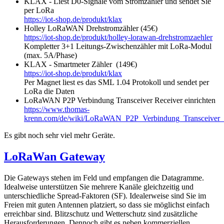
KLAX - Liest D0-Signale vom Stromzähler und sendet Sie
per LoRa
https://iot-shop.de/produkt/klax
Holley LoRaWAN Drehstromzähler (45€)
https://iot-shop.de/produkt/holley-lorawan-drehstromzaehler
Kompletter 3+1 Leitungs-Zwischenzähler mit LoRa-Modul
(max. 5A/Phase)
KLAX - Smartmeter Zähler (149€)
https://iot-shop.de/produkt/klax
Per Magnet liest es das SML 1.04 Protokoll und sendet per
LoRa die Daten
LoRaWAN P2P Verbindung Transceiver Receiver einrichten
https://www.thomas-
krenn.com/de/wiki/LoRaWAN_P2P_Verbindung_Transceiver_R
Es gibt noch sehr viel mehr Geräte.
LoRaWan Gateway
Die Gateways stehen im Feld und empfangen die Datagramme.
Idealweise unterstützen Sie mehrere Kanäle gleichzeitig und
unterschiedliche Spread-Faktoren (SF). Idealerweise sind Sie im
Freien mit guten Antennen platziert, so dass sie möglichst einfach
erreichbar sind. Blitzschutz und Wetterschutz sind zusätzliche
Herausforderungen. Dennoch gibt es neben kommerziellen