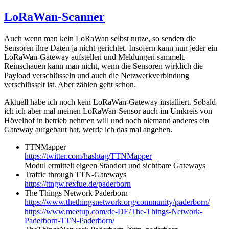
LoRaWan-Scanner
Auch wenn man kein LoRaWan selbst nutze, so senden die
Sensoren ihre Daten ja nicht gerichtet. Insofern kann nun jeder ein
LoRaWan-Gateway aufstellen und Meldungen sammelt.
Reinschauen kann man nicht, wenn die Sensoren wirklich die
Payload verschlüsseln und auch die Netzwerkverbindung
verschlüsselt ist. Aber zählen geht schon.
Aktuell habe ich noch kein LoRaWan-Gateway installiert. Sobald
ich ich aber mal meinen LoRaWan-Sensor auch im Umkreis von
Hövelhof in betrieb nehmen will und noch niemand anderes ein
Gateway aufgebaut hat, werde ich das mal angehen.
TTNMapper
https://twitter.com/hashtag/TTNMapper
Modul ermittelt eigeen Standort und sichtbare Gateways
Traffic through TTN-Gateways
https://ttngw.rexfue.de/paderborn
The Things Network Paderborn
https://www.thethingsnetwork.org/community/paderborn/
https://www.meetup.com/de-DE/The-Things-Network-
Paderborn-TTN-Paderborn/