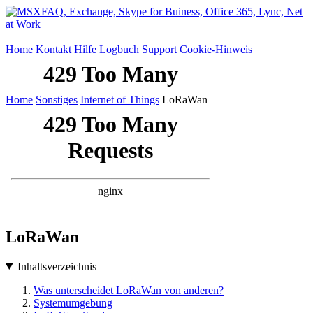
Home
Kontakt
Hilfe
Logbuch
Support
Cookie-Hinweis
Home
Sonstiges
Internet of Things
LoRaWan
LoRaWan
Inhaltsverzeichnis
Was unterscheidet LoRaWan von anderen?
Systemumgebung