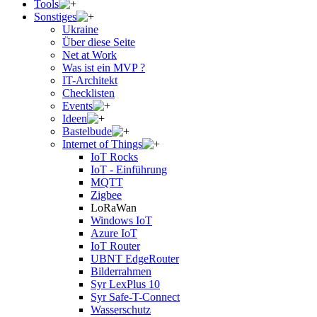
Tools
Sonstiges
Ukraine
Über diese Seite
Net at Work
Was ist ein MVP ?
IT-Architekt
Checklisten
Events
Ideen
Bastelbude
Internet of Things
IoT Rocks
IoT - Einführung
MQTT
Zigbee
LoRaWan
Windows IoT
Azure IoT
IoT Router
UBNT EdgeRouter
Bilderrahmen
Syr LexPlus 10
Syr Safe-T-Connect
Wasserschutz