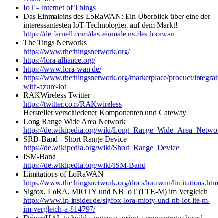
IoT - Internet of Things
Das Einmaleins des LoRaWAN: Ein Überblick über eine der
interessantesten IoT-Technologien auf dem Markt!
https://de.farnell.com/das-einmaleins-des-lorawan
The Tings Networks
https://www.thethingsnetwork.org/
https://lora-alliance.org/
https://www.lora-wan.de/
https://www.thethingsnetwork.org/marketplace/product/integrat
with-azure-iot
RAKWireless Twitter
https://twitter.com/RAKwireless
Hersteller verschiedener Komponenten und Gateway
Long Range Wide Area Network
https://de.wikipedia.org/wiki/Long_Range_Wide_Area_Netwo
SRD-Band - Short Range Device
https://de.wikipedia.org/wiki/Short_Range_Device
ISM-Band
https://de.wikipedia.org/wiki/ISM-Band
Limitations of LoRaWAN
https://www.thethingsnetwork.org/docs/lorawan/limitations.htm
Sigfox, LoRA, MIOTY und NB IoT (LTE-M) im Vergleich
https://www.ip-insider.de/sigfox-lora-mioty-und-nb-iot-lte-m-
im-vergleich-a-814797/
Driver/HAL to build a gateway using a concentrator board