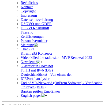
Rechtliches
Kontakt
Copyright
Impressum
Datenschutzerklärung
DSGVO und GDPR
DSGVO-Auskunft
Filesync
Zertifizierungen
Personalvermittler
Meinung
ChatGPT
KI schreibt Konzepte
Video killed the radio star - MVP Renewal 2025
Newsletter
Glasfaser in Hövelhof
FTTH mit IPv6 (DG)
Deutschlandticket - Von einem der ...
ICEPortal analysiert
End of VR-Networld (OnPrem Software) - Verification
Of Payee (VOP)
Banken prüfen Empfänger
English pages