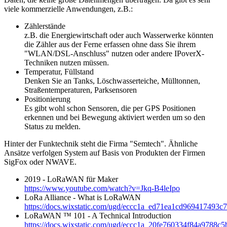
viele kommerzielle Anwendungen, z.B.:
Zählerstände
z.B. die Energiewirtschaft oder auch Wasserwerke könnten
die Zähler aus der Ferne erfassen ohne dass Sie ihrem
"WLAN/DSL-Anschluss" nutzen oder andere IPoverX-
Techniken nutzen müssen.
Temperatur, Füllstand
Denken Sie an Tanks, Löschwasserteiche, Mülltonnen,
Straßentemperaturen, Parksensoren
Positionierung
Es gibt wohl schon Sensoren, die per GPS Positionen
erkennen und bei Bewegung aktiviert werden um so den
Status zu melden.
Hinter der Funktechnik steht die Firma "Semtech". Ähnliche
Ansätze verfolgen System auf Basis von Produkten der Firmen
SigFox oder NWAVE.
2019 - LoRaWAN für Maker
https://www.youtube.com/watch?v=Jkq-B4leIpo
LoRa Alliance - What is LoRaWAN
https://docs.wixstatic.com/ugd/eccc1a_ed71ea1cd969417493c
LoRaWAN ™ 101 - A Technical Introduction
https://docs.wixstatic.com/ugd/eccc1a_20fe760334f84a9788c