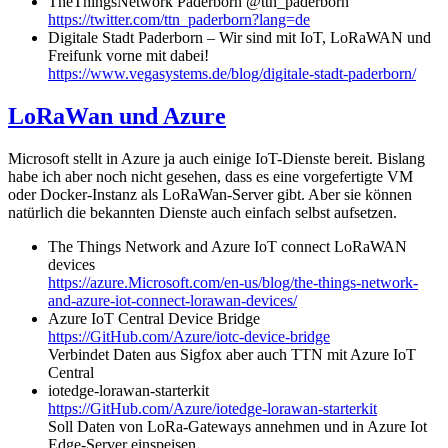
TheThingsNetwork Paderborn @ttn_paderborn
https://twitter.com/ttn_paderborn?lang=de
Digitale Stadt Paderborn – Wir sind mit IoT, LoRaWAN und
Freifunk vorne mit dabei!
https://www.vegasystems.de/blog/digitale-stadt-paderborn/
LoRaWan und Azure
Microsoft stellt in Azure ja auch einige IoT-Dienste bereit. Bislang
habe ich aber noch nicht gesehen, dass es eine vorgefertigte VM
oder Docker-Instanz als LoRaWan-Server gibt. Aber sie können
natürlich die bekannten Dienste auch einfach selbst aufsetzen.
The Things Network and Azure IoT connect LoRaWAN
devices
https://azure.Microsoft.com/en-us/blog/the-things-network-
and-azure-iot-connect-lorawan-devices/
Azure IoT Central Device Bridge
https://GitHub.com/Azure/iotc-device-bridge
Verbindet Daten aus Sigfox aber auch TTN mit Azure IoT
Central
iotedge-lorawan-starterkit
https://GitHub.com/Azure/iotedge-lorawan-starterkit
Soll Daten von LoRa-Gateways annehmen und in Azure Iot
Edge-Server einspeisen