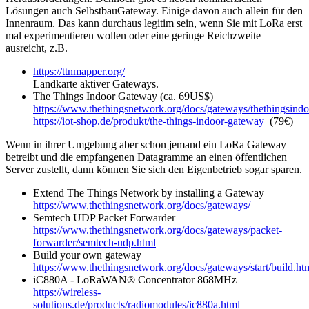
Lösungen auch SelbstbauGateway. Einige davon auch allein für den
Innenraum. Das kann durchaus legitim sein, wenn Sie mit LoRa erst
mal experimentieren wollen oder eine geringe Reichzweite
ausreicht, z.B.
https://ttnmapper.org/
Landkarte aktiver Gateways.
The Things Indoor Gateway (ca. 69US$)
https://www.thethingsnetwork.org/docs/gateways/thethingsindo
https://iot-shop.de/produkt/the-things-indoor-gateway
(79€)
Wenn in ihrer Umgebung aber schon jemand ein LoRa Gateway
betreibt und die empfangenen Datagramme an einen öffentlichen
Server zustellt, dann können Sie sich den Eigenbetrieb sogar sparen.
Extend The Things Network by installing a Gateway
https://www.thethingsnetwork.org/docs/gateways/
Semtech UDP Packet Forwarder
https://www.thethingsnetwork.org/docs/gateways/packet-
forwarder/semtech-udp.html
Build your own gateway
https://www.thethingsnetwork.org/docs/gateways/start/build.ht
iC880A - LoRaWAN® Concentrator 868MHz
https://wireless-
solutions.de/products/radiomodules/ic880a.html