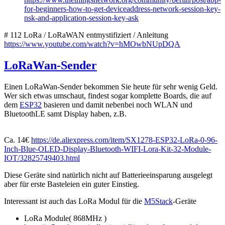
for-beginners-how-to-get-deviceaddress-network-session-key-
nsk-and-application-session-key-ask
# 112 LoRa / LoRaWAN entmystifiziert / Anleitung
https://www.youtube.com/watch?v=hMOwbNUpDQA
LoRaWan-Sender
Einen LoRaWan-Sender bekommen Sie heute für sehr wenig Geld.
Wer sich etwas umschaut, findest sogar komplette Boards, die auf
dem
ESP32
basieren und damit nebenbei noch WLAN und
BluetoothLE samt Display haben, z.B.
Ca. 14€
https://de.aliexpress.com/item/SX1278-ESP32-LoRa-0-96-
Inch-Blue-OLED-Display-Bluetooth-WIFI-Lora-Kit-32-Module-
IOT/32825749403.html
Diese Geräte sind natürlich nicht auf Batterieeinsparung ausgelegt
aber für erste Basteleien ein guter Einstieg.
Interessant ist auch das LoRa Modul für die
M5Stack
-Geräte
LoRa Module( 868MHz )