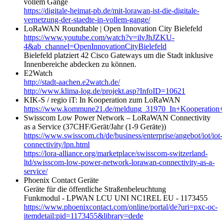
vollem Gange
https://digitale-heimat-pb.de/mit-lorawan-ist-die-digitale-
vernetzung-der-staedte-in-vollem-gange/
LoRaWAN Roundtable | Open Innovation City Bielefeld
https://www.youtube.com/watch?v=ilvJhJZKU-
4&ab_channel=OpenInnovationCityBielefeld
Bielefeld platziert 42 Cisco Gateways um die Stadt inklusive
Innenbereiche abdecken zu können.
E2Watch
http://stadt-aachen.e2watch.de/
http://www.klima-log.de/projekt.asp?InfoID=10621
KIK-S / regio iT: In Kooperation zum LoRaWAN
https://www.kommune21.de/meldung_31970_In+Kooperati
Swisscom Low Power Network – LoRaWAN Connectivity
as a Service (37CHF/Gerät/Jahr (1-9 Geräte))
https://www.swisscom.ch/de/business/enterprise/angebot/iot/iot
connectivity/lpn.html
https://lora-alliance.org/marketplace/swisscom-switzerland-
ltd/swisscom-low-power-network-lorawan-connectivity-as-a-
service/
Phoenix Contact Geräte
Geräte für die öffentliche Straßenbeleuchtung
Funkmodul - LPWAN LCU UNI NC1REL EU - 1173455
https://www.phoenixcontact.com/online/portal/de?uri=pxc-oc-
itemdetail:pid=1173455&library=dede