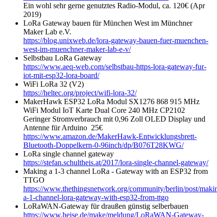
Ein wohl sehr gerne genutztes Radio-Modul, ca. 120€ (Apr
2019)
LoRa Gateway bauen für München West im Münchner
Maker Lab e.V.
https://blog.unixweb.de/lora-gateway-bauen-fuer-muenchen-
west-im-muenchner-maker-lab-e-v/
Selbstbau LoRa Gateway
https://www.aeq-web.com/selbstbau-https-lora-gateway-fur-
iot-mit-esp32-lora-board/
WiFi LoRa 32 (V2)
https://heltec.org/project/wifi-lora-32/
MakerHawk ESP32 LoRa Modul SX1276 868 915 MHz
WiFi Modul IoT Karte Dual Core 240 MHz CP2102
Geringer Stromverbrauch mit 0,96 Zoll OLED Display und
Antenne für Arduino 25€
https://www.amazon.de/MakerHawk-Entwicklungsbrett-
Bluetooth-Doppelkern-0-96inch/dp/B076T28KWG/
LoRa single channel gateway
https://stefan.schultheis.at/2017/lora-single-channel-gateway/
Making a 1-3 channel LoRa - Gateway with an ESP32 from
TTGO
https://www.thethingsnetwork.org/community/berlin/post/maki
a-1-channel-lora-gateway-with-esp32-from-ttgo
LoRaWAN-Gateway für draußen günstig selberbauen
https://www.heise.de/make/meldung/LoRaWAN-Gateway-