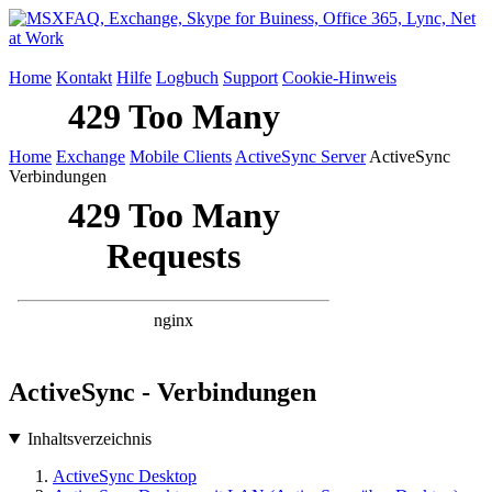
Home
Kontakt
Hilfe
Logbuch
Support
Cookie-Hinweis
Home
Exchange
Mobile Clients
ActiveSync Server
ActiveSync
Verbindungen
ActiveSync - Verbindungen
Inhaltsverzeichnis
ActiveSync Desktop