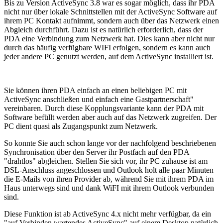
Bis zu Version ActiveSync 3.8 war es sogar möglich, dass ihr PDA
nicht nur über lokale Schnittstellen mit der ActiveSync Software auf
ihrem PC Kontakt aufnimmt, sondern auch über das Netzwerk einen
Abgleich durchführt. Dazu ist es natürlich erforderlich, dass der
PDA eine Verbindung zum Netzwerk hat. Dies kann aber nicht nur
durch das häufig verfügbare WIFI erfolgen, sondern es kann auch
jeder andere PC genutzt werden, auf dem ActiveSync installiert ist.
Sie können ihren PDA einfach an einen beliebigen PC mit
ActiveSync anschließen und einfach eine Gastpartnerschaft"
vereinbaren. Durch diese Kopplungsvariante kann der PDA mit
Software befüllt werden aber auch auf das Netzwerk zugreifen. Der
PC dient quasi als Zugangspunkt zum Netzwerk.
So konnte Sie auch schon lange vor der nachfolgend beschriebenen
Synchronisation über den Server ihr Postfach auf den PDA
"drahtlos" abgleichen. Stellen Sie sich vor, ihr PC zuhause ist am
DSL-Anschluss angeschlossen und Outlook holt alle paar Minuten
die E-Mails von ihren Provider ab, während Sie mit ihrem PDA im
Haus unterwegs sind und dank WiFI mit ihrem Outlook verbunden
sind.
Diese Funktion ist ab ActiveSync 4.x nicht mehr verfügbar, da ein
"auf Verbinden wartendes ActiveSync" auf einem Desktop natürlich