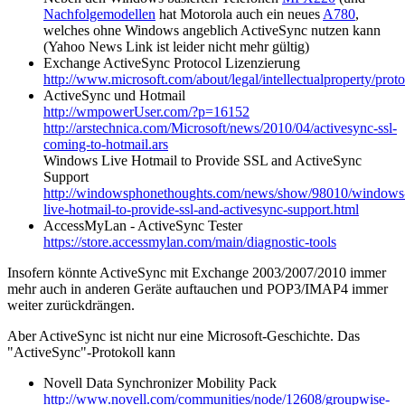
Nachfolgemodellen
hat Motorola auch ein neues
A780
,
welches ohne Windows angeblich ActiveSync nutzen kann
(Yahoo News Link ist leider nicht mehr gültig)
Exchange ActiveSync Protocol Lizenzierung
http://www.microsoft.com/about/legal/intellectualproperty/prot
ActiveSync und Hotmail
http://wmpowerUser.com/?p=16152
http://arstechnica.com/Microsoft/news/2010/04/activesync-ssl-
coming-to-hotmail.ars
Windows Live Hotmail to Provide SSL and ActiveSync
Support
http://windowsphonethoughts.com/news/show/98010/windows
live-hotmail-to-provide-ssl-and-activesync-support.html
AccessMyLan - ActiveSync Tester
https://store.accessmylan.com/main/diagnostic-tools
Insofern könnte ActiveSync mit Exchange 2003/2007/2010 immer
mehr auch in anderen Geräte auftauchen und POP3/IMAP4 immer
weiter zurückdrängen.
Aber ActiveSync ist nicht nur eine Microsoft-Geschichte. Das
"ActiveSync"-Protokoll kann
Novell Data Synchronizer Mobility Pack
http://www.novell.com/communities/node/12608/groupwise-