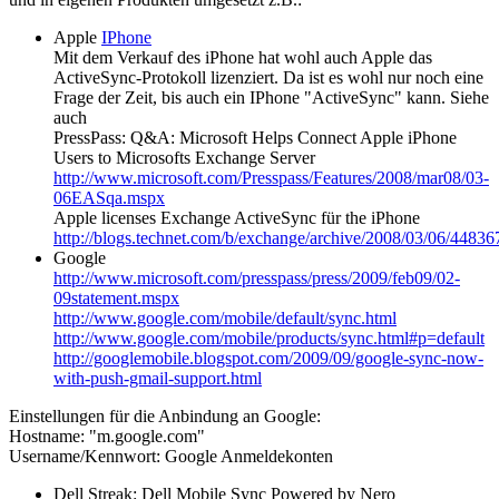
Apple
IPhone
Mit dem Verkauf des iPhone hat wohl auch Apple das
ActiveSync-Protokoll lizenziert. Da ist es wohl nur noch eine
Frage der Zeit, bis auch ein IPhone "ActiveSync" kann. Siehe
auch
PressPass: Q&A: Microsoft Helps Connect Apple iPhone
Users to Microsofts Exchange Server
http://www.microsoft.com/Presspass/Features/2008/mar08/03-
06EASqa.mspx
Apple licenses Exchange ActiveSync für the iPhone
http://blogs.technet.com/b/exchange/archive/2008/03/06/44836
Google
http://www.microsoft.com/presspass/press/2009/feb09/02-
09statement.mspx
http://www.google.com/mobile/default/sync.html
http://www.google.com/mobile/products/sync.html#p=default
http://googlemobile.blogspot.com/2009/09/google-sync-now-
with-push-gmail-support.html
Einstellungen für die Anbindung an Google:
Hostname: "m.google.com"
Username/Kennwort: Google Anmeldekonten
Dell Streak: Dell Mobile Sync Powered by Nero