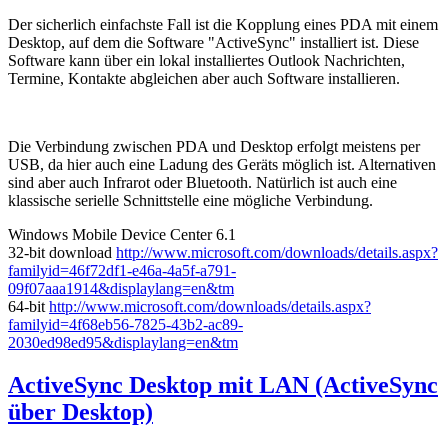
Der sicherlich einfachste Fall ist die Kopplung eines PDA mit einem
Desktop, auf dem die Software "ActiveSync" installiert ist. Diese
Software kann über ein lokal installiertes Outlook Nachrichten,
Termine, Kontakte abgleichen aber auch Software installieren.
Die Verbindung zwischen PDA und Desktop erfolgt meistens per
USB, da hier auch eine Ladung des Geräts möglich ist. Alternativen
sind aber auch Infrarot oder Bluetooth. Natürlich ist auch eine
klassische serielle Schnittstelle eine mögliche Verbindung.
Windows Mobile Device Center 6.1
32-bit download
http://www.microsoft.com/downloads/details.aspx?
familyid=46f72df1-e46a-4a5f-a791-
09f07aaa1914&displaylang=en&tm
64-bit
http://www.microsoft.com/downloads/details.aspx?
familyid=4f68eb56-7825-43b2-ac89-
2030ed98ed95&displaylang=en&tm
ActiveSync Desktop mit LAN (ActiveSync
über Desktop)