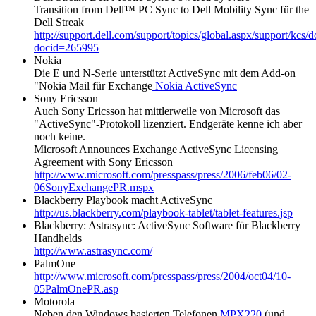
Transition from Dell™ PC Sync to Dell Mobility Sync für the
Dell Streak
http://support.dell.com/support/topics/global.aspx/support/kcs
docid=265995
Nokia
Die E und N-Serie unterstützt ActiveSync mit dem Add-on
"Nokia Mail für Exchange
Nokia ActiveSync
Sony Ericsson
Auch Sony Ericsson hat mittlerweile von Microsoft das
"ActiveSync"-Protokoll lizenziert. Endgeräte kenne ich aber
noch keine.
Microsoft Announces Exchange ActiveSync Licensing
Agreement with Sony Ericsson
http://www.microsoft.com/presspass/press/2006/feb06/02-
06SonyExchangePR.mspx
Blackberry Playbook macht ActiveSync
http://us.blackberry.com/playbook-tablet/tablet-features.jsp
Blackberry: Astrasync: ActiveSync Software für Blackberry
Handhelds
http://www.astrasync.com/
PalmOne
http://www.microsoft.com/presspass/press/2004/oct04/10-
05PalmOnePR.asp
Motorola
Neben den Windows basierten Telefonen
MPX220
(und