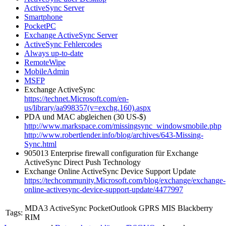
ActiveSync Server
Smartphone
PocketPC
Exchange ActiveSync Server
ActiveSync Fehlercodes
Always up-to-date
RemoteWipe
MobileAdmin
MSFP
Exchange ActiveSync
https://technet.Microsoft.com/en-
us/library/aa998357(v=exchg.160).aspx
PDA und MAC abgleichen (30 US-$)
http://www.markspace.com/missingsync_windowsmobile.php
http://www.robertlender.info/blog/archives/643-Missing-
Sync.html
905013 Enterprise firewall configuration für Exchange
ActiveSync Direct Push Technology
Exchange Online ActiveSync Device Support Update
https://techcommunity.Microsoft.com/blog/exchange/exchange-
online-activesync-device-support-update/4477997
MDA3 ActiveSync PocketOutlook GPRS MIS Blackberry
Tags:
RIM