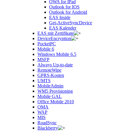
OWA for IPad
Outlook for IOS
Outlook for Android
EAS Inside
Get-ActiveSyncDevice
EAS Kalender
EAS mit Zertifikate
DeviceEncryption
PocketPC
Mobile 6
Windows Mobile 6.5
MSFP
Always Up-to-date
RemoteWipe
GPRS-Kosten
UMTS
MobileAdmin
WM5 Provisioning
Mobile GAL
Office Mobile 2010
OMA
WAP
MIS
RoadSync
Blackberry