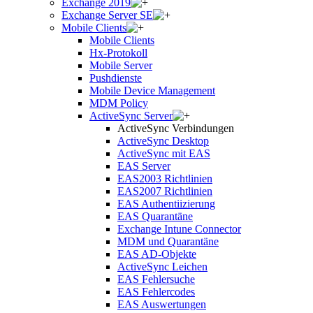
Exchange 2019
Exchange Server SE
Mobile Clients
Mobile Clients
Hx-Protokoll
Mobile Server
Pushdienste
Mobile Device Management
MDM Policy
ActiveSync Server
ActiveSync Verbindungen
ActiveSync Desktop
ActiveSync mit EAS
EAS Server
EAS2003 Richtlinien
EAS2007 Richtlinien
EAS Authentiizierung
EAS Quarantäne
Exchange Intune Connector
MDM und Quarantäne
EAS AD-Objekte
ActiveSync Leichen
EAS Fehlersuche
EAS Fehlercodes
EAS Auswertungen