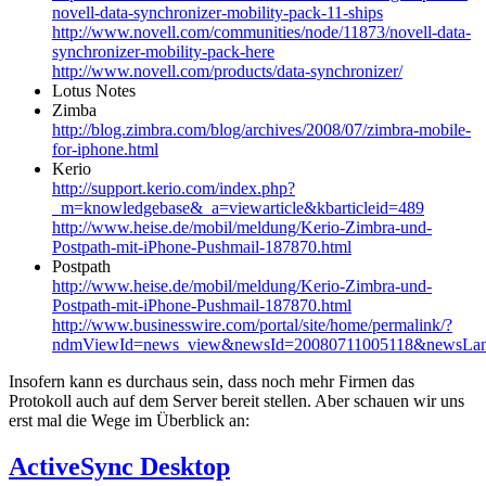
novell-data-synchronizer-mobility-pack-11-ships
http://www.novell.com/communities/node/11873/novell-data-
synchronizer-mobility-pack-here
http://www.novell.com/products/data-synchronizer/
Lotus Notes
Zimba
http://blog.zimbra.com/blog/archives/2008/07/zimbra-mobile-
for-iphone.html
Kerio
http://support.kerio.com/index.php?
_m=knowledgebase&_a=viewarticle&kbarticleid=489
http://www.heise.de/mobil/meldung/Kerio-Zimbra-und-
Postpath-mit-iPhone-Pushmail-187870.html
Postpath
http://www.heise.de/mobil/meldung/Kerio-Zimbra-und-
Postpath-mit-iPhone-Pushmail-187870.html
http://www.businesswire.com/portal/site/home/permalink/?
ndmViewId=news_view&newsId=20080711005118&newsLa
Insofern kann es durchaus sein, dass noch mehr Firmen das
Protokoll auch auf dem Server bereit stellen. Aber schauen wir uns
erst mal die Wege im Überblick an:
ActiveSync Desktop