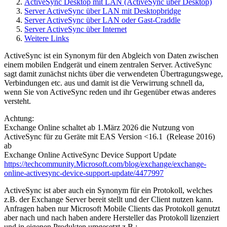
ActiveSync Desktop mit LAN (ActiveSync über Desktop)
Server ActiveSync über LAN mit Desktopbridge
Server ActiveSync über LAN oder Gast-Craddle
Server ActiveSync über Internet
Weitere Links
ActiveSync ist ein Synonym für den Abgleich von Daten zwischen
einem mobilen Endgerät und einem zentralen Server. ActiveSync
sagt damit zunächst nichts über die verwendeten Übertragungswege,
Verbindungen etc. aus und damit ist die Verwirrung schnell da,
wenn Sie von ActiveSync reden und ihr Gegenüber etwas anderes
versteht.
Achtung:
Exchange Online schaltet ab 1.März 2026 die Nutzung von
ActiveSync für zu Geräte mit EAS Version <16.1 (Release 2016)
ab
Exchange Online ActiveSync Device Support Update
https://techcommunity.Microsoft.com/blog/exchange/exchange-
online-activesync-device-support-update/4477997
ActiveSync ist aber auch ein Synonym für ein Protokoll, welches
z.B. der Exchange Server bereit stellt und der Client nutzen kann.
Anfragen haben nur Microsoft Mobile Clients das Protokoll genutzt
aber nach und nach haben andere Hersteller das Protokoll lizenziert
und in eigenen Produkten umgesetzt z.B.: