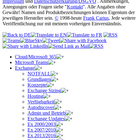
Impressum
und
Datenschutzerklärung/DSGVO
. Anmerkungen,
Anregungen oder Fragen siehe "
Kontakt
". Alle Angaben ohne
Gewähr! Namen und Produktbezeichnungen können Eigentum der
jeweiligen Hersteller sein.
©
1998-heute
Frank Carius
, Jede weitere
Veröffentlichung nur mit meinem vorherigen Einverständnis.
Cloud/Microsoft 365
Microsoft Teams
Exchange
NOTFALL
Grundlagen
Konzepte
Exchange Sizing
Hosting
Verfügbarkeit
Autodiscover
Admin und Betrieb
Exchange Updates
Ex 2000/2003
Ex 2007/2010
Ex 2013/2016