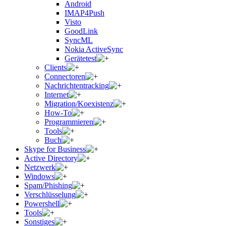
Android
IMAP4Push
Visto
GoodLink
SyncML
Nokia ActiveSync
Gerätetest
Clients
Connectoren
Nachrichtentracking
Internet
Migration/Koexistenz
How-To
Programmieren
Tools
Buch
Skype for Business
Active Directory
Netzwerk
Windows
Spam/Phishing
Verschlüsselung
Powershell
Tools
Sonstiges