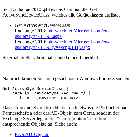
Seit Exchange 2010 gibt es das Commandlet Get-
ActiveSyncDeviceClass, welches alle Geräteklassen auflistet.
Get-ActiveSyncDeviceClass
Exchange 2013:
http://technet.Microsoft.com/en-
us/library/ff731393.aspx
Exchange 2010:
http://technet.Microsoft.com/en-
us/library/ff731393(v=exchg.141).aspx
So erhalten Sie schon mal schnell einen Überblick.
Natürlich können Sie auch gezielt nach Windows Phone 8 suchen:
Get-ActiveSyncDeviceClass | `

   where {$_.devicetype -eq "WP8"} | `

       ft name,device* -autosize
Das Commandlet durchsucht aber nicht etwas die Postfächer nach
Partnerschaften oder das AD-Objekt zum Gerät, sondern der
Exchange Server legt in der "Configuration"-Partition
entsprechende Objekte an. Siehe auch:
EAS AD-Objekte