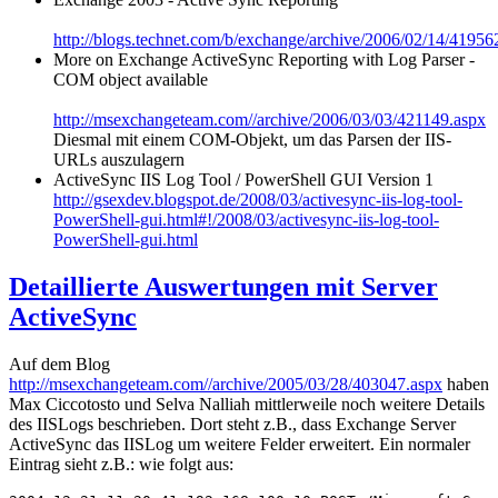
http://blogs.technet.com/b/exchange/archive/2006/02/14/41956
More on Exchange ActiveSync Reporting with Log Parser -
COM object available
http://msexchangeteam.com//archive/2006/03/03/421149.aspx
Diesmal mit einem COM-Objekt, um das Parsen der IIS-
URLs auszulagern
ActiveSync IIS Log Tool / PowerShell GUI Version 1
http://gsexdev.blogspot.de/2008/03/activesync-iis-log-tool-
PowerShell-gui.html#!/2008/03/activesync-iis-log-tool-
PowerShell-gui.html
Detaillierte Auswertungen mit Server
ActiveSync
Auf dem Blog
http://msexchangeteam.com//archive/2005/03/28/403047.aspx
haben
Max Ciccotosto und Selva Nalliah mittlerweile noch weitere Details
des IISLogs beschrieben. Dort steht z.B., dass Exchange Server
ActiveSync das IISLog um weitere Felder erweitert. Ein normaler
Eintrag sieht z.B.: wie folgt aus: