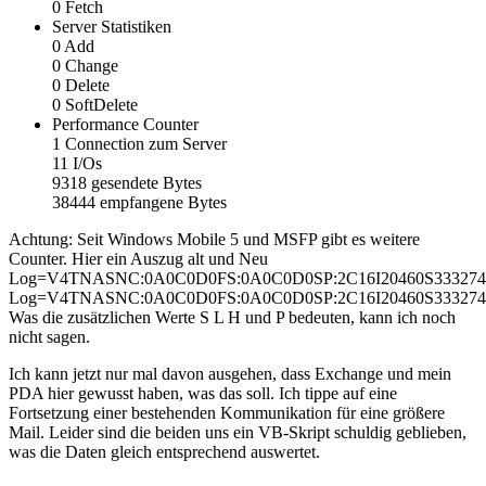
0 Fetch
Server Statistiken
0 Add
0 Change
0 Delete
0 SoftDelete
Performance Counter
1 Connection zum Server
11 I/Os
9318 gesendete Bytes
38444 empfangene Bytes
Achtung: Seit Windows Mobile 5 und MSFP gibt es weitere
Counter. Hier ein Auszug alt und Neu
Log=V4TNASNC:0A0C0D0FS:0A0C0D0SP:2C16I20460S33327
Log=V4TNASNC:0A0C0D0FS:0A0C0D0SP:2C16I20460S33327
Was die zusätzlichen Werte S L H und P bedeuten, kann ich noch
nicht sagen.
Ich kann jetzt nur mal davon ausgehen, dass Exchange und mein
PDA hier gewusst haben, was das soll. Ich tippe auf eine
Fortsetzung einer bestehenden Kommunikation für eine größere
Mail. Leider sind die beiden uns ein VB-Skript schuldig geblieben,
was die Daten gleich entsprechend auswertet.