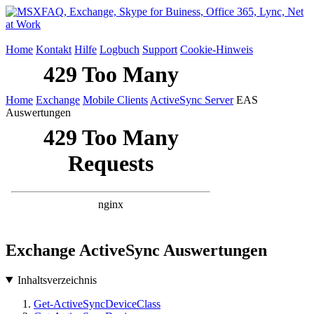
Home
Kontakt
Hilfe
Logbuch
Support
Cookie-Hinweis
Home
Exchange
Mobile Clients
ActiveSync Server
EAS
Auswertungen
Exchange ActiveSync Auswertungen
Inhaltsverzeichnis
Get-ActiveSyncDeviceClass