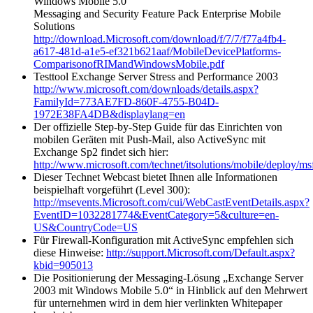
Windows Mobile 5.0
Messaging and Security Feature Pack Enterprise Mobile
Solutions
http://download.Microsoft.com/download/f/7/7/f77a4fb4-
a617-481d-a1e5-ef321b621aaf/MobileDevicePlatforms-
ComparisonofRIMandWindowsMobile.pdf
Testtool Exchange Server Stress and Performance 2003
http://www.microsoft.com/downloads/details.aspx?
FamilyId=773AE7FD-860F-4755-B04D-
1972E38FA4DB&displaylang=en
Der offizielle Step-by-Step Guide für das Einrichten von
mobilen Geräten mit Push-Mail, also ActiveSync mit
Exchange Sp2 findet sich hier:
http://www.microsoft.com/technet/itsolutions/mobile/deploy/
Dieser Technet Webcast bietet Ihnen alle Informationen
beispielhaft vorgeführt (Level 300):
http://msevents.Microsoft.com/cui/WebCastEventDetails.aspx?
EventID=1032281774&EventCategory=5&culture=en-
US&CountryCode=US
Für Firewall-Konfiguration mit ActiveSync empfehlen sich
diese Hinweise:
http://support.Microsoft.com/Default.aspx?
kbid=905013
Die Positionierung der Messaging-Lösung „Exchange Server
2003 mit Windows Mobile 5.0“ in Hinblick auf den Mehrwert
für unternehmen wird in dem hier verlinkten Whitepaper