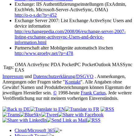
Exchange: IIS Authentifizierungseinstellungen (ExAdmin,
ExchWeb, Microsoft-Server-ActiveSync, OMA)
http://o-o-s.de/?p=452
Exchange Server 2007: List Exchange ActiveSync Users and
device information
http://exchangepedia.com/2008/06/exchange-server-2007-
listing-exchange-activesync-Users-and-device-
information.html
Partnerschaft alter Mobilgeräte automatisch löschen
http://www.groeby.net/?p=478
OMA ActiveSync PDA PocketPC PocketOutlook MASSync
Tags:
EAS
Impressum
und
Datenschutzerklärung/DSGVO
. Anmerkungen,
Anregungen oder Fragen siehe "
Kontakt
". Alle Angaben ohne
Gewähr! Namen und Produktbezeichnungen können Eigentum der
jeweiligen Hersteller sein.
©
1998-heute
Frank Carius
, Jede weitere
Veröffentlichung nur mit meinem vorherigen Einverständnis.
Cloud/Microsoft 365
Microsoft Teams