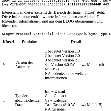
2004-12-21 11:20:41 192.168.100.10 POST /Microsoft-Serv
Log=V2TEmSSC:0A0C0D0FS:0A0C0D0SP:1C11I9318S138444R 443 
Interessant an dieser Zeile ist der Bereich der hinter "&Log" steht.
Diese Information enthält weitere Informationen zur Aktion. Die
folgenden Informationen sind aus dem BLOG übernommen und
übersetzt.
&Log=
V
[Protocol Version]
T
[Folder DataType]
S
[Sync Type]
C
Kürzel
Funktion
Details
1 bedeutet Version 1.0
2 bedeutet Version 2.0
3 bedeutet Version 2.1
Version der
V
4 = Version 4.0 (Windows Mobile mit
Anforderung
MSFP ?)
NA bedeutet keine weitere
Informationen
Em = E-mail
Typ der
Co = Contacts
T
abzugleichenden
Ca = Calendar
Daten
Ta = Tasks (Seit Windows Mobile 5)
NA für none