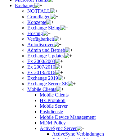
Exchange
NOTFALL
Grundlagen
Konzepte
Exchange Sizing
Hosting
Verfügbarkeit
Autodiscover
Admin und Betrieb
Exchange Updates
Ex 2000/2003
Ex 2007/2010
Ex 2013/2016
Exchange 2019
Exchange Server SE
Mobile Clients
Mobile Clients
Hx-Protokoll
Mobile Server
Pushdienste
Mobile Device Management
MDM Policy
ActiveSync Server
ActiveSync Verbindungen