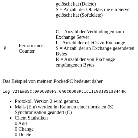
gelöscht hat (Delete)
S = Anzahl der Objekte, die ein Server
gelöscht hat (Softdelete)
C = Anzahl der Verbindungen zum
Exchange Server
I = Anzahl der of I/Os zu Exchange
Performance
P
S = Anzahl der an Exchange gesendeten
Counter
Bytes
R = Anzahl der von Exchange
empfangenen Bytes
Das Beispiel von meinem PocketPC bedeutet daher
Log=V2TEmSSC:0A0C0D0FS:0A0C0D0SP:1C11I9318S138444R
Protokoll Version 2 wird genutzt.
Mails (Em) werden im Rahmen einer normalen (S)
Synchronisation geändert (C)
Client Statistiken
0 Add
0 Change
0 Delete