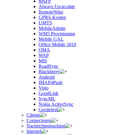
MSFP
Always Up-to-date
RemoteWipe
GPRS-Kosten
UMTS
MobileAdmin
WM5 Provisioning
Mobile GAL
Office Mobile 2010
OMA
WAP
MIS
RoadSync
Blackberry
Android
IMAP4Push
Visto
GoodLink
SyncML
Nokia ActiveSync
Gerätetest
Clients
Connectoren
Nachrichtentracking
Internet