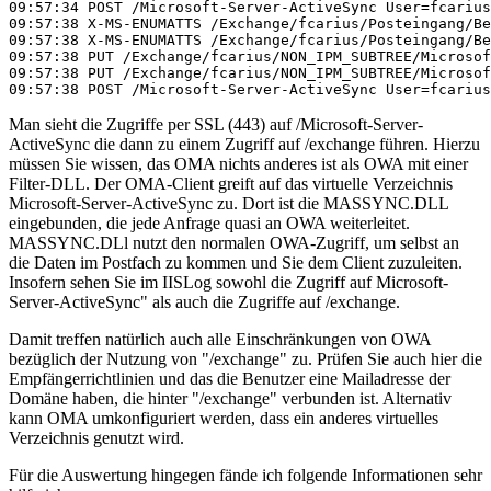
09:57:34 POST /Microsoft-Server-ActiveSync User=fcarius
09:57:38 X-MS-ENUMATTS /Exchange/fcarius/Posteingang/Be
09:57:38 X-MS-ENUMATTS /Exchange/fcarius/Posteingang/Be
09:57:38 PUT /Exchange/fcarius/NON_IPM_SUBTREE/Microsof
09:57:38 PUT /Exchange/fcarius/NON_IPM_SUBTREE/Microsof
09:57:38 POST /Microsoft-Server-ActiveSync User=fcarius
Man sieht die Zugriffe per SSL (443) auf /Microsoft-Server-
ActiveSync die dann zu einem Zugriff auf /exchange führen. Hierzu
müssen Sie wissen, das OMA nichts anderes ist als OWA mit einer
Filter-DLL. Der OMA-Client greift auf das virtuelle Verzeichnis
Microsoft-Server-ActiveSync zu. Dort ist die MASSYNC.DLL
eingebunden, die jede Anfrage quasi an OWA weiterleitet.
MASSYNC.DLl nutzt den normalen OWA-Zugriff, um selbst an
die Daten im Postfach zu kommen und Sie dem Client zuzuleiten.
Insofern sehen Sie im IISLog sowohl die Zugriff auf Microsoft-
Server-ActiveSync" als auch die Zugriffe auf /exchange.
Damit treffen natürlich auch alle Einschränkungen von OWA
bezüglich der Nutzung von "/exchange" zu. Prüfen Sie auch hier die
Empfängerrichtlinien und das die Benutzer eine Mailadresse der
Domäne haben, die hinter "/exchange" verbunden ist. Alternativ
kann OMA umkonfiguriert werden, dass ein anderes virtuelles
Verzeichnis genutzt wird.
Für die Auswertung hingegen fände ich folgende Informationen sehr