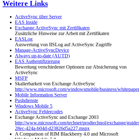
Weitere Links
ActiveSync über Server
EAS Inside
Exchange ActiveSync mit Zertifikaten
Zusätzliche Hinweise zur Arbeit mit Zertifikaten
EASLog
Auswertung von IISLog auf ActiveSync Zugriffe
Manage-ActiveSyncDevice
Always up-to-date (AUTD)
EAS Authentifizierung
Bewertung verschiedener Optionen zur Absicherung von
ActiveSync
MSFP
Skalierbarkeit von Exchange ActiveSync
http://www.microsoft.com/windowsmobile/business/whitepapers
Mobile Information Server
Pushdienste
Windows Mobile 5
ActiveSync Fehlercodes
Exchange ActiveSync and Exchange 2003
http://www.microsoft.com/technet/prodtechnol/exchange/guid
28ec-424a-b04d-d23826d5a227.mspx
A Comparison of RIM Blackberry 4.0 and Microsoft