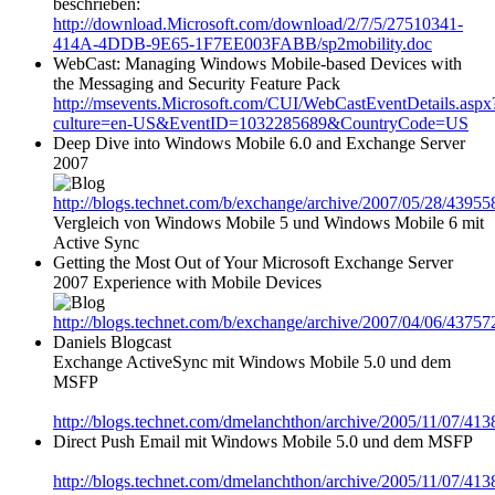
beschrieben:
http://download.Microsoft.com/download/2/7/5/27510341-
414A-4DDB-9E65-1F7EE003FABB/sp2mobility.doc
WebCast: Managing Windows Mobile-based Devices with
the Messaging and Security Feature Pack
http://msevents.Microsoft.com/CUI/WebCastEventDetails.aspx
culture=en-US&EventID=1032285689&CountryCode=US
Deep Dive into Windows Mobile 6.0 and Exchange Server
2007
http://blogs.technet.com/b/exchange/archive/2007/05/28/43955
Vergleich von Windows Mobile 5 und Windows Mobile 6 mit
Active Sync
Getting the Most Out of Your Microsoft Exchange Server
2007 Experience with Mobile Devices
http://blogs.technet.com/b/exchange/archive/2007/04/06/43757
Daniels Blogcast
Exchange ActiveSync mit Windows Mobile 5.0 und dem
MSFP
http://blogs.technet.com/dmelanchthon/archive/2005/11/07/413
Direct Push Email mit Windows Mobile 5.0 und dem MSFP
http://blogs.technet.com/dmelanchthon/archive/2005/11/07/413