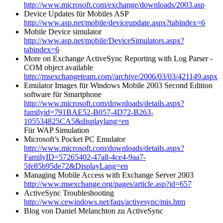
http://www.microsoft.com/exchange/downloads/2003.asp
Device Updates für Mobiles ASP
http://www.asp.net/mobile/deviceupdate.aspx?tabindex=6
Mobile Device simulator
http://www.asp.net/mobile/DeviceSimulators.aspx?
tabindex=6
More on Exchange ActiveSync Reporting with Log Parser -
COM object available
http://msexchangeteam.com//archive/2006/03/03/421149.aspx
Emulator Images für Windows Mobile 2003 Second Edition
software für Smartphone
http://www.microsoft.com/downloads/details.aspx?
familyid=791BAE52-B057-4D72-B263-
105534825CA5&displaylang=en
Für WAP Simulation
Microsoft’s Pocket PC Emulator
http://www.microsoft.com/downloads/details.aspx?
FamilyID=57265402-47a8-4ce4-9aa7-
5fe85b95de72&DisplayLang=en
Managing Mobile Access with Exchange Server 2003
http://www.msexchange.org/pages/article.asp?id=657
ActiveSync Troubleshooting
http://www.cewindows.net/faqs/activesync/mis.htm
Blog von Daniel Melanchton zu ActiveSync