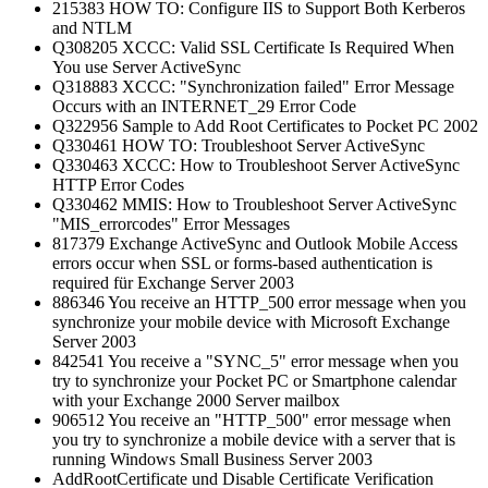
215383 HOW TO: Configure IIS to Support Both Kerberos
and NTLM
Q308205 XCCC: Valid SSL Certificate Is Required When
You use Server ActiveSync
Q318883 XCCC: "Synchronization failed" Error Message
Occurs with an INTERNET_29 Error Code
Q322956 Sample to Add Root Certificates to Pocket PC 2002
Q330461 HOW TO: Troubleshoot Server ActiveSync
Q330463 XCCC: How to Troubleshoot Server ActiveSync
HTTP Error Codes
Q330462 MMIS: How to Troubleshoot Server ActiveSync
"MIS_errorcodes" Error Messages
817379 Exchange ActiveSync and Outlook Mobile Access
errors occur when SSL or forms-based authentication is
required für Exchange Server 2003
886346 You receive an HTTP_500 error message when you
synchronize your mobile device with Microsoft Exchange
Server 2003
842541 You receive a "SYNC_5" error message when you
try to synchronize your Pocket PC or Smartphone calendar
with your Exchange 2000 Server mailbox
906512 You receive an "HTTP_500" error message when
you try to synchronize a mobile device with a server that is
running Windows Small Business Server 2003
AddRootCertificate und Disable Certificate Verification