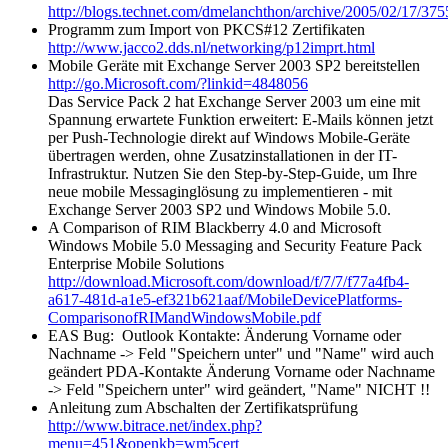
http://blogs.technet.com/dmelanchthon/archive/2005/02/17/37
Programm zum Import von PKCS#12 Zertifikaten
http://www.jacco2.dds.nl/networking/p12imprt.html
Mobile Geräte mit Exchange Server 2003 SP2 bereitstellen
http://go.Microsoft.com/?linkid=4848056
Das Service Pack 2 hat Exchange Server 2003 um eine mit
Spannung erwartete Funktion erweitert: E-Mails können jetzt
per Push-Technologie direkt auf Windows Mobile-Geräte
übertragen werden, ohne Zusatzinstallationen in der IT-
Infrastruktur. Nutzen Sie den Step-by-Step-Guide, um Ihre
neue mobile Messaginglösung zu implementieren - mit
Exchange Server 2003 SP2 und Windows Mobile 5.0.
A Comparison of RIM Blackberry 4.0 and Microsoft
Windows Mobile 5.0 Messaging and Security Feature Pack
Enterprise Mobile Solutions
http://download.Microsoft.com/download/f/7/7/f77a4fb4-
a617-481d-a1e5-ef321b621aaf/MobileDevicePlatforms-
ComparisonofRIMandWindowsMobile.pdf
EAS Bug: Outlook Kontakte: Änderung Vorname oder
Nachname -> Feld "Speichern unter" und "Name" wird auch
geändert PDA-Kontakte Änderung Vorname oder Nachname
-> Feld "Speichern unter" wird geändert, "Name" NICHT !!
Anleitung zum Abschalten der Zertifikatsprüfung
http://www.bitrace.net/index.php?
menu=451&openkb=wm5cert