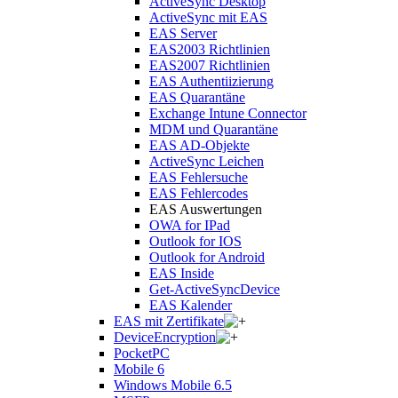
ActiveSync Desktop
ActiveSync mit EAS
EAS Server
EAS2003 Richtlinien
EAS2007 Richtlinien
EAS Authentiizierung
EAS Quarantäne
Exchange Intune Connector
MDM und Quarantäne
EAS AD-Objekte
ActiveSync Leichen
EAS Fehlersuche
EAS Fehlercodes
EAS Auswertungen
OWA for IPad
Outlook for IOS
Outlook for Android
EAS Inside
Get-ActiveSyncDevice
EAS Kalender
EAS mit Zertifikate
DeviceEncryption
PocketPC
Mobile 6
Windows Mobile 6.5