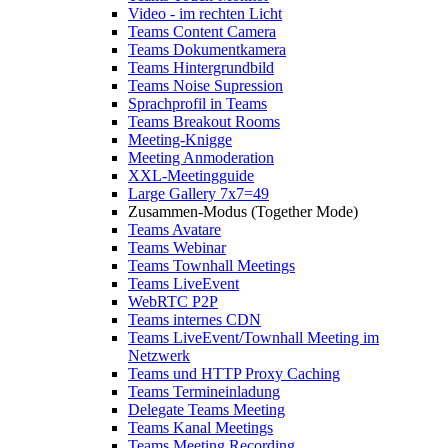
Video - im rechten Licht
Teams Content Camera
Teams Dokumentkamera
Teams Hintergrundbild
Teams Noise Supression
Sprachprofil in Teams
Teams Breakout Rooms
Meeting-Knigge
Meeting Anmoderation
XXL-Meetingguide
Large Gallery 7x7=49
Zusammen-Modus (Together Mode)
Teams Avatare
Teams Webinar
Teams Townhall Meetings
Teams LiveEvent
WebRTC P2P
Teams internes CDN
Teams LiveEvent/Townhall Meeting im
Netzwerk
Teams und HTTP Proxy Caching
Teams Termineinladung
Delegate Teams Meeting
Teams Kanal Meetings
Teams Meeting Recording