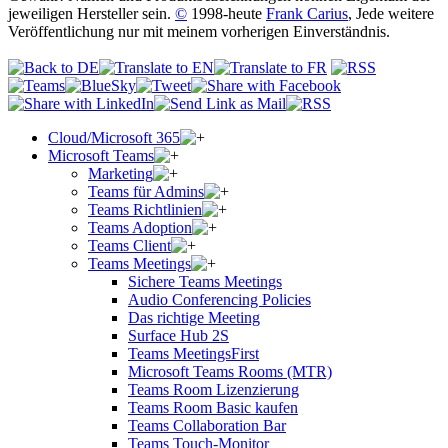
jeweiligen Hersteller sein.
©
1998-heute
Frank Carius
, Jede weitere
Veröffentlichung nur mit meinem vorherigen Einverständnis.
Cloud/Microsoft 365
Microsoft Teams
Marketing
Teams für Admins
Teams Richtlinien
Teams Adoption
Teams Client
Teams Meetings
Sichere Teams Meetings
Audio Conferencing Policies
Das richtige Meeting
Surface Hub 2S
Teams MeetingsFirst
Microsoft Teams Rooms (MTR)
Teams Room Lizenzierung
Teams Room Basic kaufen
Teams Collaboration Bar
Teams Touch-Monitor