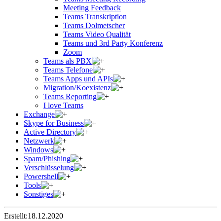
Meeting Feedback
Teams Transkription
Teams Dolmetscher
Teams Video Qualität
Teams und 3rd Party Konferenz
Zoom
Teams als PBX
Teams Telefone
Teams Apps und APIs
Migration/Koexistenz
Teams Reporting
I love Teams
Exchange
Skype for Business
Active Directory
Netzwerk
Windows
Spam/Phishing
Verschlüsselung
Powershell
Tools
Sonstiges
Erstellt:
18.12.2020