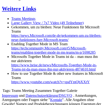
Weitere Links
Teams Meetings
Large Gallery View / 7x7 Video (49 Teilnehmer)
Gekommen, um zu bleiben: Neue Funktionen für Microsoft
Teams
https://news.Microsoft.com/de-de/gekommen-um-zu-bleiben-
neue-funktionen-fuer-Microsoft-teams/
Enabling Together Mode in MS Team
https://techcommunity.Microsoft.com/t5/Microsoft-
teams/enabling-together-mode-in-ms-teams/m-p/1698285
Microsofts Together Mode in Teams ist da – man muss ihn
nur aktivieren
https://www.heise.de/news/Microsofts-Together-Mode-in-
Teams-ist-da-man-muss-ihn-nur-aktivieren-4874610.html
How to use Together Mode & other new features in Microsoft
Teams
https://www.youtube.com/watch?v=qsdYmQbXXtY
Tags:
Teams Meeting Zusammen Together Galerie
Impressum
und
Datenschutzerklärung/DSGVO
. Anmerkungen,
Anregungen oder Fragen siehe "
Kontakt
". Alle Angaben ohne
Gewähr! Namen und Produktbezeichnungen können Eigentum der