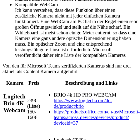
Kompatible WebCam
Ich kann verstehen, dass diese Funktion über einen
zusätzliche Kamera nicht mit jeder einfachen Kamera
funktioniert. Eine WebCam am PC hat in der Regel einen sehr
großen Öffnungswinkel und stellt auf die Nähe scharf. Ein
Whiteboard ist meist schon einige Meter entfernt, so dass eine
Kamera eine ganz andere optische Dimensionierung haben
muss. Ein optischer Zoom und eine entsprechend
leistungsfähigere Linse ist erforderlich. Microsoft
veröffentlicht daher eine Liste der kompatiblen Kameras
Von den für Microsoft Teams zertifizierten Kameras sind nur drei
aktuell als Content Kamera aufgeführt
Kamera
Preis
Beschreibung und Links
BRIO 4k HD PRO WEBCAM
Logitech
239€
https://www.logitech.com/de-
Brio 4K
(Liste)
de/product/brio
Webcam
150-
https://products.office.com/en-us/Microsoft-
160€
teams/across-devices/devices/product?
deviceid=37
Logitech C930e