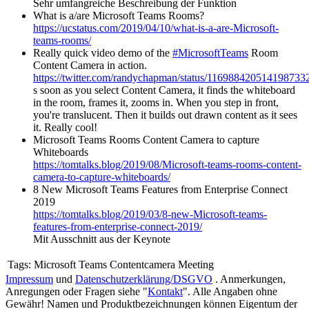
Sehr umfangreiche Beschreibung der Funktion
What is a/are Microsoft Teams Rooms?
https://ucstatus.com/2019/04/10/what-is-a-are-Microsoft-
teams-rooms/
Really quick video demo of the
#MicrosoftTeams
Room
Content Camera in action.
https://twitter.com/randychapman/status/116988420514198733
s soon as you select Content Camera, it finds the whiteboard
in the room, frames it, zooms in. When you step in front,
you're translucent. Then it builds out drawn content as it sees
it. Really cool!
Microsoft Teams Rooms Content Camera to capture
Whiteboards
https://tomtalks.blog/2019/08/Microsoft-teams-rooms-content-
camera-to-capture-whiteboards/
8 New Microsoft Teams Features from Enterprise Connect
2019
https://tomtalks.blog/2019/03/8-new-Microsoft-teams-
features-from-enterprise-connect-2019/
Mit Ausschnitt aus der Keynote
Tags:
Microsoft Teams Contentcamera Meeting
Impressum
und
Datenschutzerklärung/DSGVO
. Anmerkungen,
Anregungen oder Fragen siehe "
Kontakt
". Alle Angaben ohne
Gewähr! Namen und Produktbezeichnungen können Eigentum der