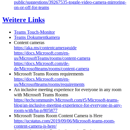
public/suggestions/39267535-toggle-video-camera-mirroring-
on-or-off-for-teams
Weitere Links
Teams Touch-Monitor
Teams Dokumentkamera
Content cameras
https://aka.ms/contentcameraguide
https://docs.Microsoft.com/en-
us/MicrosoftTeams/rooms/content-camera
https://docs.Microsoft.com/de-
de/Microsoftteams/rooms/content-camera
Microsoft Teams Rooms requirements
https://docs.Microsoft.com/en-
us/Microsoftteams/rooms/requirements
An inclusive meeting experience for everyone in any room
with Microsoft Teams Rooms
https://techcommunity.Microsoft.com/t5/Microsoft-teams-
blog/an-inclusive-meeting-experience-for-everyone-in-any-
room-with/ba-p/805877
Microsoft Teams Room Content Camera is Here
https://ucstatus.com/2019/09/06/Microsoft-teams-room-
content-camera-is-here/