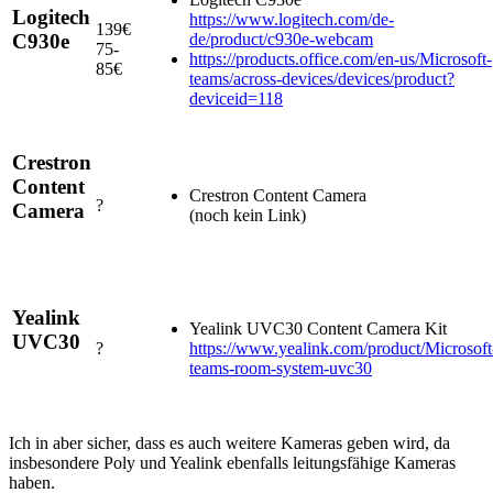
Logitech
https://www.logitech.com/de-
139€
de/product/c930e-webcam
C930e
75-
https://products.office.com/en-us/Microsoft-
85€
teams/across-devices/devices/product?
deviceid=118
Crestron
Content
Crestron Content Camera
?
Camera
(noch kein Link)
Yealink
Yealink UVC30 Content Camera Kit
UVC30
?
https://www.yealink.com/product/Microsoft
teams-room-system-uvc30
Ich in aber sicher, dass es auch weitere Kameras geben wird, da
insbesondere Poly und Yealink ebenfalls leitungsfähige Kameras
haben.