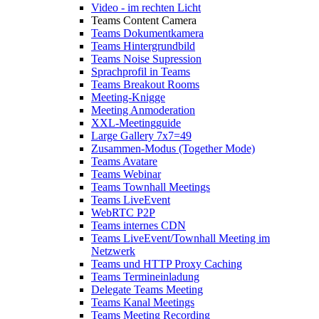
Video - im rechten Licht
Teams Content Camera
Teams Dokumentkamera
Teams Hintergrundbild
Teams Noise Supression
Sprachprofil in Teams
Teams Breakout Rooms
Meeting-Knigge
Meeting Anmoderation
XXL-Meetingguide
Large Gallery 7x7=49
Zusammen-Modus (Together Mode)
Teams Avatare
Teams Webinar
Teams Townhall Meetings
Teams LiveEvent
WebRTC P2P
Teams internes CDN
Teams LiveEvent/Townhall Meeting im
Netzwerk
Teams und HTTP Proxy Caching
Teams Termineinladung
Delegate Teams Meeting
Teams Kanal Meetings
Teams Meeting Recording