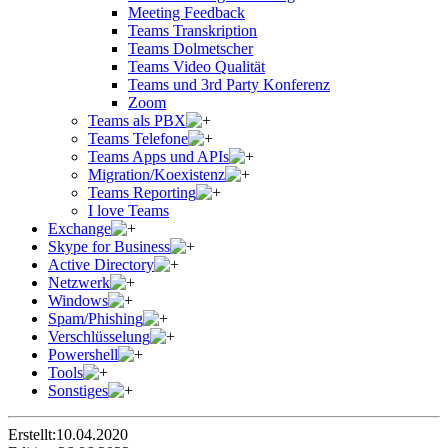
Meeting Feedback
Teams Transkription
Teams Dolmetscher
Teams Video Qualität
Teams und 3rd Party Konferenz
Zoom
Teams als PBX
Teams Telefone
Teams Apps und APIs
Migration/Koexistenz
Teams Reporting
I love Teams
Exchange
Skype for Business
Active Directory
Netzwerk
Windows
Spam/Phishing
Verschlüsselung
Powershell
Tools
Sonstiges
Erstellt:
10.04.2020