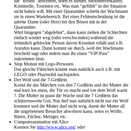
die "Bösen" abwehren, seien es Bettler, Melonenverkäufer,
Kriminelle, Touristen etc. Was man "gefühlt" in der Situation
nicht haben will. Mit einer Quarantäne schiebt der Wachmann
sie in einen Wartebereich. Bei einer Fehlentscheidung ist die
adrette Dame (oder Herr) bei den Bösen mit in der
Quarantäne.
Wird hingegen "abgelehnt", dann kann ziehen die Schlechten
einfach wieder weg (oder verschwinden) während die
irrtümlich geblockte Person davon Kenntnis erhält und z.B.
Anrufen kann. Dann kommt sie durch, weil der Wachmann
bescheid sagt oder indem man ihr einen "VIP-Pass"
zukommen lässt.
Stop Motion mit Lego-Personen
Das gleiche Filmchen könnte man natürlich auch z.B. mit
LEGO oder Playmobil nachspielen.
Der Wolf und die 7-Geißlein
Kennt ihr das Märchen von den 7 Geißlein und der Mutter die
mal kurz los muss, die Tür zu macht und vor dem Wolf warnt
?. Die Mutter ist quasi die Wache und die 7 Geißlein das
schützenswerte Gut. Nur darf nun natürlich nicht nur ein Wolf
kommen und die Mutter darf nicht weg, damit die Mutter all
die ungebetenen Besucher abwehren kann, seien es Wölfe,
Bären, Füchse, Metzger, etc.
Computeranimation mit Alice
Kennen Sie
http://www.alice.org/
oder