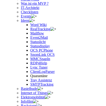
Was ist ein MVP ?
IT-Architekt
Checklisten
Events
Ideen
Word Wiki
RealTracking
Mailflow
Event2Mail
Statuslicht
Statusdisplay
OCS PCPhone
SnomLink OCS
MMCSnapIn
RDP4Help
Lync Tuner
ClientLogParser
Quarantäne
Tray Assistenz
SMTPTracking
Bastelbude
Internet of Things
Elektromobilität
Infofilm
Backstage