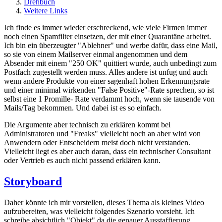
Drehbuch
Weitere Links
Ich finde es immer wieder erschreckend, wie viele Firmen immer
noch einen Spamfilter einsetzen, der mit einer Quarantäne arbeitet.
Ich bin ein überzeugter "Ablehner" und werbe dafür, dass eine Mail,
so sie von einem Mailserver einmal angenommen und dem
Absender mit einem "250 OK" quittiert wurde, auch unbedingt zum
Postfach zugestellt werden muss. Alles andere ist unfug und auch
wenn andere Produkte von einer sagenhaft hohen Erkennungsrate
und einer minimal wirkenden "False Positive"-Rate sprechen, so ist
selbst eine 1 Promille- Rate verdammt hoch, wenn sie tausende von
Mails/Tag bekommen. Und dabei ist es so einfach.
Die Argumente aber technisch zu erklären kommt bei
Administratoren und "Freaks" vielleicht noch an aber wird von
Anwendern oder Entscheidern meist doch nicht verstanden.
Vielleicht liegt es aber auch daran, dass ein technischer Consultant
oder Vertrieb es auch nicht passend erklären kann.
Storyboard
Daher könnte ich mir vorstellen, dieses Thema als kleines Video
aufzubereiten, was vielleicht folgendes Szenario vorsieht. Ich
schreibe absichtlich "Objekt" da die genauer Ausstaffierung