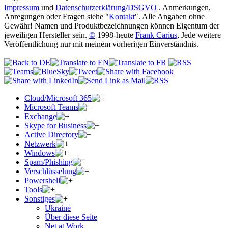
Impressum
und
Datenschutzerklärung/DSGVO
. Anmerkungen,
Anregungen oder Fragen siehe "
Kontakt
". Alle Angaben ohne
Gewähr! Namen und Produktbezeichnungen können Eigentum der
jeweiligen Hersteller sein.
©
1998-heute
Frank Carius
, Jede weitere
Veröffentlichung nur mit meinem vorherigen Einverständnis.
Cloud/Microsoft 365
Microsoft Teams
Exchange
Skype for Business
Active Directory
Netzwerk
Windows
Spam/Phishing
Verschlüsselung
Powershell
Tools
Sonstiges
Ukraine
Über diese Seite
Net at Work