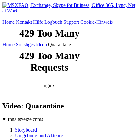
Home
Kontakt
Hilfe
Logbuch
Support
Cookie-Hinweis
Home
Sonstiges
Ideen
Quarantäne
Video: Quarantäne
Inhaltsverzeichnis
Storyboard
Umgebung und Akteure