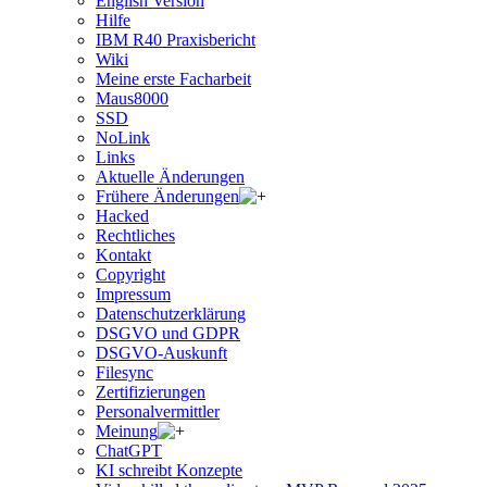
English Version
Hilfe
IBM R40 Praxisbericht
Wiki
Meine erste Facharbeit
Maus8000
SSD
NoLink
Links
Aktuelle Änderungen
Frühere Änderungen
Hacked
Rechtliches
Kontakt
Copyright
Impressum
Datenschutzerklärung
DSGVO und GDPR
DSGVO-Auskunft
Filesync
Zertifizierungen
Personalvermittler
Meinung
ChatGPT
KI schreibt Konzepte