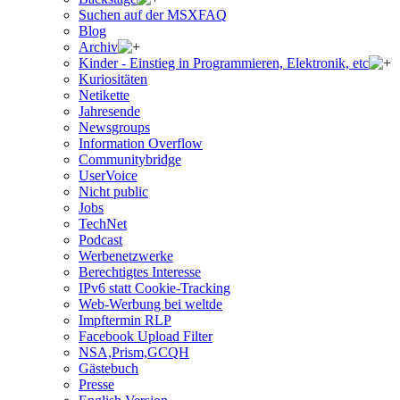
Suchen auf der MSXFAQ
Blog
Archiv
Kinder - Einstieg in Programmieren, Elektronik, etc
Kuriositäten
Netikette
Jahresende
Newsgroups
Information Overflow
Communitybridge
UserVoice
Nicht public
Jobs
TechNet
Podcast
Werbenetzwerke
Berechtigtes Interesse
IPv6 statt Cookie-Tracking
Web-Werbung bei weltde
Impftermin RLP
Facebook Upload Filter
NSA,Prism,GCQH
Gästebuch
Presse