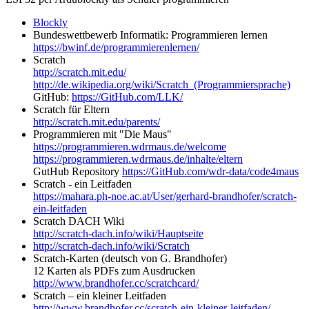
Blockly
Bundeswettbewerb Informatik: Programmieren lernen
https://bwinf.de/programmierenlernen/
Scratch
http://scratch.mit.edu/
http://de.wikipedia.org/wiki/Scratch_(Programmiersprache)
GitHub:
https://GitHub.com/LLK/
Scratch für Eltern
http://scratch.mit.edu/parents/
Programmieren mit "Die Maus"
https://programmieren.wdrmaus.de/welcome
https://programmieren.wdrmaus.de/inhalte/eltern
GutHub Repository
https://GitHub.com/wdr-data/code4maus
Scratch - ein Leitfaden
https://mahara.ph-noe.ac.at/User/gerhard-brandhofer/scratch-
ein-leitfaden
Scratch DACH Wiki
http://scratch-dach.info/wiki/Hauptseite
http://scratch-dach.info/wiki/Scratch
Scratch-Karten (deutsch von G. Brandhofer)
12 Karten als PDFs zum Ausdrucken
http://www.brandhofer.cc/scratchcard/
Scratch – ein kleiner Leitfaden
http://www.brandhofer.cc/scratch-ein-kleiner-leitfaden/