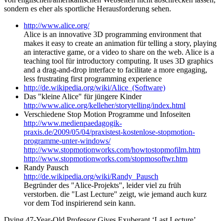
sondern es eher als sportliche Herausforderung sehen.
http://www.alice.org/
Alice is an innovative 3D programming environment that
makes it easy to create an animation für telling a story, playing
an interactive game, or a video to share on the web. Alice is a
teaching tool für introductory computing. It uses 3D graphics
and a drag-and-drop interface to facilitate a more engaging,
less frustrating first programming experience
http://de.wikipedia.org/wiki/Alice_(Software)
Das "kleine Alice" für jüngere Kinder
http://www.alice.org/kelleher/storytelling/index.html
Verschiedene Stop Motion Programme und Infoseiten
http://www.medienpaedagogik-
praxis.de/2009/05/04/praxistest-kostenlose-stopmotion-
programme-unter-windows/
http://www.stopmotionworks.com/howtostopmofilm.htm
http://www.stopmotionworks.com/stopmosoftwr.htm
Randy Pausch
http://de.wikipedia.org/wiki/Randy_Pausch
Begründer des "Alice-Projekts", leider viel zu früh
verstorben. die "Last Lecture" zeigt, wie jemand auch kurz
vor dem Tod inspirierend sein kann.
Dying 47-Year-Old Professor Gives Exuberant ‘Last Lecture’