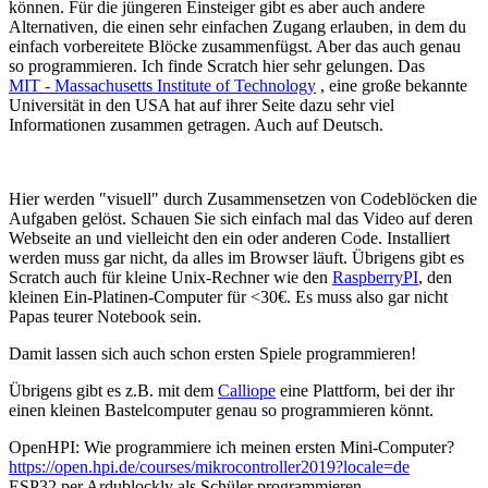
können. Für die jüngeren Einsteiger gibt es aber auch andere
Alternativen, die einen sehr einfachen Zugang erlauben, in dem du
einfach vorbereitete Blöcke zusammenfügst. Aber das auch genau
so programmieren. Ich finde Scratch hier sehr gelungen. Das
MIT - Massachusetts Institute of Technology
, eine große bekannte
Universität in den USA hat auf ihrer Seite dazu sehr viel
Informationen zusammen getragen. Auch auf Deutsch.
Hier werden "visuell" durch Zusammensetzen von Codeblöcken die
Aufgaben gelöst. Schauen Sie sich einfach mal das Video auf deren
Webseite an und vielleicht den ein oder anderen Code. Installiert
werden muss gar nicht, da alles im Browser läuft. Übrigens gibt es
Scratch auch für kleine Unix-Rechner wie den
RaspberryPI
, den
kleinen Ein-Platinen-Computer für <30€. Es muss also gar nicht
Papas teurer Notebook sein.
Damit lassen sich auch schon ersten Spiele programmieren!
Übrigens gibt es z.B. mit dem
Calliope
eine Plattform, bei der ihr
einen kleinen Bastelcomputer genau so programmieren könnt.
OpenHPI: Wie programmiere ich meinen ersten Mini-Computer?
https://open.hpi.de/courses/mikrocontroller2019?locale=de
ESP32 per Ardublockly als Schüler programmieren