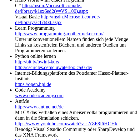
C#
http://msdn.Microsoft.com/de-
de/library/k1sx6ed2(v=VS.100).aspx
Visual Basic
http://msdn.Microsoft.com/de-
de/library/3cf7t4xt.aspx
Learn Programming
http://www.programming-motherfucker.com/
Unter unkonventionellem Namen finden sich jede Menge
Links zu kostenfreien Büchern und anderen Quellen um
Programmieren zu lernen.
Python online lernen
http://bit.ly/bwinf-kurs
http://cscircles.cemc.uwaterloo.ca/0-de/
Internet-Bildungsplattform des Potsdamer Hasso-Plattner-
Instituts
https://open.hpi.de
Code Academy
www.codeacademy.com
AntMe
http://www.antme.net/de
Mit C# das Verhalten eines Ameisenvolks programmieren und
dann in die Simulation schicken.
https://www.youtube.com/watch?v=sY8F8I6HCHk
Benötigt Visual Stsudio Community oder SharpDevelop und
das XNA Framework