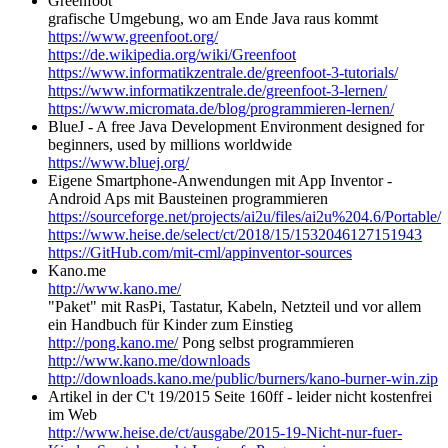
Greenfoot
grafische Umgebung, wo am Ende Java raus kommt
https://www.greenfoot.org/
https://de.wikipedia.org/wiki/Greenfoot
https://www.informatikzentrale.de/greenfoot-3-tutorials/
https://www.informatikzentrale.de/greenfoot-3-lernen/
https://www.micromata.de/blog/programmieren-lernen/
BlueJ - A free Java Development Environment designed for
beginners, used by millions worldwide
https://www.bluej.org/
Eigene Smartphone-Anwendungen mit App Inventor -
Android Aps mit Bausteinen programmieren
https://sourceforge.net/projects/ai2u/files/ai2u%204.6/Portable/
https://www.heise.de/select/ct/2018/15/1532046127151943
https://GitHub.com/mit-cml/appinventor-sources
Kano.me
http://www.kano.me/
"Paket" mit RasPi, Tastatur, Kabeln, Netzteil und vor allem
ein Handbuch für Kinder zum Einstieg
http://pong.kano.me/
Pong selbst programmieren
http://www.kano.me/downloads
http://downloads.kano.me/public/burners/kano-burner-win.zip
Artikel in der C't 19/2015 Seite 160ff - leider nicht kostenfrei
im Web
http://www.heise.de/ct/ausgabe/2015-19-Nicht-nur-fuer-