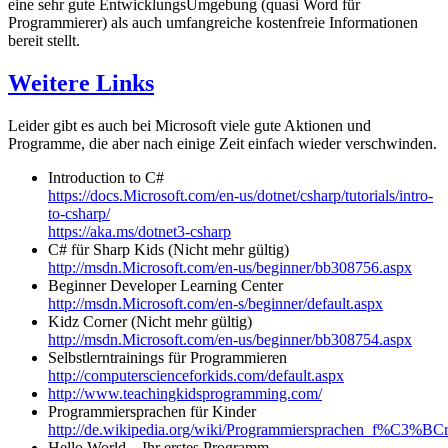
eine sehr gute EntwicklungsUmgebung (quasi Word für
Programmierer) als auch umfangreiche kostenfreie Informationen
bereit stellt.
Weitere Links
Leider gibt es auch bei Microsoft viele gute Aktionen und
Programme, die aber nach einige Zeit einfach wieder verschwinden.
Introduction to C#
https://docs.Microsoft.com/en-us/dotnet/csharp/tutorials/intro-
to-csharp/
https://aka.ms/dotnet3-csharp
C# für Sharp Kids (Nicht mehr gültig)
http://msdn.Microsoft.com/en-us/beginner/bb308756.aspx
Beginner Developer Learning Center
http://msdn.Microsoft.com/en-s/beginner/default.aspx
Kidz Corner (Nicht mehr gültig)
http://msdn.Microsoft.com/en-us/beginner/bb308754.aspx
Selbstlerntrainings für Programmieren
http://computerscienceforkids.com/default.aspx
http://www.teachingkidsprogramming.com/
Programmiersprachen für Kinder
http://de.wikipedia.org/wiki/Programmiersprachen_f%C3%BC
Hello World – Ihr erstes Programm