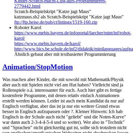
Kinder-Scratch-macht-Lust-aufs-Programmieren-
2779442.html
Scratch-Beispielskript "Katze jagt Maus"
katzmaus.sb2 als Scratch-Beispielskript "Katze jagt Maus"
ftp://ftp.heise.de/pub/ct/listings/1519-160.zip
Roboter Karol
https://www.mebis.bayern.de/infoportal/faecher/mint/inf/robot-
karol/
https://www.mebis.bayern.de/karol/
http://www.bics.be.schule.de/inf2/didaktik/minilanguages/auf
Ähnlich gebaut aber mit textbasierter Programmierung
Animation/StopMotion
Was machen aber Kinder, die mit sowohl mit Mathematik/Physik
aber auch mit Spielen nicht viel am Hut haben? Vielleicht sind ja
Rollenspiele o.ä. interessanter für euch. Auch hier gibt es fertige
kostenfreie Programme, mit denen relativ einfach Animationen
erstellt werden können. Leider ist auch mein Kandidat da nur auf
Englisch verfügbar, aber das ist ja nur ein weitere Grund etwas
besser in Englisch aufzupassen oder ?. Kleiner Hinweis: Ich hab
Englisch in der Schule auch nicht "geliebt" und die Noten-Kurve"
war dann auch 2-3-4-4-5-4 und so weiter). Wer also in "Technik"
und "Sprachen" nicht gleichzeitig gut ist, sollte sich trotzdem nicht
von englischen/amerikanischen Webseiten nicht abschrecken lassen,