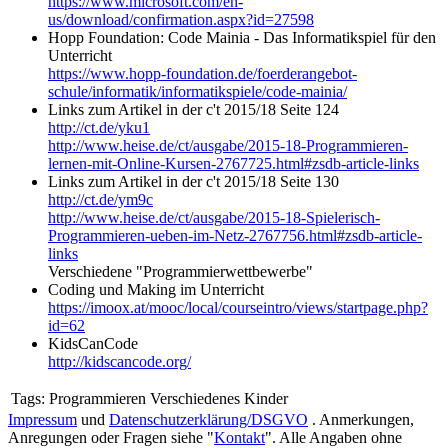
https://www.microsoft.com/en-
us/download/confirmation.aspx?id=27598
Hopp Foundation: Code Mainia - Das Informatikspiel für den
Unterricht
https://www.hopp-foundation.de/foerderangebot-
schule/informatik/informatikspiele/code-mainia/
Links zum Artikel in der c't 2015/18 Seite 124
http://ct.de/yku1
http://www.heise.de/ct/ausgabe/2015-18-Programmieren-
lernen-mit-Online-Kursen-2767725.html#zsdb-article-links
Links zum Artikel in der c't 2015/18 Seite 130
http://ct.de/ym9c
http://www.heise.de/ct/ausgabe/2015-18-Spielerisch-
Programmieren-ueben-im-Netz-2767756.html#zsdb-article-
links
Verschiedene "Programmierwettbewerbe"
Coding und Making im Unterricht
https://imoox.at/mooc/local/courseintro/views/startpage.php?
id=62
KidsCanCode
http://kidscancode.org/
Tags:
Programmieren Verschiedenes Kinder
Impressum
und
Datenschutzerklärung/DSGVO
. Anmerkungen,
Anregungen oder Fragen siehe "
Kontakt
". Alle Angaben ohne