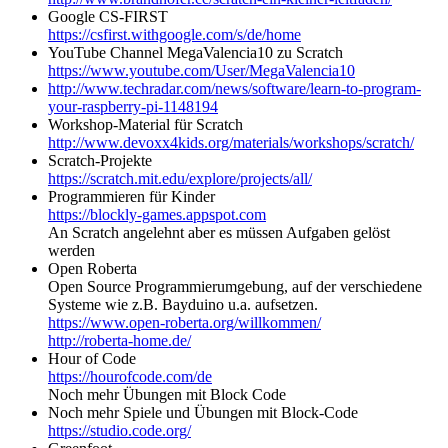
Google CS-FIRST
https://csfirst.withgoogle.com/s/de/home
YouTube Channel MegaValencia10 zu Scratch
https://www.youtube.com/User/MegaValencia10
http://www.techradar.com/news/software/learn-to-program-
your-raspberry-pi-1148194
Workshop-Material für Scratch
http://www.devoxx4kids.org/materials/workshops/scratch/
Scratch-Projekte
https://scratch.mit.edu/explore/projects/all/
Programmieren für Kinder
https://blockly-games.appspot.com
An Scratch angelehnt aber es müssen Aufgaben gelöst
werden
Open Roberta
Open Source Programmierumgebung, auf der verschiedene
Systeme wie z.B. Bayduino u.a. aufsetzen.
https://www.open-roberta.org/willkommen/
http://roberta-home.de/
Hour of Code
https://hourofcode.com/de
Noch mehr Übungen mit Block Code
Noch mehr Spiele und Übungen mit Block-Code
https://studio.code.org/