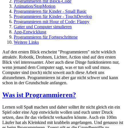
Programmieren mit Block-Code
Animation/StopMotion
Programmieren für Kinder - Small Basic
Programmieren für Kinder - TouchDevelop
Programmieren mit Hour of Code: Flappy
Gatter und Computer simulieren
App-Entwicklung
Programmieren für Fortgeschrittene
Weitere Links
Auf den ersten Blick erscheint "Programmieren" nicht wirklich
attraktiv. Robotik, Drohnen, Lichter, Action sind auf den ersten
Blick viel interessanter. Aber auch diese Dinge funktionieren nur,
wenn jemand dem Computer sagt, was er tun soll und muss.
Computer sind (noch) nicht soweit auch diese Arbeit uns
abzunehmen. Programmieren ist aber gar nicht schwer und kann
schon in der Grundschule anfangen.
Was ist Programmieren?
Lernen soll Spaß machen und daher solltet ihr nicht gleich ein ein
Spiel oder eine App entwickeln wollen und euch unter Druck
setzen, dass ihr das vielleicht verkaufen könnte. Auch ein 100m
Läufer hat als Kleinkind mit krabbeln angefangen. Und genauso ist
es beim Programmieren. Zuerst gilt es die Grundbegriffe zu