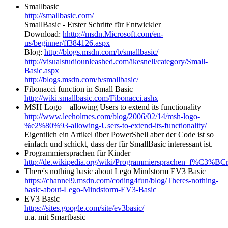
Smallbasic
http://smallbasic.com/
SmallBasic - Erster Schritte für Entwickler
Download:
hhttp://msdn.Microsoft.com/en-
us/beginner/ff384126.aspx
Blog:
http://blogs.msdn.com/b/smallbasic/
http://visualstudiounleashed.com/ikesnell/category/Small-
Basic.aspx
http://blogs.msdn.com/b/smallbasic/
Fibonacci function in Small Basic
http://wiki.smallbasic.com/Fibonacci.ashx
MSH Logo – allowing Users to extend its functionality
http://www.leeholmes.com/blog/2006/02/14/msh-logo-
%e2%80%93-allowing-Users-to-extend-its-functionality/
Eigentlich ein Artikel über PowerShell aber der Code ist so
einfach und schickt, dass der für SmallBasic interessant ist.
Programmiersprachen für Kinder
http://de.wikipedia.org/wiki/Programmiersprachen_f%C3%BC
There's nothing basic about Lego Mindstorm EV3 Basic
https://channel9.msdn.com/coding4fun/blog/Theres-nothing-
basic-about-Lego-Mindstorm-EV3-Basic
EV3 Basic
https://sites.google.com/site/ev3basic/
u.a. mit Smartbasic