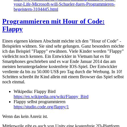
your-Life-Microsoft-will-Schueler-fuers-Programmieren-
begeistern-3104445.html
Programmieren mit Hour of Code:
Flappy
Einen eigenen kleinen Abschnitt möchte ich den "Hour of Code" -
Beispielen widmen. Sie sind sehr gelungen. Ganz besonders möchte
ich das Beispiel "Flappy" erwähnen. Viele Kinder werden "Flappy"
vielleicht noch kennen. Ein Entwickler in Vietnam hat es für
Smartphones geschrieben und es war Ende Januar 2014 das am
meisten heruntergeladene kostenfreie IOS-Spiel. Der Entwickler
verdiente da bis zu 50.000 US$ pro Tag durch die Werbung. In 10!
Schritten schreibt ihr Kind allein mit einem Browser das Spiel selbst
noch einmal.
Wikipedia: Flappy Bird
https://en.wikipedia.org/wiki/Flappy_Bird
Flappy selbst programmieren
https://studio.code.org/flappy/1
Wenn das kein Anreiz ist.
Mittlerweile gibt es auch von Unity eine kostenfreie 2D-Plattform