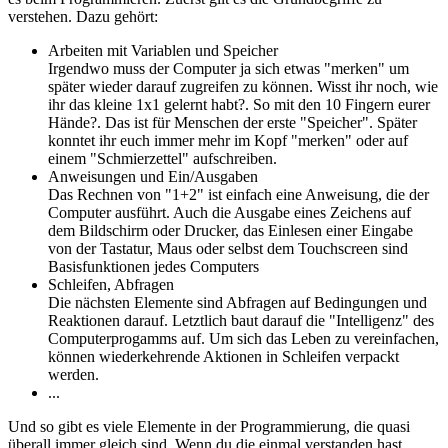
verstehen. Dazu gehört:
Arbeiten mit Variablen und Speicher
Irgendwo muss der Computer ja sich etwas "merken" um
später wieder darauf zugreifen zu können. Wisst ihr noch, wie
ihr das kleine 1x1 gelernt habt?. So mit den 10 Fingern eurer
Hände?. Das ist für Menschen der erste "Speicher". Später
konntet ihr euch immer mehr im Kopf "merken" oder auf
einem "Schmierzettel" aufschreiben.
Anweisungen und Ein/Ausgaben
Das Rechnen von "1+2" ist einfach eine Anweisung, die der
Computer ausführt. Auch die Ausgabe eines Zeichens auf
dem Bildschirm oder Drucker, das Einlesen einer Eingabe
von der Tastatur, Maus oder selbst dem Touchscreen sind
Basisfunktionen jedes Computers
Schleifen, Abfragen
Die nächsten Elemente sind Abfragen auf Bedingungen und
Reaktionen darauf. Letztlich baut darauf die "Intelligenz" des
Computerprogamms auf. Um sich das Leben zu vereinfachen,
können wiederkehrende Aktionen in Schleifen verpackt
werden.
...
Und so gibt es viele Elemente in der Programmierung, die quasi
überall immer gleich sind. Wenn du die einmal verstanden hast,