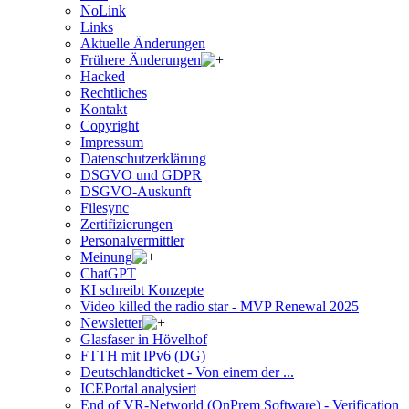
NoLink
Links
Aktuelle Änderungen
Frühere Änderungen
Hacked
Rechtliches
Kontakt
Copyright
Impressum
Datenschutzerklärung
DSGVO und GDPR
DSGVO-Auskunft
Filesync
Zertifizierungen
Personalvermittler
Meinung
ChatGPT
KI schreibt Konzepte
Video killed the radio star - MVP Renewal 2025
Newsletter
Glasfaser in Hövelhof
FTTH mit IPv6 (DG)
Deutschlandticket - Von einem der ...
ICEPortal analysiert
End of VR-Networld (OnPrem Software) - Verification