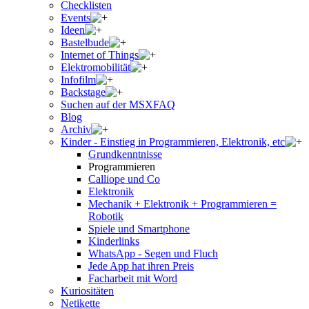
Checklisten
Events
Ideen
Bastelbude
Internet of Things
Elektromobilität
Infofilm
Backstage
Suchen auf der MSXFAQ
Blog
Archiv
Kinder - Einstieg in Programmieren, Elektronik, etc
Grundkenntnisse
Programmieren
Calliope und Co
Elektronik
Mechanik + Elektronik + Programmieren =
Robotik
Spiele und Smartphone
Kinderlinks
WhatsApp - Segen und Fluch
Jede App hat ihren Preis
Facharbeit mit Word
Kuriositäten
Netikette