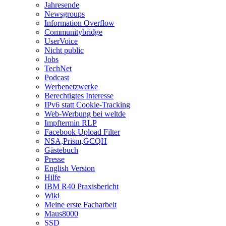
Jahresende
Newsgroups
Information Overflow
Communitybridge
UserVoice
Nicht public
Jobs
TechNet
Podcast
Werbenetzwerke
Berechtigtes Interesse
IPv6 statt Cookie-Tracking
Web-Werbung bei weltde
Impftermin RLP
Facebook Upload Filter
NSA,Prism,GCQH
Gästebuch
Presse
English Version
Hilfe
IBM R40 Praxisbericht
Wiki
Meine erste Facharbeit
Maus8000
SSD