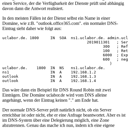
einen Service, der die Verfügbarkeit der Dienste prüft und abhängig
davon dann die Antwort realisiert.
In den meisten Fällen ist der Dienst selbst ein Name in einer
Domäne, wie z:B. "outlook.office365.com". ein normaler DNS-
Eintrag sieht daher wie folgt aus:
uclabor.de. 1800     IN  SOA  ns1.uclabor.de. admin.ucl
                                     2019011301   ; Ser
                                            300   ; Ref
                                            100   ; Ret
                                            6000  ; Exp
                                            600   ; neg
                                               )

uclabor.de.    1800  IN  NS   ns1.uclabor.de.

ns1                  IN  A    192.168.1.2

outlook              IN  A    192.168.1.3

outlook              IN  A    192.168.1.4
Das wäre dann ein Beispiel für DNS Round Robin mit zwei
Einträgen. Die Domäne uclabor.de wird vom DNS alleine
angehängt, wenn der Eintrag keinen "." am Ende hat.
Der normale DNS-Server prüft natürlich nicht, ob ein Server
erreichbar ist oder nicht, ehe er eine Anfrage beantwortet. Aber es ist
im DNS-System über eine Delegierung möglich, eine Zone
abzutrennen. Genau das mache ich nun, indem ich eine eigene