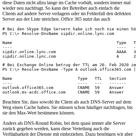
diese Daten nicht allzu lange im Cache vorhält, sondern immer mal
wieder neu nachfragt. So kann der Betreiber auch einfach die
Clients auf andere Server verlagern oder im Fehlerfall den defekten
Server aus der Liste streichen. Office 365 nutzt das auch
# Bei den Skype Edge Servern habe ich noch nie einen hö
PS C:\> Resolve-DnsName sipdir.online.lync.com

Name                                           Type   T
----                                           ----   -
sipdir.online.lync.com                         AAAA   3
sipdir.online.lync.com                         A      2
# Bei Exchange Online betrug der TTL am 20. Feb 2020 im
PS C:\> Resolve-DnsName -Type A outlook.office365.com |
Name                           Type   TTL   Section    
----                           ----   ---   -------    
outlook.office365.com          CNAME  59    Answer     
outlook.ms-acdc.office.com     CNAME  59    Answer     
Beachten Sie, dass sowohl ihr Client als auch DNS-Server auf dem
Weg einen Cache haben. Sie müssen schon häufiger nachfragen, bis
sie den Max-Wert bestimmen können.
Anders als DNS-Round Robin, bei dem quasi immer alle Server
zurück gegeben werden, kann diese Verteilung auch die
Verfügbarkeit der Dienste mit einbeziehen. Dazu benötigen wir aber