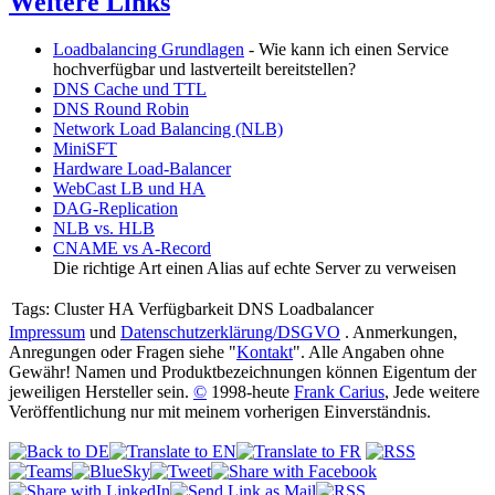
Weitere Links
Loadbalancing Grundlagen
- Wie kann ich einen Service
hochverfügbar und lastverteilt bereitstellen?
DNS Cache und TTL
DNS Round Robin
Network Load Balancing (NLB)
MiniSFT
Hardware Load-Balancer
WebCast LB und HA
DAG-Replication
NLB vs. HLB
CNAME vs A-Record
Die richtige Art einen Alias auf echte Server zu verweisen
Tags:
Cluster HA Verfügbarkeit DNS Loadbalancer
Impressum
und
Datenschutzerklärung/DSGVO
. Anmerkungen,
Anregungen oder Fragen siehe "
Kontakt
". Alle Angaben ohne
Gewähr! Namen und Produktbezeichnungen können Eigentum der
jeweiligen Hersteller sein.
©
1998-heute
Frank Carius
, Jede weitere
Veröffentlichung nur mit meinem vorherigen Einverständnis.