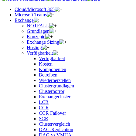
Cloud/Microsoft 365
Microsoft Teams
Exchange
NOTFALL
Grundlagen
Konzepte
Exchange Sizing
Hosting
Verfügbarkeit
Verfügbarkeit
Kosten
Komponenten
Betreiben
Wiederherstellen
Clustergrundlagen
Clusterhorror
Exchangecluster
LCR
CCR
CCR Failover
SCR
Clustervergleich
DAG-Replication
DAG vs VMHA