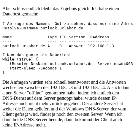
Aber schlussendlich bleibt das Ergebnis gleich. Ich habe einen
Dauertest gemacht:
# Abfrage des Namens. Gut zu sehen, dass nur eine Adres
Resolve-DnsName outlook.uclabor.de

Name               Type TTL Section IPAddress

----               ---- --- ------- ---------

outlook.uclabor.de A    0   Answer  192.168.1.3

# Nun das ganze als Dauertest

while ($true) {

   (Resolve-DnsName outlook.uclabor.de -Server nawdc003
   start-sleep -Seconds 1

}
Die Anfragen wurden sehr schnell beantwortet und die Antworten
wechselten zwischen der 192.168.1.3 und 192.168.1.4. Als ich dann
einen Server "offline" genommen habe, indem ich einfach den
DNS-Dienst auf dem Server gestoppt habe, wurde dessen IP-
Adresse auch nicht mehr zurück gegeben. Der andere Server hat
weiter die Daten geliefert und der Windows DNS-Server, der vom
Client gefragt wird, findet ja noch den zweiten Server. Wenn ich
dann beide DNS-Server beende, dann bekommt der Client auch
keine IP-Adresse mehr.