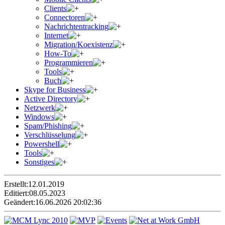
Clients
Connectoren
Nachrichtentracking
Internet
Migration/Koexistenz
How-To
Programmieren
Tools
Buch
Skype for Business
Active Directory
Netzwerk
Windows
Spam/Phishing
Verschlüsselung
Powershell
Tools
Sonstiges
Erstellt:
12.01.2019
Editiert:
08.05.2023
Geändert:
16.06.2026 20:02:36