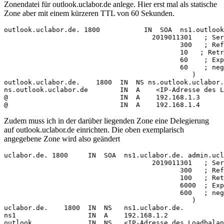
Zonendatei für outlook.uclabor.de anlege. Hier erst mal als statische
Zone aber mit einem kürzeren TTL von 60 Sekunden.
outlook.uclabor.de. 1800           IN  SOA  ns1.outlook
                                     2019011301   ; Ser
                                            300   ; Ref
                                            10   ; Retr
                                            60    ; Exp
                                            60    ; neg
                                               )

outlook.uclabor.de.    1800  IN  NS ns.outlook.uclabor.
ns.outlook.uclabor.de        IN  A    <IP-Adresse des L
@                            IN  A    192.168.1.3

@                            IN  A    192.168.1.4
Zudem muss ich in der darüber liegenden Zone eine Delegierung
auf outlook.uclabor.de einrichten. Die oben exemplarisch
angegebene Zone wird also geändert
uclabor.de. 1800     IN  SOA  ns1.uclabor.de. admin.ucl
                                     2019011301   ; Ser
                                            300   ; Ref
                                            100   ; Ret
                                            6000  ; Exp
                                            600   ; neg
                                               )

uclabor.de.    1800  IN  NS   ns1.uclabor.de.

ns1                  IN  A    192.168.1.2

outlook              IN  NS   <IP-Adresse des Loadbalan