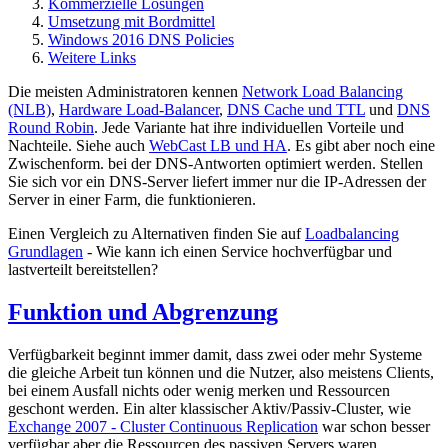
Kommerzielle Lösungen
Umsetzung mit Bordmittel
Windows 2016 DNS Policies
Weitere Links
Die meisten Administratoren kennen
Network Load Balancing
(NLB)
,
Hardware Load-Balancer
,
DNS Cache und TTL
und
DNS
Round Robin
. Jede Variante hat ihre individuellen Vorteile und
Nachteile. Siehe auch
WebCast LB und HA
. Es gibt aber noch eine
Zwischenform. bei der DNS-Antworten optimiert werden. Stellen
Sie sich vor ein DNS-Server liefert immer nur die IP-Adressen der
Server in einer Farm, die funktionieren.
Einen Vergleich zu Alternativen finden Sie auf
Loadbalancing
Grundlagen
- Wie kann ich einen Service hochverfügbar und
lastverteilt bereitstellen?
Funktion und Abgrenzung
Verfügbarkeit beginnt immer damit, dass zwei oder mehr Systeme
die gleiche Arbeit tun können und die Nutzer, also meistens Clients,
bei einem Ausfall nichts oder wenig merken und Ressourcen
geschont werden. Ein alter klassischer Aktiv/Passiv-Cluster, wie
Exchange 2007 - Cluster Continuous Replication
war schon besser
verfügbar aber die Ressourcen des passiven Servers waren