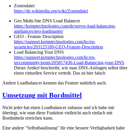
Zonendatei
https://de.wikipedia.org/wiki/Zonendatei
Geo Multi-Site DNS Load Balancer
https://kemptechnologies.com/de/server-load-balancing-
appliances/geo-loadmaster/
GEO - Feature Description
https://support.kemptechnologies.com/hc/en-
us/articles/203125189-GEO-Feature-Description
Load Balancing Your DNS
https://support.kemptechnologies.com/hc/en-
us/community/posts/205817436-Load-Balancing-your-DNS
Dieser Artikel beschreibt, wie man DNS-Anfragen selbst über
einen virtuellen Service verteilt. Das ist hier falsch
Andere Loadbalancer kennen das Feature natürlich auch.
Umsetzung mit Bordmittel
Nicht jeder hat einen Loadbalancer zuhause und ich habe mir
überlegt, wie man diese Funktion vielleicht auch einfach mit
Bordmitteln erreichen kann.
Eine andere "Selbstbaulösung" für eine bessere Verfügbarkeit habe