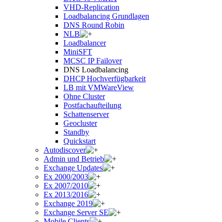
VHD-Replication
Loadbalancing Grundlagen
DNS Round Robin
NLB
Loadbalancer
MiniSFT
MCSC IP Failover
DNS Loadbalancing
DHCP Hochverfügbarkeit
LB mit VMWareView
Ohne Cluster
Postfachaufteilung
Schattenserver
Geocluster
Standby
Quickstart
Autodiscover
Admin und Betrieb
Exchange Updates
Ex 2000/2003
Ex 2007/2010
Ex 2013/2016
Exchange 2019
Exchange Server SE
Mobile Clients