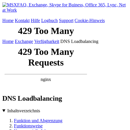
Home
Kontakt
Hilfe
Logbuch
Support
Cookie-Hinweis
Home
Exchange
Verfügbarkeit
DNS Loadbalancing
DNS Loadbalancing
Inhaltsverzeichnis
Funktion und Abgrenzung
Funktionsweise