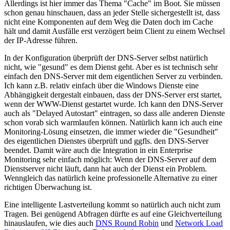
Allerdings ist hier immer das Thema "Cache" im Boot. Sie müssen
schon genau hinschauen, dass an jeder Stelle sichergestellt ist, dass
nicht eine Komponenten auf dem Weg die Daten doch im Cache
hält und damit Ausfälle erst verzögert beim Client zu einem Wechsel
der IP-Adresse führen.
In der Konfiguration überprüft der DNS-Server selbst natürlich
nicht, wie "gesund" es dem Dienst geht. Aber es ist technisch sehr
einfach den DNS-Server mit dem eigentlichen Server zu verbinden.
Ich kann z.B. relativ einfach über die Windows Dienste eine
Abhängigkeit dergestalt einbauen, dass der DNS-Server erst startet,
wenn der WWW-Dienst gestartet wurde. Ich kann den DNS-Server
auch als "Delayed Autostart" eintragen, so dass alle anderen Dienste
schon vorab sich warmlaufen können. Natürlich kann ich auch eine
Monitoring-Lösung einsetzen, die immer wieder die "Gesundheit"
des eigentlichen Dienstes überprüft und ggfls. den DNS-Server
beendet. Damit wäre auch die Integration in ein Enterprise
Monitoring sehr einfach möglich: Wenn der DNS-Server auf dem
Dienstserver nicht läuft, dann hat auch der Dienst ein Problem.
Wenngleich das natürlich keine professionelle Alternative zu einer
richtigen Überwachung ist.
Eine intelligente Lastverteilung kommt so natürlich auch nicht zum
Tragen. Bei genügend Abfragen dürfte es auf eine Gleichverteilung
hinauslaufen, wie dies auch
DNS Round Robin
und
Network Load