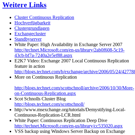
Weitere Links
Cluster Continuous Replication
Hochverfügbarkeit
Clustergrundlagen
Exchangecluster
Standbyserver
White Paper: High Availability in Exchange Server 2007
http://technet.Microsoft.com/en-us/library/2ab0f608-5c19-
43cb-bf7a-7240a2e5ef88.aspx
E2K7 Video: Exchange 2007 Local Continuous Replication
feature in action
http://blogs.technet.com/b/exchange/archive/2006/05/24/42778
More on Continuous Replication
http://blogs.technet.com/scottschnoll/archive/2006/10/30/More-
on-Continuous-Replication.aspx
Scot Schnolls Cluster Blog
http://blogs.technet.com/scottschnoll/
http://www.msexchange.org/tutorials/Demystifying-Local-
Continuous-Replication-LCR.html
White Paper: Continuous Replication Deep Dive
http://technet.Microsoft.com/en-us/library/cc535020.aspx
VSS backup using Windows Server Backup on Exchange