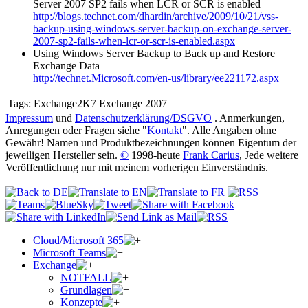
Server 2007 SP2 fails when LCR or SCR is enabled
http://blogs.technet.com/dhardin/archive/2009/10/21/vss-
backup-using-windows-server-backup-on-exchange-server-
2007-sp2-fails-when-lcr-or-scr-is-enabled.aspx
Using Windows Server Backup to Back up and Restore
Exchange Data
http://technet.Microsoft.com/en-us/library/ee221172.aspx
Tags:
Exchange2K7 Exchange 2007
Impressum
und
Datenschutzerklärung/DSGVO
. Anmerkungen,
Anregungen oder Fragen siehe "
Kontakt
". Alle Angaben ohne
Gewähr! Namen und Produktbezeichnungen können Eigentum der
jeweiligen Hersteller sein.
©
1998-heute
Frank Carius
, Jede weitere
Veröffentlichung nur mit meinem vorherigen Einverständnis.
Cloud/Microsoft 365
Microsoft Teams
Exchange
NOTFALL
Grundlagen
Konzepte