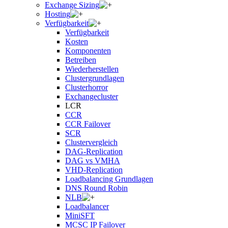
Exchange Sizing
Hosting
Verfügbarkeit
Verfügbarkeit
Kosten
Komponenten
Betreiben
Wiederherstellen
Clustergrundlagen
Clusterhorror
Exchangecluster
LCR
CCR
CCR Failover
SCR
Clustervergleich
DAG-Replication
DAG vs VMHA
VHD-Replication
Loadbalancing Grundlagen
DNS Round Robin
NLB
Loadbalancer
MiniSFT
MCSC IP Failover