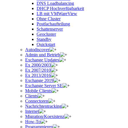
DNS Loadbalancing
DHCP Hochverfügbarkeit
LB mit VMWareView
Ohne Cluster
Postfachaufteilung
Schattenserver
Geocluster
Standby
Quickstart
Autodiscover
Admin und Betrieb
Exchange Updates
Ex 2000/2003
Ex 2007/2010
Ex 2013/2016
Exchange 2019
Exchange Server SE
Mobile Clients
Clients
Connectoren
Nachrichtentracking
Internet
Migration/Koexistenz
How-To
Programmieren