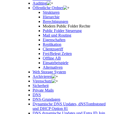
Auditing
Öffentliche Ordner
Strukturen
Hierarchie
Berechtigungen
Modern Public Folder Rechte
Public Folder Steuerung
Mail und Routing
Eigenschaften
Replikation
Clientzugriff
Frei/Belegt Zeiten
Offline AB
Einsatzbeispiele
Alternativen
Web Storage System
Archivieren
Virenschutz
Sicherheit
Private Mails
DNS
DNS-Grundagen
Dynamische DNS Updates, dNSTombstoned
und DHCP Option 81
DNS dynamische Updates und Entra ID Join