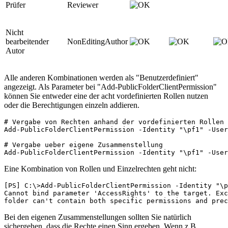
Prüfer
Reviewer
Nicht
bearbeitender
NonEditingAuthor
Autor
Alle anderen Kombinationen werden als "Benutzerdefiniert"
angezeigt. Als Parameter bei "Add-PublicFolderClientPermission"
können Sie entweder eine der acht vordefinierten Rollen nutzen
oder die Berechtigungen einzeln addieren.
# Vergabe von Rechten anhand der vordefinierten Rollen

Add-PublicFolderClientPermission -Identity "\pf1" -User
# Vergabe ueber eigene Zusammenstellung

Add-PublicFolderClientPermission -Identity "\pf1" -User
Eine Kombination von Rollen und Einzelrechten geht nicht:
[PS] C:\>Add-PublicFolderClientPermission -Identity "\p
Cannot bind parameter 'AccessRights' to the target. Exc
folder can't contain both specific permissions and prec
Bei den eigenen Zusammenstellungen sollten Sie natürlich
sichergehen, dass die Rechte einen Sinn ergeben. Wenn z.B.