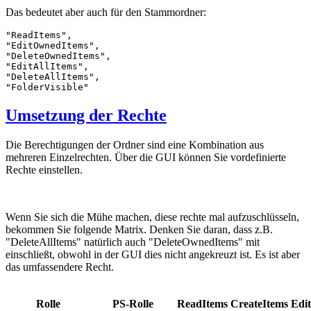
Das bedeutet aber auch für den Stammordner:
"ReadItems",

"EditOwnedItems",

"DeleteOwnedItems",

"EditAllItems",

"DeleteAllItems",

"FolderVisible"
Umsetzung der Rechte
Die Berechtigungen der Ordner sind eine Kombination aus
mehreren Einzelrechten. Über die GUI können Sie vordefinierte
Rechte einstellen.
Wenn Sie sich die Mühe machen, diese rechte mal aufzuschlüsseln,
bekommen Sie folgende Matrix. Denken Sie daran, dass z.B.
"DeleteAllItems" natürlich auch "DeleteOwnedItems" mit
einschließt, obwohl in der GUI dies nicht angekreuzt ist. Es ist aber
das umfassendere Recht.
Rolle
PS-Rolle
ReadItems
CreateItems
Edi