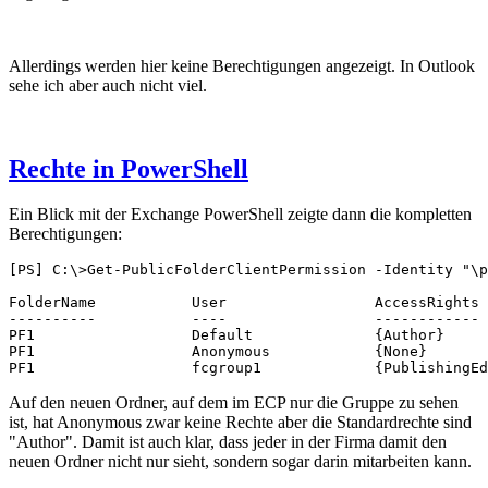
Allerdings werden hier keine Berechtigungen angezeigt. In Outlook
sehe ich aber auch nicht viel.
Rechte in PowerShell
Ein Blick mit der Exchange PowerShell zeigte dann die kompletten
Berechtigungen:
[PS] C:\>Get-PublicFolderClientPermission -Identity "\p
FolderName           User                 AccessRights

----------           ----                 ------------

PF1                  Default              {Author}

PF1                  Anonymous            {None}

PF1                  fcgroup1             {PublishingEd
Auf den neuen Ordner, auf dem im ECP nur die Gruppe zu sehen
ist, hat Anonymous zwar keine Rechte aber die Standardrechte sind
"Author". Damit ist auch klar, dass jeder in der Firma damit den
neuen Ordner nicht nur sieht, sondern sogar darin mitarbeiten kann.