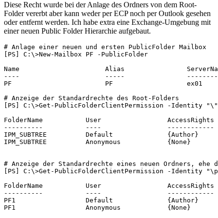
Diese Recht wurde bei der Anlage des Ordners von dem Root-
Folder vererbt aber kann weder per ECP noch per Outlook gesehen
oder entfernt werden. Ich habe extra eine Exchange-Umgebung mit
einer neuen Public Folder Hierarchie aufgebaut.
# Anlage einer neuen und ersten PublicFolder Mailbox

[PS] C:\>New-Mailbox PF -PublicFolder

Name                      Alias                ServerNa
----                      -----                --------
PF                        PF                   ex01    
# Anzeige der Standardrechte des Root-Folders

[PS] C:\>Get-PublicFolderClientPermission -Identity "\"

FolderName           User                 AccessRights

----------           ----                 ------------

IPM_SUBTREE          Default              {Author}

IPM_SUBTREE          Anonymous            {None}

# Anzeige der Standardrechte eines neuen Ordners, ehe d
[PS] C:\>Get-PublicFolderClientPermission -Identity "\p
FolderName           User                 AccessRights

----------           ----                 ------------

PF1                  Default              {Author}

PF1                  Anonymous            {None}