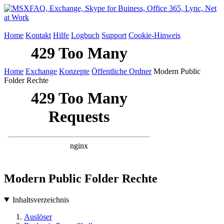
Home
Kontakt
Hilfe
Logbuch
Support
Cookie-Hinweis
Home
Exchange
Konzepte
Öffentliche Ordner
Modern Public
Folder Rechte
Modern Public Folder Rechte
Inhaltsverzeichnis
Auslöser