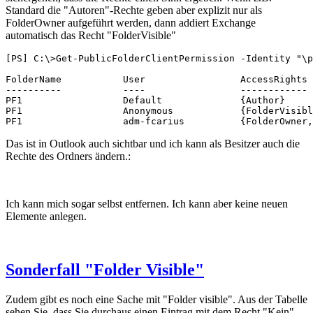
Standard die "Autoren"-Rechte geben aber explizit nur als
FolderOwner aufgeführt werden, dann addiert Exchange
automatisch das Recht "FolderVisible"
[PS] C:\>Get-PublicFolderClientPermission -Identity "\p
FolderName           User                 AccessRights

----------           ----                 ------------

PF1                  Default              {Author}

PF1                  Anonymous            {FolderVisibl
PF1                  adm-fcarius          {FolderOwner,
Das ist in Outlook auch sichtbar und ich kann als Besitzer auch die
Rechte des Ordners ändern.:
Ich kann mich sogar selbst entfernen. Ich kann aber keine neuen
Elemente anlegen.
Sonderfall "Folder Visible"
Zudem gibt es noch eine Sache mit "Folder visible". Aus der Tabelle
sehen Sie, dass Sie durchaus einen Eintrag mit dem Recht "Kein"