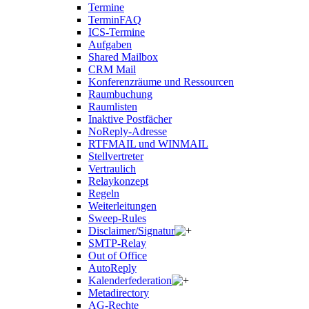
Termine
TerminFAQ
ICS-Termine
Aufgaben
Shared Mailbox
CRM Mail
Konferenzräume und Ressourcen
Raumbuchung
Raumlisten
Inaktive Postfächer
NoReply-Adresse
RTFMAIL und WINMAIL
Stellvertreter
Vertraulich
Relaykonzept
Regeln
Weiterleitungen
Sweep-Rules
Disclaimer/Signatur
SMTP-Relay
Out of Office
AutoReply
Kalenderfederation
Metadirectory
AG-Rechte