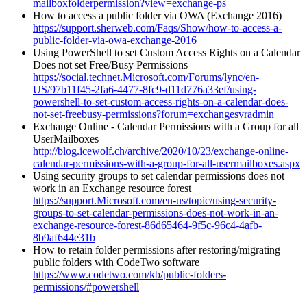
mailboxfolderpermission?view=exchange-ps
How to access a public folder via OWA (Exchange 2016)
https://support.sherweb.com/Faqs/Show/how-to-access-a-
public-folder-via-owa-exchange-2016
Using PowerShell to set Custom Access Rights on a Calendar
Does not set Free/Busy Permissions
https://social.technet.Microsoft.com/Forums/lync/en-
US/97b11f45-2fa6-4477-8fc9-d11d776a33ef/using-
powershell-to-set-custom-access-rights-on-a-calendar-does-
not-set-freebusy-permissions?forum=exchangesvradmin
Exchange Online - Calendar Permissions with a Group for all
UserMailboxes
http://blog.icewolf.ch/archive/2020/10/23/exchange-online-
calendar-permissions-with-a-group-for-all-usermailboxes.aspx
Using security groups to set calendar permissions does not
work in an Exchange resource forest
https://support.Microsoft.com/en-us/topic/using-security-
groups-to-set-calendar-permissions-does-not-work-in-an-
exchange-resource-forest-86d65464-9f5c-96c4-4afb-
8b9af644e31b
How to retain folder permissions after restoring/migrating
public folders with CodeTwo software
https://www.codetwo.com/kb/public-folders-
permissions/#powershell