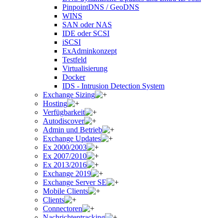
PinpointDNS / GeoDNS
WINS
SAN oder NAS
IDE oder SCSI
iSCSI
ExAdminkonzept
Testfeld
Virtualisierung
Docker
IDS - Intrusion Detection System
Exchange Sizing
Hosting
Verfügbarkeit
Autodiscover
Admin und Betrieb
Exchange Updates
Ex 2000/2003
Ex 2007/2010
Ex 2013/2016
Exchange 2019
Exchange Server SE
Mobile Clients
Clients
Connectoren
Nachrichtentracking