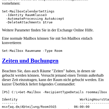
vornehmen:
Set-MailboxCalendarSettings

  -Identity RaumKlasse3 

  -AutomateProcessing AutoAccept 

  -DeleteAttachments $true
Weitere Parameter finden Sie in der Exchange Online Hilfe.
Eine normale Mailbox können Sie mit Set-Mailbox einfach
konvertieren
Zeiten und Buchungen
Beachten Sie, dass auch Räume "Zeiten" haben, in denen sie
gebucht werden können. Versucht jemand einen Termin außerhalb
dieser Zeit einzutragen, kann der Raum nicht gebucht werden. Ein
kurzer Überblick liefert folgendes Commandlet:
[PS] C:\>Get-Mailbox -RecipientTypeDetails roommailbox 
Identity                                WorkingHoursSta
--------                                ---------------
msxfaq.de/Abteilung/Room3SG5         06:00:00          