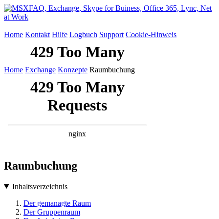
Home
Kontakt
Hilfe
Logbuch
Support
Cookie-Hinweis
Home
Exchange
Konzepte
Raumbuchung
Raumbuchung
Inhaltsverzeichnis
Der gemanagte Raum
Der Gruppenraum