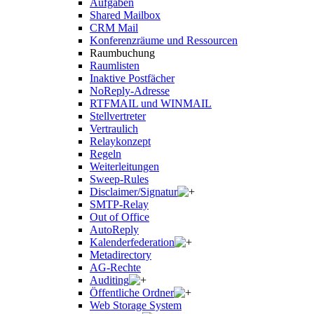
Aufgaben
Shared Mailbox
CRM Mail
Konferenzräume und Ressourcen
Raumbuchung
Raumlisten
Inaktive Postfächer
NoReply-Adresse
RTFMAIL und WINMAIL
Stellvertreter
Vertraulich
Relaykonzept
Regeln
Weiterleitungen
Sweep-Rules
Disclaimer/Signatur
SMTP-Relay
Out of Office
AutoReply
Kalenderfederation
Metadirectory
AG-Rechte
Auditing
Öffentliche Ordner
Web Storage System