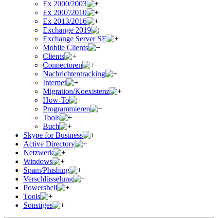
Ex 2000/2003
Ex 2007/2010
Ex 2013/2016
Exchange 2019
Exchange Server SE
Mobile Clients
Clients
Connectoren
Nachrichtentracking
Internet
Migration/Koexistenz
How-To
Programmieren
Tools
Buch
Skype for Business
Active Directory
Netzwerk
Windows
Spam/Phishing
Verschlüsselung
Powershell
Tools
Sonstiges