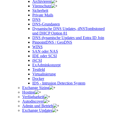
Archivieren
Virenschutz
Sicherheit
Private Mails
DNS
DNS-Grundagen
Dynamische DNS Updates, dNSTombstoned
und DHCP Option 81
DNS dynamische Updates und Entra ID Join
PinpointDNS / GeoDNS
WINS
SAN oder NAS
IDE oder SCSI
iSCSI
ExAdminkonzept
Testfeld
Virtualisierung
Docker
IDS - Intrusion Detection System
Exchange Sizing
Hosting
Verfügbarkeit
Autodiscover
Admin und Betrieb
Exchange Updates