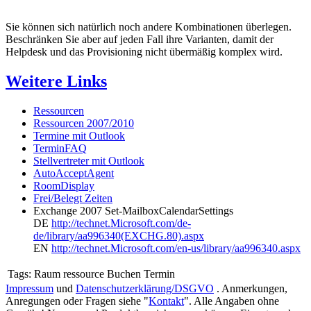
Sie können sich natürlich noch andere Kombinationen überlegen.
Beschränken Sie aber auf jeden Fall ihre Varianten, damit der
Helpdesk und das Provisioning nicht übermäßig komplex wird.
Weitere Links
Ressourcen
Ressourcen 2007/2010
Termine mit Outlook
TerminFAQ
Stellvertreter mit Outlook
AutoAcceptAgent
RoomDisplay
Frei/Belegt Zeiten
Exchange 2007 Set-MailboxCalendarSettings
DE
http://technet.Microsoft.com/de-
de/library/aa996340(EXCHG.80).aspx
EN
http://technet.Microsoft.com/en-us/library/aa996340.aspx
Tags:
Raum ressource Buchen Termin
Impressum
und
Datenschutzerklärung/DSGVO
. Anmerkungen,
Anregungen oder Fragen siehe "
Kontakt
". Alle Angaben ohne