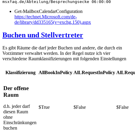
msxfaq.de/Abteilung/Besprechungsecke 06:00:00          
Get-MailboxCalendarConfiguration
https://technet.Microsoft.com/de-
de/library/dd335165(v=exchg.150).aspx
Buchen und Stellvertreter
Es gibt Räume die darf jeder Buchen und andere, die durch ein
Vorzimmer verwaltet werden. In der Regel nutze ich vier
verschiedene Raumklassifizierungen mit folgenden Einstellungen
Klassifizierung
AllBookInPolicy
AlLRequestInPolicy
AlLReque
Der offene
Raum
d.h. jeder darf
$True
$False
$False
diesen Raum
ohne
Einschränkungen
buchen