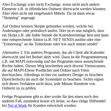
Aber Exchange wäre nicht Exchange, wenn nicht auch andere
Elemente z.B. in öffentlichen Ordnern überwacht werden könnten.
Aber eben nicht mit eingebauten Mitteln. Da ist dann etwas
"Skripting" angesagt:
Auf Ordner können Skripte gebunden werden, welche bei
Änderungen oder periodisch laufen. Hier ist es nun möglich, dass
ein Skript z.B. alle halbe Stunde die Kalendereinträge liest und dann
eine entsprechende Aktion (z.B. NET SEND) auslöst oder eine
"Erinnerung" an die Teilnehmer oder wie auch immer sendet"
Alternative 2: Ein anderes Programm, das als Client alle Kalender
überwacht und bei Bedarf aktiv wird. Dazu ist die Programmierung
z.B. mit MAPI notwendig und das Programm muss ausreichende
Rechte haben. Diesen Weg beschreiten auch diverse Virenscanner,
die auf MAPI-Ebene Postfächer und Ordner nach Viren
durchsuchen. Allerdings ist hier ein sauberes Design zu beachten
(Speicherloch) als auch die Systemlast zu beachten. Sicher eignet
sich dieses Verfahren nicht dazu, jede Minute Hunderte von
Ordnern zu zu prüfen.
Fertige Programme gibt es aber weder für den einen noch den
anderen Fall, zumindest kenne ich keine, so dass einige Hilfsmittel
bei
Net at Work
für Kunden entwickelt wurden.