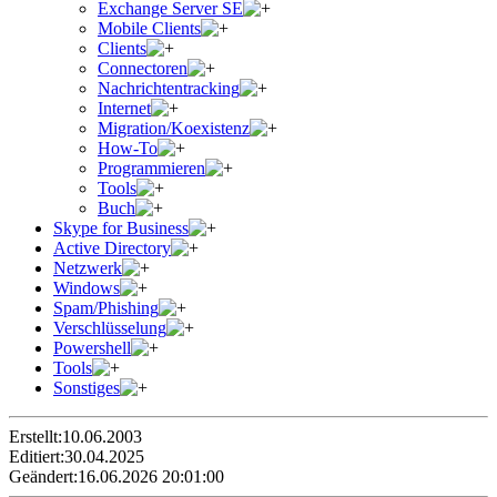
Exchange Server SE
Mobile Clients
Clients
Connectoren
Nachrichtentracking
Internet
Migration/Koexistenz
How-To
Programmieren
Tools
Buch
Skype for Business
Active Directory
Netzwerk
Windows
Spam/Phishing
Verschlüsselung
Powershell
Tools
Sonstiges
Erstellt:
10.06.2003
Editiert:
30.04.2025
Geändert:
16.06.2026 20:01:00