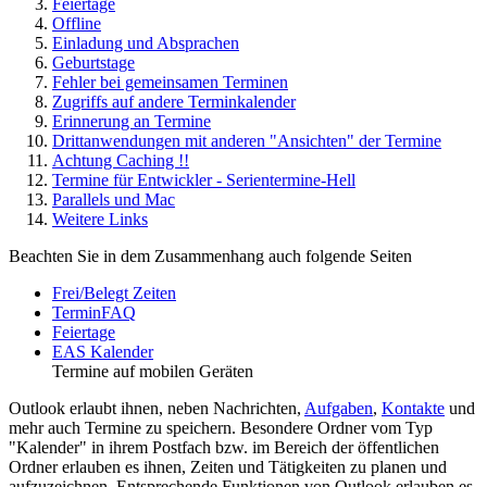
Feiertage
Offline
Einladung und Absprachen
Geburtstage
Fehler bei gemeinsamen Terminen
Zugriffs auf andere Terminkalender
Erinnerung an Termine
Drittanwendungen mit anderen "Ansichten" der Termine
Achtung Caching !!
Termine für Entwickler - Serientermine-Hell
Parallels und Mac
Weitere Links
Beachten Sie in dem Zusammenhang auch folgende Seiten
Frei/Belegt Zeiten
TerminFAQ
Feiertage
EAS Kalender
Termine auf mobilen Geräten
Outlook erlaubt ihnen, neben Nachrichten,
Aufgaben
,
Kontakte
und
mehr auch Termine zu speichern. Besondere Ordner vom Typ
"Kalender" in ihrem Postfach bzw. im Bereich der öffentlichen
Ordner erlauben es ihnen, Zeiten und Tätigkeiten zu planen und
aufzuzeichnen. Entsprechende Funktionen von Outlook erlauben es