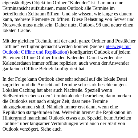
eigenständiges Objekt im Ordner "Kalender" ist. Um nun eine
Terminansicht aufzubauen, muss Outlook alle Termine im
betreffenden Zeitraum öffnen. Und sie wissen, wie lange es dauern
kann, mehrere Elemente zu öffnen. Diese Belastung von Server und
Netzwerk muss nicht sein. Daher nutzt Outlook 98 und neuer einen
lokalen Cache.
Mit der gleichen Technik, mit der auch ganze Ordner und Postfächer
"offline" verfügbar gemacht werden können (Siehe u
nterwegs mit
Outlook: Offline und Replikation
) konfiguriert Outlook auf jedem
PC einen Offline Ordner für den Kalender. Damit werden die
Kalenderdaten immer offline repliziert, auch wenn der Anwender
gar keinen Offline Betrieb konfiguriert hat.
In der Folge kann Outlook aber sehr schnell auf die lokale Datei
zugreifen und die Ansicht auf Termine sehr stark beschleunigen.
Lokales Caching hat aber auch Nachteile. Speziell wenn
Stellvertreter ebenso den Terminkalender bearbeiten, dann merken
die Outlooks erst nach einiger Zeit, dass neue Termine
hinzugekommen sind. Nämlich immer erst dann, wenn eine
Replikation stattgefunden hat. Weiterhin bremst die Replikation im
Hintergrund manchmal Outlook etwas aus. Speziell beim Arbeiten
"online" über langsamer Verbindungen wird auch der Start von
Outlook verzögert. Siehe auch