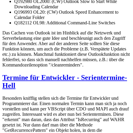
Q192980 OL2000: (CW) Outlook Slow to Start While
Downloading Calendar
Q196993 OL20: (CW) Outlook Speed Enhancement to
Calendar Folder
Q182112 OL98: Additional Command-Line Switches
Das Cachen von Outlook ist im Hinblick auf die Netzwerk und
Serverbelastung eine gute Idee und beschleunigt auch den Zugriff
für den Anwender. Aber auf der anderen Seite sollten Sie diese
Funktion können, um auch die Probleme (z.B. Verspätete Updates
etc.) zu können. Manchmal funktioniert diese Outlookfunktion nicht
fehlerfrei, so dass sich manuell nachhelfen müssen, z.B.: über die
Kommandozeilenoption "/cleanreminders".
Termine für Entwickler - Serientermine-
Hell
Besonders knifflig stellen sich die Termine für Entwickler und
Programmierer dar. Einen normalen Termin kann man sich ja noch
vorstellen und kann per VBScript über CDO und MAPI auch drauf
zugreifen. Interessant wird es aber nun bei Serienterminen. Diese
"erkennt" man daran, dass das Attribut "IsRecurring" auf WAHR
gesetzt ist. Nur dann darf man über die Methode
"GetRecurrencePattern" ein Objekt holen, in dem die