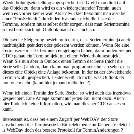
Wiederholungseinstellung abgespeichert ist. Greift man direkt auf
das Objekt zu, dann wird es ein wiedergehrender Termin, auch
wenn es vorher keiner war. Als Entwickler bekommt man also bei
einer "For-Schleife" durch den Kalender nicht die Liste der
Termine, sondern muss selbst dafür sorgen, dass man Serientermine
selbst berücksichtigt. Outlook macht das auch so.
Die zweite Steigerung besteht nun darin, dass Serientermine ja auch
nachträglich geändert oder gelöscht werden können. Wenn Sie eine
Terminserie mit 10 Terminen eingetragen haben, dann finden Sie per
CDO genau ein Terminobjekt mit einem Wiederholungsobjekt.
Wenn Sie nun aber in Outlook einen Termin der Serie (nicht die
Serie selbst) ändern, dann kann man programmtechnisch sehen, dass
dieses eine Objekt eine Anlage bekommt. In der ist der abweichende
Termin wohl gespeichert. Leider weiß ich nicht, was Outlook da
nun wie macht. (kann hier jemand mithelfen ?)
Wenn ich einen Termin der Serie lösche, so wird auch das irgendwo
gespeichert. Eine Anlage kommt auf jeden Fall nicht dazu. Auch
hier finde ich keine Information, wie man dies per CDO auslesen
kann.
Interessant ist, dass bei einem Zugriff per WebDAV der Store
anscheinend die Terminserie in Einzelelemente auffächert. Vieleicht
is WebDav doch das bessere Protokoll für TerminÄnderungen ?