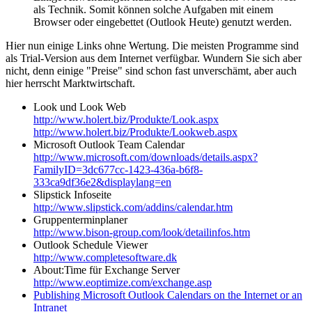
als Technik. Somit können solche Aufgaben mit einem
Browser oder eingebettet (Outlook Heute) genutzt werden.
Hier nun einige Links ohne Wertung. Die meisten Programme sind
als Trial-Version aus dem Internet verfügbar. Wundern Sie sich aber
nicht, denn einige "Preise" sind schon fast unverschämt, aber auch
hier herrscht Marktwirtschaft.
Look und Look Web
http://www.holert.biz/Produkte/Look.aspx
http://www.holert.biz/Produkte/Lookweb.aspx
Microsoft Outlook Team Calendar
http://www.microsoft.com/downloads/details.aspx?
FamilyID=3dc677cc-1423-436a-b6f8-
333ca9df36e2&displaylang=en
Slipstick Infoseite
http://www.slipstick.com/addins/calendar.htm
Gruppenterminplaner
http://www.bison-group.com/look/detailinfos.htm
Outlook Schedule Viewer
http://www.completesoftware.dk
About:Time für Exchange Server
http://www.eoptimize.com/exchange.asp
Publishing Microsoft Outlook Calendars on the Internet or an
Intranet