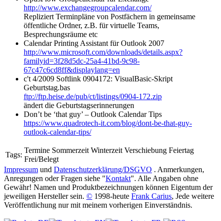
http://www.exchangegroupcalendar.com/
Repliziert Terminpläne von Postfächern in gemeinsame
öffentliche Ordner, z.B. für virtuelle Teams,
Besprechungsräume etc
Calendar Printing Assistant für Outlook 2007
http://www.microsoft.com/downloads/details.aspx?
familyid=3f28d5dc-25a4-41bd-9c98-
67c47c6cd8ff&displaylang=en
c't 4/2009 Softlink 0904172: VisualBasic-Skript
Geburtstag.bas
ftp://ftp.heise.de/pub/ct/listings/0904-172.zip
ändert die Geburtstagserinnerungen
Don’t be ‘that guy’ – Outlook Calendar Tips
https://www.quadrotech-it.com/blog/dont-be-that-guy-
outlook-calendar-tips/
Termine Sommerzeit Winterzeit Verschiebung Feiertag
Tags:
Frei/Belegt
Impressum
und
Datenschutzerklärung/DSGVO
. Anmerkungen,
Anregungen oder Fragen siehe "
Kontakt
". Alle Angaben ohne
Gewähr! Namen und Produktbezeichnungen können Eigentum der
jeweiligen Hersteller sein.
©
1998-heute
Frank Carius
, Jede weitere
Veröffentlichung nur mit meinem vorherigen Einverständnis.