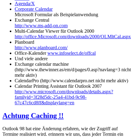
Agenda/X
Corporate Calendar
Microsoft Formular als Beispielanwendung
Exchange Central
http://www.ms-add-on.com
Multi-Calendar Viewer für Outlook 2000
http://office.Microsoft.com/downloads/2000/OLMltCal.aspx
Planboard
http://www.planboard.com/
Office-Kalender
www.infoselect.de/offcal
Und viele andere
Exchange calendar machine
(http://www.thewinner.as/em/d/pages/0.asp?navlang=3 nicht
mehr aktiv)
CalendarPro (http://www.calendarpro.net nicht mehr aktiv)
Calendar Printing Assistant für Outlook 2007
http://www.microsoft.com/downloads/details.aspx?
familyid=3f28d5dc-25a4-41bd-9c98-
67c47c6cd8ff&displaylang=en
Achtung Caching !!
Outlook 98 hat eine Änderung erfahren, wie der Zugriff auf
Termine realisiert wird. erinnern wir uns, dass jeder Termin ein