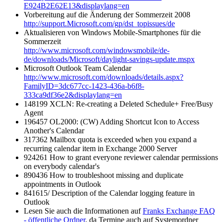
E924B2E62E13&displaylang=en
Vorbereitung auf die Änderung der Sommerzeit 2008
http://support.Microsoft.com/gp/dst_topissues/de
Aktualisieren von Windows Mobile-Smartphones für die
Sommerzeit
http://www.microsoft.com/windowsmobile/de-
de/downloads/Microsoft/daylight-savings-update.mspx
Microsoft Outlook Team Calendar
http://www.microsoft.com/downloads/details.aspx?
FamilyID=3dc677cc-1423-436a-b6f8-
333ca9df36e2&displaylang=en
148199 XCLN: Re-creating a Deleted Schedule+ Free/Busy
Agent
196457 OL2000: (CW) Adding Shortcut Icon to Access
Another's Calendar
317362 Mailbox quota is exceeded when you expand a
recurring calendar item in Exchange 2000 Server
924261 How to grant everyone reviewer calendar permissions
on everybody calendar's
890436 How to troubleshoot missing and duplicate
appointments in Outlook
841615/ Description of the Calendar logging feature in
Outlook
Lesen Sie auch die Informationen auf
Franks Exchange FAQ
- öffentliche Ordner
, da Termine auch auf Systemordner