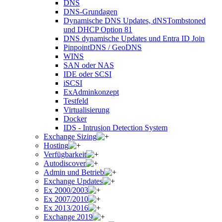
DNS
DNS-Grundagen
Dynamische DNS Updates, dNSTombstoned
und DHCP Option 81
DNS dynamische Updates und Entra ID Join
PinpointDNS / GeoDNS
WINS
SAN oder NAS
IDE oder SCSI
iSCSI
ExAdminkonzept
Testfeld
Virtualisierung
Docker
IDS - Intrusion Detection System
Exchange Sizing
Hosting
Verfügbarkeit
Autodiscover
Admin und Betrieb
Exchange Updates
Ex 2000/2003
Ex 2007/2010
Ex 2013/2016
Exchange 2019