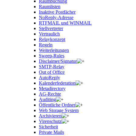
Raumbuchung
Raumlisten
Inaktive Postfächer
NoReply-Adresse
RTFMAIL und WINMAIL
Stellvertreter
Vertraulich
Relaykonzept
Regeln
Weiterleitungen
Sweep-Rules
Disclaimer/Signatur
SMTP-Relay
Out of Office
AutoReply
Kalenderfederation
Metadirectory
AG-Rechte
Auditing
Öffentliche Ordner
Web Storage System
Archivieren
Virenschutz
Sicherheit
Private Mails