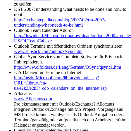
zugreifen.
DST 2007: understanding what needs to be done and how to
do it
http://exchangepedia.com/blog/2007/02/dst-2007-
understanding-what-needs-to-be.html
Outlook Team Calender Add-on
http://download.Microsoft.com/download/outlook2000/Upd
US/OLTeamCal.exe
Outlook Termine mit öffentlichen Ordnern synchronisieren
www.slipstick.com/outlook/sync.htm
Global Sync Service von Complete Software für Priv nach
Pub replizieren.
http://www.olfolders.de/Lang/German/QSync/qsync1.htm
ICS-Dateien für Termine im Internet
http://msdn.Microsoft.com/library/default.asp?
URL=/library/en-
us/e2k3/e2k3/_cdo_calendars_on_the_internet.asp
Allocatus
www.Allocatus.com
Projektmanagement mit Outlook/Exchange? Allocatus
integriert Outlook/Exchange mit MS Project. Vorgänge aus
MS Project können wahlweise als Outlook-Aufgaben oder als
Termine (ganztätig oder aufgeteilt nach den Arbeitszeiten) im
Kalender angezeigt werden.
OpusFlow Groupcalendar für Exchange