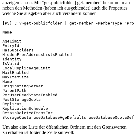
anzeigen lassen. Mit "get-publicfolder | get-member" bekommt man
neben den Methoden (haben ich ausgeblendet) auch die Properties,
welche Sie ausgeben aber auch verändern können
[PS] C:\>get-publicfolder | get-member -MemberType "Pro
Name

----

AgeLimit

EntryId

HasSubFolders

HiddenFromAddressListsEnabled

Identity

IsValid

LocalReplicaAgeLimit

MailEnabled

MaxItemSize

Name

OriginatingServer

ParentPath

PerUserReadStateEnabled

PostStorageQuota

Replicas

ReplicationSchedule

RetainDeletedItemsFor

StorageQuota useDatabaseAgeDefaults useDatabaseQuotaDef
Um also eine Liste der öffentlichen Ordnern mit den Grenzwerten
zu erhalten ist folgende Zeile sinnvoll: