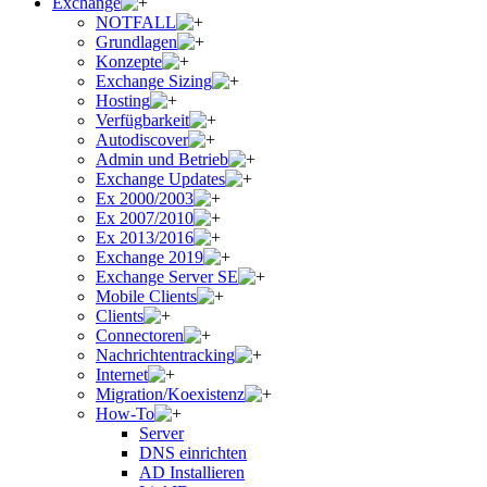
Exchange
NOTFALL
Grundlagen
Konzepte
Exchange Sizing
Hosting
Verfügbarkeit
Autodiscover
Admin und Betrieb
Exchange Updates
Ex 2000/2003
Ex 2007/2010
Ex 2013/2016
Exchange 2019
Exchange Server SE
Mobile Clients
Clients
Connectoren
Nachrichtentracking
Internet
Migration/Koexistenz
How-To
Server
DNS einrichten
AD Installieren