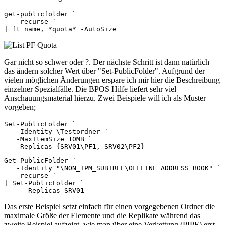
get-publicfolder `

   -recurse `

| ft name, *quota* -AutoSize
Gar nicht so schwer oder ?. Der nächste Schritt ist dann natürlich
das ändern solcher Wert über "Set-PublicFolder". Aufgrund der
vielen möglichen Änderungen erspare ich mir hier die Beschreibung
einzelner Spezialfälle. Die BPOS Hilfe liefert sehr viel
Anschauungsmaterial hierzu. Zwei Beispiele will ich als Muster
vorgeben;
Set-PublicFolder `

   -Identity \Testordner `

   -MaxItemSize 10MB `

   -Replicas {SRV01\PF1, SRV02\PF2}
Get-PublicFolder `

   -Identity "\NON_IPM_SUBTREE\OFFLINE ADDRESS BOOK" `

   -recurse `

| Set-PublicFolder `

     -Replicas SRV01
Das erste Beispiel setzt einfach für einen vorgegebenen Ordner die
maximale Größe der Elemente und die Replikate während das
zweite Beispiel aufzeigt, wie man über eine Verkettung (PIPE) erst