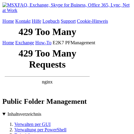
Home
Kontakt
Hilfe
Logbuch
Support
Cookie-Hinweis
Home
Exchange
How-To
E2K7 PFManagement
Public Folder Management
Inhaltsverzeichnis
Verwalten per GUI
Verwaltung per PowerShell