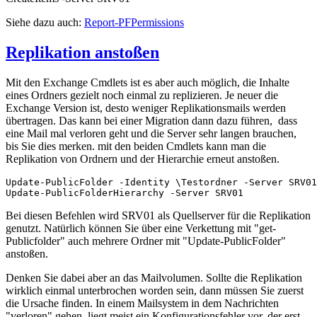
Siehe dazu auch:
Report-PFPermissions
Replikation anstoßen
Mit den Exchange Cmdlets ist es aber auch möglich, die Inhalte
eines Ordners gezielt noch einmal zu replizieren. Je neuer die
Exchange Version ist, desto weniger Replikationsmails werden
übertragen. Das kann bei einer Migration dann dazu führen, dass
eine Mail mal verloren geht und die Server sehr langen brauchen,
bis Sie dies merken. mit den beiden Cmdlets kann man die
Replikation von Ordnern und der Hierarchie erneut anstoßen.
Update-PublicFolder -Identity \Testordner -Server SRV01

Update-PublicFolderHierarchy -Server SRV01
Bei diesen Befehlen wird SRV01 als Quellserver für die Replikation
genutzt. Natürlich können Sie über eine Verkettung mit "get-
Publicfolder" auch mehrere Ordner mit "Update-PublicFolder"
anstoßen.
Denken Sie dabei aber an das Mailvolumen. Sollte die Replikation
wirklich einmal unterbrochen worden sein, dann müssen Sie zuerst
die Ursache finden. In einem Mailsystem in dem Nachrichten
"verloren" gehen, liegt meist ein Konfigurationsfehler vor, der erst