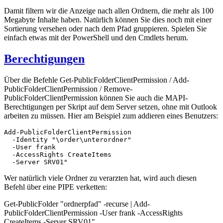
Damit filtern wir die Anzeige nach allen Ordnern, die mehr als 100
Megabyte Inhalte haben. Natürlich können Sie dies noch mit einer
Sortierung versehen oder nach dem Pfad gruppieren. Spielen Sie
einfach etwas mit der PowerShell und den Cmdlets herum.
Berechtigungen
Über die Befehle Get-PublicFolderClientPermission / Add-
PublicFolderClientPermission / Remove-
PublicFolderClientPermission können Sie auch die MAPI-
Berechtigungen per Skript auf dem Server setzen, ohne mit Outlook
arbeiten zu müssen. Hier am Beispiel zum addieren eines Benutzers:
Add-PublicFolderClientPermission

  -Identity "\order\unterordner"

  -User frank

  -AccessRights CreateItems

  -Server SRV01"
Wer natürlich viele Ordner zu verarzten hat, wird auch diesen
Befehl über eine PIPE verketten:
Get-PublicFolder "ordnerpfad" -recurse | Add-
PublicFolderClientPermission -User frank -AccessRights
CreateItems -Server SRV01"