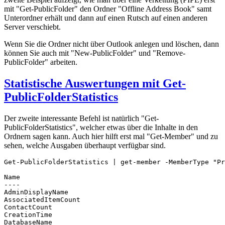
mit "Get-PublicFolder" den Ordner "Offline Address Book" samt
Unterordner erhält und dann auf einen Rutsch auf einen anderen
Server verschiebt.
Wenn Sie die Ordner nicht über Outlook anlegen und löschen, dann
können Sie auch mit "New-PublicFolder" und "Remove-
PublicFolder" arbeiten.
Statistische Auswertungen mit Get-
PublicFolderStatistics
Der zweite interessante Befehl ist natürlich "Get-
PublicFolderStatistics", welcher etwas über die Inhalte in den
Ordnern sagen kann. Auch hier hilft erst mal "Get-Member" und zu
sehen, welche Ausgaben überhaupt verfügbar sind.
Get-PublicFolderStatistics | get-member -MemberType "Pr
Name

----

AdminDisplayName

AssociatedItemCount

ContactCount

CreationTime

DatabaseName
