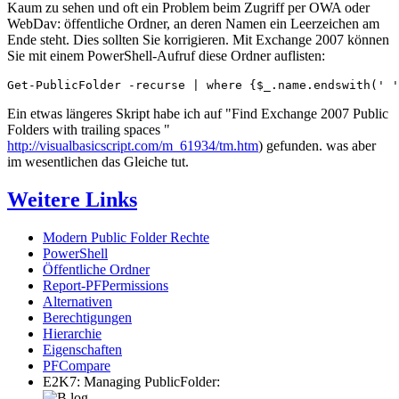
Kaum zu sehen und oft ein Problem beim Zugriff per OWA oder
WebDav: öffentliche Ordner, an deren Namen ein Leerzeichen am
Ende steht. Dies sollten Sie korrigieren. Mit Exchange 2007 können
Sie mit einem PowerShell-Aufruf diese Ordner auflisten:
Get-PublicFolder -recurse | where {$_.name.endswith(' '
Ein etwas längeres Skript habe ich auf "Find Exchange 2007 Public
Folders with trailing spaces "
http://visualbasicscript.com/m_61934/tm.htm
) gefunden. was aber
im wesentlichen das Gleiche tut.
Weitere Links
Modern Public Folder Rechte
PowerShell
Öffentliche Ordner
Report-PFPermissions
Alternativen
Berechtigungen
Hierarchie
Eigenschaften
PFCompare
E2K7: Managing PublicFolder: