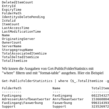
DeletedItemCount

EntryId

ExpiryTime

FolderPath

IdentitysDeletePending

IsValid

ItemCount

LastAccessTime

LastModificationTime

Name

OriginatingServer

OwnerCount

ServerName

StoragegroupName

TotalAssociatedItemSize

TotalDeltedItemSize

TotalItemSize
Wir knnen die Ausgaben von Get-PublicFolderStatistics mit
"where" filtern und mit "format-table" ausgeben. Hier ein Beispiel
Get-PublicFolderStatistics | where {$_.TotalItemSize -g
FolderPath                Name                TotalItem
----------                ----                ---------
FaxEingang                FaxEingang          602254327
Adressen\Anrufbeantworter Anrufbeantworter    153660804
FaxEingang\Faxwerbung     Faxwerbung          996314393
Support                   Support             323526972