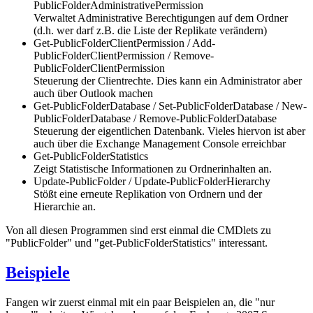
PublicFolderAdministrativePermission
Verwaltet Administrative Berechtigungen auf dem Ordner
(d.h. wer darf z.B. die Liste der Replikate verändern)
Get-PublicFolderClientPermission / Add-
PublicFolderClientPermission / Remove-
PublicFolderClientPermission
Steuerung der Clientrechte. Dies kann ein Administrator aber
auch über Outlook machen
Get-PublicFolderDatabase / Set-PublicFolderDatabase / New-
PublicFolderDatabase / Remove-PublicFolderDatabase
Steuerung der eigentlichen Datenbank. Vieles hiervon ist aber
auch über die Exchange Management Console erreichbar
Get-PublicFolderStatistics
Zeigt Statistische Informationen zu Ordnerinhalten an.
Update-PublicFolder / Update-PublicFolderHierarchy
Stößt eine erneute Replikation von Ordnern und der
Hierarchie an.
Von all diesen Programmen sind erst einmal die CMDlets zu
"PublicFolder" und "get-PublicFolderStatistics" interessant.
Beispiele
Fangen wir zuerst einmal mit ein paar Beispielen an, die "nur