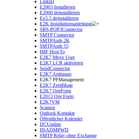
LinkID
E2003 Installieren
E2000 deinstallieren
Ex5.5 deinstallieren
E2K Installationsanleitung
SBS-POP3Connector
SMTP Connector
SMTPAuth 2K
SMTPAuth 55
IMF HowTo
E2K7 Move User
E2K7 LCR aktivieren
SendConnector
E2K7 Antispam
E2K7 PFManagement
E2K7 Zertifikate
E2K7 OrgForm
E2013 Org Form
E2K7VM
Scanpst
Outlook Kontakte
Öffentlicher Kalender
DCUpdate
IISADMPWD
SMTP Relay ohne Exchange