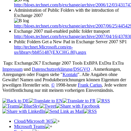
http://blogs.technet.com/b/exchange/archive/2006/12/03/43174
Administration of Public Folders with the introduction of
Exchange 2007
http://blogs.technet.com/b/exchange/archive/2007/06/25/44542
Exchange 2007 mail-enabled public folder transport
http://blogs.technet.com/b/exchange/archive/2007/04/16/43783
Public Folders Get a New Pad in Exchange Server 2007 SP1
http://technet.Microsoft.com/en-
us/library/bb851487(EXCHG.80).aspx
Tags:
Exchange2K7 Exchange 2007 Tools ExBPA ExDra ExTra
Impressum
und
Datenschutzerklärung/DSGVO
. Anmerkungen,
Anregungen oder Fragen siehe "
Kontakt
". Alle Angaben ohne
Gewähr! Namen und Produktbezeichnungen können Eigentum der
jeweiligen Hersteller sein.
©
1998-heute
Frank Carius
, Jede weitere
Veröffentlichung nur mit meinem vorherigen Einverständnis.
Cloud/Microsoft 365
Microsoft Teams