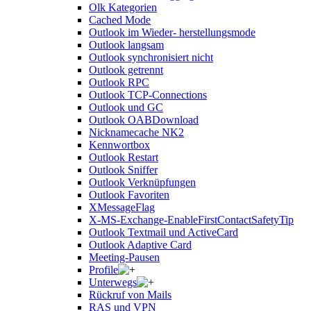
Olk Kategorien
Cached Mode
Outlook im Wieder- herstellungsmode
Outlook langsam
Outlook synchronisiert nicht
Outlook getrennt
Outlook RPC
Outlook TCP-Connections
Outlook und GC
Outlook OABDownload
Nicknamecache NK2
Kennwortbox
Outlook Restart
Outlook Sniffer
Outlook Verknüpfungen
Outlook Favoriten
XMessageFlag
X-MS-Exchange-EnableFirstContactSafetyTip
Outlook Textmail und ActiveCard
Outlook Adaptive Card
Meeting-Pausen
Profile
Unterwegs
Rückruf von Mails
RAS und VPN