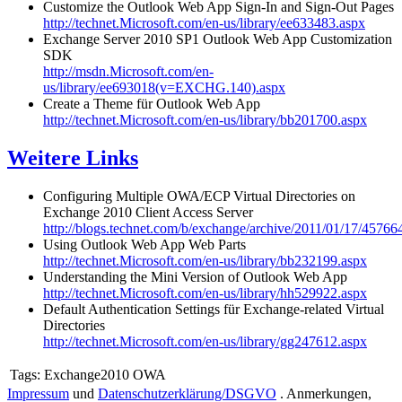
Customize the Outlook Web App Sign-In and Sign-Out Pages
http://technet.Microsoft.com/en-us/library/ee633483.aspx
Exchange Server 2010 SP1 Outlook Web App Customization
SDK
http://msdn.Microsoft.com/en-
us/library/ee693018(v=EXCHG.140).aspx
Create a Theme für Outlook Web App
http://technet.Microsoft.com/en-us/library/bb201700.aspx
Weitere Links
Configuring Multiple OWA/ECP Virtual Directories on
Exchange 2010 Client Access Server
http://blogs.technet.com/b/exchange/archive/2011/01/17/45766
Using Outlook Web App Web Parts
http://technet.Microsoft.com/en-us/library/bb232199.aspx
Understanding the Mini Version of Outlook Web App
http://technet.Microsoft.com/en-us/library/hh529922.aspx
Default Authentication Settings für Exchange-related Virtual
Directories
http://technet.Microsoft.com/en-us/library/gg247612.aspx
Tags:
Exchange2010 OWA
Impressum
und
Datenschutzerklärung/DSGVO
. Anmerkungen,