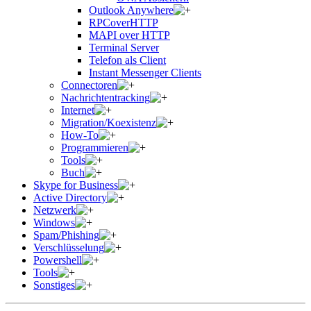
Outlook Anywhere
RPCoverHTTP
MAPI over HTTP
Terminal Server
Telefon als Client
Instant Messenger Clients
Connectoren
Nachrichtentracking
Internet
Migration/Koexistenz
How-To
Programmieren
Tools
Buch
Skype for Business
Active Directory
Netzwerk
Windows
Spam/Phishing
Verschlüsselung
Powershell
Tools
Sonstiges