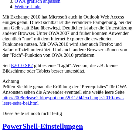
OWA grafisch anpassen
Weitere Links
Mit Exchange 2010 hat Microsoft auch in Outlook Web Access
einiges getan. Direkt sichtbar ist die veränderte Farbgebung, bei der
nun Gelb statt Blau überwiegt. Deutlicher ist aber die Unterstützung
anderer Browser. Unter OWA2007 und früher konnten Anwender
eigentlich "nur" mit dem Internet Explorer die erweiterten
Funkionen nutzen. Mit OWA2010 wird aber auch Firefox und
Safari offiziell unterstützt. Und auch andere Browser können von
der "Rich"-Funktion von OWA 2010 profitieren.
Seit
E2010 SP2
gibt es eine "Light"-Version, die z.B. kleine
Bildschirme oder Tablets besser unterstützt.
Achtung
Prüfen Sie bitte genau die Erfüllung der "Prerequisites" für OWA.
Ansonsten sehen die Anwender eventuell eine weiße leere Seite
http://2008release2.blogspot.com/2011/04/exchange-2010-owa-
leere-seite-bei.html
Diese Seite ist noch nicht fertig
PowerShell-Einstellungen