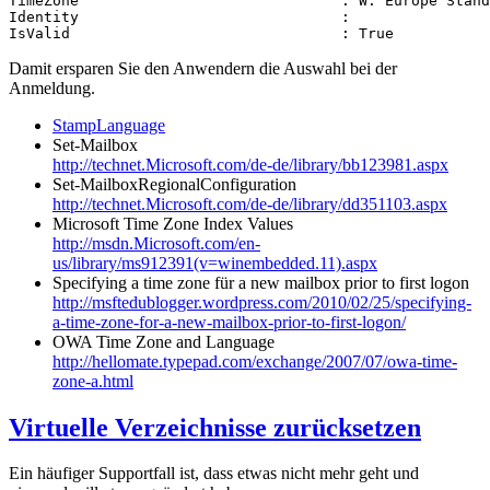
TimeZone                              : W. Europe Stand
Identity                              :

IsValid                               : True
Damit ersparen Sie den Anwendern die Auswahl bei der
Anmeldung.
StampLanguage
Set-Mailbox
http://technet.Microsoft.com/de-de/library/bb123981.aspx
Set-MailboxRegionalConfiguration
http://technet.Microsoft.com/de-de/library/dd351103.aspx
Microsoft Time Zone Index Values
http://msdn.Microsoft.com/en-
us/library/ms912391(v=winembedded.11).aspx
Specifying a time zone für a new mailbox prior to first logon
http://msftedublogger.wordpress.com/2010/02/25/specifying-
a-time-zone-for-a-new-mailbox-prior-to-first-logon/
OWA Time Zone and Language
http://hellomate.typepad.com/exchange/2007/07/owa-time-
zone-a.html
Virtuelle Verzeichnisse zurücksetzen
Ein häufiger Supportfall ist, dass etwas nicht mehr geht und