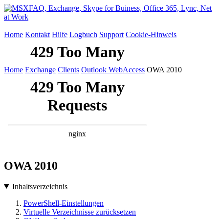
Home
Kontakt
Hilfe
Logbuch
Support
Cookie-Hinweis
Home
Exchange
Clients
Outlook WebAccess
OWA 2010
OWA 2010
Inhaltsverzeichnis
PowerShell-Einstellungen
Virtuelle Verzeichnisse zurücksetzen