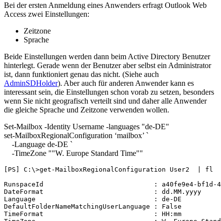
Bei der ersten Anmeldung eines Anwenders erfragt Outlook Web
Access zwei Einstellungen:
Zeitzone
Sprache
Beide Einstellungen werden dann beim Active Directory Benutzer
hinterlegt. Gerade wenn der Benutzer aber selbst ein Administrator
ist, dann funktioniert genau das nicht. (Siehe auch
AdminSDHolder
). Aber auch für anderen Anwender kann es
interessant sein, die Einstellungen schon vorab zu setzen, besonders
wenn Sie nicht geografisch verteilt sind und daher alle Anwender
die gleiche Sprache und Zeitzone verwenden wollen.
Set-Mailbox -Identity Username -languages "de-DE"
set-MailboxRegionalConfiguration ‘mailbox’ `
-Language de-DE `
-TimeZone ""W. Europe Standard Time""
[PS] C:\>get-MailboxRegionalConfiguration User2  | fl

RunspaceId                            : a40fe9e4-bf1d-4
DateFormat                            : dd.MM.yyyy

Language                              : de-DE

DefaultFolderNameMatchingUserLanguage : False

TimeFormat                            : HH:mm
