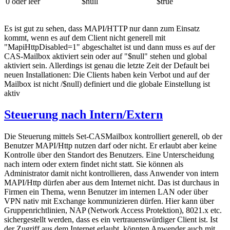
0 oder leer
$null
$true
Es ist gut zu sehen, dass MAPI/HTTP nur dann zum Einsatz
kommt, wenn es auf dem Client nicht generell mit
"MapiHttpDisabled=1" abgeschaltet ist und dann muss es auf der
CAS-Mailbox aktiviert sein oder auf "$null" stehen und global
aktiviert sein. Allerdings ist genau die letzte Zeit der Default bei
neuen Installationen: Die Clients haben kein Verbot und auf der
Mailbox ist nicht /$null) definiert und die globale Einstellung ist
aktiv
Steuerung nach Intern/Extern
Die Steuerung mittels Set-CASMailbox kontrolliert generell, ob der
Benutzer MAPI/Http nutzen darf oder nicht. Er erlaubt aber keine
Kontrolle über den Standort des Benutzers. Eine Unterscheidung
nach intern oder extern findet nicht statt. Sie können als
Administrator damit nicht kontrollieren, dass Anwender von intern
MAPI/Http dürfen aber aus dem Internet nicht. Das ist durchaus in
Firmen ein Thema, wenn Benutzer im internen LAN oder über
VPN nativ mit Exchange kommunizieren dürfen. Hier kann über
Gruppenrichtlinien, NAP (Network Access Protektion), 8021.x etc.
sichergestellt werden, dass es ein vertrauenswürdiger Client ist. Ist
der Zugriff aus dem Internet erlaubt, könnten Anwender auch mit