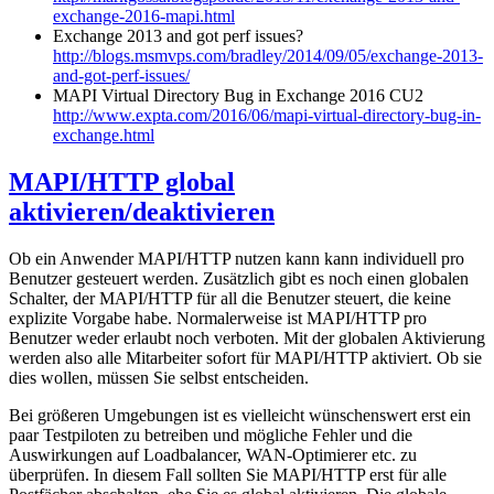
exchange-2016-mapi.html
Exchange 2013 and got perf issues?
http://blogs.msmvps.com/bradley/2014/09/05/exchange-2013-
and-got-perf-issues/
MAPI Virtual Directory Bug in Exchange 2016 CU2
http://www.expta.com/2016/06/mapi-virtual-directory-bug-in-
exchange.html
MAPI/HTTP global
aktivieren/deaktivieren
Ob ein Anwender MAPI/HTTP nutzen kann kann individuell pro
Benutzer gesteuert werden. Zusätzlich gibt es noch einen globalen
Schalter, der MAPI/HTTP für all die Benutzer steuert, die keine
explizite Vorgabe habe. Normalerweise ist MAPI/HTTP pro
Benutzer weder erlaubt noch verboten. Mit der globalen Aktivierung
werden also alle Mitarbeiter sofort für MAPI/HTTP aktiviert. Ob sie
dies wollen, müssen Sie selbst entscheiden.
Bei größeren Umgebungen ist es vielleicht wünschenswert erst ein
paar Testpiloten zu betreiben und mögliche Fehler und die
Auswirkungen auf Loadbalancer, WAN-Optimierer etc. zu
überprüfen. In diesem Fall sollten Sie MAPI/HTTP erst für alle