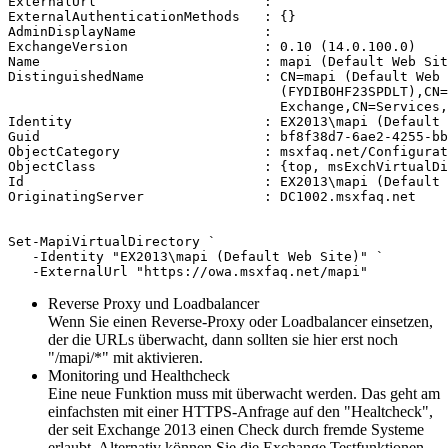
ExternalUrl                     :

ExternalAuthenticationMethods   : {}

AdminDisplayName                :

ExchangeVersion                 : 0.10 (14.0.100.0)

Name                            : mapi (Default Web Sit
DistinguishedName               : CN=mapi (Default Web 
                                  (FYDIBOHF23SPDLT),CN=
                                  Exchange,CN=Services,
Identity                        : EX2013\mapi (Default 
Guid                            : bf8f38d7-6ae2-4255-bb
ObjectCategory                  : msxfaq.net/Configurat
ObjectClass                     : {top, msExchVirtualDi
Id                              : EX2013\mapi (Default 
OriginatingServer               : DC1002.msxfaq.net

Set-MapiVirtualDirectory `

   -Identity "EX2013\mapi (Default Web Site)" `

   -ExternalUrl "https://owa.msxfaq.net/mapi"
Reverse Proxy und Loadbalancer
Wenn Sie einen Reverse-Proxy oder Loadbalancer einsetzen,
der die URLs überwacht, dann sollten sie hier erst noch
"/mapi/*" mit aktivieren.
Monitoring und Healthcheck
Eine neue Funktion muss mit überwacht werden. Das geht am
einfachsten mit einer HTTPS-Anfrage auf den "Healtcheck",
der seit Exchange 2013 einen Check durch fremde Systeme
erlaubt. Alternativ können Sie die Exchange Testfunktionen