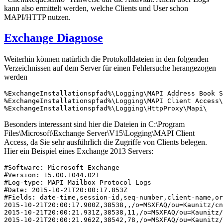
kann also ermittelt werden, welche Clients und User schon
MAPI/HTTP nutzen.
Exchange Diagnose
Weiterhin können natürlich die Protokolldateien in den folgenden
Verzeichnissen auf dem Server für einen Fehlersuche herangezogen
werden
%ExchangeInstallationspfad%\Logging\MAPI Address Book S
%ExchangeInstallationspfad%\Logging\MAPI Client Access\

Besonders interessant sind hier die Dateien in C:\Program
Files\Microsoft\Exchange Server\V15\Logging\MAPI Client
Access, da Sie sehr ausführlich die Zugriffe von Clients belegen.
Hier ein Beispiel eines Exchange 2013 Servers:
#Software: Microsoft Exchange

#Version: 15.00.1044.021

#Log-type: MAPI Mailbox Protocol Logs

#Date: 2015-10-21T20:00:17.853Z

#Fields: date-time,session-id,seq-number,client-name,or
2015-10-21T20:00:17.900Z,38538,,/o=MSXFAQ/ou=Kaunitz/cn
2015-10-21T20:00:21.931Z,38538,11,/o=MSXFAQ/ou=Kaunitz/
2015-10-21T20:00:21.962Z,38542,78,/o=MSXFAQ/ou=Kaunitz/