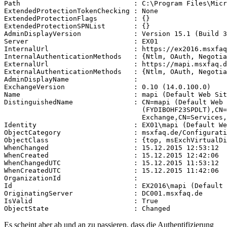
Path                            : C:\Program Files\Micr
ExtendedProtectionTokenChecking : None

ExtendedProtectionFlags         : {}

ExtendedProtectionSPNList       : {}

AdminDisplayVersion             : Version 15.1 (Build 3
Server                          : EX01

InternalUrl                     : https://ex2016.msxfaq
InternalAuthenticationMethods   : {Ntlm, OAuth, Negotia
ExternalUrl                     : https://mapi.msxfaq.d
ExternalAuthenticationMethods   : {Ntlm, OAuth, Negotia
AdminDisplayName                :

ExchangeVersion                 : 0.10 (14.0.100.0)

Name                            : mapi (Default Web Sit
DistinguishedName               : CN=mapi (Default Web 
                                  (FYDIBOHF23SPDLT),CN=
                                  Exchange,CN=Services,
Identity                        : EX01\mapi (Default We
ObjectCategory                  : msxfaq.de/Configurati
ObjectClass                     : {top, msExchVirtualDi
WhenChanged                     : 15.12.2015 12:53:12

WhenCreated                     : 15.12.2015 12:42:06

WhenChangedUTC                  : 15.12.2015 11:53:12

WhenCreatedUTC                  : 15.12.2015 11:42:06

OrganizationId                  :

Id                              : EX2016\mapi (Default 
OriginatingServer               : DC001.msxfaq.de

IsValid                         : True

Es scheint aber ab und an zu passieren, dass die Authentifizierung