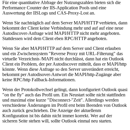
Für eine quantitative Abfrage der Nutzungszahlen bieten sich die
Performance Counter der IIS-Application Pools und eine
Auswertung der IISLogs und CAS-Proxy-Lost an.
Wenn Sie nachträglich auf dem Server MAPI/HTTP verbieten, dann
bekommt der Client keine Verbindung mehr und auf auf eine neue
Autodiscover-Anfrage wird MAPI/HTTP nicht mehr angeboten.
Stattdessen wird dem Client eben RPC/HTTP angeboten.
Wenn Sie aber MAPI/HTTP auf dem Server und Client erlauben
und ein Zwischensystem "Reverse Proxy mit URL-Filterung" das
virtuelle Verzeichnis /MAPI nicht durchlässt, dann hat ein Outlook
Client ein Problem, der per Autodiscover mitteilt, dass er MAPI/http
könnte. Wenn diese Anfrage so den Server unverändert erreicht,
bekommt per Autodisover-Antwort die MAPI/http-Zugänge aber
keine RPC/http Fallback-Informationen.
Wenn der Protokollwechsel gelingt, dann konfiguriert Outlook quasi
"on the fly" auch das Profil um. Ein Neustart sollte nicht stattfinden
und maximal eine kurze "Disconnect-"Zeit". Allerdings werden
verschiedene Änderungen im Profil erst beim Beenden von Outlook
auch zurück geschrieben. Die Anzeige der aktuellenm
Konfiguration ist bis dahin nicht immer korrekt. Wer auf der
sicheren Seite stehen will, sollte Outlook einmal neu starten.