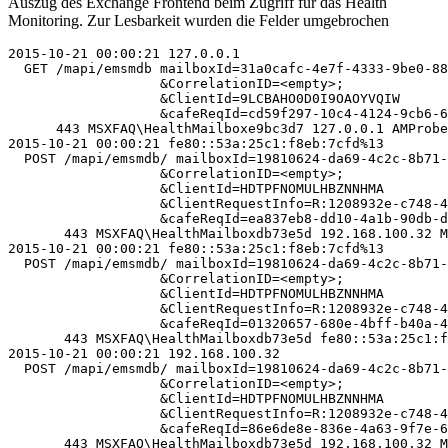
Auszug des Exchange Frontend beim Zugriff für das Health
Monitoring. Zur Lesbarkeit wurden die Felder umgebrochen
2015-10-21 00:00:21 127.0.0.1 

  GET /mapi/emsmdb mailboxId=31a0cafc-4e7f-4333-9be0-88
                   &CorrelationID=<empty>;

                   &ClientId=9LCBAHO0D0I9OAOYVQIW

                   &cafeReqId=cd59f297-10c4-4124-9cb6-6
      443 MSXFAQ\HealthMailboxe9bc3d7 127.0.0.1 AMProbe
2015-10-21 00:00:21 fe80::53a:25c1:f8eb:7cfd%13 

  POST /mapi/emsmdb/ mailboxId=19810624-da69-4c2c-8b71-
                   &CorrelationID=<empty>;

                   &ClientId=HDTPFNOMULHBZNNHMA

                   &ClientRequestInfo=R:1208932e-c748-4
                   &cafeReqId=ea837eb8-dd10-4a1b-90db-d
       443 MSXFAQ\HealthMailboxdb73e5d 192.168.100.32 M
2015-10-21 00:00:21 fe80::53a:25c1:f8eb:7cfd%13 

  POST /mapi/emsmdb/ mailboxId=19810624-da69-4c2c-8b71-
                   &CorrelationID=<empty>;

                   &ClientId=HDTPFNOMULHBZNNHMA

                   &ClientRequestInfo=R:1208932e-c748-4
                   &cafeReqId=01320657-680e-4bff-b40a-4
       443 MSXFAQ\HealthMailboxdb73e5d fe80::53a:25c1:f
2015-10-21 00:00:21 192.168.100.32 

  POST /mapi/emsmdb/ mailboxId=19810624-da69-4c2c-8b71-
                   &CorrelationID=<empty>;

                   &ClientId=HDTPFNOMULHBZNNHMA

                   &ClientRequestInfo=R:1208932e-c748-4
                   &cafeReqId=86e6de8e-836e-4a63-9f7e-6
       443 MSXFAQ\HealthMailboxdb73e5d 192.168.100.32 M