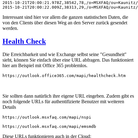
2015-10-21T20:00:21.978Z,38542,78,/o=MSXFAQ/ou=Kaunitz/
2015-10-21T20:00:22.009Z,38313,29,/o=MSXFAQ/ou=Kaunitz/
Interessant sind hier vor allem die ganzen statistischen Daten, die
von den Clients über diesen Weg an den Server zurück gesendet
werden.
Health Check
Die Erreichbarkeit und wie Exchange selbst seine "Gesundheit"
sieht, können Sie einfach über eine URL abfragen. Das funktioniert
hier am Beispiel mit Office 365 problemlos.
https://outlook.office365.com/mapi/healthcheck.htm
Sie sollten dann natürlich ihre eigene URL eingeben. Zudem gibt es
noch folgende URLs für authentifizierte Benutzer mit weiteren
Details
https://outlook.msxfaq.com/mapi/nspi

Diese URLs funktionieren auch in der Cloud: