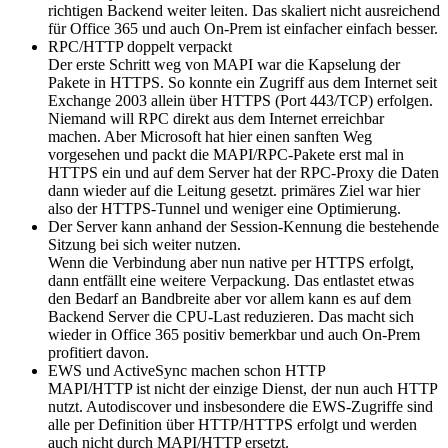
richtigen Backend weiter leiten. Das skaliert nicht ausreichend
für Office 365 und auch On-Prem ist einfacher einfach besser.
RPC/HTTP doppelt verpackt
Der erste Schritt weg von MAPI war die Kapselung der
Pakete in HTTPS. So konnte ein Zugriff aus dem Internet seit
Exchange 2003 allein über HTTPS (Port 443/TCP) erfolgen.
Niemand will RPC direkt aus dem Internet erreichbar
machen. Aber Microsoft hat hier einen sanften Weg
vorgesehen und packt die MAPI/RPC-Pakete erst mal in
HTTPS ein und auf dem Server hat der RPC-Proxy die Daten
dann wieder auf die Leitung gesetzt. primäres Ziel war hier
also der HTTPS-Tunnel und weniger eine Optimierung.
Der Server kann anhand der Session-Kennung die bestehende
Sitzung bei sich weiter nutzen.
Wenn die Verbindung aber nun native per HTTPS erfolgt,
dann entfällt eine weitere Verpackung. Das entlastet etwas
den Bedarf an Bandbreite aber vor allem kann es auf dem
Backend Server die CPU-Last reduzieren. Das macht sich
wieder in Office 365 positiv bemerkbar und auch On-Prem
profitiert davon.
EWS und ActiveSync machen schon HTTP
MAPI/HTTP ist nicht der einzige Dienst, der nun auch HTTP
nutzt. Autodiscover und insbesondere die EWS-Zugriffe sind
alle per Definition über HTTP/HTTPS erfolgt und werden
auch nicht durch MAPI/HTTP ersetzt.