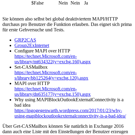
$False
Nein
Nein
Ja
Sie können also selbst bei global deaktiviertem MAPI/HTTP
durchaus pro Benutzer die Funktion erlauben. Das eignet sich prima
für erste Gehversuche und Tests.
GRP2CAS
Group2ExInternet
Configure MAPI over HTTP
https://technet.Microsoft.com/en-
us/library/mt634322(v=exchg.160).aspx
Set-CASMailbox
https://technet.Microsoft.com/en-
s/library/bb125264(v=exchg.120).aspx
MAPI over HTTP
https://technet.Microsoft.com/en-
us/library/dn635177(v=exchg.150).aspx
Why using MAPIBlockOutlookExternalConnectivity is a
bad idea
https://ingogegenwarth.wordpress.com/2017/01/23/why-
using-mapiblockoutlookexternalconnectivity-is-a-bad-idea/
Über Get-CASMailbox können Sie natürlich in Exchange 2016
dann auch eine Liste mit den Einstellungen der Benutzer erzeugen