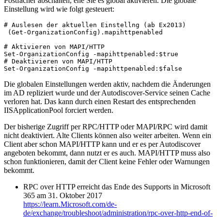
Postfächer abschalten, ehe Sie es global aktivieren. Die globale
Einstellung wird wie folgt gesteuert:
# Auslesen der aktuellen Einstellng (ab Ex2013)
 (Get-OrganizationConfig).mapihttpenabled

# Aktivieren von MAPI/HTTP
Set-OrganizationConfig -mapihttpenabled:$true
# Deaktivieren von MAPI/HTTP
Set-OrganizationConfig -mapihttpenabled:$false
Die globalen Einstellungen werden aktiv, nachdem die Änderungen
im AD repliziert wurde und der Autodiscover-Service seinen Cache
verloren hat. Das kann durch einen Restart des entsprechenden
IISApplicationPool forciert werden.
Der bisherige Zugriff per RPC/HTTP oder MAPI/RPC wird damit
nicht deaktiviert. Alte Clients können also weiter arbeiten. Wenn ein
Client aber schon MAPI/HTTP kann und er es per Autodiscover
angeboten bekommt, dann nutzt er es auch. MAPI/HTTP muss also
schon funktionieren, damit der Client keine Fehler oder Warnungen
bekommt.
RPC over HTTP erreicht das Ende des Supports in Microsoft
365 am 31. Oktober 2017
https://learn.Microsoft.com/de-
de/exchange/troubleshoot/administration/rpc-over-http-end-of-