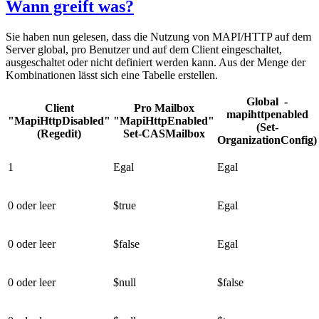
Wann greift was?
Sie haben nun gelesen, dass die Nutzung von MAPI/HTTP auf dem
Server global, pro Benutzer und auf dem Client eingeschaltet,
ausgeschaltet oder nicht definiert werden kann. Aus der Menge der
Kombinationen lässt sich eine Tabelle erstellen.
Global -
Client
Pro Mailbox
mapihttpenabled
"MapiHttpDisabled"
"MapiHttpEnabled"
(Set-
(Regedit)
Set-CASMailbox
OrganizationConfig)
1
Egal
Egal
0 oder leer
$true
Egal
0 oder leer
$false
Egal
0 oder leer
$null
$false