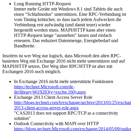
Long Running HTTP-Request
Immer mehr Geräte mit Windows 8.1 sind Tablets die auch
einen "Schlafmodus" unterstützen. Eine RPC-Verbindung ist
vom Timing kritischer, so dass nach jedem Aufwecken die
Verbindung erst aufwändig (und damit teuer) wieder
hergestellt werden muss. MAPI/HTTP kann aber einen
HTTP-Request lange "ausstehen" lassen und einfach
erneuern. Das reduziert Datenmenge, Energiebedarf und
Bandbreite.
Insofern ist wer Weg nur logisch, dass Microsoft den alten RPC-
basierten Weg mit Exchange 2016 nicht mehr unterstützen und auf
MAPI/HTTP setzen. Der Weg über RPC/HTTP ist aber mit
Exchangen 2016 noch möglich.
In Exchange 2016 nicht mehr unterstützte Funktionen
https://technet.Microsoft.com/de-
de/library/jj619283(v=exchg.160).aspx
Exchange 2013 Client Access Server Role
http://blogs.technet.com/b/exchange/archive/2013/01/25/excha
2013-client-access-server-role.aspx
"CAS2013 does not support RPC/TCP as a connectivity
solution"
Outlook Connectivity with MAPI over HTTP
https://blogs.technet.Microsoft.com/exchange/2014/05/09/outlo