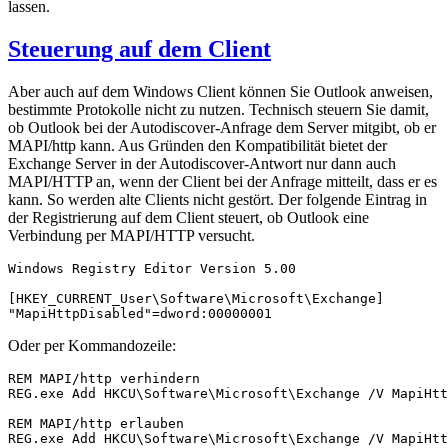
lassen.
Steuerung auf dem Client
Aber auch auf dem Windows Client können Sie Outlook anweisen,
bestimmte Protokolle nicht zu nutzen. Technisch steuern Sie damit,
ob Outlook bei der Autodiscover-Anfrage dem Server mitgibt, ob er
MAPI/http kann. Aus Gründen den Kompatibilität bietet der
Exchange Server in der Autodiscover-Antwort nur dann auch
MAPI/HTTP an, wenn der Client bei der Anfrage mitteilt, dass er es
kann. So werden alte Clients nicht gestört. Der folgende Eintrag in
der Registrierung auf dem Client steuert, ob Outlook eine
Verbindung per MAPI/HTTP versucht.
Windows Registry Editor Version 5.00

[HKEY_CURRENT_User\Software\Microsoft\Exchange]

"MapiHttpDisabled"=dword:00000001
Oder per Kommandozeile:
REM MAPI/http verhindern

REG.exe Add HKCU\Software\Microsoft\Exchange /V MapiHtt
REM MAPI/http erlauben

REG.exe Add HKCU\Software\Microsoft\Exchange /V MapiHtt