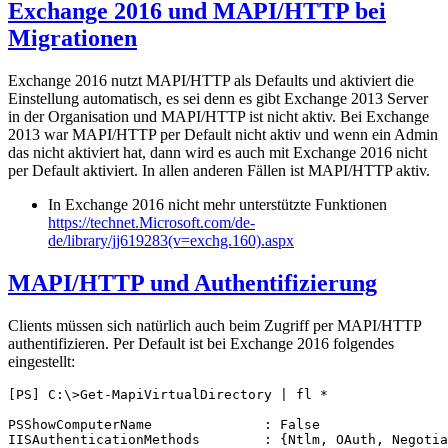
Exchange 2016 und MAPI/HTTP bei
Migrationen
Exchange 2016 nutzt MAPI/HTTP als Defaults und aktiviert die
Einstellung automatisch, es sei denn es gibt Exchange 2013 Server
in der Organisation und MAPI/HTTP ist nicht aktiv. Bei Exchange
2013 war MAPI/HTTP per Default nicht aktiv und wenn ein Admin
das nicht aktiviert hat, dann wird es auch mit Exchange 2016 nicht
per Default aktiviert. In allen anderen Fällen ist MAPI/HTTP aktiv.
In Exchange 2016 nicht mehr unterstützte Funktionen
https://technet.Microsoft.com/de-
de/library/jj619283(v=exchg.160).aspx
MAPI/HTTP und Authentifizierung
Clients müssen sich natürlich auch beim Zugriff per MAPI/HTTP
authentifizieren. Per Default ist bei Exchange 2016 folgendes
eingestellt:
[PS] C:\>Get-MapiVirtualDirectory | fl *

PSShowComputerName              : False

IISAuthenticationMethods        : {Ntlm, OAuth, Negotia