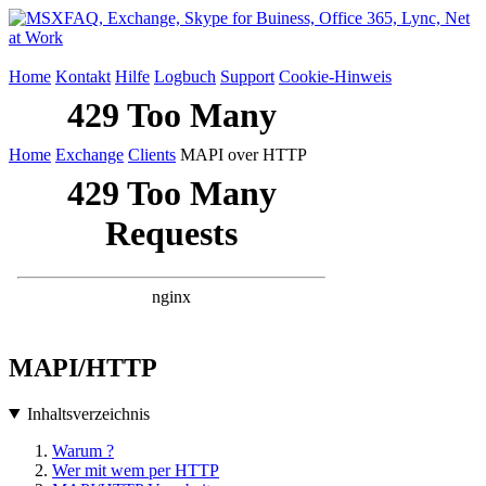
Home
Kontakt
Hilfe
Logbuch
Support
Cookie-Hinweis
Home
Exchange
Clients
MAPI over HTTP
MAPI/HTTP
Inhaltsverzeichnis
Warum ?
Wer mit wem per HTTP