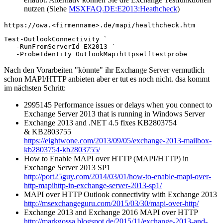
nutzen (Siehe
MSXFAQ.DE:E2013:Heathcheck
)
https://owa.<firmenname>.de/mapi/healthcheck.htm
Test-OutlookConnectivity `

   -RunFromServerId EX2013 `

   -ProbeIdentity OutlookMapihttpselftestprobe
Nach den Vorarbeiten "könnte" ihr Exchange Server vermutlich
schon MAPI/HTTP anbieten aber er tut es noch nicht. dsa kommt
im nächsten Schritt:
2995145 Performance issues or delays when you connect to
Exchange Server 2013 that is running in Windows Server
Exchange 2013 and .NET 4.5 fixes KB2803754
& KB2803755
https://eightwone.com/2013/09/05/exchange-2013-mailbox-
kb2803754-kb2803755/
How to Enable MAPI over HTTP (MAPI/HTTP) in
Exchange Server 2013 SP1
http://port25guy.com/2014/03/01/how-to-enable-mapi-over-
http-mapihttp-in-exchange-server-2013-sp1/
MAPI over HTTP Outlook connectivity with Exchange 2013
http://msexchangeguru.com/2015/03/30/mapi-over-http/
Exchange 2013 and Exchange 2016 MAPI over HTTP
http://markgossa.blogspot.de/2015/11/exchange-2013-and-