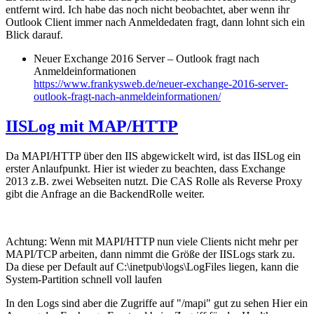
entfernt wird. Ich habe das noch nicht beobachtet, aber wenn ihr
Outlook Client immer nach Anmeldedaten fragt, dann lohnt sich ein
Blick darauf.
Neuer Exchange 2016 Server – Outlook fragt nach
Anmeldeinformationen
https://www.frankysweb.de/neuer-exchange-2016-server-
outlook-fragt-nach-anmeldeinformationen/
IISLog mit MAP/HTTP
Da MAPI/HTTP über den IIS abgewickelt wird, ist das IISLog ein
erster Anlaufpunkt. Hier ist wieder zu beachten, dass Exchange
2013 z.B. zwei Webseiten nutzt. Die CAS Rolle als Reverse Proxy
gibt die Anfrage an die BackendRolle weiter.
Achtung: Wenn mit MAPI/HTTP nun viele Clients nicht mehr per
MAPI/TCP arbeiten, dann nimmt die Größe der IISLogs stark zu.
Da diese per Default auf C:\inetpub\logs\LogFiles liegen, kann die
System-Partition schnell voll laufen
In den Logs sind aber die Zugriffe auf "/mapi" gut zu sehen Hier ein