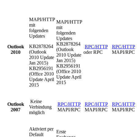
MAPI/HTTP
MAPI/HTTP
mit
mit
folgenden
folgenden
Updates
Updates
KB2878264
KB2878264
Outlook
RPC/HTTP
RPC/HTTP
(Outlook
(Outlook
2010
oder RPC
MAPI/RPC
2010 Update
2010 Update
Jan 2015)
Jan 2015)
KB2956191
KB2956191
(Office 2010
(Office 2010
Update April
Update April
2015
2015
Keine
Outlook
RPC/HTTP
RPC/HTTP
RPC/HTTP
Verbindung
2007
MAPI/RPC
MAPI/RPC
MAPI/RPC
möglich
Aktiviert per
Erste
Default