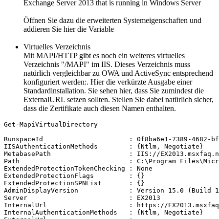
Exchange Server 2013 that is running in Windows Server
Öffnen Sie dazu die erweiterten Systemeigenschaften und
addieren Sie hier die Variable
Virtuelles Verzeichnis
Mit MAPI/HTTP gibt es noch ein weiteres virtuelles
Verzeichnis "/MAPI" im IIS. Dieses Verzeichnis muss
natürlich vergleichbar zu OWA und ActiveSync entsprechend
konfiguriert werden:. Hier die verkürzte Ausgabe einer
Standardinstallation. Sie sehen hier, dass Sie zumindest die
ExternalURL setzen sollten. Stellen Sie dabei natürlich sicher,
dass die Zertifikate auch diesen Namen enthalten.
Get-MapiVirtualDirectory

RunspaceId                      : 0f8ba6e1-7389-4682-bf
IISAuthenticationMethods        : {Ntlm, Negotiate}

MetabasePath                    : IIS://EX2013.msxfaq.n
Path                            : C:\Program Files\Micr
ExtendedProtectionTokenChecking : None

ExtendedProtectionFlags         : {}

ExtendedProtectionSPNList       : {}

AdminDisplayVersion             : Version 15.0 (Build 1
Server                          : EX2013

InternalUrl                     : https://EX2013.msxfaq
InternalAuthenticationMethods   : {Ntlm, Negotiate}
