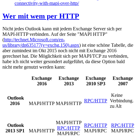
connectivity-with-mapi-over-http/
Wer mit wem per HTTP
Nicht jedes Outlook kann mit jedem Exchange Server sich per
MAPI-HTTP verbinden. Auf der Seite "MAPI HTTP"
(
http://technet.Microsoft.com/en-
us/library/dn635177(v=exchg.150).aspx
) ist eine schöne Tabelle, die
aber zumindest im Okt 2015 noch nicht mit Exchange 2016
gerechnet hat. Die Möglichkeit sich per MAPI/TCP zu verbinden,
habe ich nicht weiter gesondert aufgeführt, da diese Option bald
nicht mehr genutzt werden kann:
Exchange
Exchange
Exchange
Exchange
2016
2013
2010 SP3
2007
Keine
Outlook
RPC/HTTP
Verbindung.
2016
MAPI/HTTP
MAPI/HTTP
zu Alt
MAPI/HTTP
Outlook
RPC/HTTP
RPC/HTTP
RPC/HTTP
2013 SP1
MAPI/HTTP
MAPI/RPC
MAPI/RPC
MAPI/RPC