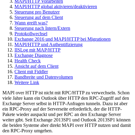
MAPI/HTTP Vorarbeiten
MAPI/HTTP global aktivieren/deaktivieren
Steuerung pro Benutzer
Steuerung auf dem Client
Wann greift was?
Steuerung nach Intern/Extern
Protokollwechsel
Exchange 2016 und MAPI/HTTP bei Migrationen
MAPI/HTTP und Authentifizierung
IISLog mit MAP/HTTP
Exchange Diagnose
Health Check
Ansicht auf dem Client
Client mit Fiddler
Bandbreite und Datenvolumen
Weitere Link
MAPI over HTTP ist nicht mit RPC/HTTP zu verwechseln. Schon
viele Jahre kann ein Outlook über HTTP den RPC-Zugriff auf den
Exchange Server selbst in HTTP-Anfragen tunneln. Dazu ist aber
ein RPC-Proxy auf der Serverseite erforderlich, der die HTTP-
Pakete wieder auspackt und per RPC an den Exchange Server
weiter gibt. Seit Exchange 2013SP1 und Outlook 2013SP1 können
die beiden Systeme aber direkt MAPI over HTTP nutzen und damit
den RPC-Proxy umgehen.