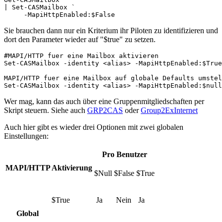
| Set-CASMailbox `

     -MapiHttpEnabled:$False
Sie brauchen dann nur ein Kriterium ihr Piloten zu identifizieren und
dort den Parameter wieder auf "$true" zu setzen.
#MAPI/HTTP fuer eine Mailbox aktivieren
Set-CASMailbox -identity <alias> -MapiHttpEnabled:$True
MAPI/HTTP fuer eine Mailbox auf globale Defaults umstel
Set-CASMailbox -identity <alias> -MapiHttpEnabled:$null
Wer mag, kann das auch über eine Gruppenmitgliedschaften per
Skript steuern. Siehe auch
GRP2CAS
oder
Group2ExInternet
Auch hier gibt es wieder drei Optionen mit zwei globalen
Einstellungen:
Pro Benutzer
MAPI/HTTP Aktivierung
$Null
$False
$True
$True
Ja
Nein
Ja
Global