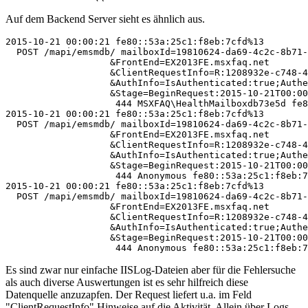
Auf dem Backend Server sieht es ähnlich aus.
2015-10-21 00:00:21 fe80::53a:25c1:f8eb:7cfd%13 

  POST /mapi/emsmdb/ mailboxId=19810624-da69-4c2c-8b71-
                   &FrontEnd=EX2013FE.msxfaq.net

                   &ClientRequestInfo=R:1208932e-c748-4
                   &AuthInfo=IsAuthenticated:true;Authe
                   &Stage=BeginRequest:2015-10-21T00:00
                    444 MSXFAQ\HealthMailboxdb73e5d fe8
2015-10-21 00:00:21 fe80::53a:25c1:f8eb:7cfd%13 

  POST /mapi/emsmdb/ mailboxId=19810624-da69-4c2c-8b71-
                   &FrontEnd=EX2013FE.msxfaq.net

                   &ClientRequestInfo=R:1208932e-c748-4
                   &AuthInfo=IsAuthenticated:true;Authe
                   &Stage=BeginRequest:2015-10-21T00:00
                    444 Anonymous fe80::53a:25c1:f8eb:7
2015-10-21 00:00:21 fe80::53a:25c1:f8eb:7cfd%13 

  POST /mapi/emsmdb/ mailboxId=19810624-da69-4c2c-8b71-
                   &FrontEnd=EX2013FE.msxfaq.net

                   &ClientRequestInfo=R:1208932e-c748-4
                   &AuthInfo=IsAuthenticated:true;Authe
                   &Stage=BeginRequest:2015-10-21T00:00
                    444 Anonymous fe80::53a:25c1:f8eb:
Es sind zwar nur einfache IISLog-Dateien aber für die Fehlersuche
als auch diverse Auswertungen ist es sehr hilfreich diese
Datenquelle anzuzapfen. Der Request liefert u.a. im Feld
"ClientRequestInfo" Hinweise auf die Aktivität. Allein über Logs