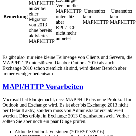
Exchange-
MAPI/HTTP
Version die
außer bei
MAPI/HTTP
Unterstützt
Unterstützt
einer
Bemerkung
unterstützt
kein
kein
Migration
aber
MAPI/HTTP
MAPI/HTTP
von 2013
RPC/TCP
ohne bereits
nicht mehr
aktiviertes
anbietet
MAPI/HTTP
Es gibt also nur eine kleine Teilmenge von Clients und Servern, die
MAPI/HTTP unterstützen. Da aber Outlook 2010 als auch
Exchange 2010 schon ziemlich alt sind, wird dieser Bereich aber
immer weniger bedeutsam.
MAPI/HTTP Vorarbeiten
Microsoft hat klar gemacht, dass MAPI/HTP das neue Protokoll für
Outlook und Exchange wird. Es ist aber bis Exchange 2013 nicht
per Default aktiv, sondern muss von Administrator erst aktiviert
werden. Dies erfolgt in Exchange 2013 Organisationsweit. Vorher
sollten Sie aber noch ein paar Dinge prüfen.
Aktuelle Outlook Versionen (2010/2013/2016)