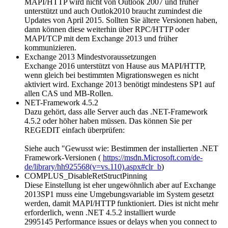
MAPI/HTTP wird nicht von Outlook 2007 und früher
unterstützt und auch Outlok2010 braucht zumindest die
Updates von April 2015. Sollten Sie ältere Versionen haben,
dann können diese weiterhin über RPC/HTTP oder
MAPI/TCP mit dem Exchange 2013 und früher
kommunizieren.
Exchange 2013 Mindestvoraussetzungen
Exchange 2016 unterstützt von Hause aus MAPI/HTTP,
wenn gleich bei bestimmten Migrationswegen es nicht
aktiviert wird. Exchange 2013 benötigt mindestens SP1 auf
allen CAS und MB-Rollen.
NET-Framework 4.5.2
Dazu gehört, dass alle Server auch das .NET-Framework
4.5.2 oder höher haben müssen. Das können Sie per
REGEDIT einfach überprüfen:
Siehe auch "Gewusst wie: Bestimmen der installierten .NET
Framework-Versionen (
https://msdn.Microsoft.com/de-
de/library/hh925568(v=vs.110).aspx#clr_b
)
COMPLUS_DisableRetStructPinning
Diese Einstellung ist eher ungewöhnlich aber auf Exchange
2013SP1 muss eine Umgebungsvariable im System gesetzt
werden, damit MAPI/HTTP funktioniert. Dies ist nicht mehr
erforderlich, wenn .NET 4.5.2 installiert wurde
2995145 Performance issues or delays when you connect to