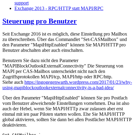
support
Exchange 2013 - RPC/HTTP statt MAPI/RPC
Steuerung pro Benutzer
Seit Exchange 2016 ist es möglich, diese Einstellung pro Mailbox
zu überschreiben. Über das Commandlet "Set-CASMailbox" und
den Parameter "MapiHttpEnabled" können Sie MAPI/HTTP pro
Benutzer abschalten aber auch einschalten.
Benutzern Sie dazu nicht den Parameter
"MAPIBlockOutlookExternalConnectivity" Die Steuerung von
MAPI per CAS-Mailbox unterscheidet nicht nach den
Zugriffsprotokollen MAPI/tcp, MAPI/http oder RPC/http.
Siehe auch
https://ingogegenwarth.wordpress.com/2017/01/23/why-
using-mapiblockoutlookexternalconnectivity-is-a-bad-idea/
Über den Parameter "MapiHttpEnabled" können Sie pro Postfach
vom Benutzer abweichende Einstellungen vornehmen. Dsa ist also
auch der Hebel, wenn Sie MAPI/HTTp zwar zulassen aber erst
einmal mit ien paar Piloten starten wollen. Ehe Sie MAPI/HTTP
global aktivieren, sollten Sie dann bei allen Postfächer MAPI/HTTP
deaktivieren.
Get-CASMailbox `
