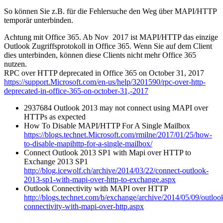
So können Sie z.B. für die Fehlersuche den Weg über MAPI/HTTP
temporär unterbinden.
Achtung mit Office 365. Ab Nov 2017 ist MAPI/HTTP das einzige
Outlook Zugriffsprotokoll in Office 365. Wenn Sie auf dem Client
dies unterbinden, können diese Clients nicht mehr Office 365
nutzen.
RPC over HTTP deprecated in Office 365 on October 31, 2017
https://support.Microsoft.com/en-us/help/3201590/rpc-over-http-
deprecated-in-office-365-on-october-31,-2017
2937684 Outlook 2013 may not connect using MAPI over
HTTPs as expected
How To Disable MAPI/HTTP For A Single Mailbox
https://blogs.technet.Microsoft.com/rmilne/2017/01/25/how-
to-disable-mapihttp-for-a-single-mailbox/
Connect Outlook 2013 SP1 with Mapi over HTTP to
Exchange 2013 SP1
http://blog.icewolf.ch/archive/2014/03/22/connect-outlook-
2013-sp1-with-mapi-over-http-to-exchange.aspx
Outlook Connectivity with MAPI over HTTP
http://blogs.technet.com/b/exchange/archive/2014/05/09/outloo
connectivity-with-mapi-over-http.aspx