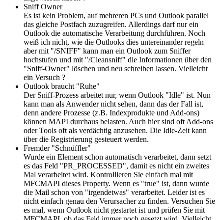
Sniff Owner
Es ist kein Problem, auf mehreren PCs und Outlook parallel
das gleiche Postfach zuzugreifen. Allerdings darf nur ein
Outlook die automatische Verarbeitung durchführen. Noch
weiß ich nicht, wie die Outlooks dies untereinander regeln
aber mit "/SNIFF" kann man ein Outlook zum Sniffer
hochstufen und mit "/Cleansniff" die Informationen über den
"Sniff-Owner" löschen und neu schreiben lassen. Vielleicht
ein Versuch ?
Outlook braucht "Ruhe"
Der Sniff-Prozess arbeitet nur, wenn Outlook "Idle" ist. Nun
kann man als Anwender nicht sehen, dann das der Fall ist,
denn andere Prozesse (z.B. Indexprodukte und Add-ons)
können MAPI durchaus belasten. Auch hier sind oft Add-ons
oder Tools oft als verdächtig anzusehen. Die Idle-Zeit kann
über die Registrierung gesteuert werden.
Fremder "Schnüffler"
Wurde ein Element schon automatisch verarbeitet, dann setzt
es das Feld "PR_PROCESSED", damit es nicht ein zweites
Mal verarbeitet wird. Kontrollieren Sie einfach mal mit
MFCMAPI dieses Property. Wenn es "true" ist, dann wurde
die Mail schon von "irgendetwas" verarbeitet. Leider ist es
nicht einfach genau den Verursacher zu finden. Versuchen Sie
es mal, wenn Outlook nicht gestartet ist und prüfen Sie mit
MFCMAPI, ob das Feld immer noch gesetzt wird. Vielleicht