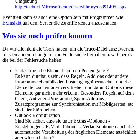
Umgebung
http://technet.Microsoft.com/de-de/library/cc891495.aspx
Eventuell kann es auch eine Option sein mit Programmen wie
ExInsight
auf dem Server die Zugriffe genau anzuschauen.
Was sie noch prüfen können
Da wir alle nicht die Tools haben, um die Trace-Datei auszuwerten,
müssen anderen Dinge für die Fehlersuche herhalten bzw. Checks,
die bei der Fehlersuche helfen
Ist das fragliche Element noch im Posteingang ?
Es kann durchaus sein, dass Regeln, Add-ons oder andere
Programme ebenfalls den Posteingang überwachen und die
Elemente löschen oder verschieben und damit Outlook diese
Elemente gar nicht mehr erkennt. Besonders Regeln auf dem
Client, Antiviren-Programme, Spam-Add-ons,
Zusatzprogramme zur Synchronisation mit Mobilgeräten etc.
sind hier Störquellen.
Outlook Konfiguration
Sind Sie sicher, dass sie unter Extras -Optionen -
Einstellungen - E-Mail Optionen - Verlaufsoptionen auch die
automatische Verarbeitung der fraglichen Elemente tatsächlich
angewiesen haben ?