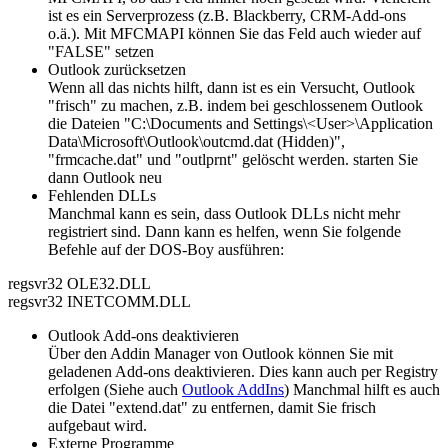
ist es ein Serverprozess (z.B. Blackberry, CRM-Add-ons
o.ä.). Mit MFCMAPI können Sie das Feld auch wieder auf
"FALSE" setzen
Outlook zurücksetzen
Wenn all das nichts hilft, dann ist es ein Versucht, Outlook
"frisch" zu machen, z.B. indem bei geschlossenem Outlook
die Dateien "C:\Documents and Settings\<User>\Application
Data\Microsoft\Outlook\outcmd.dat (Hidden)",
"frmcache.dat" und "outlprnt" gelöscht werden. starten Sie
dann Outlook neu
Fehlenden DLLs
Manchmal kann es sein, dass Outlook DLLs nicht mehr
registriert sind. Dann kann es helfen, wenn Sie folgende
Befehle auf der DOS-Boy ausführen:
regsvr32 OLE32.DLL
regsvr32 INETCOMM.DLL
Outlook Add-ons deaktivieren
Über den Addin Manager von Outlook können Sie mit
geladenen Add-ons deaktivieren. Dies kann auch per Registry
erfolgen (Siehe auch
Outlook AddIns
) Manchmal hilft es auch
die Datei "extend.dat" zu entfernen, damit Sie frisch
aufgebaut wird.
Externe Programme