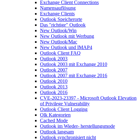
Exchange Client Connections
Namensauflösung
Exchange Clients
Outlook Speicherorte
Das "richtige" Outlook
New Outlook/Win
New Outlook mit Werbung
New Outlook/Mac
New Outlook und IMAP4
Outlook Client FAQ
Outlook 2003
Outlook 2003 mit Exchange 2010
Outlook 2007
Outlook 2007 mit Exchange 2016
Outlook 2010
Outlook 2013
Outlook 2016
CVE-2023-23397 - Microsoft Outlook Elevation
of Privilege Vulnerability
Outlook Client Logging
Olk Kategorien
Cached Mode
Outlook im Wieder- herstellungsmode
Outlook langsam
Outlook synchronisiert nicht