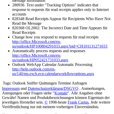
message information
280936 Text under "Tracking Options" indicates that
response to requests für read receipts applies only to Internet
accounts
828348 Read Receipts Appear für Recipients Who Have Not
Read the Message
820368 OL2002: The Incorrect Date and Time Appears für
Read Receipts
Change how you respond to requests für read receipts
http://office.Microsoft.com/en-
us/outlook/HP100804291033.aspx?pid=CH101131271033
Automatically process requests and responses
http://office.Microsoft.com/en-
us/outlook/HP052421731033.aspx
Outlook WebApp Calendar Automatic Processing
http://help.outlook.com/en-
us/140/ms.exch.ecp.calendarworkflowoptions.aspx
Tags:
Outlook Sniffer Quittungen Termine Anfragen
Impressum
und
Datenschutzerklärung/DSGVO
. Anmerkungen,
Anregungen oder Fragen siehe "
Kontakt
". Alle Angaben ohne
Gewähr! Namen und Produktbezeichnungen können Eigentum der
jeweiligen Hersteller sein.
©
1998-heute
Frank Carius
, Jede weitere
Veröffentlichung nur mit meinem vorherigen Einverständnis.