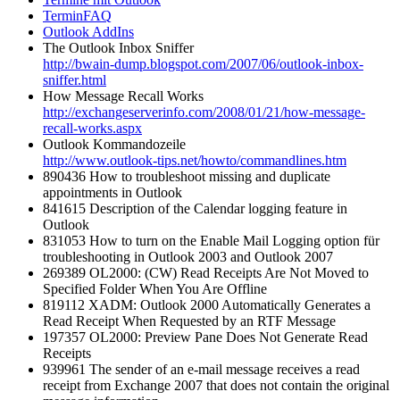
TerminFAQ
Outlook AddIns
The Outlook Inbox Sniffer
http://bwain-dump.blogspot.com/2007/06/outlook-inbox-
sniffer.html
How Message Recall Works
http://exchangeserverinfo.com/2008/01/21/how-message-
recall-works.aspx
Outlook Kommandozeile
http://www.outlook-tips.net/howto/commandlines.htm
890436 How to troubleshoot missing and duplicate
appointments in Outlook
841615 Description of the Calendar logging feature in
Outlook
831053 How to turn on the Enable Mail Logging option für
troubleshooting in Outlook 2003 and Outlook 2007
269389 OL2000: (CW) Read Receipts Are Not Moved to
Specified Folder When You Are Offline
819112 XADM: Outlook 2000 Automatically Generates a
Read Receipt When Requested by an RTF Message
197357 OL2000: Preview Pane Does Not Generate Read
Receipts
939961 The sender of an e-mail message receives a read
receipt from Exchange 2007 that does not contain the original