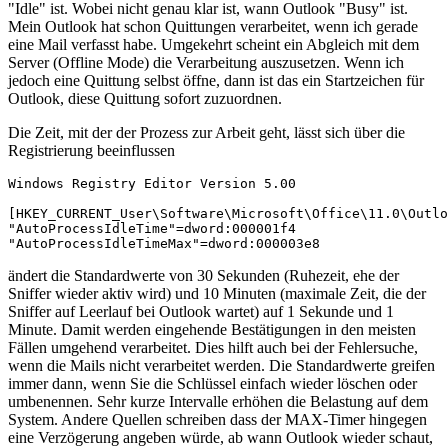
"Idle" ist. Wobei nicht genau klar ist, wann Outlook "Busy" ist.
Mein Outlook hat schon Quittungen verarbeitet, wenn ich gerade
eine Mail verfasst habe. Umgekehrt scheint ein Abgleich mit dem
Server (Offline Mode) die Verarbeitung auszusetzen. Wenn ich
jedoch eine Quittung selbst öffne, dann ist das ein Startzeichen für
Outlook, diese Quittung sofort zuzuordnen.
Die Zeit, mit der der Prozess zur Arbeit geht, lässt sich über die
Registrierung beeinflussen
Windows Registry Editor Version 5.00

[HKEY_CURRENT_User\Software\Microsoft\Office\11.0\Outlo
"AutoProcessIdleTime"=dword:000001f4

"AutoProcessIdleTimeMax"=dword:000003e8
ändert die Standardwerte von 30 Sekunden (Ruhezeit, ehe der
Sniffer wieder aktiv wird) und 10 Minuten (maximale Zeit, die der
Sniffer auf Leerlauf bei Outlook wartet) auf 1 Sekunde und 1
Minute. Damit werden eingehende Bestätigungen in den meisten
Fällen umgehend verarbeitet. Dies hilft auch bei der Fehlersuche,
wenn die Mails nicht verarbeitet werden. Die Standardwerte greifen
immer dann, wenn Sie die Schlüssel einfach wieder löschen oder
umbenennen. Sehr kurze Intervalle erhöhen die Belastung auf dem
System. Andere Quellen schreiben dass der MAX-Timer hingegen
eine Verzögerung angeben würde, ab wann Outlook wieder schaut,