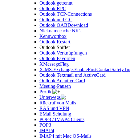
Outlook getrennt
Outlook RPC
Outlook TCP-Connections
Outlook und GC
Outlook OABDownload
Nicknamecache NK2
Kennwortbox
Outlook Restart
Outlook Sniffer
Outlook Verknüpfungen
Outlook Favoriten
XMessageFlag
X-MS-Exchange-EnableFirstContactSafetyTip
Outlook Textmail und ActiveCard
Outlook Adaptive Card
Meeting-Pausen
Profile
Unterwegs
Rückruf von Mails
RAS und VPN
EMail Schulung
POP3 / IMAP4 Clients
POP3
IMAP4
IMAP4 mit Mac OS-Mails