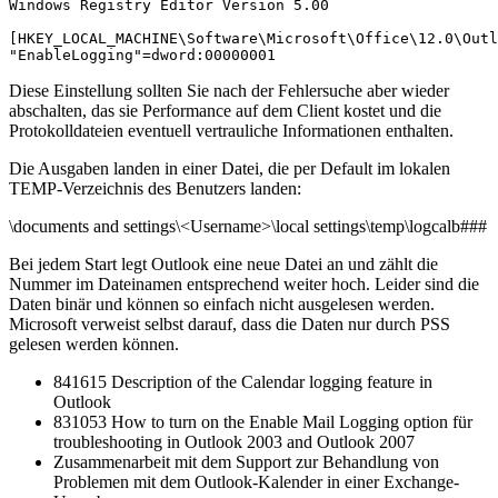
Windows Registry Editor Version 5.00

[HKEY_LOCAL_MACHINE\Software\Microsoft\Office\12.0\Outl
"EnableLogging"=dword:00000001
Diese Einstellung sollten Sie nach der Fehlersuche aber wieder
abschalten, das sie Performance auf dem Client kostet und die
Protokolldateien eventuell vertrauliche Informationen enthalten.
Die Ausgaben landen in einer Datei, die per Default im lokalen
TEMP-Verzeichnis des Benutzers landen:
\documents and settings\<Username>\local settings\temp\logcalb###
Bei jedem Start legt Outlook eine neue Datei an und zählt die
Nummer im Dateinamen entsprechend weiter hoch. Leider sind die
Daten binär und können so einfach nicht ausgelesen werden.
Microsoft verweist selbst darauf, dass die Daten nur durch PSS
gelesen werden können.
841615 Description of the Calendar logging feature in
Outlook
831053 How to turn on the Enable Mail Logging option für
troubleshooting in Outlook 2003 and Outlook 2007
Zusammenarbeit mit dem Support zur Behandlung von
Problemen mit dem Outlook-Kalender in einer Exchange-