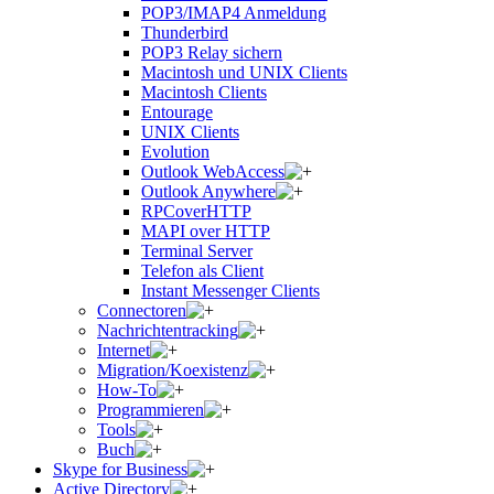
POP3/IMAP4 Anmeldung
Thunderbird
POP3 Relay sichern
Macintosh und UNIX Clients
Macintosh Clients
Entourage
UNIX Clients
Evolution
Outlook WebAccess
Outlook Anywhere
RPCoverHTTP
MAPI over HTTP
Terminal Server
Telefon als Client
Instant Messenger Clients
Connectoren
Nachrichtentracking
Internet
Migration/Koexistenz
How-To
Programmieren
Tools
Buch
Skype for Business
Active Directory