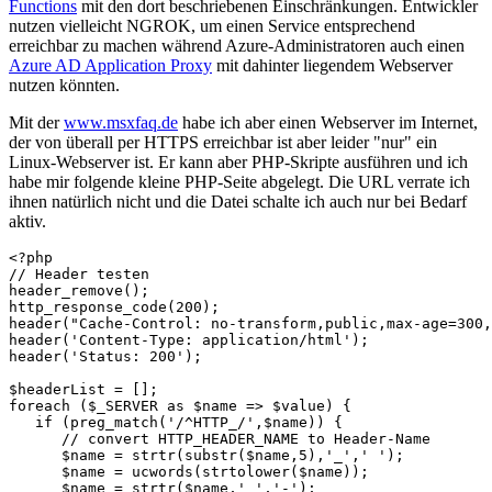
Functions
mit den dort beschriebenen Einschränkungen. Entwickler
nutzen vielleicht NGROK, um einen Service entsprechend
erreichbar zu machen während Azure-Administratoren auch einen
Azure AD Application Proxy
mit dahinter liegendem Webserver
nutzen könnten.
Mit der
www.msxfaq.de
habe ich aber einen Webserver im Internet,
der von überall per HTTPS erreichbar ist aber leider "nur" ein
Linux-Webserver ist. Er kann aber PHP-Skripte ausführen und ich
habe mir folgende kleine PHP-Seite abgelegt. Die URL verrate ich
ihnen natürlich nicht und die Datei schalte ich auch nur bei Bedarf
aktiv.
<?php

// Header testen

header_remove();

http_response_code(200);

header("Cache-Control: no-transform,public,max-age=300,
header('Content-Type: application/html');

header('Status: 200');

$headerList = []; 

foreach ($_SERVER as $name => $value) { 

   if (preg_match('/^HTTP_/',$name)) {

      // convert HTTP_HEADER_NAME to Header-Name 

      $name = strtr(substr($name,5),'_',' '); 

      $name = ucwords(strtolower($name)); 

      $name = strtr($name,' ','-'); 
