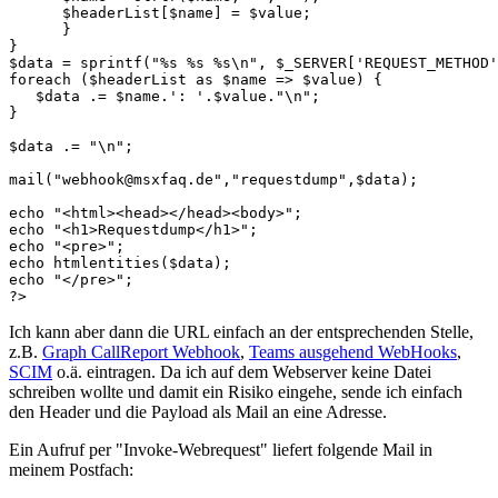
      $headerList[$name] = $value; 

      } 

} 

$data = sprintf("%s %s %s\n", $_SERVER['REQUEST_METHOD'
foreach ($headerList as $name => $value) { 

   $data .= $name.': '.$value."\n"; 

}

$data .= "\n"; 

mail("webhook@msxfaq.de","requestdump",$data);

echo "<html><head></head><body>";

echo "<h1>Requestdump</h1>";

echo "<pre>";

echo htmlentities($data);

echo "</pre>";

?>
Ich kann aber dann die URL einfach an der entsprechenden Stelle,
z.B.
Graph CallReport Webhook
,
Teams ausgehend WebHooks
,
SCIM
o.ä. eintragen. Da ich auf dem Webserver keine Datei
schreiben wollte und damit ein Risiko eingehe, sende ich einfach
den Header und die Payload als Mail an eine Adresse.
Ein Aufruf per "Invoke-Webrequest" liefert folgende Mail in
meinem Postfach: