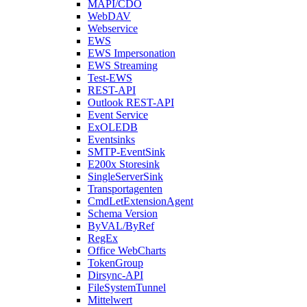
MAPI/CDO
WebDAV
Webservice
EWS
EWS Impersonation
EWS Streaming
Test-EWS
REST-API
Outlook REST-API
Event Service
ExOLEDB
Eventsinks
SMTP-EventSink
E200x Storesink
SingleServerSink
Transportagenten
CmdLetExtensionAgent
Schema Version
ByVAL/ByRef
RegEx
Office WebCharts
TokenGroup
Dirsync-API
FileSystemTunnel
Mittelwert