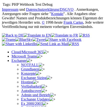
Tags:
PHP Webhook Test Debug
Impressum
und
Datenschutzerklärung/DSGVO
. Anmerkungen,
Anregungen oder Fragen siehe "
Kontakt
". Alle Angaben ohne
Gewähr! Namen und Produktbezeichnungen können Eigentum der
jeweiligen Hersteller sein.
©
1998-heute
Frank Carius
, Jede weitere
Veröffentlichung nur mit meinem vorherigen Einverständnis.
Cloud/Microsoft 365
Microsoft Teams
Exchange
NOTFALL
Grundlagen
Konzepte
Exchange Sizing
Hosting
Verfügbarkeit
Autodiscover
Admin und Betrieb
Exchange Updates
Ex 2000/2003