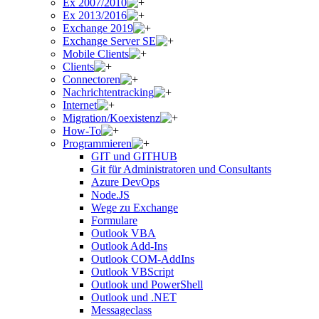
Ex 2007/2010
Ex 2013/2016
Exchange 2019
Exchange Server SE
Mobile Clients
Clients
Connectoren
Nachrichtentracking
Internet
Migration/Koexistenz
How-To
Programmieren
GIT und GITHUB
Git für Administratoren und Consultants
Azure DevOps
Node.JS
Wege zu Exchange
Formulare
Outlook VBA
Outlook Add-Ins
Outlook COM-AddIns
Outlook VBScript
Outlook und PowerShell
Outlook und .NET
Messageclass