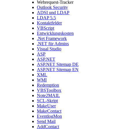
Webrequest-Tracker
Outlook Security
ADSI und LDAP
LDAP 5.5
Kontaktfelder
VBScript
Entwicklungskosten
.Net Framework
.NET für Admins
Visual Studio
ASP
ASP.NET
ASP.NET Sitemap DE
ASP.NET Sitemap EN
XML
WMI
Redemption
VBSToolbox
Note2MAIL
SCL-Skript
MakeUser
MakeContact
EventlogMon
Send Mail
AddContact