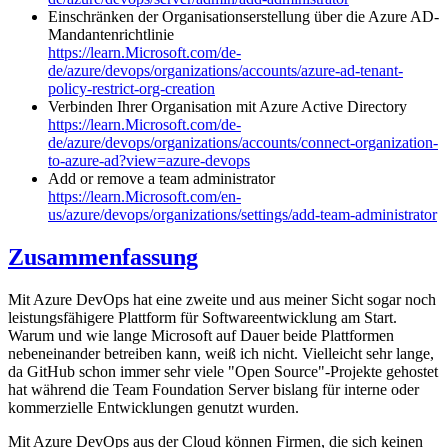
Einschränken der Organisationserstellung über die Azure AD-
Mandantenrichtlinie
https://learn.Microsoft.com/de-
de/azure/devops/organizations/accounts/azure-ad-tenant-
policy-restrict-org-creation
Verbinden Ihrer Organisation mit Azure Active Directory
https://learn.Microsoft.com/de-
de/azure/devops/organizations/accounts/connect-organization-
to-azure-ad?view=azure-devops
Add or remove a team administrator
https://learn.Microsoft.com/en-
us/azure/devops/organizations/settings/add-team-administrator
Zusammenfassung
Mit Azure DevOps hat eine zweite und aus meiner Sicht sogar noch
leistungsfähigere Plattform für Softwareentwicklung am Start.
Warum und wie lange Microsoft auf Dauer beide Plattformen
nebeneinander betreiben kann, weiß ich nicht. Vielleicht sehr lange,
da GitHub schon immer sehr viele "Open Source"-Projekte gehostet
hat während die Team Foundation Server bislang für interne oder
kommerzielle Entwicklungen genutzt wurden.
Mit Azure DevOps aus der Cloud können Firmen, die sich keinen