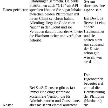
Erfahrungen sammeln. Da beide
System
Plattformen auch "GIT" als API
durchaus eine
Datenspeicherort
sprechen können Sie sogar Inhalte
Option sein.
zwischen beiden Plattformen mit
Ein DevOps
ihrem Client synchron halten.
Server ist eine
Allerdings liegt ihr Code eben
andere
"auch" in der Cloud und sie
Hausnummer
Vertrauen darauf, dass der Anbieter
und sie
die Plattform sicher und verfügbar
sollten nicht
betreibt.
nur aufgrund
der Kosten
schon gut
wissen, war
sie da tun.
Der
Eigenbetrieb
bedeutet erst
Bei SaaS-Diensten gibt es fast
einmal die
immer eine eingeschränkte
Bereitstellung
kostenfreie Version, die für
der Plattform
Administratoren und Consultants
(Hardware),
Kosten
aber meist erst einmal ausreicht.
die