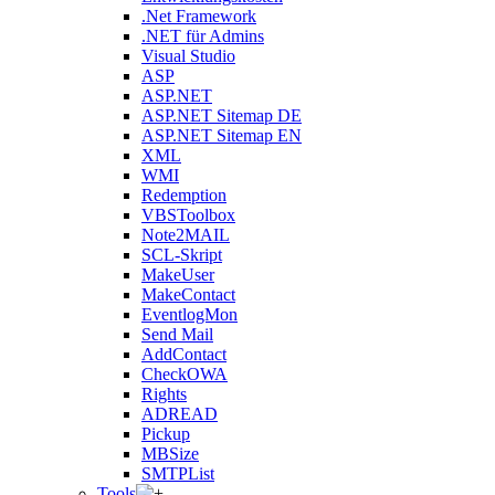
.Net Framework
.NET für Admins
Visual Studio
ASP
ASP.NET
ASP.NET Sitemap DE
ASP.NET Sitemap EN
XML
WMI
Redemption
VBSToolbox
Note2MAIL
SCL-Skript
MakeUser
MakeContact
EventlogMon
Send Mail
AddContact
CheckOWA
Rights
ADREAD
Pickup
MBSize
SMTPList
Tools