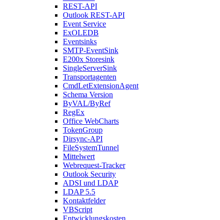
REST-API
Outlook REST-API
Event Service
ExOLEDB
Eventsinks
SMTP-EventSink
E200x Storesink
SingleServerSink
Transportagenten
CmdLetExtensionAgent
Schema Version
ByVAL/ByRef
RegEx
Office WebCharts
TokenGroup
Dirsync-API
FileSystemTunnel
Mittelwert
Webrequest-Tracker
Outlook Security
ADSI und LDAP
LDAP 5.5
Kontaktfelder
VBScript
Entwicklungskosten