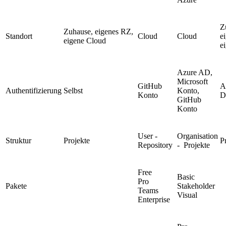
Z
Zuhause, eigenes RZ,
Standort
Cloud
Cloud
e
eigene Cloud
e
Azure AD,
Microsoft
GitHub
A
Authentifizierung
Selbst
Konto,
Konto
D
GitHub
Konto
User -
Organisation
Struktur
Projekte
P
Repository
- Projekte
Free
Basic
Pro
Pakete
Stakeholder
Teams
Visual
Enterprise