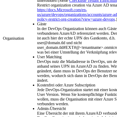
unterbinden (Siehe
Checkliste Tenant Einrichtu
Restrict organization creation via Azure AD tena
https://docs.Microsoft.com/en-
us/azure/devops/organizations/accounts/azure-ad
policy-restrict-org-creation?view=azure-devops
.
Gäste
In der DevOps Organization können auch Gäste
verbundenen AzureAD referenziert werden. Der
ist auch hier der echte UPN des Gastkonto, d.h.
Organisation
user@domain.tld und nicht
user_domain.tld#EXT#@<tenantname>.onmicro
was bei einer Umstellung der Verknüpfung releva
User Matching
DevOps nutz die Mailadresse in DevOps, um d
anhand seines UPN im AzureAD zu finden. Wi
geändert, dann muss in DevOps der Benutzer ne
werden, wodurch sich dann in DevOps der Benu
ändert.
Kostenfrei oder Azure Subscription
Jede DevOps-Organization startet mit einer kost
User Version. Wenn Sie kostenpflichtige Funkti
wollen, muss die Organisation mit einer Azure S
verbunden werden.
Admin-Übersicht
Eine Übersicht der mit ihrem AzureAD verbun