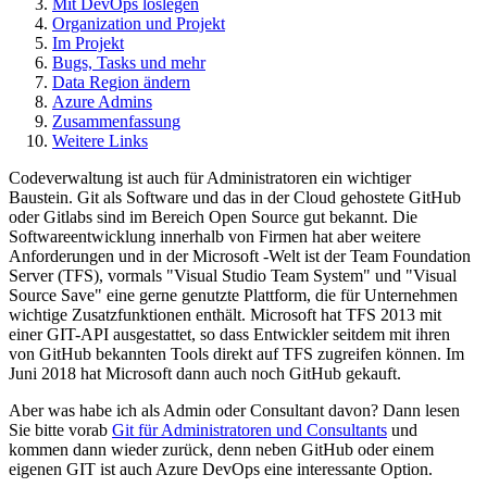
Mit DevOps loslegen
Organization und Projekt
Im Projekt
Bugs, Tasks und mehr
Data Region ändern
Azure Admins
Zusammenfassung
Weitere Links
Codeverwaltung ist auch für Administratoren ein wichtiger
Baustein. Git als Software und das in der Cloud gehostete GitHub
oder Gitlabs sind im Bereich Open Source gut bekannt. Die
Softwareentwicklung innerhalb von Firmen hat aber weitere
Anforderungen und in der Microsoft -Welt ist der Team Foundation
Server (TFS), vormals "Visual Studio Team System" und "Visual
Source Save" eine gerne genutzte Plattform, die für Unternehmen
wichtige Zusatzfunktionen enthält. Microsoft hat TFS 2013 mit
einer GIT-API ausgestattet, so dass Entwickler seitdem mit ihren
von GitHub bekannten Tools direkt auf TFS zugreifen können. Im
Juni 2018 hat Microsoft dann auch noch GitHub gekauft.
Aber was habe ich als Admin oder Consultant davon? Dann lesen
Sie bitte vorab
Git für Administratoren und Consultants
und
kommen dann wieder zurück, denn neben GitHub oder einem
eigenen GIT ist auch Azure DevOps eine interessante Option.