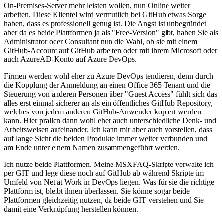
On-Premises-Server mehr leisten wollen, nun Online weiter
arbeiten. Diese Klientel wird vermutlich bei GitHub etwas Sorge
haben, dass es professionell genug ist. Die Angst ist unbegründet
aber da es beide Plattformen ja als "Free-Version" gibt, haben Sie als
Administrator oder Consultant nun die Wahl, ob sie mit einem
GitHub-Account auf GitHub arbeiten oder mit ihrem Microsoft oder
auch AzureAD-Konto auf Azure DevOps.
Firmen werden wohl eher zu Azure DevOps tendieren, denn durch
die Kopplung der Anmeldung an einen Office 365 Tenant und die
Steuerung von anderen Personen über "Guest Access" fühlt sich das
alles erst einmal sicherer an als ein öffentliches GitHub Repository,
welches von jedem anderen GitHub-Anwender kopiert werden
kann. Hier prallen dann wohl eher auch unterschiedliche Denk- und
Arbeitsweisen aufeinander. Ich kann mir aber auch vorstellen, dass
auf lange Sicht die beiden Produkte immer weiter verbunden und
am Ende unter einem Namen zusammengeführt werden.
Ich nutze beide Plattformen. Meine MSXFAQ-Skripte verwalte ich
per GIT und lege diese noch auf GitHub ab während Skripte im
Umfeld von Net at Work in DevOps liegen. Was für sie die richtige
Plattform ist, bleibt ihnen überlassen. Sie könne sogar beide
Plattformen gleichzeitig nutzen, da beide GIT verstehen und Sie
damit eine Verknüpfung herstellen können.