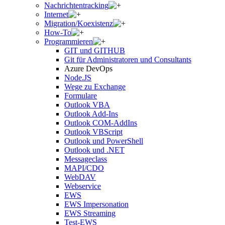
Nachrichtentracking
Internet
Migration/Koexistenz
How-To
Programmieren
GIT und GITHUB
Git für Administratoren und Consultants
Azure DevOps
Node.JS
Wege zu Exchange
Formulare
Outlook VBA
Outlook Add-Ins
Outlook COM-AddIns
Outlook VBScript
Outlook und PowerShell
Outlook und .NET
Messageclass
MAPI/CDO
WebDAV
Webservice
EWS
EWS Impersonation
EWS Streaming
Test-EWS