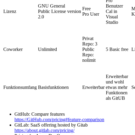
Pro
GNU General
Benutzer
Free
M
Lizenz
Public License version
Cal in
Pro User
K
2.0
Visual
Studio
Privat
Repo: 3
Coworker
Unlimited
Public
5 Basic free
L
Repo:
nolimit
Erweiterbar
und wohl
Funktionsumfang
Basisfunktionen
Erweiterbar
etwas mehr
S
Funktionen
als GitUB
GitHub: Compare features
https://GitHub.com/pricing#feature-comparison
GitLab: SaaS offering hosted by Gitab
https://about.gitlab.com/pricing/