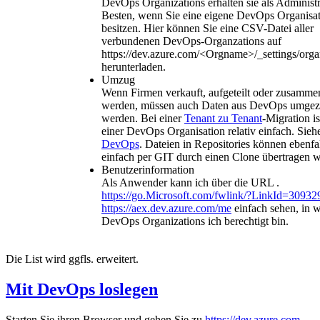
DevOps Organizations erhalten sie als Administ
Besten, wenn Sie eine eigene DevOps Organisa
besitzen. Hier können Sie eine CSV-Datei aller
verbundenen DevOps-Organzations auf
https://dev.azure.com/<Orgname>/_settings/org
herunterladen.
Umzug
Wenn Firmen verkauft, aufgeteilt oder zusamme
werden, müssen auch Daten aus DevOps umge
werden. Bei einer
Tenant zu Tenant
-Migration is
einer DevOps Organisation relativ einfach. Sie
DevOps
. Dateien in Repositories können ebenfal
einfach per GIT durch einen Clone übertragen 
Benutzerinformation
Als Anwender kann ich über die URL .
https://go.Microsoft.com/fwlink/?LinkId=30932
https://aex.dev.azure.com/me
einfach sehen, in 
DevOps Organizations ich berechtigt bin.
Die List wird ggfls. erweitert.
Mit DevOps loslegen
Starten Sie ihren Browser und gehen Sie zu
https://dev.azure.com
.