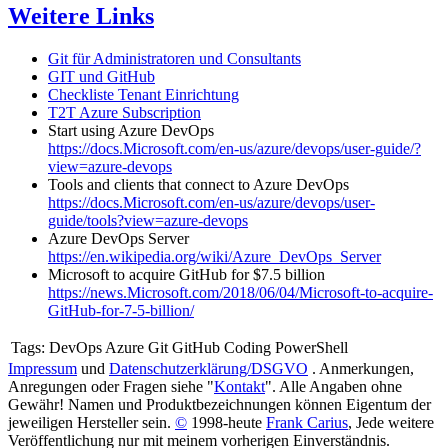
Weitere Links
Git für Administratoren und Consultants
GIT und GitHub
Checkliste Tenant Einrichtung
T2T Azure Subscription
Start using Azure DevOps
https://docs.Microsoft.com/en-us/azure/devops/user-guide/?
view=azure-devops
Tools and clients that connect to Azure DevOps
https://docs.Microsoft.com/en-us/azure/devops/user-
guide/tools?view=azure-devops
Azure DevOps Server
https://en.wikipedia.org/wiki/Azure_DevOps_Server
Microsoft to acquire GitHub for $7.5 billion
https://news.Microsoft.com/2018/06/04/Microsoft-to-acquire-
GitHub-for-7-5-billion/
Tags:
DevOps Azure Git GitHub Coding PowerShell
Impressum
und
Datenschutzerklärung/DSGVO
. Anmerkungen,
Anregungen oder Fragen siehe "
Kontakt
". Alle Angaben ohne
Gewähr! Namen und Produktbezeichnungen können Eigentum der
jeweiligen Hersteller sein.
©
1998-heute
Frank Carius
, Jede weitere
Veröffentlichung nur mit meinem vorherigen Einverständnis.