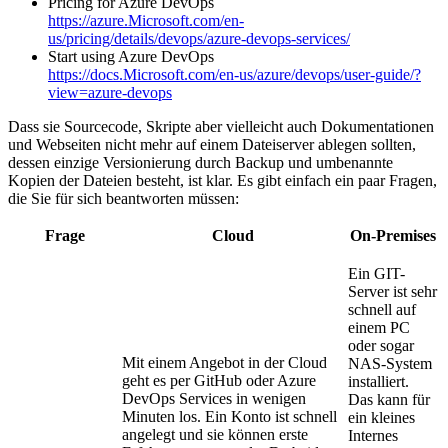
Pricing for Azure DevOps
https://azure.Microsoft.com/en-
us/pricing/details/devops/azure-devops-services/
Start using Azure DevOps
https://docs.Microsoft.com/en-us/azure/devops/user-guide/?
view=azure-devops
Dass sie Sourcecode, Skripte aber vielleicht auch Dokumentationen
und Webseiten nicht mehr auf einem Dateiserver ablegen sollten,
dessen einzige Versionierung durch Backup und umbenannte
Kopien der Dateien besteht, ist klar. Es gibt einfach ein paar Fragen,
die Sie für sich beantworten müssen:
Frage
Cloud
On-Premises
Ein GIT-
Server ist sehr
schnell auf
einem PC
oder sogar
Mit einem Angebot in der Cloud
NAS-System
geht es per GitHub oder Azure
installiert.
DevOps Services in wenigen
Das kann für
Minuten los. Ein Konto ist schnell
ein kleines
angelegt und sie können erste
Internes