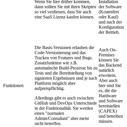
Wenn Sie hier drüber kommen,
Installation
dann sollten Sie mit ihren Skripten
der Software
so viel verdienen, dass Sie auch
(Kostenfrei
eine SaaS Lizenz kaufen können.
oder Kauf)
und nach der
Konfiguration
der Betrieb.
Die Basis-Versionen erlauben die
Auch On-
Code-Versionierung und das
Premises
Tracken von Features und Bugs.
können Sie
Zusatzfunktion wie z.B.
das Backend
automatische Build-Prozesse bis zu
natürlich
Tests und die Bereitstellung von
erweitern.
signierten Ergebnissen sind je nach
Aber auch
Plattform möglich aber
Funktionen
hier sind Sie
aufpreispflichtig.
es, die die
Hardware
Allerdings gibt es auch zwischen
und Software
GitHub und DevOps Unterschiede
bereitstellen
in der Funktionalität. Sie werden
(CAPEX)
einen "normalen
und betreiben
Admin/Consultant" aber meist
müssen.
nicht betreffen.