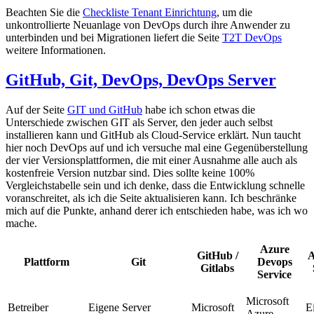
Beachten Sie die
Checkliste Tenant Einrichtung
, um die
unkontrollierte Neuanlage von DevOps durch ihre Anwender zu
unterbinden und bei Migrationen liefert die Seite
T2T DevOps
weitere Informationen.
GitHub, Git, DevOps, DevOps Server
Auf der Seite
GIT und GitHub
habe ich schon etwas die
Unterschiede zwischen GIT als Server, den jeder auch selbst
installieren kann und GitHub als Cloud-Service erklärt. Nun taucht
hier noch DevOps auf und ich versuche mal eine Gegenüberstellung
der vier Versionsplattformen, die mit einer Ausnahme alle auch als
kostenfreie Version nutzbar sind. Dies sollte keine 100%
Vergleichstabelle sein und ich denke, dass die Entwicklung schnelle
voranschreitet, als ich die Seite aktualisieren kann. Ich beschränke
mich auf die Punkte, anhand derer ich entschieden habe, was ich wo
mache.
Azure
GitHub /
A
Plattform
Git
Devops
Gitlabs
Service
Microsoft
Betreiber
Eigene Server
Microsoft
E
Azure