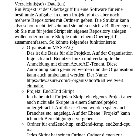
Verzeichnis(se) / Datei(en)
Ein Projekt ist der Oberbegriff für eine Software für eine
bestimmte Aufgabe. In einem Projekt gibt es aber noch
mehrere Repositories mit Ordnern geben. Die Struktur kann
also schon recht tief sein und sie müssen sich z.B. überlegen,
ob Sie nun für jedes Skript ein eigenes Repository anlegen
wollen oder mehrere Skripte unter einem Oberbegriff
zusammenfassen. So könnte folgendes funktionieren:
Organisation MSXFAQ
Das ist die Basis für alle Projekte. Auf der Organisation
füge ich auch Benutzer hinzu und verknüpfte die
Anmeldung mit einem AzureAD-Tenant. Diese
Zuordnung kann geändert werden und die Organisation
kann auch umbenannt werden. Der Name
https://dev.azure.com/%organization% ist weltweit
einmalig.
Projekt: End2End Skript
Ich habe nicht für jeden Skript ein eigenes Projekt aber
auch nicht alle Skripte in einem Sammelprojekt
untergebracht. Auf dieser Ebene werden später auch
Branches etc. angelegt. Auf der Ebene "Projekt" kann
ich noch Berechtigungen vergeben.
Ordner für end2end-http, end2end-icmp, end2end-cpu
u.a.
Jedes Skript hat seinen Ordner. Ordner dienen zur