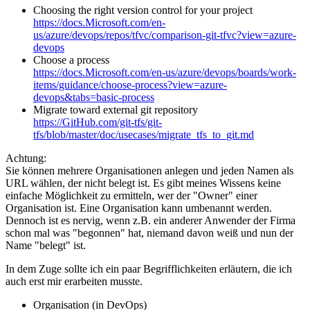
Choosing the right version control for your project
https://docs.Microsoft.com/en-
us/azure/devops/repos/tfvc/comparison-git-tfvc?view=azure-
devops
Choose a process
https://docs.Microsoft.com/en-us/azure/devops/boards/work-
items/guidance/choose-process?view=azure-
devops&tabs=basic-process
Migrate toward external git repository
https://GitHub.com/git-tfs/git-
tfs/blob/master/doc/usecases/migrate_tfs_to_git.md
Achtung:
Sie können mehrere Organisationen anlegen und jeden Namen als
URL wählen, der nicht belegt ist. Es gibt meines Wissens keine
einfache Möglichkeit zu ermitteln, wer der "Owner" einer
Organisation ist. Eine Organisation kann umbenannt werden.
Dennoch ist es nervig, wenn z.B. ein anderer Anwender der Firma
schon mal was "begonnen" hat, niemand davon weiß und nun der
Name "belegt" ist.
In dem Zuge sollte ich ein paar Begrifflichkeiten erläutern, die ich
auch erst mir erarbeiten musste.
Organisation (in DevOps)