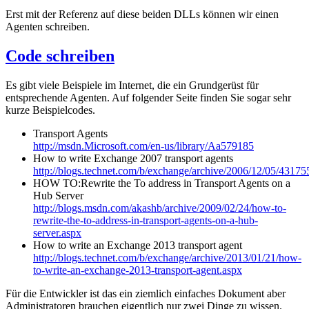
Erst mit der Referenz auf diese beiden DLLs können wir einen
Agenten schreiben.
Code schreiben
Es gibt viele Beispiele im Internet, die ein Grundgerüst für
entsprechende Agenten. Auf folgender Seite finden Sie sogar sehr
kurze Beispielcodes.
Transport Agents
http://msdn.Microsoft.com/en-us/library/Aa579185
How to write Exchange 2007 transport agents
http://blogs.technet.com/b/exchange/archive/2006/12/05/43175
HOW TO:Rewrite the To address in Transport Agents on a
Hub Server
http://blogs.msdn.com/akashb/archive/2009/02/24/how-to-
rewrite-the-to-address-in-transport-agents-on-a-hub-
server.aspx
How to write an Exchange 2013 transport agent
http://blogs.technet.com/b/exchange/archive/2013/01/21/how-
to-write-an-exchange-2013-transport-agent.aspx
Für die Entwickler ist das ein ziemlich einfaches Dokument aber
Administratoren brauchen eigentlich nur zwei Dinge zu wissen.