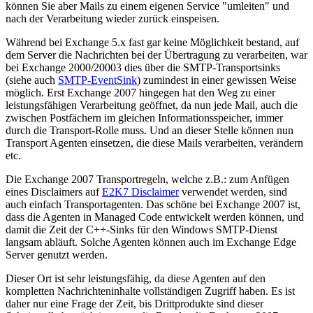
können Sie aber Mails zu einem eigenen Service "umleiten" und
nach der Verarbeitung wieder zurück einspeisen.
Während bei Exchange 5.x fast gar keine Möglichkeit bestand, auf
dem Server die Nachrichten bei der Übertragung zu verarbeiten, war
bei Exchange 2000/20003 dies über die SMTP-Transportsinks
(siehe auch
SMTP-EventSink
) zumindest in einer gewissen Weise
möglich. Erst Exchange 2007 hingegen hat den Weg zu einer
leistungsfähigen Verarbeitung geöffnet, da nun jede Mail, auch die
zwischen Postfächern im gleichen Informationsspeicher, immer
durch die Transport-Rolle muss. Und an dieser Stelle können nun
Transport Agenten einsetzen, die diese Mails verarbeiten, verändern
etc.
Die Exchange 2007 Transportregeln, welche z.B.: zum Anfügen
eines Disclaimers auf
E2K7 Disclaimer
verwendet werden, sind
auch einfach Transportagenten. Das schöne bei Exchange 2007 ist,
dass die Agenten in Managed Code entwickelt werden können, und
damit die Zeit der C++-Sinks für den Windows SMTP-Dienst
langsam abläuft. Solche Agenten können auch im Exchange Edge
Server genutzt werden.
Dieser Ort ist sehr leistungsfähig, da diese Agenten auf den
kompletten Nachrichteninhalte vollständigen Zugriff haben. Es ist
daher nur eine Frage der Zeit, bis Drittprodukte sind dieser