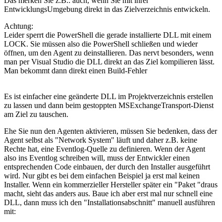
Das merken Sie z.B.: auch, wenn Sie mit ihrer
EntwicklungsUmgebung direkt in das Zielverzeichnis entwickeln.
Achtung:
Leider sperrt die PowerShell die gerade installierte DLL mit einem
LOCK. Sie müssen also die PowerShell schließen und wieder
öffnen, um den Agent zu deinstallieren. Das nervt besonders, wenn
man per Visual Studio die DLL direkt an das Ziel kompilieren lässt.
Man bekommt dann direkt einen Build-Fehler
Es ist einfacher eine geänderte DLL im Projektverzeichnis erstellen
zu lassen und dann beim gestoppten MSExchangeTransport-Dienst
am Ziel zu tauschen.
Ehe Sie nun den Agenten aktivieren, müssen Sie bedenken, dass der
Agent selbst als "Network System" läuft und daher z.B. keine
Rechte hat, eine Eventlog-Quelle zu definieren. Wenn der Agent
also ins Eventlog schreiben will, muss der Entwickler einen
entsprechenden Code einbauen, der durch den Installer ausgeführt
wird. Nur gibt es bei dem einfachen Beispiel ja erst mal keinen
Installer. Wenn ein kommerzieller Hersteller später ein "Paket "draus
macht, sieht das anders aus. Baue ich aber erst mal nur schnell eine
DLL, dann muss ich den "Installationsabschnitt" manuell ausführen
mit: