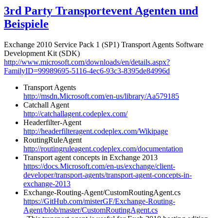
3rd Party Transportevent Agenten und
Beispiele
Exchange 2010 Service Pack 1 (SP1) Transport Agents Software
Development Kit (SDK)
http://www.microsoft.com/downloads/en/details.aspx?
FamilyID=99989695-5116-4ec6-93c3-8395de84996d
Transport Agents
http://msdn.Microsoft.com/en-us/library/Aa579185
Catchall Agent
http://catchallagent.codeplex.com/
Headerfilter-Agent
http://headerfilteragent.codeplex.com/Wikipage
RoutingRuleAgent
http://routingruleagent.codeplex.com/documentation
Transport agent concepts in Exchange 2013
https://docs.Microsoft.com/en-us/exchange/client-
developer/transport-agents/transport-agent-concepts-in-
exchange-2013
Exchange-Routing-Agent/CustomRoutingAgent.cs
https://GitHub.com/misterGF/Exchange-Routing-
Agent/blob/master/CustomRoutingAgent.cs