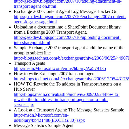
http://gsexdev.blogspot.com/2007/10/adding-attachment-in-
transport-agent-on.html
Exchange 2007 Content Agent Log Message Tracker Gui
http://gsexdev.blogspot.com/2007/10/exchange-2007-content-
agent-log-message.html
Uploading a document into a SharePoint Document library
from a Exchange 2007 Transport Agent.
http://gsexdev.blogspot.com/2007/10/uploading-document-
into-sharepoint.html
Sample Exchange 2007 transport agent - add the name of the
group to subject line
http://blogs.technet.com/b/exchange/archive/2008/06/25/44907
Transport Agents
http://msdn.Microsoft.com/en-us/library/Aa579185
How to write Exchange 2007 transport agents
http://blogs.technet.com/b/exchange/archive/2006/12/05/43175
HOW TO:Rewrite the To address in Transport Agents on a
Hub Server
http://blogs.msdn.com/akashb/archive/2009/02/24/how-to-
rewrite-the-to-address-in-transport-agents-on-a-hub-
server.aspx
A Look at a Transport Agent: The Message Statistics Sample
http://msdn.Microsoft.com/en-
us/library/bb421488(EXCHG.80).aspx
Message Statistics Sample Agent