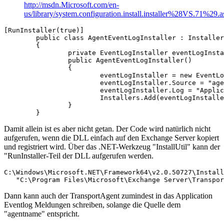
http://msdn.Microsoft.com/en-
us/library/system.configuration.install.installer%28VS.71%29.
[RunInstaller(true)]

	public class AgentEventLogInstaller : Installer

	{

		private EventLogInstaller eventLogInstaller;

		public AgentEventLogInstaller()

		{

			eventLogInstaller = new EventLogInstaller();

			eventLogInstaller.Source = "agentname";

			eventLogInstaller.Log = "Application";

			Installers.Add(eventLogInstaller);

		}

	}
Damit allein ist es aber nicht getan. Der Code wird natürlich nicht
aufgerufen, wenn die DLL einfach auf den Exchange Server kopiert
und registriert wird. Über das .NET-Werkzeug "InstallUtil" kann der
"RunInstaller-Teil der DLL aufgerufen werden.
C:\Windows\Microsoft.NET\Framework64\v2.0.50727\Install
   "C:\Program Files\Microsoft\Exchange Server\Transpo
Dann kann auch der TransportAgent zumindest in das Application
Eventlog Meldungen schreiben, solange die Quelle dem
"agentname" entspricht.