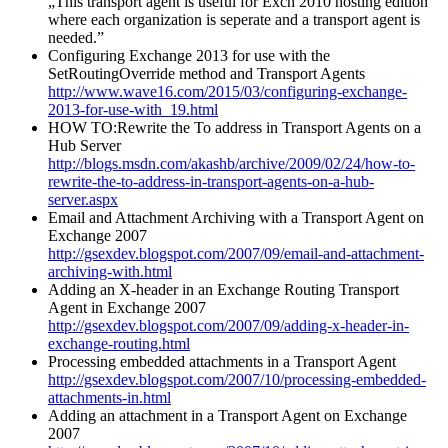
„This transport agent is useful for Exch 2010 hosting edition
where each organization is seperate and a transport agent is
needed.”
Configuring Exchange 2013 for use with the
SetRoutingOverride method and Transport Agents
http://www.wave16.com/2015/03/configuring-exchange-
2013-for-use-with_19.html
HOW TO:Rewrite the To address in Transport Agents on a
Hub Server
http://blogs.msdn.com/akashb/archive/2009/02/24/how-to-
rewrite-the-to-address-in-transport-agents-on-a-hub-
server.aspx
Email and Attachment Archiving with a Transport Agent on
Exchange 2007
http://gsexdev.blogspot.com/2007/09/email-and-attachment-
archiving-with.html
Adding an X-header in an Exchange Routing Transport
Agent in Exchange 2007
http://gsexdev.blogspot.com/2007/09/adding-x-header-in-
exchange-routing.html
Processing embedded attachments in a Transport Agent
http://gsexdev.blogspot.com/2007/10/processing-embedded-
attachments-in.html
Adding an attachment in a Transport Agent on Exchange
2007