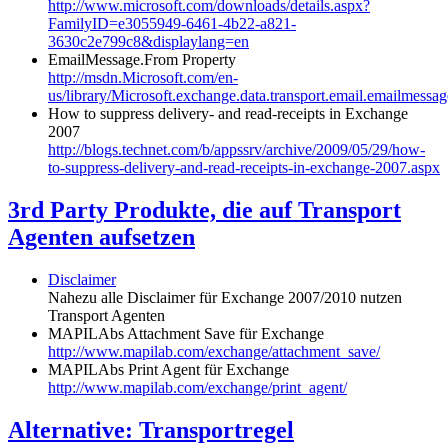
http://www.microsoft.com/downloads/details.aspx?
FamilyID=e3055949-6461-4b22-a821-
3630c2e799c8&displaylang=en
EmailMessage.From Property
http://msdn.Microsoft.com/en-
us/library/Microsoft.exchange.data.transport.email.emailme
How to suppress delivery- and read-receipts in Exchange
2007
http://blogs.technet.com/b/appssrv/archive/2009/05/29/how-
to-suppress-delivery-and-read-receipts-in-exchange-2007.aspx
3rd Party Produkte, die auf Transport
Agenten aufsetzen
Disclaimer
Nahezu alle Disclaimer für Exchange 2007/2010 nutzen
Transport Agenten
MAPILAbs Attachment Save für Exchange
http://www.mapilab.com/exchange/attachment_save/
MAPILAbs Print Agent für Exchange
http://www.mapilab.com/exchange/print_agent/
Alternative: Transportregel