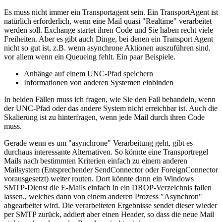
Es muss nicht immer ein Transportagent sein. Ein TransportAgent ist
natürlich erforderlich, wenn eine Mail quasi "Realtime" verarbeitet
werden soll. Exchange startet ihren Code und Sie haben recht viele
Freiheiten. Aber es gibt auch Dinge, bei denen ein Transport Agent
nicht so gut ist, z.B. wenn asynchrone Aktionen auszuführen sind.
vor allem wenn ein Queueing fehlt. Ein paar Beispiele.
Anhänge auf einem UNC-Pfad speichern
Informationen von anderen Systemen einbinden
In beiden Fällen muss ich fragen, wie Sie den Fall behandeln, wenn
der UNC-Pfad oder das andere System nicht erreichbar ist. Auch die
Skalierung ist zu hinterfragen, wenn jede Mail durch ihren Code
muss.
Gerade wenn es um "asynchrone" Verarbeitung geht, gibt es
durchaus interessante Alternativen. So könnte eine Transportregel
Mails nach bestimmten Kriterien einfach zu einem anderen
Mailsystem (Entsprechender SendConnector oder ForeignConnector
vorausgesetzt) weiter routen. Dort könnte dann ein Windows
SMTP-Dienst die E-Mails einfach in ein DROP-Verzeichnis fallen
lassen., welches dann von einem anderen Prozess "Asynchron"
abgearbeitet wird. Die verarbeiteten Ergebnisse sendet dieser wieder
per SMTP zurück, addiert aber einen Header, so dass die neue Mail