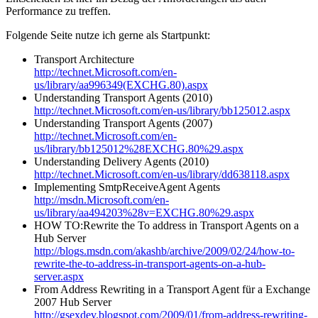
Performance zu treffen.
Folgende Seite nutze ich gerne als Startpunkt:
Transport Architecture
http://technet.Microsoft.com/en-
us/library/aa996349(EXCHG.80).aspx
Understanding Transport Agents (2010)
http://technet.Microsoft.com/en-us/library/bb125012.aspx
Understanding Transport Agents (2007)
http://technet.Microsoft.com/en-
us/library/bb125012%28EXCHG.80%29.aspx
Understanding Delivery Agents (2010)
http://technet.Microsoft.com/en-us/library/dd638118.aspx
Implementing SmtpReceiveAgent Agents
http://msdn.Microsoft.com/en-
us/library/aa494203%28v=EXCHG.80%29.aspx
HOW TO:Rewrite the To address in Transport Agents on a
Hub Server
http://blogs.msdn.com/akashb/archive/2009/02/24/how-to-
rewrite-the-to-address-in-transport-agents-on-a-hub-
server.aspx
From Address Rewriting in a Transport Agent für a Exchange
2007 Hub Server
http://gsexdev.blogspot.com/2009/01/from-address-rewriting-