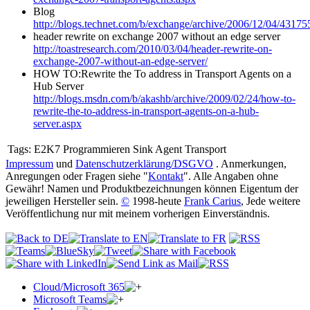
Blog
http://blogs.technet.com/b/exchange/archive/2006/12/04/43175
header rewrite on exchange 2007 without an edge server
http://toastresearch.com/2010/03/04/header-rewrite-on-
exchange-2007-without-an-edge-server/
HOW TO:Rewrite the To address in Transport Agents on a
Hub Server
http://blogs.msdn.com/b/akashb/archive/2009/02/24/how-to-
rewrite-the-to-address-in-transport-agents-on-a-hub-
server.aspx
Tags:
E2K7 Programmieren Sink Agent Transport
Impressum
und
Datenschutzerklärung/DSGVO
. Anmerkungen,
Anregungen oder Fragen siehe "
Kontakt
". Alle Angaben ohne
Gewähr! Namen und Produktbezeichnungen können Eigentum der
jeweiligen Hersteller sein.
©
1998-heute
Frank Carius
, Jede weitere
Veröffentlichung nur mit meinem vorherigen Einverständnis.
Cloud/Microsoft 365
Microsoft Teams