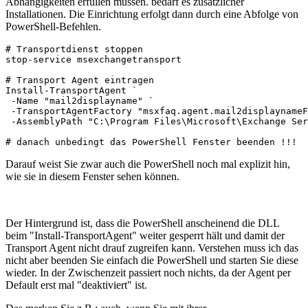
Abhängigkeiten erfüllen müssen. bedarf es zusätzlicher
Installationen. Die Einrichtung erfolgt dann durch eine Abfolge von
PowerShell-Befehlen.
# Transportdienst stoppen

stop-service msexchangetransport

# Transport Agent eintragen

Install-TransportAgent `

 -Name "mail2displayname" `

 -TransportAgentFactory "msxfaq.agent.mail2displaynameF
 -AssemblyPath "C:\Program Files\Microsoft\Exchange Ser
Darauf weist Sie zwar auch die PowerShell noch mal explizit hin,
wie sie in diesem Fenster sehen können.
Der Hintergrund ist, dass die PowerShell anscheinend die DLL
beim "Install-TransportAgent" weiter gesperrt hält und damit der
Transport Agent nicht drauf zugreifen kann. Verstehen muss ich das
nicht aber beenden Sie einfach die PowerShell und starten Sie diese
wieder. In der Zwischenzeit passiert noch nichts, da der Agent per
Default erst mal "deaktiviert" ist.