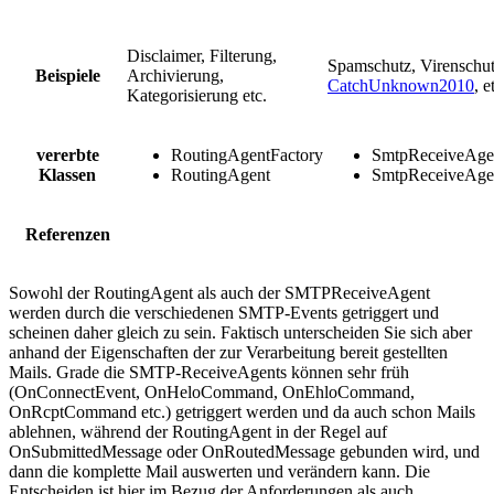
Disclaimer, Filterung,
Spamschutz, Virenschutz
Beispiele
Archivierung,
CatchUnknown2010
, e
Kategorisierung etc.
vererbte
RoutingAgentFactory
SmtpReceiveAge
Klassen
RoutingAgent
SmtpReceiveAge
Referenzen
Sowohl der RoutingAgent als auch der SMTPReceiveAgent
werden durch die verschiedenen SMTP-Events getriggert und
scheinen daher gleich zu sein. Faktisch unterscheiden Sie sich aber
anhand der Eigenschaften der zur Verarbeitung bereit gestellten
Mails. Grade die SMTP-ReceiveAgents können sehr früh
(OnConnectEvent, OnHeloCommand, OnEhloCommand,
OnRcptCommand etc.) getriggert werden und da auch schon Mails
ablehnen, während der RoutingAgent in der Regel auf
OnSubmittedMessage oder OnRoutedMessage gebunden wird, und
dann die komplette Mail auswerten und verändern kann. Die
Entscheiden ist hier im Bezug der Anforderungen als auch