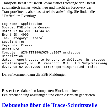
TransportDienst "rauswirft. Zwar startet Exchange den Dienst
automatisch immer wieder neu und macht ein Recovery der
TransportQueue, aber das ist relativ aufwändig. Sie finden die
"Treffer" im Eventlog:
Log Name: Application

Source: MSExchange Common

Date: 07.04.2010 14:44:45

Event ID: 4999

Task Category: General

Level: Error

Keywords: Classic

User: N/A

Computer: WIN-TIT899W5KN4.e2007.msxfaq.de

Description:

Watson report about to be sent to dw20.exe für process 
edgetransport, M.E.D.Transport, M.E.D.T.S.SmtpReceiveAg
d27d, 08.02.0231.000. ErrorReportingEnabled: False
Darauf kommen dann die ESE Meldungen
Besser ist es daher den kompletten Block mit einer
Fehlerbehandlung abzufangen und einen Alarm zu generieren.
Debugging über die Trace-Schnittstelle