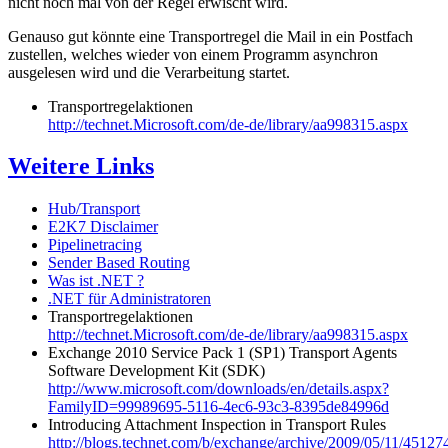
nicht noch mal von der Regel erwischt wird.
Genauso gut könnte eine Transportregel die Mail in ein Postfach
zustellen, welches wieder von einem Programm asynchron
ausgelesen wird und die Verarbeitung startet.
Transportregelaktionen
http://technet.Microsoft.com/de-de/library/aa998315.aspx
Weitere Links
Hub/Transport
E2K7 Disclaimer
Pipelinetracing
Sender Based Routing
Was ist .NET ?
.NET für Administratoren
Transportregelaktionen
http://technet.Microsoft.com/de-de/library/aa998315.aspx
Exchange 2010 Service Pack 1 (SP1) Transport Agents
Software Development Kit (SDK)
http://www.microsoft.com/downloads/en/details.aspx?
FamilyID=99989695-5116-4ec6-93c3-8395de84996d
Introducing Attachment Inspection in Transport Rules
http://blogs.technet.com/b/exchange/archive/2009/05/11/45127