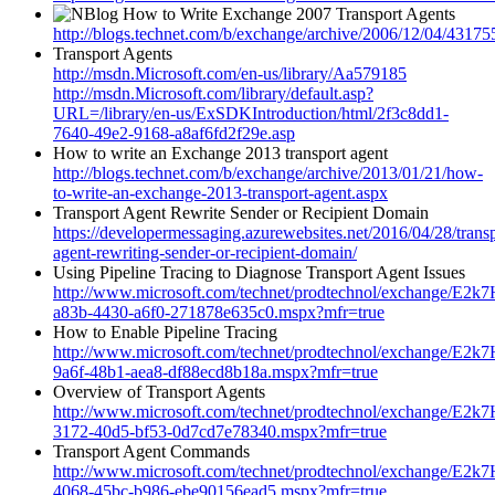
How to Write Exchange 2007 Transport Agents
http://blogs.technet.com/b/exchange/archive/2006/12/04/43175
Transport Agents
http://msdn.Microsoft.com/en-us/library/Aa579185
http://msdn.Microsoft.com/library/default.asp?
URL=/library/en-us/ExSDKIntroduction/html/2f3c8dd1-
7640-49e2-9168-a8af6fd2f29e.asp
How to write an Exchange 2013 transport agent
http://blogs.technet.com/b/exchange/archive/2013/01/21/how-
to-write-an-exchange-2013-transport-agent.aspx
Transport Agent Rewrite Sender or Recipient Domain
https://developermessaging.azurewebsites.net/2016/04/28/transp
agent-rewriting-sender-or-recipient-domain/
Using Pipeline Tracing to Diagnose Transport Agent Issues
http://www.microsoft.com/technet/prodtechnol/exchange/E2k7
a83b-4430-a6f0-271878e635c0.mspx?mfr=true
How to Enable Pipeline Tracing
http://www.microsoft.com/technet/prodtechnol/exchange/E2k
9a6f-48b1-aea8-df88ecd8b18a.mspx?mfr=true
Overview of Transport Agents
http://www.microsoft.com/technet/prodtechnol/exchange/E2k
3172-40d5-bf53-0d7cd7e78340.mspx?mfr=true
Transport Agent Commands
http://www.microsoft.com/technet/prodtechnol/exchange/E2k
4068-45bc-b986-ebe90156ead5.mspx?mfr=true