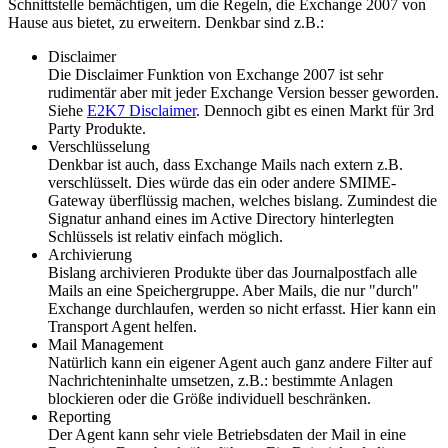
Schnittstelle bemächtigen, um die Regeln, die Exchange 2007 von
Hause aus bietet, zu erweitern. Denkbar sind z.B.:
Disclaimer
Die Disclaimer Funktion von Exchange 2007 ist sehr
rudimentär aber mit jeder Exchange Version besser geworden.
Siehe
E2K7 Disclaimer
. Dennoch gibt es einen Markt für 3rd
Party Produkte.
Verschlüsselung
Denkbar ist auch, dass Exchange Mails nach extern z.B.
verschlüsselt. Dies würde das ein oder andere SMIME-
Gateway überflüssig machen, welches bislang. Zumindest die
Signatur anhand eines im Active Directory hinterlegten
Schlüssels ist relativ einfach möglich.
Archivierung
Bislang archivieren Produkte über das Journalpostfach alle
Mails an eine Speichergruppe. Aber Mails, die nur "durch"
Exchange durchlaufen, werden so nicht erfasst. Hier kann ein
Transport Agent helfen.
Mail Management
Natürlich kann ein eigener Agent auch ganz andere Filter auf
Nachrichteninhalte umsetzen, z.B.: bestimmte Anlagen
blockieren oder die Größe individuell beschränken.
Reporting
Der Agent kann sehr viele Betriebsdaten der Mail in eine