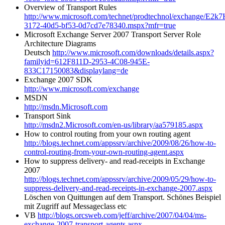
Overview of Transport Rules
http://www.microsoft.com/technet/prodtechnol/exchange/E2k
3172-40d5-bf53-0d7cd7e78340.mspx?mfr=true
Microsoft Exchange Server 2007 Transport Server Role
Architecture Diagrams
Deutsch
http://www.microsoft.com/downloads/details.aspx?
familyid=612F811D-2953-4C08-945E-
833C17150083&displaylang=de
Exchange 2007 SDK
http://www.microsoft.com/exchange
MSDN
http://msdn.Microsoft.com
Transport Sink
http://msdn2.Microsoft.com/en-us/library/aa579185.aspx
How to control routing from your own routing agent
http://blogs.technet.com/appssrv/archive/2009/08/26/how-to-
control-routing-from-your-own-routing-agent.aspx
How to suppress delivery- and read-receipts in Exchange
2007
http://blogs.technet.com/appssrv/archive/2009/05/29/how-to-
suppress-delivery-and-read-receipts-in-exchange-2007.aspx
Löschen von Quittungen auf dem Transport. Schönes Beispiel
mit Zugriff auf Messageclass etc
VB
http://blogs.orcsweb.com/jeff/archive/2007/04/04/ms-
exchange-2007-transport-agents.aspx