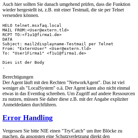
Auch hier sollten Sie danach umgehend prüfen, dass die Funktion
wieder hergestellt ist, z.B. mit einer Testmail, die sie per Telnet
versenden können.
HELO telnet.msxfaq.local

MAIL FROM:<User@extern.tld>

RCPT TO:<f1u1@firma1.de>

DATA

Subject: mail2displayname-Testmail per Telnet

From: "ExternUser" <User@extern.tld>

To: "User1Firma1" <f1u1@firma1.de>

Dies ist der Body

Berechtigungen
Der Agent läuft mit den Rechten "NetworkAgent". Das ist viel
weniger als "LocalSystem" o.ä. Der Agent kann also nicht einmal
etwas in das Eventlog schreiben. Um Zugriff auf andere Ressourcen
zu nutzen, müssen Sie daher diese z.B. mit der Angabe expliziter
Anmeldedaten durchführen.
Error Handling
Vergessen Sie bitte NIE einen "Try/Catch" um ihre Blöcke zu
machen, da ansonsten eine Schutzverletzung direkt den