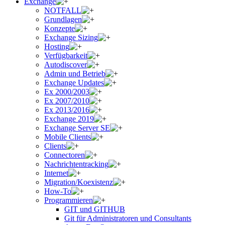
Exchange
NOTFALL
Grundlagen
Konzepte
Exchange Sizing
Hosting
Verfügbarkeit
Autodiscover
Admin und Betrieb
Exchange Updates
Ex 2000/2003
Ex 2007/2010
Ex 2013/2016
Exchange 2019
Exchange Server SE
Mobile Clients
Clients
Connectoren
Nachrichtentracking
Internet
Migration/Koexistenz
How-To
Programmieren
GIT und GITHUB
Git für Administratoren und Consultants