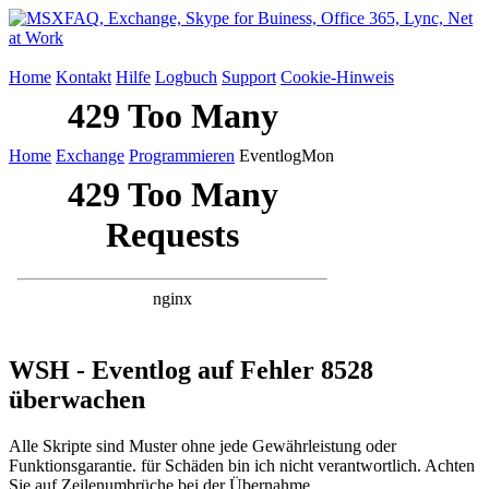
Home
Kontakt
Hilfe
Logbuch
Support
Cookie-Hinweis
Home
Exchange
Programmieren
EventlogMon
WSH - Eventlog auf Fehler 8528
überwachen
Alle Skripte sind Muster ohne jede Gewährleistung oder
Funktionsgarantie. für Schäden bin ich nicht verantwortlich. Achten
Sie auf Zeilenumbrüche bei der Übernahme.