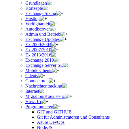
Grundlagen
Konzepte
Exchange Sizing
Hosting
Verfügbarkeit
Autodiscover
Admin und Betrieb
Exchange Updates
Ex 2000/2003
Ex 2007/2010
Ex 2013/2016
Exchange 2019
Exchange Server SE
Mobile Clients
Clients
Connectoren
Nachrichtentracking
Internet
Migration/Koexistenz
How-To
Programmieren
GIT und GITHUB
Git für Administratoren und Consultants
Azure DevOps
Node.JS