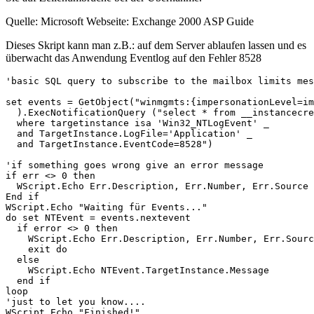
Quelle: Microsoft Webseite: Exchange 2000 ASP Guide
Dieses Skript kann man z.B.: auf dem Server ablaufen lassen und es
überwacht das Anwendung Eventlog auf den Fehler 8528
'basic SQL query to subscribe to the mailbox limits mes
set events = GetObject("winmgmts:{impersonationLevel=im
  ).ExecNotificationQuery ("select * from __instancecre
  where targetinstance isa 'Win32_NTLogEvent' _

  and TargetInstance.LogFile='Application' _

  and TargetInstance.EventCode=8528") 

'if something goes wrong give an error message 

if err <> 0 then 

  WScript.Echo Err.Description, Err.Number, Err.Source 

End if 

WScript.Echo "Waiting für Events..." 

do set NTEvent = events.nextevent

  if error <> 0 then

    WScript.Echo Err.Description, Err.Number, Err.Sourc
    exit do 

  else 

    WScript.Echo NTEvent.TargetInstance.Message 

  end if 

loop 

'just to let you know.... 

WScript.Echo "Finished!"