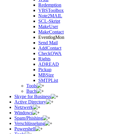
Redemption
VBSToolbox
Note2MAIL
SCL-Skript
MakeUser
MakeContact
EventlogMon
Send Mail
AddContact
CheckOWA
Rights
ADREAD
Pickup
MBSize
SMTPList
Tools
Buch
Skype for Business
Active Directory
Netzwerk
Windows
Spam/Phishing
Verschlüsselung
Powershell