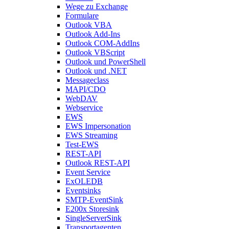
Wege zu Exchange
Formulare
Outlook VBA
Outlook Add-Ins
Outlook COM-AddIns
Outlook VBScript
Outlook und PowerShell
Outlook und .NET
Messageclass
MAPI/CDO
WebDAV
Webservice
EWS
EWS Impersonation
EWS Streaming
Test-EWS
REST-API
Outlook REST-API
Event Service
ExOLEDB
Eventsinks
SMTP-EventSink
E200x Storesink
SingleServerSink
Transportagenten