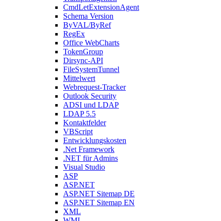
CmdLetExtensionAgent
Schema Version
ByVAL/ByRef
RegEx
Office WebCharts
TokenGroup
Dirsync-API
FileSystemTunnel
Mittelwert
Webrequest-Tracker
Outlook Security
ADSI und LDAP
LDAP 5.5
Kontaktfelder
VBScript
Entwicklungskosten
.Net Framework
.NET für Admins
Visual Studio
ASP
ASP.NET
ASP.NET Sitemap DE
ASP.NET Sitemap EN
XML
WMI