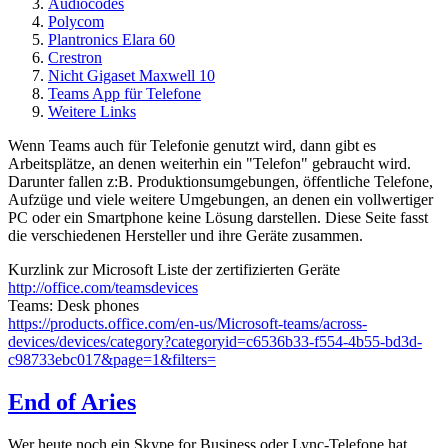
Audiocodes
Polycom
Plantronics Elara 60
Crestron
Nicht Gigaset Maxwell 10
Teams App für Telefone
Weitere Links
Wenn Teams auch für Telefonie genutzt wird, dann gibt es
Arbeitsplätze, an denen weiterhin ein "Telefon" gebraucht wird.
Darunter fallen z:B. Produktionsumgebungen, öffentliche Telefone,
Aufzüge und viele weitere Umgebungen, an denen ein vollwertiger
PC oder ein Smartphone keine Lösung darstellen. Diese Seite fasst
die verschiedenen Hersteller und ihre Geräte zusammen.
Kurzlink zur Microsoft Liste der zertifizierten Geräte
http://office.com/teamsdevices
Teams: Desk phones
https://products.office.com/en-us/Microsoft-teams/across-
devices/devices/category?categoryid=c6536b33-f554-4b55-bd3d-
c98733ebc017&page=1&filters=
End of Aries
Wer heute noch ein Skype for Business oder Lync-Telefone hat,