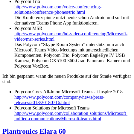
Polycom Trio
http://www.polycom.com/voice-conferencing-
solutions/conference-phones/trio.html
Die Konferenzspinne nutzt heute schon Android und soll mit
der nativen Teams Phone App funktionieren.
Polycom MSR
http://www.polycom.com/hd-video-conferencing/Microsoft-
video/msr-series.html
Das Polycom "Skype Room System" unterstützt nun auch
Microsoft Teams Video Meetings mit unterschiedlichen
Komponenten. Polycom Trio, Polycom EagleEye IV USB
Kamera, Polycom CX5100 360-Grad Panorama Kamera und
Polycom VoxBox.
Ich bin gespannt, wann die neuen Produkte auf der Straße verfügbar
sind.
Polycom Goes All-In on Microsoft Teams at Inspire 2018
http://www.polycom.com/company/news/press-
releases/2018/20180716.html
Polycom Solutions for Microsoft Teams
http://www.polycom.com/collaboration-solutions/Microsoft-
unified-communications/Microsoft-teams.html
Plantronics Elara 60