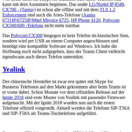
kann mit dem Ausmisten beginnen. Das uralte
LG/Nortel IP 8540,
CX700 - (Tanjay)
ist schon alle offline und mit dem
TLS 1.2
Enforcement
sind auch die Aries-Telefone (
Aastra
6721IP/6725IP/Mitel Mivoice 6725
,
HP Phone 4120
,
Polycom
CX500/600 -Telefone
nicht mehr nutzbar.
Das
Polycom CX300
hingegen ist kein Telefon im klassischen Sinn,
sondern wird per USB an einem Computer angeschlossen und
benötigt eine kompatible Software auf Windows. Ich habe die
Hoffnung noch nicht aufgegeben, dass der Teams Client vielleicht
irgendwann auch dieses Telefon unterstützt.
Yealink
Der chinesische Hersteller ist zwar erst später mit Skype for
Business Telefonen auf den Markt gekommen aber beim Teams ist
er vorne dabei. Schon Monate vor dem offiziellen Release auf der
Ignite 2018
sind erste Muster von Yealink mit passender Firmware
aufgetaucht. Mit der Ignite 2018 wurden nun auch die ersten
Telefone offiziell vorgestellt. Aktuell werden die Telefone SIP-T56A
und SIP-T58A als Teams-Tischtelefone aufgeführt.