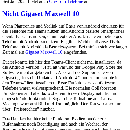
Seit Jan 2021 bietet auch
Crestrom Telefone
an.
Nicht Gigaset Maxwell 10
Wenn Plantronics und Yealink auf Basis von Android eine App für
die Telefonie mit Teams nutzen und Android-basierte Smartphones
ebenfalls Teams nutzen, dann liegt der Ansatz nahe ein beliebiges
Telefon mit Android zu nutzen. Es gibt tatsächlich diverse Tisch-
Telefone mit Android als Betriebssystem. Bei mir hat sich vor langer
Zeit mal ein
Gigaset Maxwell 10
eingefunden.
Zuerst konnte ich hier den Teams-Client nicht mal installieren, da
die Android Version 4.4 zu alt war und der Google Play-Store die
Software nicht angeboten hat. Aber auf der Supportseite von
Gigaset gab es ein Update auf Android 4.5 und schon konnte ich
den Teams-Client installieren. Erste Funktionstests auf diesem
Telefone waren vielversprechend. Die normalen Collaboration-
Funktionen sind alle da, wobei ein Screen-Display natürlich nur
eingeschränkt funktioniert. Sogar eine Teilnahme an Teams-
Meetings war samt Bild und Ton möglich. Der Ton war aber nur
über "Freisprechen" nutzbar.
Das Handset hat hier keine Funktion. Es dient weder zur
Rufannahme noch Beendigung und auch ein Wechsel der
Audioquelle geht nicht. Genau genommen müsste ich den Hörer