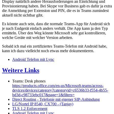
Display natürlich andere Herausforderungen an Einrichtung und
Provisionierung haben. Bei Skype vor Business gab es dafür ja extra
die Anmeldung per Extension und PIN, die es in Teams zumindest
aktuell nicht sichtbar gibt.
Es könnte auch sein, dass die normale Teams-App für Android sich
je nach Endgerät einfach anders verhält. Die App kann ja den Typ
ermitteln. Über den Weg könnte Microsoft sehr gut kontrollieren,
welche Geräte mit welcher Version arbeiten.
Sobald ich mal ein zertifiziertes Teams-Telefon mit Android habe,
kann ich dazu vielleicht noch etwas mehr dokumentieren.
Android Telefon mit Lync
Weitere Links
Teams: Desk phones
https://products.office.com/en-us/Microsoft-teams/across-
devices/devices/category?categoryid=c6536b33-f554-4b55-
bd3d-c98733ebc017&page=1&filters=
Direct Routing - Telefonie mit eigener SIP-Anbindung
LG/Nortel IP 8540, CX700 - (Tanjay)
TLS 1.2 Enforcement
Android Telefon mit Lync