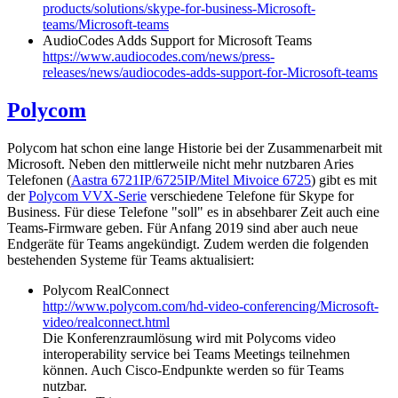
products/solutions/skype-for-business-Microsoft-
teams/Microsoft-teams
AudioCodes Adds Support for Microsoft Teams
https://www.audiocodes.com/news/press-
releases/news/audiocodes-adds-support-for-Microsoft-teams
Polycom
Polycom hat schon eine lange Historie bei der Zusammenarbeit mit
Microsoft. Neben den mittlerweile nicht mehr nutzbaren Aries
Telefonen (
Aastra 6721IP/6725IP/Mitel Mivoice 6725
) gibt es mit
der
Polycom VVX-Serie
verschiedene Telefone für Skype for
Business. Für diese Telefone "soll" es in absehbarer Zeit auch eine
Teams-Firmware geben. Für Anfang 2019 sind aber auch neue
Endgeräte für Teams angekündigt. Zudem werden die folgenden
bestehenden Systeme für Teams aktualisiert:
Polycom RealConnect
http://www.polycom.com/hd-video-conferencing/Microsoft-
video/realconnect.html
Die Konferenzraumlösung wird mit Polycoms video
interoperability service bei Teams Meetings teilnehmen
können. Auch Cisco-Endpunkte werden so für Teams
nutzbar.