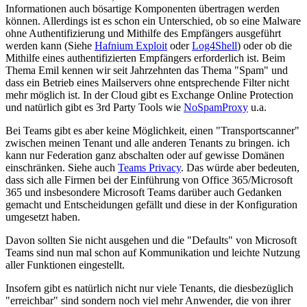
Informationen auch bösartige Komponenten übertragen werden
können. Allerdings ist es schon ein Unterschied, ob so eine Malware
ohne Authentifizierung und Mithilfe des Empfängers ausgeführt
werden kann (Siehe
Hafnium Exploit
oder
Log4Shell
) oder ob die
Mithilfe eines authentifizierten Empfängers erforderlich ist. Beim
Thema Emil kennen wir seit Jahrzehnten das Thema "Spam" und
dass ein Betrieb eines Mailservers ohne entsprechende Filter nicht
mehr möglich ist. In der Cloud gibt es Exchange Online Protection
und natürlich gibt es 3rd Party Tools wie
NoSpamProxy
u.a.
Bei Teams gibt es aber keine Möglichkeit, einen "Transportscanner"
zwischen meinen Tenant und alle anderen Tenants zu bringen. ich
kann nur Federation ganz abschalten oder auf gewisse Domänen
einschränken. Siehe auch
Teams Privacy
. Das würde aber bedeuten,
dass sich alle Firmen bei der Einführung von Office 365/Microsoft
365 und insbesondere Microsoft Teams darüber auch Gedanken
gemacht und Entscheidungen gefällt und diese in der Konfiguration
umgesetzt haben.
Davon sollten Sie nicht ausgehen und die "Defaults" von Microsoft
Teams sind nun mal schon auf Kommunikation und leichte Nutzung
aller Funktionen eingestellt.
Insofern gibt es natürlich nicht nur viele Tenants, die diesbezüglich
"erreichbar" sind sondern noch viel mehr Anwender, die von ihrer