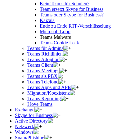
Kein Teams für Schulen?
Team ersetzt Skype for Business
Teams oder Skype for Business?
Kaizala
Ende zu Ende RTP-Verschlüsselung
Microsoft Loop
Teams Malware
Teams Cookie Leak
Teams für Admins
Teams Richtlinien
Teams Adoption
Teams Client
Teams Meetings
Teams als PBX
Teams Telefone
Teams Apps und APIs
Migration/Koexistenz
Teams Reporting
I love Teams
Exchange
Skype for Business
Active Directory
Netzwerk
Windows
Spam/Phishing