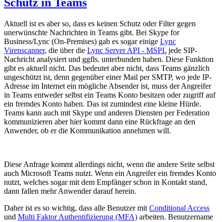
Schutz in Teams
Aktuell ist es aber so, dass es keinen Schutz oder Filter gegen
unerwünschte Nachrichten in Teams gibt. Bei Skype for
Business/Lync (On-Premises) gab es sogar einige
Lync
Virenscanner
, die über die
Lync Server API - MSPL
jede SIP-
Nachricht analysiert und ggfls. unterbunden haben. Diese Funktion
gibt es aktuell nicht. Das bedeutet aber nicht, dass Teams gänzlich
ungeschützt ist, denn gegenüber einer Mail per SMTP, wo jede IP-
Adresse im Internet ein mögliche Absender ist, muss der Angreifer
in Teams entweder selbst ein Teams Konto besitzen oder zugriff auf
ein fremdes Konto haben. Das ist zumindest eine kleine Hürde.
Teams kann auch mit Skype und anderen Diensten per Federation
kommunizieren aber hier kommt dann eine Rückfrage an den
Anwender, ob er die Kommunikation annehmen will.
Diese Anfrage kommt allerdings nicht, wenn die andere Seite selbst
auch Microsoft Teams nutzt. Wenn ein Angreifer ein fremdes Konto
nutzt, welches sogar mit dem Empfänger schon in Kontakt stand,
dann fallen mehr Anwender darauf herein.
Daher ist es so wichtig, dass alle Benutzer mit
Conditional Access
und
Multi Faktor Authentifizierung (MFA)
arbeiten. Benutzername