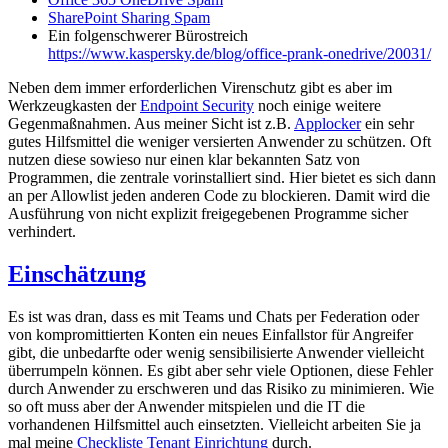
SharePoint Sharing Spam
Ein folgenschwerer Bürostreich
https://www.kaspersky.de/blog/office-prank-onedrive/20031/
Neben dem immer erforderlichen Virenschutz gibt es aber im
Werkzeugkasten der
Endpoint Security
noch einige weitere
Gegenmaßnahmen. Aus meiner Sicht ist z.B.
Applocker
ein sehr
gutes Hilfsmittel die weniger versierten Anwender zu schützen. Oft
nutzen diese sowieso nur einen klar bekannten Satz von
Programmen, die zentrale vorinstalliert sind. Hier bietet es sich dann
an per Allowlist jeden anderen Code zu blockieren. Damit wird die
Ausführung von nicht explizit freigegebenen Programme sicher
verhindert.
Einschätzung
Es ist was dran, dass es mit Teams und Chats per Federation oder
von kompromittierten Konten ein neues Einfallstor für Angreifer
gibt, die unbedarfte oder wenig sensibilisierte Anwender vielleicht
überrumpeln können. Es gibt aber sehr viele Optionen, diese Fehler
durch Anwender zu erschweren und das Risiko zu minimieren. Wie
so oft muss aber der Anwender mitspielen und die IT die
vorhandenen Hilfsmittel auch einsetzten. Vielleicht arbeiten Sie ja
mal meine
Checkliste Tenant Einrichtung
durch.