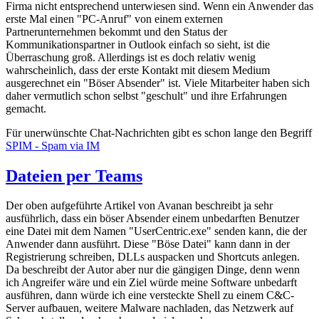
Firma nicht entsprechend unterwiesen sind. Wenn ein Anwender das
erste Mal einen "PC-Anruf" von einem externen
Partnerunternehmen bekommt und den Status der
Kommunikationspartner in Outlook einfach so sieht, ist die
Überraschung groß. Allerdings ist es doch relativ wenig
wahrscheinlich, dass der erste Kontakt mit diesem Medium
ausgerechnet ein "Böser Absender" ist. Viele Mitarbeiter haben sich
daher vermutlich schon selbst "geschult" und ihre Erfahrungen
gemacht.
Für unerwünschte Chat-Nachrichten gibt es schon lange den Begriff
SPIM - Spam via IM
Dateien per Teams
Der oben aufgeführte Artikel von Avanan beschreibt ja sehr
ausführlich, dass ein böser Absender einem unbedarften Benutzer
eine Datei mit dem Namen "UserCentric.exe" senden kann, die der
Anwender dann ausführt. Diese "Böse Datei" kann dann in der
Registrierung schreiben, DLLs auspacken und Shortcuts anlegen.
Da beschreibt der Autor aber nur die gängigen Dinge, denn wenn
ich Angreifer wäre und ein Ziel würde meine Software unbedarft
ausführen, dann würde ich eine versteckte Shell zu einem C&C-
Server aufbauen, weitere Malware nachladen, das Netzwerk auf