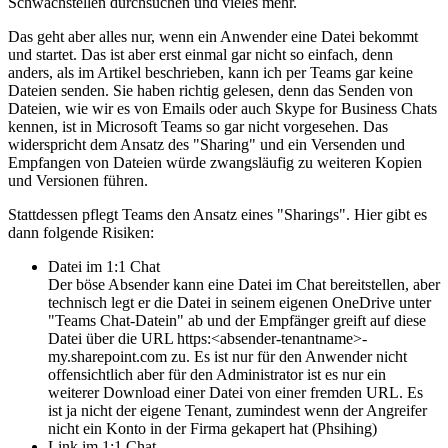
Schwachstellen durchsuchen und vieles mehr.
Das geht aber alles nur, wenn ein Anwender eine Datei bekommt
und startet. Das ist aber erst einmal gar nicht so einfach, denn
anders, als im Artikel beschrieben, kann ich per Teams gar keine
Dateien senden. Sie haben richtig gelesen, denn das Senden von
Dateien, wie wir es von Emails oder auch Skype for Business Chats
kennen, ist in Microsoft Teams so gar nicht vorgesehen. Das
widerspricht dem Ansatz des "Sharing" und ein Versenden und
Empfangen von Dateien würde zwangsläufig zu weiteren Kopien
und Versionen führen.
Stattdessen pflegt Teams den Ansatz eines "Sharings". Hier gibt es
dann folgende Risiken:
Datei im 1:1 Chat
Der böse Absender kann eine Datei im Chat bereitstellen, aber
technisch legt er die Datei in seinem eigenen OneDrive unter
"Teams Chat-Datein" ab und der Empfänger greift auf diese
Datei über die URL https:<absender-tenantname>-
my.sharepoint.com zu. Es ist nur für den Anwender nicht
offensichtlich aber für den Administrator ist es nur ein
weiterer Download einer Datei von einer fremden URL. Es
ist ja nicht der eigene Tenant, zumindest wenn der Angreifer
nicht ein Konto in der Firma gekapert hat (Phsihing)
Link im 1:1 Chat