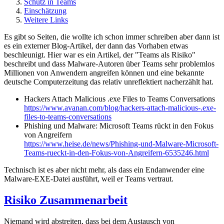
Schutz in Teams
Einschätzung
Weitere Links
Es gibt so Seiten, die wollte ich schon immer schreiben aber dann ist
es ein externer Blog-Artikel, der dann das Vorhaben etwas
beschleunigt. Hier war es ein Artikel, der "Teams als Risiko"
beschreibt und dass Malware-Autoren über Teams sehr problemlos
Millionen von Anwendern angreifen können und eine bekannte
deutsche Computerzeitung das relativ unreflektiert nacherzählt hat.
Hackers Attach Malicious .exe Files to Teams Conversations
https://www.avanan.com/blog/hackers-attach-malicious-.exe-
files-to-teams-conversations
Phishing und Malware: Microsoft Teams rückt in den Fokus
von Angreifern
https://www.heise.de/news/Phishing-und-Malware-Microsoft-
Teams-rueckt-in-den-Fokus-von-Angreifern-6535246.html
Technisch ist es aber nicht mehr, als dass ein Endanwender eine
Malware-EXE-Datei ausführt, weil er Teams vertraut.
Risiko Zusammenarbeit
Niemand wird abstreiten, dass bei dem Austausch von