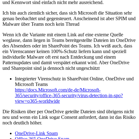
und Kennwort sind einfach nicht mehr ausreichend.
Ich bin auch ziemlich sicher, dass sich Microsoft die Situation sehr
genau beobachtet und gegensteuert. Anscheinend ist aber SPIM und
Malware über Teams noch kein Thread
Wenn ich die Variante mit einem Link auf eine externe Quelle
weglasse, dann liegen in Teams bereitgestellte Dateien im OneDrive
des Absenders oder im SharePoint des Teams. Ich weiß auch, dass
ein Virenscanner keinen 100%-Schutz liefern kann und speziell
individuelle Malware oft erst nach Entdeckung und einem
Patternupdates und damit verspätet erkannt wird. Aber OneDrive
und Sharepoint sind ja dennoch nicht ungeschützt
Integrierter Virenschutz in SharePoint Online, OneDrive und
Microsoft Teams
https://docs.Microsoft.com/de-de/Microsoft-
365/security/office-365-security/virus-detection-in-spo?
view=o365-worldwide
Die Risiken über per OneDrive geteilte Dateien sind übrigens nicht
neu und wenn ein Link sogar Consent anfordert, dann ist das Risiko
noch deutlich höher.
OneDrive-Link Spam
Office 365 OneDrive Spam