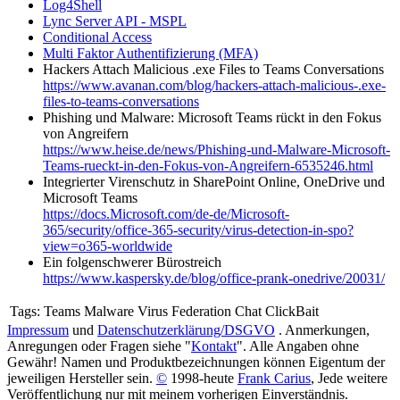
Log4Shell
Lync Server API - MSPL
Conditional Access
Multi Faktor Authentifizierung (MFA)
Hackers Attach Malicious .exe Files to Teams Conversations
https://www.avanan.com/blog/hackers-attach-malicious-.exe-
files-to-teams-conversations
Phishing und Malware: Microsoft Teams rückt in den Fokus
von Angreifern
https://www.heise.de/news/Phishing-und-Malware-Microsoft-
Teams-rueckt-in-den-Fokus-von-Angreifern-6535246.html
Integrierter Virenschutz in SharePoint Online, OneDrive und
Microsoft Teams
https://docs.Microsoft.com/de-de/Microsoft-
365/security/office-365-security/virus-detection-in-spo?
view=o365-worldwide
Ein folgenschwerer Bürostreich
https://www.kaspersky.de/blog/office-prank-onedrive/20031/
Tags:
Teams Malware Virus Federation Chat ClickBait
Impressum
und
Datenschutzerklärung/DSGVO
. Anmerkungen,
Anregungen oder Fragen siehe "
Kontakt
". Alle Angaben ohne
Gewähr! Namen und Produktbezeichnungen können Eigentum der
jeweiligen Hersteller sein.
©
1998-heute
Frank Carius
, Jede weitere
Veröffentlichung nur mit meinem vorherigen Einverständnis.